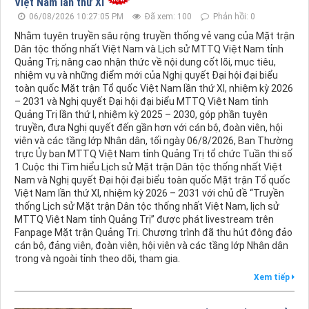
Việt Nam lần thứ XI
06/08/2026 10:27:05 PM
Đã xem: 100
Phản hồi: 0
Nhằm tuyên truyền sâu rộng truyền thống vẻ vang của Mặt trận
Dân tộc thống nhất Việt Nam và Lịch sử MTTQ Việt Nam tỉnh
Quảng Trị; nâng cao nhận thức về nội dung cốt lõi, mục tiêu,
nhiệm vụ và những điểm mới của Nghị quyết Đại hội đại biểu
toàn quốc Mặt trận Tổ quốc Việt Nam lần thứ XI, nhiệm kỳ 2026
– 2031 và Nghị quyết Đại hội đại biểu MTTQ Việt Nam tỉnh
Quảng Trị lần thứ I, nhiệm kỳ 2025 – 2030, góp phần tuyên
truyền, đưa Nghị quyết đến gần hơn với cán bộ, đoàn viên, hội
viên và các tầng lớp Nhân dân, tối ngày 06/8/2026, Ban Thường
trực Ủy ban MTTQ Việt Nam tỉnh Quảng Trị tổ chức Tuần thi số
1 Cuộc thi Tìm hiểu Lịch sử Mặt trận Dân tộc thống nhất Việt
Nam và Nghị quyết Đại hội đại biểu toàn quốc Mặt trận Tổ quốc
Việt Nam lần thứ XI, nhiệm kỳ 2026 – 2031 với chủ đề “Truyền
thống Lịch sử Mặt trận Dân tộc thống nhất Việt Nam, lịch sử
MTTQ Việt Nam tỉnh Quảng Trị” được phát livestream trên
Fanpage Mặt trận Quảng Trị. Chương trình đã thu hút đông đảo
cán bộ, đảng viên, đoàn viên, hội viên và các tầng lớp Nhân dân
trong và ngoài tỉnh theo dõi, tham gia.
Xem tiếp