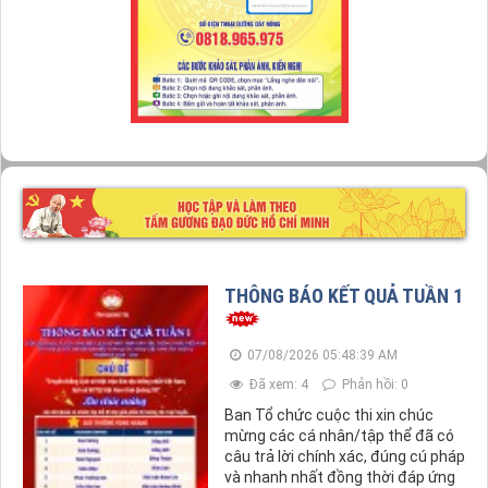
HỘI CHỮ THẬP ĐỎ TỈNH HỖ TRỢ KHẨN
CẤP 2 GIA ĐÌNH BỊ CHÁY NHÀ
☘️[ĐỊNH HƯỚNG TUYÊN TRUYỀN MIỆNG
THÁNG 8/2026]☘️
Xã Hòa Trạch: Phối hợp tổ chức Hội nghị
THÔNG BÁO KẾT QUẢ TUẦN 1
tiếp xúc cử tri với đại biểu HĐND tỉnh sau
Kỳ họp thứ 4.
07/08/2026 05:48:39 AM
Đã xem: 4
Phản hồi: 0
Ban Tổ chức cuộc thi xin chúc
mừng các cá nhân/tập thể đã có
câu trả lời chính xác, đúng cú pháp
và nhanh nhất đồng thời đáp ứng