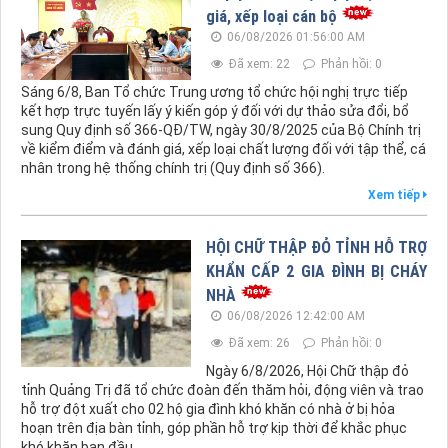
giá, xếp loại cán bộ
06/08/2026 01:56:00 AM
Đã xem: 22
Phản hồi: 0
Sáng 6/8, Ban Tổ chức Trung ương tổ chức hội nghị trực tiếp
kết hợp trực tuyến lấy ý kiến góp ý đối với dự thảo sửa đổi, bổ
sung Quy định số 366-QĐ/TW, ngày 30/8/2025 của Bộ Chính trị
về kiểm điểm và đánh giá, xếp loại chất lượng đối với tập thể, cá
nhân trong hệ thống chính trị (Quy định số 366).
Xem tiếp
HỘI CHỮ THẬP ĐỎ TỈNH HỖ TRỢ
KHẨN CẤP 2 GIA ĐÌNH BỊ CHÁY
NHÀ
06/08/2026 12:42:00 AM
Đã xem: 26
Phản hồi: 0
Ngày 6/8/2026, Hội Chữ thập đỏ
tỉnh Quảng Trị đã tổ chức đoàn đến thăm hỏi, động viên và trao
hỗ trợ đột xuất cho 02 hộ gia đình khó khăn có nhà ở bị hỏa
hoạn trên địa bàn tỉnh, góp phần hỗ trợ kịp thời để khắc phục
khó khăn ban đầu.