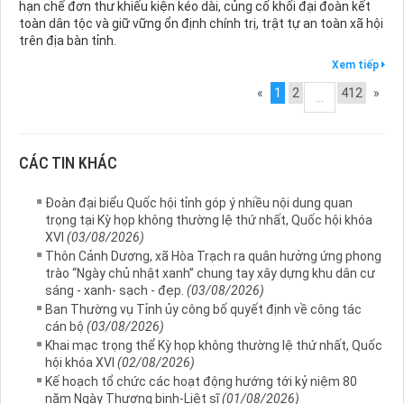
hạn chế đơn thư khiếu kiện kéo dài, củng cố khối đại đoàn kết
toàn dân tộc và giữ vững ổn định chính trị, trật tự an toàn xã hội
trên địa bàn tỉnh.
Xem tiếp
«
1
2
412
»
...
CÁC TIN KHÁC
Đoàn đại biểu Quốc hội tỉnh góp ý nhiều nội dung quan
trọng tại Kỳ họp không thường lệ thứ nhất, Quốc hội khóa
XVI
(03/08/2026)
Thôn Cảnh Dương, xã Hòa Trạch ra quân hưởng ứng phong
trào “Ngày chủ nhật xanh” chung tay xây dựng khu dân cư
sáng - xanh- sạch - đẹp.
(03/08/2026)
Ban Thường vụ Tỉnh ủy công bố quyết định về công tác
cán bộ
(03/08/2026)
Khai mạc trọng thể Kỳ họp không thường lệ thứ nhất, Quốc
hội khóa XVI
(02/08/2026)
Kế hoạch tổ chức các hoạt động hướng tới kỷ niệm 80
năm Ngày Thương binh-Liệt sĩ
(01/08/2026)