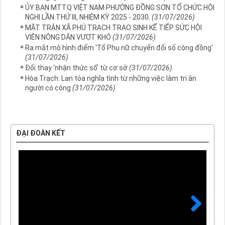
ỦY BAN MTTQ VIỆT NAM PHƯỜNG ĐỒNG SƠN TỔ CHỨC HỘI
NGHỊ LẦN THỨ III, NHIỆM KỲ 2025 - 2030.
(31/07/2026)
MẶT TRẬN XÃ PHÚ TRẠCH TRAO SINH KẾ TIẾP SỨC HỘI
VIÊN NÔNG DÂN VƯỢT KHÓ
(31/07/2026)
Ra mắt mô hình điểm 'Tổ Phụ nữ chuyển đổi số cộng đồng'
(31/07/2026)
Đổi thay 'nhận thức số' từ cơ sở
(31/07/2026)
Hòa Trạch: Lan tỏa nghĩa tình từ những việc làm tri ân
người có công
(31/07/2026)
ĐẠI ĐOÀN KẾT
Next