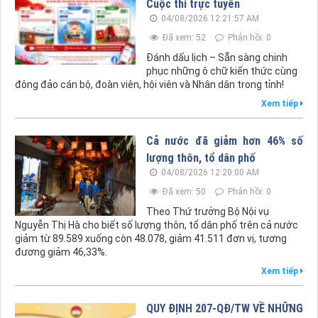
Cuộc thi trực tuyến
04/08/2026 12:21:57 AM
Đã xem: 52
Phản hồi: 0
Đánh dấu lịch – Sẵn sàng chinh
phục những ô chữ kiến thức cùng
đông đảo cán bộ, đoàn viên, hội viên và Nhân dân trong tỉnh!
Xem tiếp
Cả nước đã giảm hơn 46% số
lượng thôn, tổ dân phố
04/08/2026 12:20:00 AM
Đã xem: 50
Phản hồi: 0
Theo Thứ trưởng Bộ Nội vụ
Nguyễn Thị Hà cho biết số lượng thôn, tổ dân phố trên cả nước
giảm từ 89.589 xuống còn 48.078, giảm 41.511 đơn vị, tương
đương giảm 46,33%.
Xem tiếp
QUY ĐỊNH 207-QĐ/TW VỀ NHỮNG