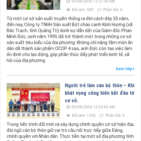
05/08/2026 12:57:00 AM
Đã xem: 505
Phản hồi: 0
Từ một cơ sở sản xuất truyền thống ra đời cách đây 35 năm,
đến nay, Công ty TNHH Sản xuất Bột cháo canh Kính Hương (xã
Bắc Trạch, tỉnh Quảng Trị) dưới sự dẫn dắt của Giám đốc Phan
Minh Đức, sinh năm 1995 đã trở thành một trong những cơ sở
sản xuất tiêu biểu của địa phương. Không chỉ nâng tầm món ăn
dân dã thành sản phẩm OCOP 4 sao, anh Đức còn tạo việc làm
ổn định cho lao động, góp phần thúc đẩy phát triển kinh tế, xã
hội của địa phương.
Xem tiếp
Người trẻ làm cán bộ thôn – Khi
khát vọng cống hiến bắt đầu từ
cơ sở.
05/08/2026 12:53:00 AM
Đã xem: 1342
Phản hồi: 0
Trong tiến trình đổi mới và xây dựng chính quyền cơ sở hiện đại,
đội ngũ cán bộ thôn giữ vai trò cầu nối trực tiếp giữa Đảng,
chính quyền với Nhân dân. Thực tiễn tại một số địa phương tỉnh