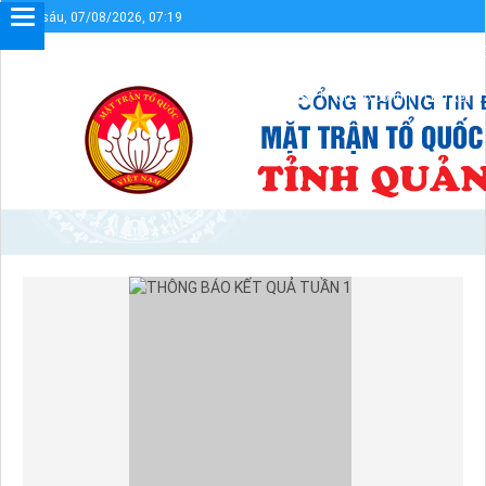
Thứ sáu, 07/08/2026, 07:19
Chào mừng bạn đến với Cổng thông tin điện tử UBMTTQVN tỉnh 
Sơ đồ cổng
Liên kết