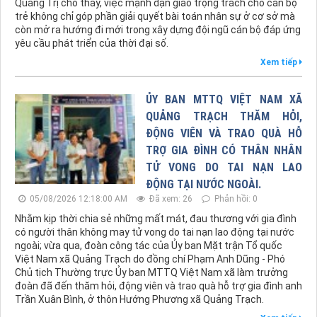
Quảng Trị cho thấy, việc mạnh dạn giao trọng trách cho cán bộ
trẻ không chỉ góp phần giải quyết bài toán nhân sự ở cơ sở mà
còn mở ra hướng đi mới trong xây dựng đội ngũ cán bộ đáp ứng
yêu cầu phát triển của thời đại số.
Xem tiếp
ỦY BAN MTTQ VIỆT NAM XÃ
QUẢNG TRẠCH THĂM HỎI,
ĐỘNG VIÊN VÀ TRAO QUÀ HỖ
TRỢ GIA ĐÌNH CÓ THÂN NHÂN
TỬ VONG DO TAI NẠN LAO
ĐỘNG TẠI NƯỚC NGOÀI.
05/08/2026 12:18:00 AM
Đã xem: 26
Phản hồi: 0
Nhằm kịp thời chia sẻ những mất mát, đau thương với gia đình
có người thân không may tử vong do tai nạn lao động tại nước
ngoài; vừa qua, đoàn công tác của Ủy ban Mặt trận Tổ quốc
Việt Nam xã Quảng Trạch do đồng chí Phạm Anh Dũng - Phó
Chủ tịch Thường trực Ủy ban MTTQ Việt Nam xã làm trưởng
đoàn đã đến thăm hỏi, động viên và trao quà hỗ trợ gia đình anh
Trần Xuân Bình, ở thôn Hướng Phương xã Quảng Trạch.