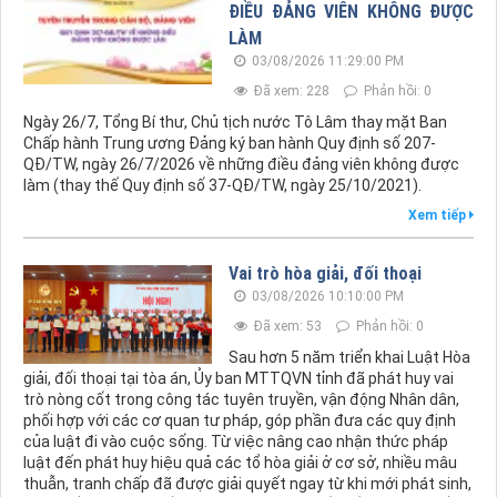
ĐIỀU ĐẢNG VIÊN KHÔNG ĐƯỢC
LÀM
03/08/2026 11:29:00 PM
Đã xem: 228
Phản hồi: 0
Ngày 26/7, Tổng Bí thư, Chủ tịch nước Tô Lâm thay mặt Ban
Chấp hành Trung ương Đảng ký ban hành Quy định số 207-
QĐ/TW, ngày 26/7/2026 về những điều đảng viên không được
làm (thay thế Quy định số 37-QĐ/TW, ngày 25/10/2021).
Xem tiếp
Vai trò hòa giải, đối thoại
03/08/2026 10:10:00 PM
Đã xem: 53
Phản hồi: 0
Sau hơn 5 năm triển khai Luật Hòa
giải, đối thoại tại tòa án, Ủy ban MTTQVN tỉnh đã phát huy vai
trò nòng cốt trong công tác tuyên truyền, vận động Nhân dân,
phối hợp với các cơ quan tư pháp, góp phần đưa các quy định
của luật đi vào cuộc sống. Từ việc nâng cao nhận thức pháp
luật đến phát huy hiệu quả các tổ hòa giải ở cơ sở, nhiều mâu
thuẫn, tranh chấp đã được giải quyết ngay từ khi mới phát sinh,