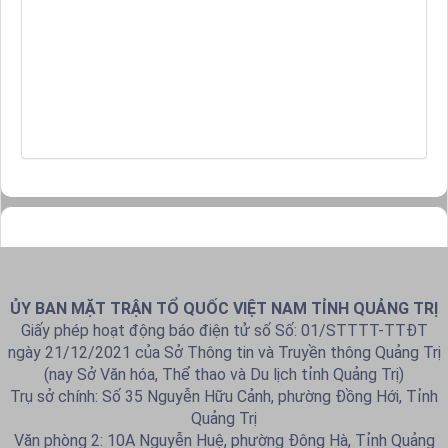
ỦY BAN MẶT TRẬN TỔ QUỐC VIỆT NAM TỈNH QUẢNG TRỊ
Giấy phép hoạt động báo điện tử số Số: 01/STTTT-TTĐT
ngày 21/12/2021 của Sở Thông tin và Truyền thông Quảng Trị
(nay Sở Văn hóa, Thể thao và Du lịch tỉnh Quảng Trị)
Trụ sở chính: Số 35 Nguyễn Hữu Cảnh, phường Đồng Hới, Tỉnh
Quảng Trị
Văn phòng 2: 10A Nguyễn Huệ, phường Đông Hà, Tỉnh Quảng