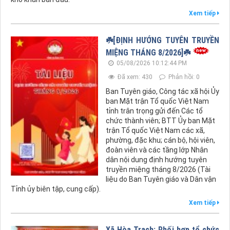
Xem tiếp
☘️[ĐỊNH HƯỚNG TUYÊN TRUYỀN
MIỆNG THÁNG 8/2026]☘️
05/08/2026 10:12:44 PM
Đã xem: 430
Phản hồi: 0
Ban Tuyên giáo, Công tác xã hội Ủy
ban Mặt trận Tổ quốc Việt Nam
tỉnh trân trọng gửi đến Các tổ
chức thành viên; BTT Ủy ban Mặt
trận Tổ quốc Việt Nam các xã,
phường, đặc khu; cán bộ, hội viên,
đoàn viên và các tầng lớp Nhân
dân nội dung định hướng tuyên
truyền miệng tháng 8/2026 (Tài
liệu do Ban Tuyên giáo và Dân vận
Tỉnh ủy biên tập, cung cấp).
Xem tiếp
Xã Hòa Trạch: Phối hợp tổ chức