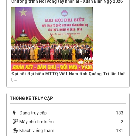
Chương trình Nối vòng tay nhân ái - Xuân Bính Ngọ 2026
Đại hội đại biểu MTTQ Việt Nam tỉnh Quảng Trị lần thứ
I,...
THỐNG KÊ TRUY CẬP
Đang truy cập
183
Máy chủ tìm kiếm
2
Khách viếng thăm
181