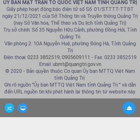
ỦY BAN MẶT TRẬN TỔ QUỐC VIỆT NAM TỈNH QUẢNG TRỊ
Giấy phép hoạt động báo điện tử số Số: 01/STTTT-TTĐT
ngày 21/12/2021 của Sở Thông tin và Truyền thông Quảng Trị
(nay Sở Văn hóa, Thể thao và Du lịch tỉnh Quảng Trị)
Trụ sở chính: Số 35 Nguyễn Hữu Cảnh, phường Đồng Hới, Tỉnh
Quảng Trị
Văn phòng 2: 10A Nguyễn Huệ, phường Đông Hà, Tỉnh Quảng
Trị
Điện thoại:
0233 3852519; 0905609111
- Fax: 0233 3852519
Email:
ubmt@quangtri.gov.vn
© 2020 - Bản quyền thuộc Cơ quan Ủy ban MTTQ Việt Nam
tỉnh Quảng Trị
Ghi rõ nguồn "Ủy ban MTTQ Việt Nam tỉnh Quảng Trị " và dẫn
đến URL nguồn tin khi phát hành lại thông tin từ website này.