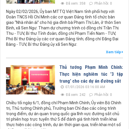
Đã xem: 358
Phản hồi: 0
Ngày 02/02/2026, Ủy ban MTTQ Việt Nam tỉnh phối hợp với
Đoàn TNCS Hồ Chí Minh các cơ quan Đảng tỉnh tổ chức bàn
giao “Nhà nhân ái” cho hộ gia đình bà Phạm Thị Lân, ở thôn Sen
Bình, xã Sen Ngư. Tham dự chương trình có đồng chí Trần Thị
Thu - TUV, Bí thư Tỉnh đoàn; đồng chí Phạm Tiến Nam - TUV,
Phó Bí thư Đảng ủy các cơ quan Đảng tỉnh; đồng chí Đặng Đại
Bàng - TUV, Bí thư Đảng ủy xã Sen Ngư.
Xem tiếp
Thủ tướng Phạm Minh Chính:
Thực hiện nghiêm túc '3 tập
trung' cho các dự án đường sắt
07/01/2026 03:16:00 AM
Đã xem: 242
Phản hồi: 0
Chiều tối ngày 6/1, đồng chí Phạm Minh Chính, Ủy viên Bộ Chính
trị, Thủ tướng Chính phủ, Trưởng ban Chỉ đạo các công trình
trọng điểm, dự án quan trọng quốc gia lĩnh vực đường sắt chủ
trì phiên họp trực tuyến thứ 5 để đánh giá tình hình triển khai
thực hiện các công trình, dự án thời gian qua; triển khai một số