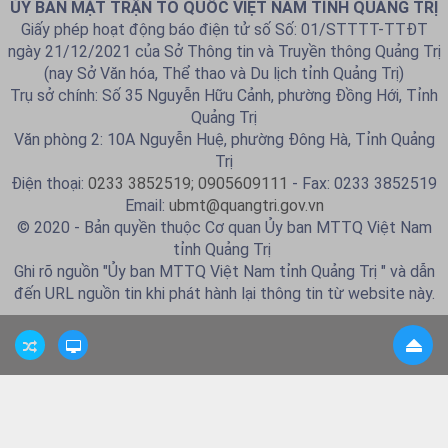
ỦY BAN MẶT TRẬN TỔ QUỐC VIỆT NAM TỈNH QUẢNG TRỊ
Giấy phép hoạt động báo điện tử số Số: 01/STTTT-TTĐT
ngày 21/12/2021 của Sở Thông tin và Truyền thông Quảng Trị
(nay Sở Văn hóa, Thể thao và Du lịch tỉnh Quảng Trị)
Trụ sở chính: Số 35 Nguyễn Hữu Cảnh, phường Đồng Hới, Tỉnh
Quảng Trị
Văn phòng 2: 10A Nguyễn Huệ, phường Đông Hà, Tỉnh Quảng
Trị
Điện thoại:
0233 3852519; 0905609111
- Fax: 0233 3852519
Email:
ubmt@quangtri.gov.vn
© 2020 - Bản quyền thuộc Cơ quan Ủy ban MTTQ Việt Nam
tỉnh Quảng Trị
Ghi rõ nguồn "Ủy ban MTTQ Việt Nam tỉnh Quảng Trị " và dẫn
đến URL nguồn tin khi phát hành lại thông tin từ website này.