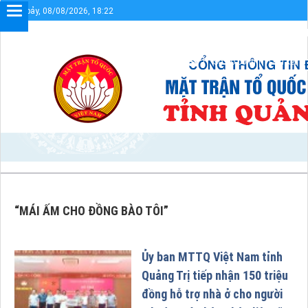
Thứ bảy, 08/08/2026, 18:22
Chào mừng bạn đến với Cổng thông tin điện tử UBMTTQVN tỉnh Quả
Sơ đồ cổng
Liên kết
“MÁI ẤM CHO ĐỒNG BÀO TÔI”
Ủy ban MTTQ Việt Nam tỉnh
Quảng Trị tiếp nhận 150 triệu
đồng hỗ trợ nhà ở cho người