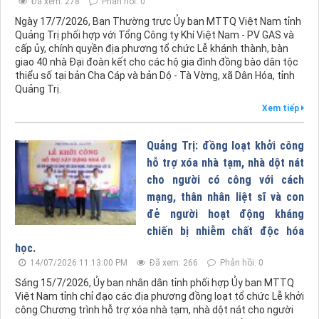
Đã xem: 278
Phản hồi: 0
Ngày 17/7/2026, Ban Thường trực Ủy ban MTTQ Việt Nam tỉnh
Quảng Trị phối hợp với Tổng Công ty Khí Việt Nam - PV GAS và
cấp ủy, chính quyền địa phương tổ chức Lễ khánh thành, bàn
giao 40 nhà Đại đoàn kết cho các hộ gia đình đồng bào dân tộc
thiểu số tại bản Cha Cáp và bản Dộ - Tà Vờng, xã Dân Hóa, tỉnh
Quảng Trị.
Xem tiếp
Quảng Trị: đồng loạt khởi công
hỗ trợ xóa nhà tạm, nhà dột nát
cho người có công với cách
mạng, thân nhân liệt sĩ và con
đẻ người hoạt động kháng
chiến bị nhiễm chất độc hóa
học.
14/07/2026 11:13:00 PM
Đã xem: 266
Phản hồi: 0
Sáng 15/7/2026, Ủy ban nhân dân tỉnh phối hợp Ủy ban MTTQ
Việt Nam tỉnh chỉ đạo các địa phương đồng loạt tổ chức Lễ khởi
công Chương trình hỗ trợ xóa nhà tạm, nhà dột nát cho người