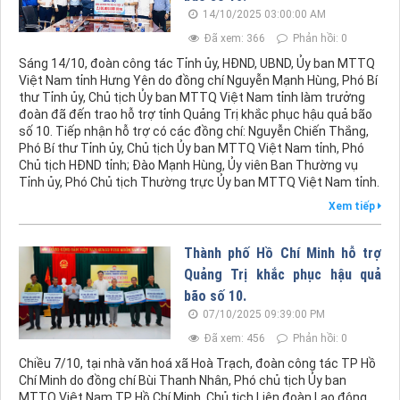
14/10/2025 03:00:00 AM
Đã xem: 366
Phản hồi: 0
Sáng 14/10, đoàn công tác Tỉnh ủy, HĐND, UBND, Ủy ban MTTQ
Việt Nam tỉnh Hưng Yên do đồng chí Nguyễn Mạnh Hùng, Phó Bí
thư Tỉnh ủy, Chủ tịch Ủy ban MTTQ Việt Nam tỉnh làm trưởng
đoàn đã đến trao hỗ trợ tỉnh Quảng Trị khắc phục hậu quả bão
số 10. Tiếp nhận hỗ trợ có các đồng chí: Nguyễn Chiến Thắng,
Phó Bí thư Tỉnh ủy, Chủ tịch Ủy ban MTTQ Việt Nam tỉnh, Phó
Chủ tịch HĐND tỉnh; Đào Mạnh Hùng, Ủy viên Ban Thường vụ
Tỉnh ủy, Phó Chủ tịch Thường trực Ủy ban MTTQ Việt Nam tỉnh.
Xem tiếp
Thành phố Hồ Chí Minh hỗ trợ
Quảng Trị khắc phục hậu quả
bão số 10.
07/10/2025 09:39:00 PM
Đã xem: 456
Phản hồi: 0
Chiều 7/10, tại nhà văn hoá xã Hoà Trạch, đoàn công tác TP Hồ
Chí Minh do đồng chí Bùi Thanh Nhân, Phó chủ tịch Ủy ban
MTTQ Việt Nam TP Hồ Chí Minh, Chủ tịch Liên đoàn Lao động