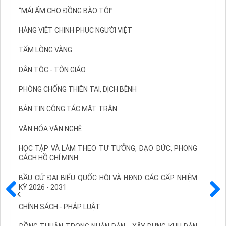
“MÁI ẤM CHO ĐỒNG BÀO TÔI”
HÀNG VIỆT CHINH PHỤC NGƯỜI VIỆT
TẤM LÒNG VÀNG
DÂN TỘC - TÔN GIÁO
PHÒNG CHỐNG THIÊN TAI, DỊCH BỆNH
BẢN TIN CÔNG TÁC MẶT TRẬN
VĂN HÓA VĂN NGHỆ
HỌC TẬP VÀ LÀM THEO TƯ TƯỞNG, ĐẠO ĐỨC, PHONG
CÁCH HỒ CHÍ MINH
BẦU CỬ ĐẠI BIỂU QUỐC HỘI VÀ HĐND CÁC CẤP NHIỆM
KỲ 2026 - 2031
Trước
Sau
CHÍNH SÁCH - PHÁP LUẬT