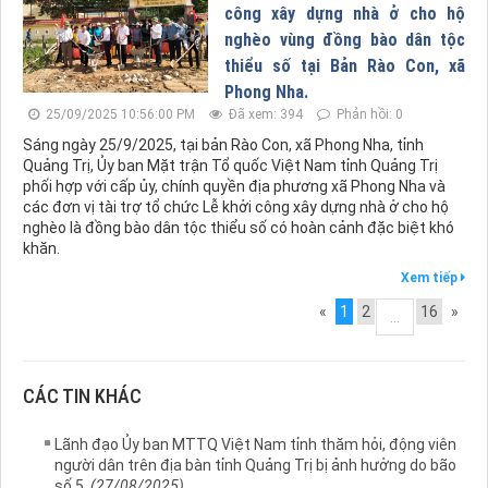
công xây dựng nhà ở cho hộ
nghèo vùng đồng bào dân tộc
thiểu số tại Bản Rào Con, xã
Phong Nha.
25/09/2025 10:56:00 PM
Đã xem: 394
Phản hồi: 0
Sáng ngày 25/9/2025, tại bản Rào Con, xã Phong Nha, tỉnh
Quảng Trị, Ủy ban Mặt trận Tổ quốc Việt Nam tỉnh Quảng Trị
phối hợp với cấp ủy, chính quyền địa phương xã Phong Nha và
các đơn vị tài trợ tổ chức Lễ khởi công xây dựng nhà ở cho hộ
nghèo là đồng bào dân tộc thiểu số có hoàn cảnh đặc biệt khó
khăn.
Xem tiếp
«
1
2
16
»
...
CÁC TIN KHÁC
Lãnh đạo Ủy ban MTTQ Việt Nam tỉnh thăm hỏi, động viên
người dân trên địa bàn tỉnh Quảng Trị bị ảnh hưởng do bão
số 5.
(27/08/2025)