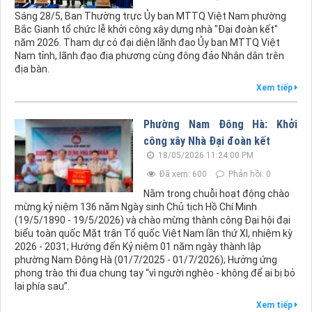
Sáng 28/5, Ban Thường trực Ủy ban MTTQ Việt Nam phường
Bắc Gianh tổ chức lễ khởi công xây dựng nhà "Đại đoàn kết"
năm 2026. Tham dự có đại diện lãnh đạo Ủy ban MTTQ Việt
Nam tỉnh, lãnh đạo địa phương cùng đông đảo Nhân dân trên
địa bàn.
Xem tiếp
Phường Nam Đông Hà: Khởi
công xây Nhà Đại đoàn kết
18/05/2026 11:24:00 PM
Đã xem: 600
Phản hồi: 0
Nằm trong chuỗi hoạt động chào
mừng kỷ niệm 136 năm Ngày sinh Chủ tịch Hồ Chí Minh
(19/5/1890 - 19/5/2026) và chào mừng thành công Đại hội đại
biểu toàn quốc Mặt trận Tổ quốc Việt Nam lần thứ XI, nhiệm kỳ
2026 - 2031; Hướng đến Kỷ niệm 01 năm ngày thành lập
phường Nam Đông Hà (01/7/2025 - 01/7/2026); Hưởng ứng
phong trào thi đua chung tay “vì người nghèo - không để ai bị bỏ
lại phía sau”.
Xem tiếp