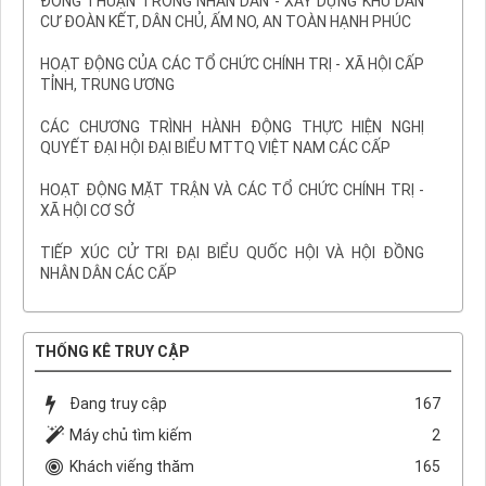
ĐỒNG THUẬN TRONG NHÂN DÂN - XÂY DỰNG KHU DÂN
CƯ ĐOÀN KẾT, DÂN CHỦ, ẤM NO, AN TOÀN HẠNH PHÚC
HOẠT ĐỘNG CỦA CÁC TỔ CHỨC CHÍNH TRỊ - XÃ HỘI CẤP
TỈNH, TRUNG ƯƠNG
CÁC CHƯƠNG TRÌNH HÀNH ĐỘNG THỰC HIỆN NGHỊ
QUYẾT ĐẠI HỘI ĐẠI BIỂU MTTQ VIỆT NAM CÁC CẤP
HOẠT ĐỘNG MẶT TRẬN VÀ CÁC TỔ CHỨC CHÍNH TRỊ -
XÃ HỘI CƠ SỞ
TIẾP XÚC CỬ TRI ĐẠI BIỂU QUỐC HỘI VÀ HỘI ĐỒNG
NHÂN DÂN CÁC CẤP
THỐNG KÊ TRUY CẬP
Đang truy cập
167
Máy chủ tìm kiếm
2
Khách viếng thăm
165