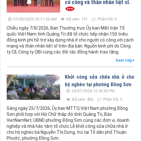
có công và thân nhân liệt sĩ.
07/08/2026 05:11:00 AM
Đã xem: 191
Phản hồi: 0
Chiều ngày 7/8/2026, Ban Thường trực Ủy ban Mặt trận Tổ
quốc Việt Nam tỉnh Quảng Trị đã tổ chức tiếp nhận 150 triệu
đồng kinh phí hỗ trợ xây dựng nhà ở cho người có công với cách
mạng và thân nhân liệt sĩ trên địa bàn. Nguồn kinh phí do Công
ty CII, Công ty OBI cùng các đối tác đồng hành trao tặng.
Xem tiếp
Khởi công sửa chữa nhà ở cho
hộ nghèo tại phường Đồng Sơn
24/07/2026 10:42:00 PM
Đã xem: 405
Phản hồi: 0
Sáng ngày 25/7/2026, Ủy ban MTTQ Việt Nam phường Đồng
Sơn phối hợp với Hội Chữ thập đỏ tỉnh Quảng Trị, Báo
VietNamNet, UBND phường Đồng Sơn cùng các đơn vị, doanh
nghiệp và nhà hảo tâm tổ chức Lễ khởi công sửa chữa nhà ở
cho hộ nghèo bà Nguyễn Thị Dưng, trú tại Tổ dân phố Thuận
Phước, phường Đồng Sơn.