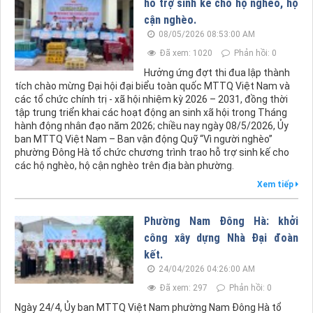
hỗ trợ sinh kế cho hộ nghèo, hộ
cận nghèo.
08/05/2026 08:53:00 AM
Đã xem: 1020
Phản hồi: 0
Hưởng ứng đợt thi đua lập thành
tích chào mừng Đại hội đại biểu toàn quốc MTTQ Việt Nam và
các tổ chức chính trị - xã hội nhiệm kỳ 2026 – 2031, đồng thời
tập trung triển khai các hoạt động an sinh xã hội trong Tháng
hành động nhân đạo năm 2026; chiều nay ngày 08/5/2026, Ủy
ban MTTQ Việt Nam – Ban vận động Quỹ “Vì người nghèo”
phường Đông Hà tổ chức chương trình trao hỗ trợ sinh kế cho
các hộ nghèo, hộ cận nghèo trên địa bàn phường.
Xem tiếp
Phường Nam Đông Hà: khởi
công xây dựng Nhà Đại đoàn
kết.
24/04/2026 04:26:00 AM
Đã xem: 297
Phản hồi: 0
Ngày 24/4, Ủy ban MTTQ Việt Nam phường Nam Đông Hà tổ