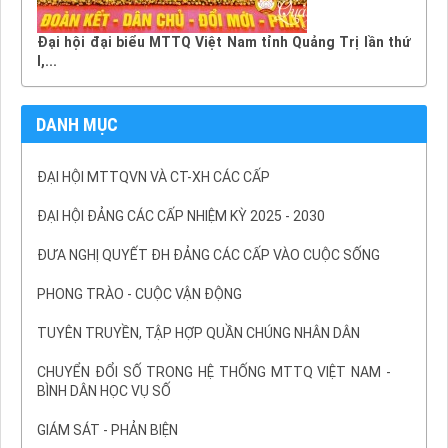
Đại hội đại biểu MTTQ Việt Nam tỉnh Quảng Trị lần thứ
I,...
DANH MỤC
ĐẠI HỘI MTTQVN VÀ CT-XH CÁC CẤP
ĐẠI HỘI ĐẢNG CÁC CẤP NHIỆM KỲ 2025 - 2030
ĐƯA NGHỊ QUYẾT ĐH ĐẢNG CÁC CẤP VÀO CUỘC SỐNG
PHONG TRÀO - CUỘC VẬN ĐỘNG
TUYÊN TRUYỀN, TẬP HỢP QUẦN CHÚNG NHÂN DÂN
CHUYỂN ĐỔI SỐ TRONG HỆ THỐNG MTTQ VIỆT NAM -
BÌNH DÂN HỌC VỤ SỐ
GIÁM SÁT - PHẢN BIỆN