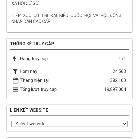
XÃ HỘI CƠ SỞ
TIẾP XÚC CỬ TRI ĐẠI BIỂU QUỐC HỘI VÀ HỘI ĐỒNG
NHÂN DÂN CÁC CẤP
THỐNG KÊ TRUY CẬP
Đang truy cập
171
Hôm nay
24,563
Tháng hiện tại
382,100
Tổng lượt truy cập
19,897,064
LIÊN KẾT WEBSITE