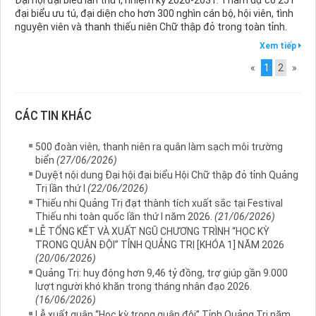
Đại hội đại biểu lần thứ I, nhiệm kỳ 2026-2031. Tham dự có 251
đại biểu ưu tú, đại diện cho hơn 300 nghìn cán bộ, hội viên, tình
nguyện viên và thanh thiếu niên Chữ thập đỏ trong toàn tỉnh.
Xem tiếp
«
1
2
»
CÁC TIN KHÁC
500 đoàn viên, thanh niên ra quân làm sạch môi trường
biển
(27/06/2026)
Duyệt nội dung Đại hội đại biểu Hội Chữ thập đỏ tỉnh Quảng
Trị lần thứ I
(22/06/2026)
Thiếu nhi Quảng Trị đạt thành tích xuất sắc tại Festival
Thiếu nhi toàn quốc lần thứ I năm 2026.
(21/06/2026)
LỄ TỔNG KẾT VÀ XUẤT NGŨ CHƯƠNG TRÌNH “HỌC KỲ
TRONG QUÂN ĐỘI” TỈNH QUẢNG TRỊ [KHÓA 1] NĂM 2026
(20/06/2026)
Quảng Trị: huy động hơn 9,46 tỷ đồng, trợ giúp gần 9.000
lượt người khó khăn trong tháng nhân đạo 2026.
(16/06/2026)
Lễ xuất quân “Học kỳ trong quân đội” Tỉnh Quảng Trị năm