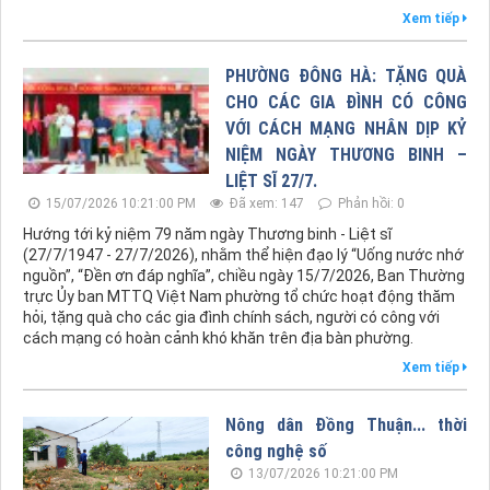
Xem tiếp
PHƯỜNG ĐÔNG HÀ: TẶNG QUÀ
CHO CÁC GIA ĐÌNH CÓ CÔNG
VỚI CÁCH MẠNG NHÂN DỊP KỶ
NIỆM NGÀY THƯƠNG BINH –
LIỆT SĨ 27/7.
15/07/2026 10:21:00 PM
Đã xem: 147
Phản hồi: 0
Hướng tới kỷ niệm 79 năm ngày Thương binh - Liệt sĩ
(27/7/1947 - 27/7/2026), nhằm thể hiện đạo lý “Uống nước nhớ
nguồn”, “Đền ơn đáp nghĩa”, chiều ngày 15/7/2026, Ban Thường
trực Ủy ban MTTQ Việt Nam phường tổ chức hoạt động thăm
hỏi, tặng quà cho các gia đình chính sách, người có công với
cách mạng có hoàn cảnh khó khăn trên địa bàn phường.
Xem tiếp
Nông dân Đồng Thuận... thời
công nghệ số
13/07/2026 10:21:00 PM