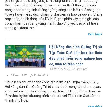
(ĐV), người lao động (NLĐ) làm trung tâm của mọi hoạt động.
Với nhiều giải pháp đồng bộ, sáng tạo và thiết thực, các cấp
công đoàn trong tỉnh không ngừng nâng cao hiệu quả công tác
tuyên truyền, giáo dục, chăm lo, đại diện và bảo vệ quyền, lợi ích
hợp pháp, chính đáng của ĐV, NLĐ, góp phần xây dựng giai cấp
công nhân ngày càng vững mạnh, đáp ứng yêu cầu phát triển
trong giai đoạn mới.
Xem tiếp
Hội Nông dân tỉnh Quảng Trị và
Tập đoàn Quế Lâm hợp tác thúc
đẩy phát triển nông nghiệp hữu
cơ, kinh tế tuần hoàn
25/07/2026 05:04:00 AM
Đã xem: 227
Phản hồi: 0
Thực hiện chương trình công tác năm 2026, ngày 24/7/2026,
Hội Nông dân tỉnh Quảng Trị tổ chức đoàn công tác tham quan,
khảo sát các mô hình nông nghiệp hữu cơ, kinh tế tuần hoàn và
làm việc, ký kết chương trình hợp tác với Tập đoàn Quế Lâm tại
thành phố Huế.
Xem tiếp