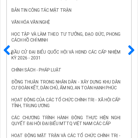
BẢN TIN CÔNG TÁC MẶT TRẬN
VĂN HÓA VĂN NGHỆ
HỌC TẬP VÀ LÀM THEO TƯ TƯỞNG, ĐẠO ĐỨC, PHONG
CÁCH HỒ CHÍ MINH
BẦU CỬ ĐẠI BIỂU QUỐC HỘI VÀ HĐND CÁC CẤP NHIỆM
KỲ 2026 - 2031
Trước
Sau
CHÍNH SÁCH - PHÁP LUẬT
ĐỒNG THUẬN TRONG NHÂN DÂN - XÂY DỰNG KHU DÂN
CƯ ĐOÀN KẾT, DÂN CHỦ, ẤM NO, AN TOÀN HẠNH PHÚC
HOẠT ĐỘNG CỦA CÁC TỔ CHỨC CHÍNH TRỊ - XÃ HỘI CẤP
TỈNH, TRUNG ƯƠNG
CÁC CHƯƠNG TRÌNH HÀNH ĐỘNG THỰC HIỆN NGHỊ
QUYẾT ĐẠI HỘI ĐẠI BIỂU MTTQ VIỆT NAM CÁC CẤP
HOẠT ĐỘNG MẶT TRẬN VÀ CÁC TỔ CHỨC CHÍNH TRỊ -