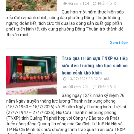
Đã xem: 124
Phản hồi: 0
Qua hơn một năm thực hiện sắp
xếp đơn vị hành chính, nông dân phường Đồng Thuận không
ngừng đoàn kết, tích cực thi đua lao động sản xuất góp phần
phát triển kinh tế, xây dựng phường Đồng Thuận trở thành đô
thị văn minh.
Xem tiếp
Trao quà tri ân cựu TNXP và tiếp
sức đến trường cho học sinh có
hoàn cảnh khó khăn
13/07/2026 08:32:31 AM
Đã xem: 231
Phản hồi: 0
Sáng ngày 12/7, nhân kỷ niệm 76
năm Ngày truyền thống lực lượng Thanh niên xung phong
(15/7/1950 – 15/7/2026) và 79 năm Ngày Thương binh - Liệt sĩ
(27/7/1947 – 27/7/2026), Hội Cựu Thanh niên xung phong
(TNXP) tỉnh Quảng Trị phối hợp với Công ty Đào tạo và Phát
triển cộng đồng Quảng Trị cùng các Gia đình Trí tuệ Hà Nội và
TP. Hồ Chí Minh tổ chức chương trình trao quà tri ân cựu TNXP