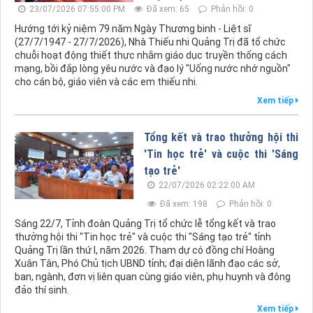
23/07/2026 07:55:00 PM
Đã xem: 65
Phản hồi: 0
Hướng tới kỷ niệm 79 năm Ngày Thương binh - Liệt sĩ
(27/7/1947 - 27/7/2026), Nhà Thiếu nhi Quảng Trị đã tổ chức
chuỗi hoạt động thiết thực nhằm giáo dục truyền thống cách
mạng, bồi đắp lòng yêu nước và đạo lý "Uống nước nhớ nguồn"
cho cán bộ, giáo viên và các em thiếu nhi.
Xem tiếp
Tổng kết và trao thưởng hội thi
'Tin học trẻ' và cuộc thi 'Sáng
tạo trẻ'
22/07/2026 02:22:00 AM
Đã xem: 198
Phản hồi: 0
Sáng 22/7, Tỉnh đoàn Quảng Trị tổ chức lễ tổng kết và trao
thưởng hội thi "Tin học trẻ" và cuộc thi "Sáng tạo trẻ" tỉnh
Quảng Trị lần thứ I, năm 2026. Tham dự có đồng chí Hoàng
Xuân Tân, Phó Chủ tịch UBND tỉnh; đại diện lãnh đạo các sở,
ban, ngành, đơn vị liên quan cùng giáo viên, phụ huynh và đông
đảo thí sinh.
Xem tiếp