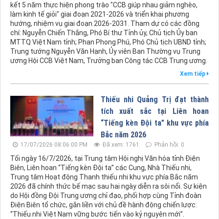
kết 5 năm thực hiện phong trào "CCB giúp nhau giảm nghèo,
làm kinh tế giỏi" giai đoạn 2021-2026 và triển khai phương
hướng, nhiệm vụ giai đoạn 2026-2031. Tham dự có các đồng
chí: Nguyễn Chiến Thắng, Phó Bí thư Tỉnh ủy, Chủ tịch Ủy ban
MTTQ Việt Nam tỉnh; Phan Phong Phú, Phó Chủ tịch UBND tỉnh;
Trung tướng Nguyễn Văn Hạnh, Ủy viên Ban Thường vụ Trung
ương Hội CCB Việt Nam, Trưởng ban Công tác CCB Trung ương.
Xem tiếp
Thiếu nhi Quảng Trị đạt thành
tích xuất sắc tại Liên hoan
“Tiếng kèn Đội ta” khu vực phía
Bắc năm 2026
17/07/2026 08:06:00 PM
Đã xem: 1761
Phản hồi: 0
Tối ngày 16/7/2026, tại Trung tâm Hội nghị Văn hóa tỉnh Điện
Biên, Liên hoan “Tiếng kèn Đội ta” các Cung, Nhà Thiếu nhi,
Trung tâm Hoạt động Thanh thiếu nhi khu vực phía Bắc năm
2026 đã chính thức bế mạc sau hai ngày diễn ra sôi nổi. Sự kiện
do Hội đồng Đội Trung ương chỉ đạo, phối hợp cùng Tỉnh đoàn
Điện Biên tổ chức, gắn liền với chủ đề hành động chiến lược:
“Thiếu nhi Việt Nam vững bước tiến vào kỷ nguyên mới”.