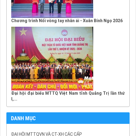
Chương trình Nối vòng tay nhân ái - Xuân Bính Ngọ 2026
Đại hội đại biểu MTTQ Việt Nam tỉnh Quảng Trị lần thứ
I,...
DANH MỤC
ĐẠI HỘI MTTQVN VÀ CT-XH CÁC CẤP