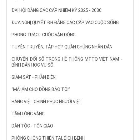
ĐẠI HỘI ĐẢNG CÁC CẤP NHIỆM KỲ 2025 - 2030
ĐƯA NGHỊ QUYẾT ĐH ĐẢNG CÁC CẤP VÀO CUỘC SỐNG
PHONG TRÀO - CUỘC VẬN ĐỘNG
TUYÊN TRUYỀN, TẬP HỢP QUẦN CHÚNG NHÂN DÂN
CHUYỂN ĐỔI SỐ TRONG HỆ THỐNG MTTQ VIỆT NAM -
BÌNH DÂN HỌC VỤ SỐ
GIÁM SÁT - PHẢN BIỆN
“MÁI ẤM CHO ĐỒNG BÀO TÔI”
HÀNG VIỆT CHINH PHỤC NGƯỜI VIỆT
TẤM LÒNG VÀNG
DÂN TỘC - TÔN GIÁO
PHÒNG CHỐNG THIÊN TAI, DỊCH BỆNH