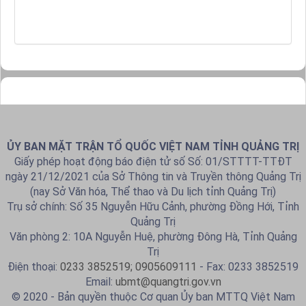
ỦY BAN MẶT TRẬN TỔ QUỐC VIỆT NAM TỈNH QUẢNG TRỊ
Giấy phép hoạt động báo điện tử số Số: 01/STTTT-TTĐT
ngày 21/12/2021 của Sở Thông tin và Truyền thông Quảng Trị
(nay Sở Văn hóa, Thể thao và Du lịch tỉnh Quảng Trị)
Trụ sở chính: Số 35 Nguyễn Hữu Cảnh, phường Đồng Hới, Tỉnh
Quảng Trị
Văn phòng 2: 10A Nguyễn Huệ, phường Đông Hà, Tỉnh Quảng
Trị
Điện thoại:
0233 3852519; 0905609111
- Fax: 0233 3852519
Email:
ubmt@quangtri.gov.vn
© 2020 - Bản quyền thuộc Cơ quan Ủy ban MTTQ Việt Nam