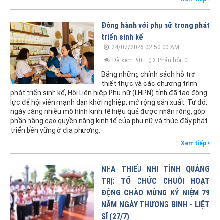
Đồng hành với phụ nữ trong phát
triển sinh kế
24/07/2026 02:50:00 AM
Đã xem: 90
Phản hồi: 0
Bằng những chính sách hỗ trợ
thiết thực và các chương trình
phát triển sinh kế, Hội Liên hiệp Phụ nữ (LHPN) tỉnh đã tạo động
lực để hội viên mạnh dạn khởi nghiệp, mở rộng sản xuất. Từ đó,
ngày càng nhiều mô hình kinh tế hiệu quả được nhân rộng, góp
phần nâng cao quyền năng kinh tế của phụ nữ và thúc đẩy phát
triển bền vững ở địa phương.
Xem tiếp
NHÀ THIẾU NHI TỈNH QUẢNG
TRỊ: TỔ CHỨC CHUỖI HOẠT
ĐỘNG CHÀO MỪNG KỶ NIỆM 79
NĂM NGÀY THƯƠNG BINH - LIỆT
SĨ (27/7)