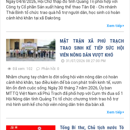
Ngày 04/8/2026, Hội Chữ thập đỏ tỉnh Quảng Trị phối hợp với
Công ty Cổ phần Sản xuất hàng thể thao Tân Đệ - Chi nhánh
Thái Bình tổ chức trao quà hỗ trợ người dân, học sinh có hoàn
cảnh khó khăn tại xã Đakrông.
Xem tiếp
MẶT TRẬN XÃ PHÚ TRẠCH
TRAO SINH KẾ TIẾP SỨC HỘI
VIÊN NÔNG DÂN VƯỢT KHÓ
31/07/2026 08:27:00 PM
Đã xem: 102
Phản hồi: 0
Nhằm chung tay chăm lo đời sống hội viên nông dân có hoàn
cảnh khó khăn, tạo điều kiện để bà con phát triển kinh tế, vươn
lên ổn định cuộc sống. Ngày 30 tháng 7 năm 2026, Ủy ban
MTTQ Việt Nam xã Phú Trạch đã phối hợp với Cụm thi đua số 1
Hội Nông dân tỉnh Quảng Trị tổ chức chương trình trao hỗ trợ
mô hình sinh kế cho hội viên nông dân trên địa bàn xã.
Xem tiếp
Tổng Bí thư, Chủ tịch nước Tô