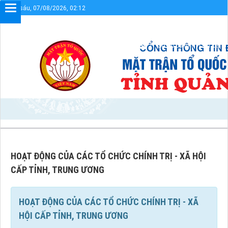
Thứ sáu, 07/08/2026, 02:12
điện tử UBMTTQVN tỉnh Quảng Trị
Sơ đồ cổng
Liên kết
HOẠT ĐỘNG CỦA CÁC TỔ CHỨC CHÍNH TRỊ - XÃ HỘI
CẤP TỈNH, TRUNG ƯƠNG
HOẠT ĐỘNG CỦA CÁC TỔ CHỨC CHÍNH TRỊ - XÃ
HỘI CẤP TỈNH, TRUNG ƯƠNG