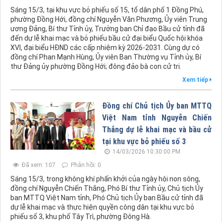
Sáng 15/3, tại khu vực bỏ phiếu số 15, tổ dân phố 1 Đồng Phú,
phường Đồng Hới, đồng chí Nguyễn Văn Phương, Ủy viên Trung
ương Đảng, Bí thư Tỉnh ủy, Trưởng ban Chỉ đạo Bầu cử tỉnh đã
đến dự lễ khai mạc và bỏ phiếu bầu cử đại biểu Quốc hội khóa
XVI, đại biểu HĐND các cấp nhiệm kỳ 2026-2031. Cùng dự có
đồng chí Phan Mạnh Hùng, Ủy viên Ban Thường vụ Tỉnh ủy, Bí
thư Đảng ủy phường Đồng Hới; đông đảo bà con cử tri.
Xem tiếp
Đồng chí Chủ tịch Ủy ban MTTQ
Việt Nam tỉnh Nguyễn Chiến
Thắng dự lễ khai mạc và bầu cử
tại khu vực bỏ phiếu số 3
14/03/2026 10:30:00 PM
Đã xem: 107
Phản hồi: 0
Sáng 15/3, trong không khí phấn khởi của ngày hội non sông,
đồng chí Nguyễn Chiến Thắng, Phó Bí thư Tỉnh ủy, Chủ tịch Ủy
ban MTTQ Việt Nam tỉnh, Phó Chủ tịch Ủy ban Bầu cử tỉnh đã
dự lễ khai mạc và thực hiện quyền công dân tại khu vực bỏ
phiếu số 3, khu phố Tây Trì, phường Đông Hà.