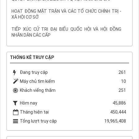
HOẠT ĐỘNG MẶT TRẬN VÀ CÁC TỔ CHỨC CHÍNH TRỊ -
XÃ HỘI CƠ SỞ
TIẾP XÚC CỬ TRI ĐẠI BIỂU QUỐC HỘI VÀ HỘI ĐỒNG
NHÂN DÂN CÁC CẤP
THỐNG KÊ TRUY CẬP
Đang truy cập
261
Máy chủ tìm kiếm
10
Khách viếng thăm
251
Hôm nay
45,886
Tháng hiện tại
450,444
Tổng lượt truy cập
19,965,408