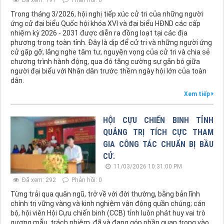
Đã xem: 191
Phản hồi: 0
Trong tháng 3/2026, hội nghị tiếp xúc cử tri của những người
ứng cử đại biểu Quốc hội khóa XVI và đại biểu HĐND các cấp
nhiệm kỳ 2026 - 2031 được diễn ra đồng loạt tại các địa
phương trong toàn tỉnh. Đây là dịp để cử tri và những người ứng
cử gặp gỡ, lắng nghe tâm tư, nguyện vọng của cử tri và chia sẻ
chương trình hành động, qua đó tăng cường sự gắn bó giữa
người đại biểu với Nhân dân trước thềm ngày hội lớn của toàn
dân.
Xem tiếp
HỘI CỰU CHIẾN BINH TỈNH
QUẢNG TRỊ TÍCH CỰC THAM
GIA CÔNG TÁC CHUẨN BỊ BẦU
CỬ.
11/03/2026 10:31:00 PM
Đã xem: 292
Phản hồi: 0
Từng trải qua quân ngũ, trở về với đời thường, bằng bản lĩnh
chính trị vững vàng và kinh nghiệm vận động quần chúng; cán
bộ, hội viên Hội Cựu chiến binh (CCB) tỉnh luôn phát huy vai trò
gương mẫu, trách nhiệm, đã và đang góp phần quan trọng vào