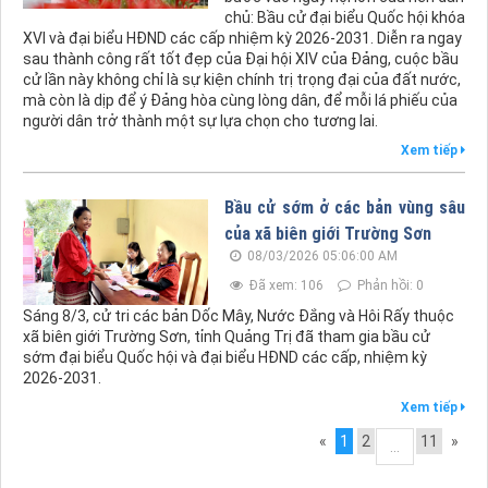
chủ: Bầu cử đại biểu Quốc hội khóa
XVI và đại biểu HĐND các cấp nhiệm kỳ 2026-2031. Diễn ra ngay
sau thành công rất tốt đẹp của Đại hội XIV của Đảng, cuộc bầu
cử lần này không chỉ là sự kiện chính trị trọng đại của đất nước,
mà còn là dịp để ý Đảng hòa cùng lòng dân, để mỗi lá phiếu của
người dân trở thành một sự lựa chọn cho tương lai.
Xem tiếp
Bầu cử sớm ở các bản vùng sâu
của xã biên giới Trường Sơn
08/03/2026 05:06:00 AM
Đã xem: 106
Phản hồi: 0
Sáng 8/3, cử tri các bản Dốc Mây, Nước Đắng và Hôi Rấy thuộc
xã biên giới Trường Sơn, tỉnh Quảng Trị đã tham gia bầu cử
sớm đại biểu Quốc hội và đại biểu HĐND các cấp, nhiệm kỳ
2026-2031.
Xem tiếp
«
1
2
11
»
...