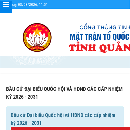
Thứ bảy, 08/08/2026, 11:51
ng thông tin điện tử UBMTTQVN tỉnh Quảng Trị
Sơ đồ cổng
Liên kết
BẦU CỬ ĐẠI BIỂU QUỐC HỘI VÀ HĐND CÁC CẤP NHIỆM
KỲ 2026 - 2031
Bầu cử Đại biểu Quốc hội và HĐND các cấp nhiệm
kỳ 2026 - 2031