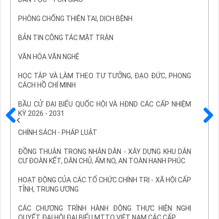
PHÒNG CHỐNG THIÊN TAI, DỊCH BỆNH
BẢN TIN CÔNG TÁC MẶT TRẬN
VĂN HÓA VĂN NGHỆ
HỌC TẬP VÀ LÀM THEO TƯ TƯỞNG, ĐẠO ĐỨC, PHONG
CÁCH HỒ CHÍ MINH
BẦU CỬ ĐẠI BIỂU QUỐC HỘI VÀ HĐND CÁC CẤP NHIỆM
KỲ 2026 - 2031
Trước
Sau
CHÍNH SÁCH - PHÁP LUẬT
ĐỒNG THUẬN TRONG NHÂN DÂN - XÂY DỰNG KHU DÂN
CƯ ĐOÀN KẾT, DÂN CHỦ, ẤM NO, AN TOÀN HẠNH PHÚC
HOẠT ĐỘNG CỦA CÁC TỔ CHỨC CHÍNH TRỊ - XÃ HỘI CẤP
TỈNH, TRUNG ƯƠNG
CÁC CHƯƠNG TRÌNH HÀNH ĐỘNG THỰC HIỆN NGHỊ
QUYẾT ĐẠI HỘI ĐẠI BIỂU MTTQ VIỆT NAM CÁC CẤP