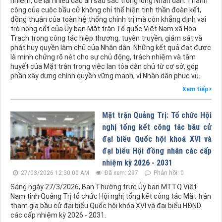
nhiệm, để lại nhiều dấu ấn sâu sắc trong lòng Nhân dân. Thành
công của cuộc bầu cử không chỉ thể hiện tinh thần đoàn kết,
đồng thuận của toàn hệ thống chính trị mà còn khẳng định vai
trò nòng cốt của Ủy ban Mặt trận Tổ quốc Việt Nam xã Hòa
Trạch trong công tác hiệp thương, tuyên truyền, giám sát và
phát huy quyền làm chủ của Nhân dân. Những kết quả đạt được
là minh chứng rõ nét cho sự chủ động, trách nhiệm và tâm
huyết của Mặt trận trong việc lan tỏa dân chủ từ cơ sở, góp
phần xây dựng chính quyền vững mạnh, vì Nhân dân phục vụ.
Xem tiếp
Mặt trận Quảng Trị: Tổ chức Hội
nghị tổng kết công tác bầu cử
đại biểu Quốc hội khoá XVI và
đại biểu Hội đồng nhân các cấp
nhiệm kỳ 2026 - 2031
27/03/2026 12:30:00 AM
Đã xem: 297
Phản hồi: 0
Sáng ngày 27/3/2026, Ban Thường trực Ủy ban MTTQ Việt
Nam tỉnh Quảng Trị tổ chức Hội nghị tổng kết công tác Mặt trận
tham gia bầu cử đại biểu Quốc hội khóa XVI và đại biểu HĐND
các cấp nhiệm kỳ 2026 - 2031.