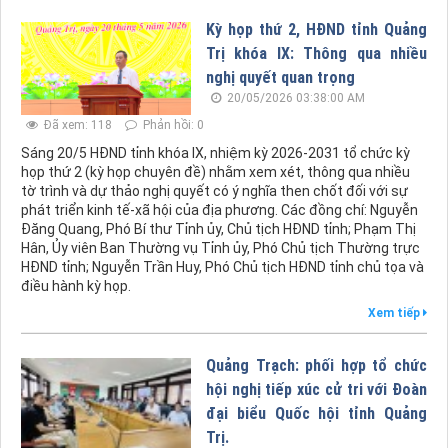
Kỳ họp thứ 2, HĐND tỉnh Quảng
Trị khóa IX: Thông qua nhiều
nghị quyết quan trọng
20/05/2026 03:38:00 AM
Đã xem: 118
Phản hồi: 0
Sáng 20/5 HĐND tỉnh khóa IX, nhiệm kỳ 2026-2031 tổ chức kỳ
họp thứ 2 (kỳ họp chuyên đề) nhằm xem xét, thông qua nhiều
tờ trình và dự thảo nghị quyết có ý nghĩa then chốt đối với sự
phát triển kinh tế-xã hội của địa phương. Các đồng chí: Nguyễn
Đăng Quang, Phó Bí thư Tỉnh ủy, Chủ tịch HĐND tỉnh; Phạm Thị
Hân, Ủy viên Ban Thường vụ Tỉnh ủy, Phó Chủ tịch Thường trực
HĐND tỉnh; Nguyễn Trần Huy, Phó Chủ tịch HĐND tỉnh chủ tọa và
điều hành kỳ họp.
Xem tiếp
Quảng Trạch: phối hợp tổ chức
hội nghị tiếp xúc cử tri với Đoàn
đại biểu Quốc hội tỉnh Quảng
Trị.