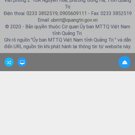
Văn phòng 2: 10A Nguyễn Huệ, phường Đông Hà, Tỉnh Quảng
Trị
Điện thoại:
0233 3852519; 0905609111
- Fax: 0233 3852519
Email:
ubmt@quangtri.gov.vn
© 2020 - Bản quyền thuộc Cơ quan Ủy ban MTTQ Việt Nam
tỉnh Quảng Trị
Ghi rõ nguồn "Ủy ban MTTQ Việt Nam tỉnh Quảng Trị " và dẫn
đến URL nguồn tin khi phát hành lại thông tin từ website này.