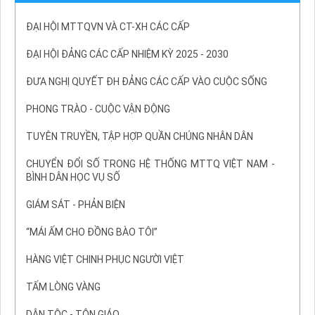
ĐẠI HỘI MTTQVN VÀ CT-XH CÁC CẤP
ĐẠI HỘI ĐẢNG CÁC CẤP NHIỆM KỲ 2025 - 2030
ĐƯA NGHỊ QUYẾT ĐH ĐẢNG CÁC CẤP VÀO CUỘC SỐNG
PHONG TRÀO - CUỘC VẬN ĐỘNG
TUYÊN TRUYỀN, TẬP HỢP QUẦN CHÚNG NHÂN DÂN
CHUYỂN ĐỔI SỐ TRONG HỆ THỐNG MTTQ VIỆT NAM -
BÌNH DÂN HỌC VỤ SỐ
GIÁM SÁT - PHẢN BIỆN
“MÁI ẤM CHO ĐỒNG BÀO TÔI”
HÀNG VIỆT CHINH PHỤC NGƯỜI VIỆT
TẤM LÒNG VÀNG
DÂN TỘC - TÔN GIÁO