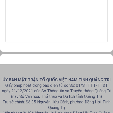
ỦY BAN MẶT TRẬN TỔ QUỐC VIỆT NAM TỈNH QUẢNG TRỊ
Giấy phép hoạt động báo điện tử số Số: 01/STTTT-TTĐT
ngày 21/12/2021 của Sở Thông tin và Truyền thông Quảng Trị
(nay Sở Văn hóa, Thể thao và Du lịch tỉnh Quảng Trị)
Trụ sở chính: Số 35 Nguyễn Hữu Cảnh, phường Đồng Hới, Tỉnh
Quảng Trị