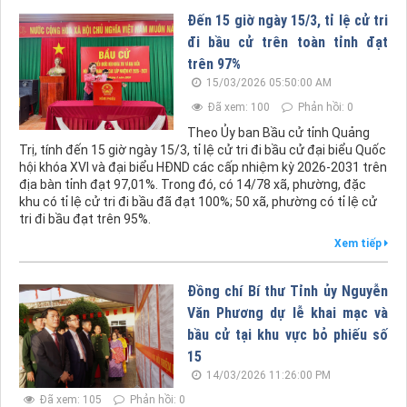
Đến 15 giờ ngày 15/3, tỉ lệ cử tri
đi bầu cử trên toàn tỉnh đạt
trên 97%
15/03/2026 05:50:00 AM
Đã xem: 100
Phản hồi: 0
Theo Ủy ban Bầu cử tỉnh Quảng
Trị, tính đến 15 giờ ngày 15/3, tỉ lệ cử tri đi bầu cử đại biểu Quốc
hội khóa XVI và đại biểu HĐND các cấp nhiệm kỳ 2026-2031 trên
địa bàn tỉnh đạt 97,01%. Trong đó, có 14/78 xã, phường, đặc
khu có tỉ lệ cử tri đi bầu đã đạt 100%; 50 xã, phường có tỉ lệ cử
tri đi bầu đạt trên 95%.
Xem tiếp
Đồng chí Bí thư Tỉnh ủy Nguyễn
Văn Phương dự lễ khai mạc và
bầu cử tại khu vực bỏ phiếu số
15
14/03/2026 11:26:00 PM
Đã xem: 105
Phản hồi: 0