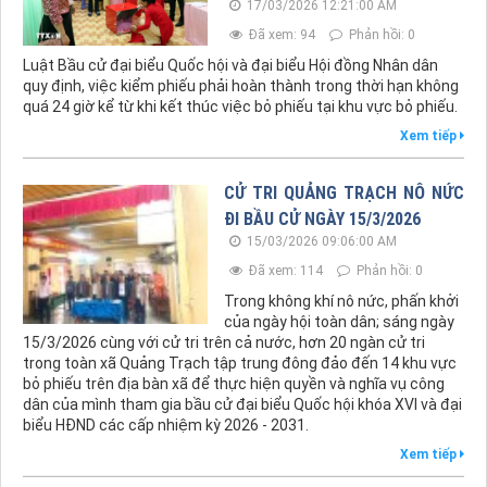
17/03/2026 12:21:00 AM
Đã xem: 94
Phản hồi: 0
Luật Bầu cử đại biểu Quốc hội và đại biểu Hội đồng Nhân dân
quy định, việc kiểm phiếu phải hoàn thành trong thời hạn không
quá 24 giờ kể từ khi kết thúc việc bỏ phiếu tại khu vực bỏ phiếu.
Xem tiếp
CỬ TRI QUẢNG TRẠCH NÔ NỨC
ĐI BẦU CỬ NGÀY 15/3/2026
15/03/2026 09:06:00 AM
Đã xem: 114
Phản hồi: 0
Trong không khí nô nức, phấn khởi
của ngày hội toàn dân; sáng ngày
15/3/2026 cùng với cử tri trên cả nước, hơn 20 ngàn cử tri
trong toàn xã Quảng Trạch tập trung đông đảo đến 14 khu vực
bỏ phiếu trên địa bàn xã để thực hiện quyền và nghĩa vụ công
dân của mình tham gia bầu cử đại biểu Quốc hội khóa XVI và đại
biểu HĐND các cấp nhiệm kỳ 2026 - 2031.
Xem tiếp