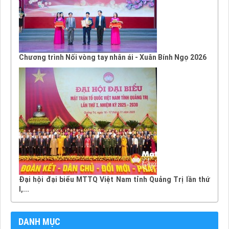
Chương trình Nối vòng tay nhân ái - Xuân Bính Ngọ 2026
Đại hội đại biểu MTTQ Việt Nam tỉnh Quảng Trị lần thứ
I,...
DANH MỤC