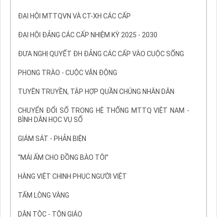
ĐẠI HỘI MTTQVN VÀ CT-XH CÁC CẤP
ĐẠI HỘI ĐẢNG CÁC CẤP NHIỆM KỲ 2025 - 2030
ĐƯA NGHỊ QUYẾT ĐH ĐẢNG CÁC CẤP VÀO CUỘC SỐNG
PHONG TRÀO - CUỘC VẬN ĐỘNG
TUYÊN TRUYỀN, TẬP HỢP QUẦN CHÚNG NHÂN DÂN
CHUYỂN ĐỔI SỐ TRONG HỆ THỐNG MTTQ VIỆT NAM -
BÌNH DÂN HỌC VỤ SỐ
GIÁM SÁT - PHẢN BIỆN
“MÁI ẤM CHO ĐỒNG BÀO TÔI”
HÀNG VIỆT CHINH PHỤC NGƯỜI VIỆT
TẤM LÒNG VÀNG
DÂN TỘC - TÔN GIÁO