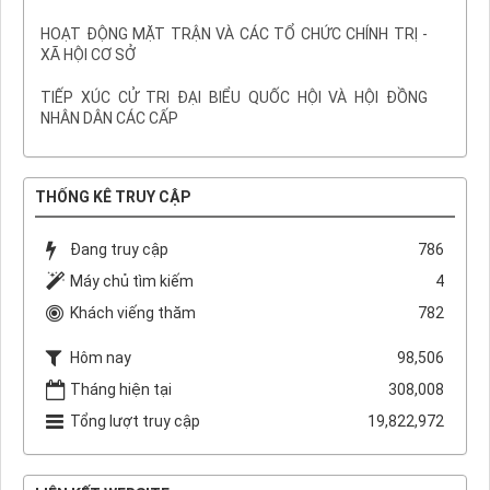
HOẠT ĐỘNG MẶT TRẬN VÀ CÁC TỔ CHỨC CHÍNH TRỊ -
XÃ HỘI CƠ SỞ
TIẾP XÚC CỬ TRI ĐẠI BIỂU QUỐC HỘI VÀ HỘI ĐỒNG
NHÂN DÂN CÁC CẤP
THỐNG KÊ TRUY CẬP
Đang truy cập
786
Máy chủ tìm kiếm
4
Khách viếng thăm
782
Hôm nay
98,506
Tháng hiện tại
308,008
Tổng lượt truy cập
19,822,972