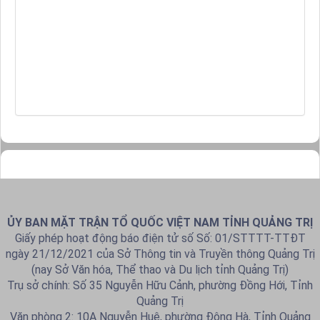
ỦY BAN MẶT TRẬN TỔ QUỐC VIỆT NAM TỈNH QUẢNG TRỊ
Giấy phép hoạt động báo điện tử số Số: 01/STTTT-TTĐT
ngày 21/12/2021 của Sở Thông tin và Truyền thông Quảng Trị
(nay Sở Văn hóa, Thể thao và Du lịch tỉnh Quảng Trị)
Trụ sở chính: Số 35 Nguyễn Hữu Cảnh, phường Đồng Hới, Tỉnh
Quảng Trị
Văn phòng 2: 10A Nguyễn Huệ, phường Đông Hà, Tỉnh Quảng