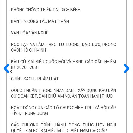
PHÒNG CHỐNG THIÊN TAI, DỊCH BỆNH
BẢN TIN CÔNG TÁC MẶT TRẬN
VĂN HÓA VĂN NGHỆ
HỌC TẬP VÀ LÀM THEO TƯ TƯỞNG, ĐẠO ĐỨC, PHONG
CÁCH HỒ CHÍ MINH
BẦU CỬ ĐẠI BIỂU QUỐC HỘI VÀ HĐND CÁC CẤP NHIỆM
KỲ 2026 - 2031
Trước
Sau
CHÍNH SÁCH - PHÁP LUẬT
ĐỒNG THUẬN TRONG NHÂN DÂN - XÂY DỰNG KHU DÂN
CƯ ĐOÀN KẾT, DÂN CHỦ, ẤM NO, AN TOÀN HẠNH PHÚC
HOẠT ĐỘNG CỦA CÁC TỔ CHỨC CHÍNH TRỊ - XÃ HỘI CẤP
TỈNH, TRUNG ƯƠNG
CÁC CHƯƠNG TRÌNH HÀNH ĐỘNG THỰC HIỆN NGHỊ
QUYẾT ĐẠI HỘI ĐẠI BIỂU MTTQ VIỆT NAM CÁC CẤP