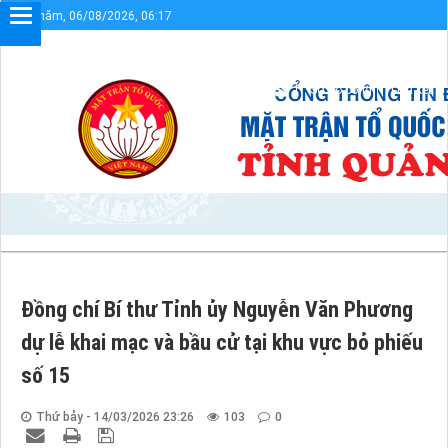
Thứ năm, 06/08/2026, 06:17
g thông tin điện tử UBMTTQVN tỉnh Quảng Trị
Sơ đồ cổng
Liên kết
Đồng chí Bí thư Tỉnh ủy Nguyễn Văn Phương
dự lễ khai mạc và bầu cử tại khu vực bỏ phiếu
số 15
Thứ bảy - 14/03/2026 23:26
103
0