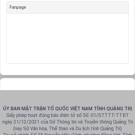
Fanpage
ỦY BAN MẶT TRẬN TỔ QUỐC VIỆT NAM TỈNH QUẢNG TRỊ
Giấy phép hoạt động báo điện tử số Số: 01/STTTT-TTĐT
ngày 21/12/2021 của Sở Thông tin và Truyền thông Quảng Trị
(nay Sở Văn hóa, Thể thao và Du lịch tỉnh Quảng Trị)