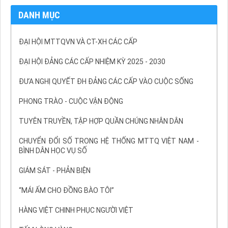
DANH MỤC
ĐẠI HỘI MTTQVN VÀ CT-XH CÁC CẤP
ĐẠI HỘI ĐẢNG CÁC CẤP NHIỆM KỲ 2025 - 2030
ĐƯA NGHỊ QUYẾT ĐH ĐẢNG CÁC CẤP VÀO CUỘC SỐNG
PHONG TRÀO - CUỘC VẬN ĐỘNG
TUYÊN TRUYỀN, TẬP HỢP QUẦN CHÚNG NHÂN DÂN
CHUYỂN ĐỔI SỐ TRONG HỆ THỐNG MTTQ VIỆT NAM -
BÌNH DÂN HỌC VỤ SỐ
GIÁM SÁT - PHẢN BIỆN
“MÁI ẤM CHO ĐỒNG BÀO TÔI”
HÀNG VIỆT CHINH PHỤC NGƯỜI VIỆT