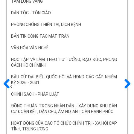
TẤM LÒNG VÀNG
DÂN TỘC - TÔN GIÁO
PHÒNG CHỐNG THIÊN TAI, DỊCH BỆNH
BẢN TIN CÔNG TÁC MẶT TRẬN
VĂN HÓA VĂN NGHỆ
HỌC TẬP VÀ LÀM THEO TƯ TƯỞNG, ĐẠO ĐỨC, PHONG
CÁCH HỒ CHÍ MINH
BẦU CỬ ĐẠI BIỂU QUỐC HỘI VÀ HĐND CÁC CẤP NHIỆM
KỲ 2026 - 2031
Trước
Sau
CHÍNH SÁCH - PHÁP LUẬT
ĐỒNG THUẬN TRONG NHÂN DÂN - XÂY DỰNG KHU DÂN
CƯ ĐOÀN KẾT, DÂN CHỦ, ẤM NO, AN TOÀN HẠNH PHÚC
HOẠT ĐỘNG CỦA CÁC TỔ CHỨC CHÍNH TRỊ - XÃ HỘI CẤP
TỈNH, TRUNG ƯƠNG