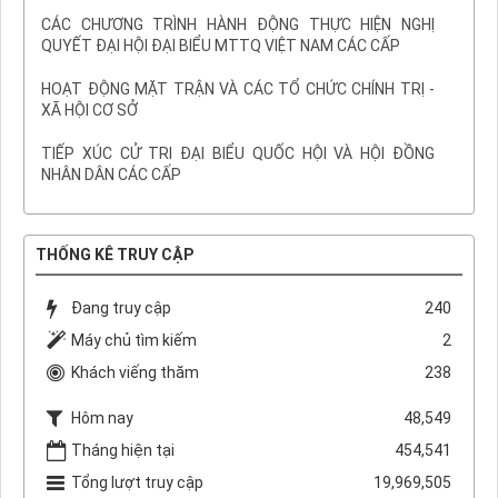
CÁC CHƯƠNG TRÌNH HÀNH ĐỘNG THỰC HIỆN NGHỊ
QUYẾT ĐẠI HỘI ĐẠI BIỂU MTTQ VIỆT NAM CÁC CẤP
HOẠT ĐỘNG MẶT TRẬN VÀ CÁC TỔ CHỨC CHÍNH TRỊ -
XÃ HỘI CƠ SỞ
TIẾP XÚC CỬ TRI ĐẠI BIỂU QUỐC HỘI VÀ HỘI ĐỒNG
NHÂN DÂN CÁC CẤP
THỐNG KÊ TRUY CẬP
Đang truy cập
240
Máy chủ tìm kiếm
2
Khách viếng thăm
238
Hôm nay
48,549
Tháng hiện tại
454,541
Tổng lượt truy cập
19,969,505