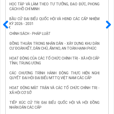
HỌC TẬP VÀ LÀM THEO TƯ TƯỞNG, ĐẠO ĐỨC, PHONG
CÁCH HỒ CHÍ MINH
BẦU CỬ ĐẠI BIỂU QUỐC HỘI VÀ HĐND CÁC CẤP NHIỆM
KỲ 2026 - 2031
Trước
Sau
CHÍNH SÁCH - PHÁP LUẬT
ĐỒNG THUẬN TRONG NHÂN DÂN - XÂY DỰNG KHU DÂN
CƯ ĐOÀN KẾT, DÂN CHỦ, ẤM NO, AN TOÀN HẠNH PHÚC
HOẠT ĐỘNG CỦA CÁC TỔ CHỨC CHÍNH TRỊ - XÃ HỘI CẤP
TỈNH, TRUNG ƯƠNG
CÁC CHƯƠNG TRÌNH HÀNH ĐỘNG THỰC HIỆN NGHỊ
QUYẾT ĐẠI HỘI ĐẠI BIỂU MTTQ VIỆT NAM CÁC CẤP
HOẠT ĐỘNG MẶT TRẬN VÀ CÁC TỔ CHỨC CHÍNH TRỊ -
XÃ HỘI CƠ SỞ
TIẾP XÚC CỬ TRI ĐẠI BIỂU QUỐC HỘI VÀ HỘI ĐỒNG
NHÂN DÂN CÁC CẤP