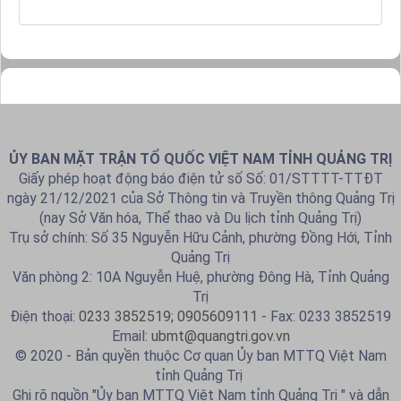
ỦY BAN MẶT TRẬN TỔ QUỐC VIỆT NAM TỈNH QUẢNG TRỊ
Giấy phép hoạt động báo điện tử số Số: 01/STTTT-TTĐT
ngày 21/12/2021 của Sở Thông tin và Truyền thông Quảng Trị
(nay Sở Văn hóa, Thể thao và Du lịch tỉnh Quảng Trị)
Trụ sở chính: Số 35 Nguyễn Hữu Cảnh, phường Đồng Hới, Tỉnh
Quảng Trị
Văn phòng 2: 10A Nguyễn Huệ, phường Đông Hà, Tỉnh Quảng
Trị
Điện thoại:
0233 3852519; 0905609111
- Fax: 0233 3852519
Email:
ubmt@quangtri.gov.vn
© 2020 - Bản quyền thuộc Cơ quan Ủy ban MTTQ Việt Nam
tỉnh Quảng Trị
Ghi rõ nguồn "Ủy ban MTTQ Việt Nam tỉnh Quảng Trị " và dẫn