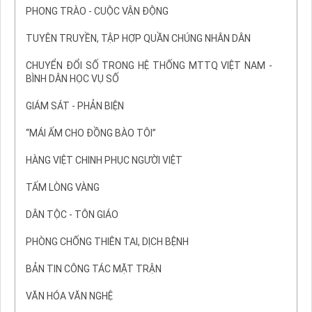
PHONG TRÀO - CUỘC VẬN ĐỘNG
TUYÊN TRUYỀN, TẬP HỢP QUẦN CHÚNG NHÂN DÂN
CHUYỂN ĐỔI SỐ TRONG HỆ THỐNG MTTQ VIỆT NAM -
BÌNH DÂN HỌC VỤ SỐ
GIÁM SÁT - PHẢN BIỆN
“MÁI ẤM CHO ĐỒNG BÀO TÔI”
HÀNG VIỆT CHINH PHỤC NGƯỜI VIỆT
TẤM LÒNG VÀNG
DÂN TỘC - TÔN GIÁO
PHÒNG CHỐNG THIÊN TAI, DỊCH BỆNH
BẢN TIN CÔNG TÁC MẶT TRẬN
VĂN HÓA VĂN NGHỆ