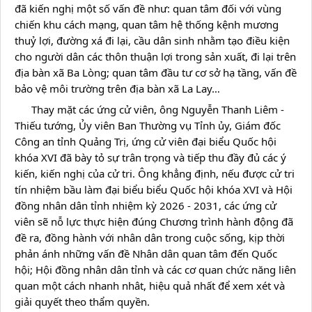
đã kiến nghị một số vấn đề như: quan tâm đối với vùng 
chiến khu cách mạng, quan tâm hệ thống kệnh mương 
thuỷ lợi, đường xá đi lại, cầu dân sinh nhằm tạo điều kiện 
cho người dân các thôn thuận lợi trong sản xuất, đi lại trên 
địa bàn xã Ba Lòng; quan tâm đầu tư cơ sở hạ tầng, vấn đề 
bảo vệ môi trường trên địa bàn xã La Lay…
      Thay mặt các ứng cử viên, ông Nguyễn Thanh Liêm - 
Thiếu tướng, Ủy viên Ban Thường vụ Tỉnh ủy, Giám đốc 
Công an tỉnh Quảng Trị, ứng cử viên đại biểu Quốc hội 
khóa XVI đã bày tỏ sự trân trọng và tiếp thu đầy đủ các ý 
kiến, kiến nghị của cử tri. Ông khẳng định, nếu được cử tri 
tín nhiệm bầu làm đại biểu biểu Quốc hội khóa XVI và Hội 
đồng nhân dân tỉnh nhiệm kỳ 2026 - 2031, các ứng cử 
viên sẽ nỗ lực thực hiện đúng Chương trình hành động đã 
đề ra, đồng hành với nhân dân trong cuộc sống, kịp thời 
phản ánh những vấn đề Nhân dân quan tâm đến Quốc 
hội; Hội đồng nhân dân tỉnh và các cơ quan chức năng liên 
quan một cách nhanh nhât, hiệu quả nhất để xem xét và 
giải quyết theo thẩm quyền.