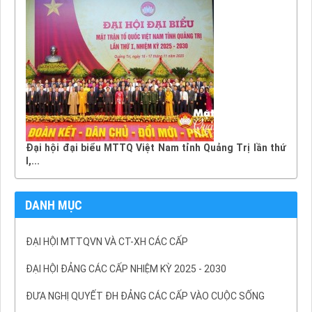
Đại hội đại biểu MTTQ Việt Nam tỉnh Quảng Trị lần thứ
I,...
DANH MỤC
ĐẠI HỘI MTTQVN VÀ CT-XH CÁC CẤP
ĐẠI HỘI ĐẢNG CÁC CẤP NHIỆM KỲ 2025 - 2030
ĐƯA NGHỊ QUYẾT ĐH ĐẢNG CÁC CẤP VÀO CUỘC SỐNG