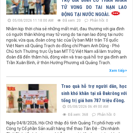
TỬ VONG DO TAI NẠN LAO
ĐỘNG TẠI NƯỚC NGOÀI.
05/08/2026 11:18:00 AM
Đã xem: 20
Phản hồi: 0
Nhằm kịp thời chia sẻ những mất mát, đau thương với gia đình
có người thân không may tử vong do tai nạn lao động tại nước
ngoài; vừa qua, đoàn công tác của Ủy ban Mặt trận Tổ quốc
Việt Nam xã Quảng Trạch do đồng chí Phạm Anh Dũng - Phó
Chủ tịch Thường trực Ủy ban MTTQ Việt Nam xã làm trưởng
đoàn đã đến thăm hỏi, động viên và trao quà hỗ trợ gia đình anh
Trần Xuân Bình, ở thôn Hướng Phương xã Quảng Trạch.
Xem tiếp
Trao quà hỗ trợ người dân, học
sinh khó khăn tại xã Đakrông với
tổng trị giá hơn 787 triệu đồng.
05/08/2026 06:49:00 AM
Đã xem: 368
Phản hồi: 0
Ngày 04/8/2026, Hội Chữ thập đỏ tỉnh Quảng Trị phối hợp với
Công ty Cổ phần Sản xuất hàng thể thao Tân Đệ - Chi nhánh