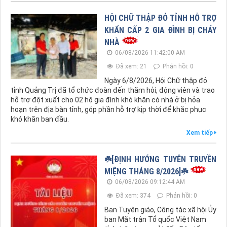
HỘI CHỮ THẬP ĐỎ TỈNH HỖ TRỢ
KHẨN CẤP 2 GIA ĐÌNH BỊ CHÁY
NHÀ
06/08/2026 11:42:00 AM
Đã xem: 21
Phản hồi: 0
Ngày 6/8/2026, Hội Chữ thập đỏ
tỉnh Quảng Trị đã tổ chức đoàn đến thăm hỏi, động viên và trao
hỗ trợ đột xuất cho 02 hộ gia đình khó khăn có nhà ở bị hỏa
hoạn trên địa bàn tỉnh, góp phần hỗ trợ kịp thời để khắc phục
khó khăn ban đầu.
Xem tiếp
☘️[ĐỊNH HƯỚNG TUYÊN TRUYỀN
MIỆNG THÁNG 8/2026]☘️
06/08/2026 09:12:44 AM
Đã xem: 374
Phản hồi: 0
Ban Tuyên giáo, Công tác xã hội Ủy
ban Mặt trận Tổ quốc Việt Nam