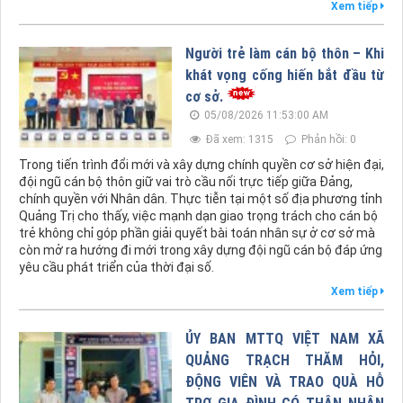
Xem tiếp
Người trẻ làm cán bộ thôn – Khi
khát vọng cống hiến bắt đầu từ
cơ sở.
05/08/2026 11:53:00 AM
Đã xem: 1315
Phản hồi: 0
Trong tiến trình đổi mới và xây dựng chính quyền cơ sở hiện đại,
đội ngũ cán bộ thôn giữ vai trò cầu nối trực tiếp giữa Đảng,
chính quyền với Nhân dân. Thực tiễn tại một số địa phương tỉnh
Quảng Trị cho thấy, việc mạnh dạn giao trọng trách cho cán bộ
trẻ không chỉ góp phần giải quyết bài toán nhân sự ở cơ sở mà
còn mở ra hướng đi mới trong xây dựng đội ngũ cán bộ đáp ứng
yêu cầu phát triển của thời đại số.
Xem tiếp
ỦY BAN MTTQ VIỆT NAM XÃ
QUẢNG TRẠCH THĂM HỎI,
ĐỘNG VIÊN VÀ TRAO QUÀ HỖ
TRỢ GIA ĐÌNH CÓ THÂN NHÂN