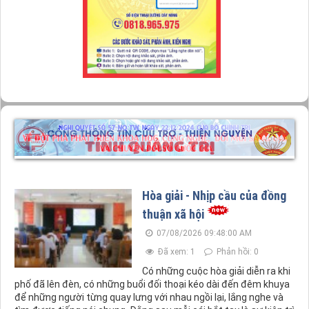
Xã Hòa Trạch: Phối hợp tổ chức Hội nghị
tiếp xúc cử tri với đại biểu HĐND tỉnh sau
Kỳ họp thứ 4.
Gương nông dân trẻ giữ nghề gia truyền,
nâng tầm thương hiệu OCOP 4 sao Bột
cháo canh Kính Hương.
Người trẻ làm cán bộ thôn – Khi khát vọng
cống hiến bắt đầu từ cơ sở.
Hòa giải - Nhịp cầu của đồng
thuận xã hội
07/08/2026 09:48:00 AM
Đã xem: 1
Phản hồi: 0
Có những cuộc hòa giải diễn ra khi
phố đã lên đèn, có những buổi đối thoại kéo dài đến đêm khuya
để những người từng quay lưng với nhau ngồi lại, lắng nghe và
tìm được tiếng nói chung. Đằng sau mỗi cái bắt tay là sự kiên trì