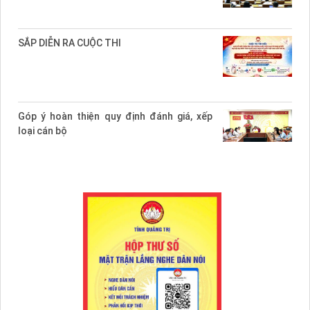
SẮP DIỄN RA CUỘC THI
Góp ý hoàn thiện quy định đánh giá, xếp
loại cán bộ
HỘI CHỮ THẬP ĐỎ TỈNH HỖ TRỢ KHẨN
CẤP 2 GIA ĐÌNH BỊ CHÁY NHÀ
☘️[ĐỊNH HƯỚNG TUYÊN TRUYỀN MIỆNG
THÁNG 8/2026]☘️