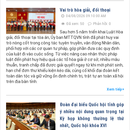
Vai trò hòa giải, đối thoại
04/08/2026 09:10:00 AM
Đã xem: 50
Phản hồi: 0
Sau hơn 5 năm triển khai Luật Hòa
giải, đối thoại tại tòa án, Ủy ban MTTQVN tỉnh đã phát huy vai
trò nòng cốt trong công tác tuyên truyền, vận động Nhân dân,
phối hợp với các cơ quan tư pháp, góp phần đưa các quy định
của luật đi vào cuộc sống. Từ việc nâng cao nhận thức pháp
luật đến phát huy hiệu quả các tổ hòa giải ở cơ sở, nhiều mâu
thuẫn, tranh chấp đã được giải quyết ngay từ khi mới phát sinh,
hạn chế đơn thư khiếu kiện kéo dài, củng cố khối đại đoàn kết
toàn dân tộc và giữ vững ổn định chính trị, trật tự an toàn xã hội
trên địa bàn tỉnh.
Xem tiếp
Đoàn đại biểu Quốc hội tỉnh góp
ý nhiều nội dung quan trọng tại
Kỳ họp không thường lệ thứ
nhất, Quốc hội khóa XVI