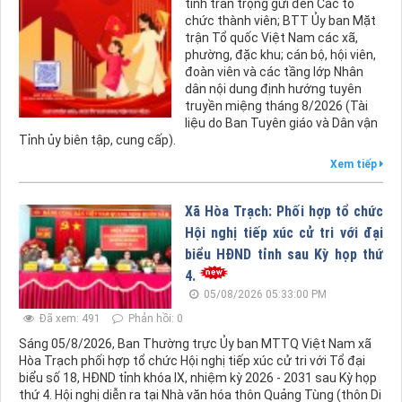
tỉnh trân trọng gửi đến Các tổ
chức thành viên; BTT Ủy ban Mặt
trận Tổ quốc Việt Nam các xã,
phường, đặc khu; cán bộ, hội viên,
đoàn viên và các tầng lớp Nhân
dân nội dung định hướng tuyên
truyền miệng tháng 8/2026 (Tài
liệu do Ban Tuyên giáo và Dân vận
Tỉnh ủy biên tập, cung cấp).
Xem tiếp
Xã Hòa Trạch: Phối hợp tổ chức
Hội nghị tiếp xúc cử tri với đại
biểu HĐND tỉnh sau Kỳ họp thứ
4.
05/08/2026 05:33:00 PM
Đã xem: 491
Phản hồi: 0
Sáng 05/8/2026, Ban Thường trực Ủy ban MTTQ Việt Nam xã
Hòa Trạch phối hợp tổ chức Hội nghị tiếp xúc cử tri với Tổ đại
biểu số 18, HĐND tỉnh khóa IX, nhiệm kỳ 2026 - 2031 sau Kỳ họp
thứ 4. Hội nghị diễn ra tại Nhà văn hóa thôn Quảng Tùng (thôn Di