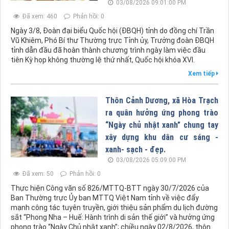
03/08/2026 09:01:00 PM
Đã xem: 460
Phản hồi: 0
Ngày 3/8, Đoàn đại biểu Quốc hội (ĐBQH) tỉnh do đồng chí Trần
Vũ Khiêm, Phó Bí thư Thường trực Tỉnh ủy, Trưởng đoàn ĐBQH
tỉnh dẫn đầu đã hoàn thành chương trình ngày làm việc đầu
tiên Kỳ họp không thường lệ thứ nhất, Quốc hội khóa XVI.
Xem tiếp
Thôn Cảnh Dương, xã Hòa Trạch
ra quân hưởng ứng phong trào
“Ngày chủ nhật xanh” chung tay
xây dựng khu dân cư sáng -
xanh- sạch - đẹp.
03/08/2026 05:09:00 PM
Đã xem: 50
Phản hồi: 0
Thực hiện Công văn số 826/MTTQ-BTT ngày 30/7/2026 của
Ban Thường trực Ủy ban MTTQ Việt Nam tỉnh về việc đẩy
mạnh công tác tuyên truyền, giới thiệu sản phẩm du lịch đường
sắt “Phong Nha – Huế: Hành trình di sản thế giới” và hưởng ứng
phong trào “Ngày Chủ nhật xanh”; chiều ngày 02/8/2026, thôn