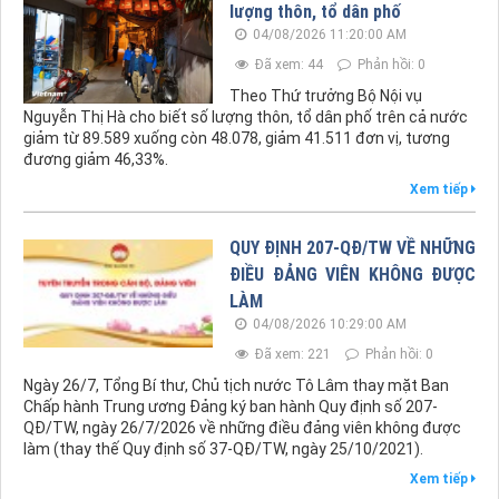
lượng thôn, tổ dân phố
04/08/2026 11:20:00 AM
Đã xem: 44
Phản hồi: 0
Theo Thứ trưởng Bộ Nội vụ
Nguyễn Thị Hà cho biết số lượng thôn, tổ dân phố trên cả nước
giảm từ 89.589 xuống còn 48.078, giảm 41.511 đơn vị, tương
đương giảm 46,33%.
Xem tiếp
QUY ĐỊNH 207-QĐ/TW VỀ NHỮNG
ĐIỀU ĐẢNG VIÊN KHÔNG ĐƯỢC
LÀM
04/08/2026 10:29:00 AM
Đã xem: 221
Phản hồi: 0
Ngày 26/7, Tổng Bí thư, Chủ tịch nước Tô Lâm thay mặt Ban
Chấp hành Trung ương Đảng ký ban hành Quy định số 207-
QĐ/TW, ngày 26/7/2026 về những điều đảng viên không được
làm (thay thế Quy định số 37-QĐ/TW, ngày 25/10/2021).
Xem tiếp