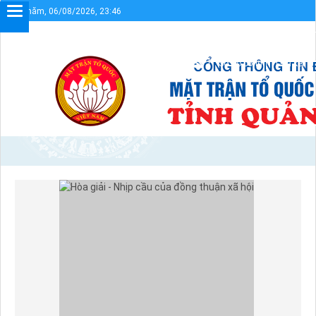
Thứ năm, 06/08/2026, 23:46
với Cổng thông tin điện tử UBMTTQVN tỉnh Quảng Trị
Sơ đồ cổng
Liên kết