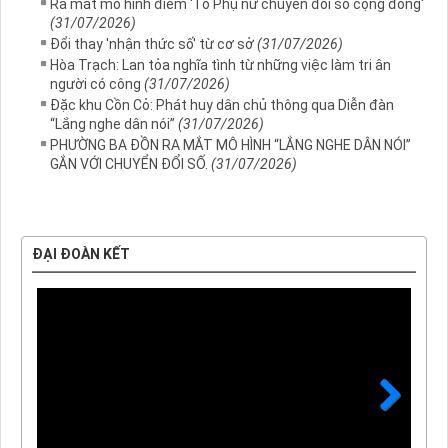
Ra mắt mô hình điểm 'Tổ Phụ nữ chuyển đổi số cộng đồng'
(31/07/2026)
Đổi thay 'nhận thức số' từ cơ sở
(31/07/2026)
Hòa Trạch: Lan tỏa nghĩa tình từ những việc làm tri ân
người có công
(31/07/2026)
Đặc khu Cồn Cỏ: Phát huy dân chủ thông qua Diễn đàn
“Lắng nghe dân nói”
(31/07/2026)
PHƯỜNG BA ĐỒN RA MẮT MÔ HÌNH “LẮNG NGHE DÂN NÓI”
GẮN VỚI CHUYỂN ĐỔI SỐ.
(31/07/2026)
ĐẠI ĐOÀN KẾT
Next