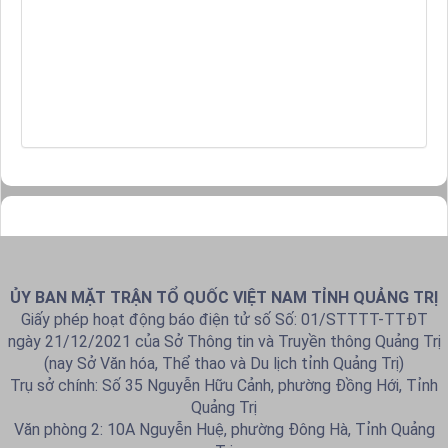
ỦY BAN MẶT TRẬN TỔ QUỐC VIỆT NAM TỈNH QUẢNG TRỊ
Giấy phép hoạt động báo điện tử số Số: 01/STTTT-TTĐT
ngày 21/12/2021 của Sở Thông tin và Truyền thông Quảng Trị
(nay Sở Văn hóa, Thể thao và Du lịch tỉnh Quảng Trị)
Trụ sở chính: Số 35 Nguyễn Hữu Cảnh, phường Đồng Hới, Tỉnh
Quảng Trị
Văn phòng 2: 10A Nguyễn Huệ, phường Đông Hà, Tỉnh Quảng