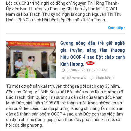
Lộc cũ). Chủ trì hội nghị có đồng chí Nguyễn Thị Hồng Thanh -
Ủy viên Ban Thường vụ Đảng ủy, Chủ tịch Ủy ban MTTQ Việt
Nam xã Hòa Trạch. Thư ký hội nghị là đồng chí Nguyễn Thị Thu
Hoài - Phó Chủ tịch Hội Liên hiệp Phụ nữ xã Hòa Trạch.
Xem tiếp
Gương nông dân trẻ giữ nghề
gia truyền, nâng tầm thương
hiệu OCOP 4 sao Bột cháo canh
Kính Hương.
05/08/2026 11:57:00 AM
Đã xem: 487
Phản hồi: 0
Từ một cơ sở sản xuất truyền thống ra đời cách đây 35 năm,
đến nay, Công ty TNHH Sản xuất Bột cháo canh Kính Hương (xã
Bắc Trạch, tỉnh Quảng Trị) dưới sự dẫn dắt của Giám đốc Phan
Minh Đức, sinh năm 1995 đã trở thành một trong những cơ sở
sản xuất tiêu biểu của địa phương. Không chỉ nâng tầm món ăn
dân dã thành sản phẩm OCOP 4 sao, anh Đức còn tạo việc làm
ổn định cho lao động, góp phần thúc đẩy phát triển kinh tế, xã
hội của địa phương.