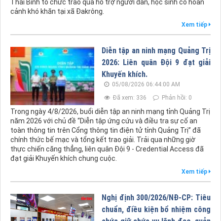
Thái Bình tổ chức trao quà hỗ trợ người dân, học sinh có hoàn
cảnh khó khăn tại xã Đakrông.
Xem tiếp
Diễn tập an ninh mạng Quảng Trị
2026: Liên quân Đội 9 đạt giải
Khuyến khích.
05/08/2026 06:44:00 AM
Đã xem: 336
Phản hồi: 0
Trong ngày 4/8/2026, buổi diễn tập an ninh mạng tỉnh Quảng Trị
năm 2026 với chủ đề “Diễn tập ứng cứu và điều tra sự cố an
toàn thông tin trên Cổng thông tin điện tử tỉnh Quảng Trị” đã
chính thức bế mạc và tổng kết trao giải. Trải qua những giờ
thực chiến căng thẳng, liên quân Đội 9 - Credential Access đã
đạt giải Khuyến khích chung cuộc.
Xem tiếp
Nghị định 300/2026/NĐ-CP: Tiêu
chuẩn, điều kiện bổ nhiệm công
chức giữ chức vụ lãnh đạo, quản