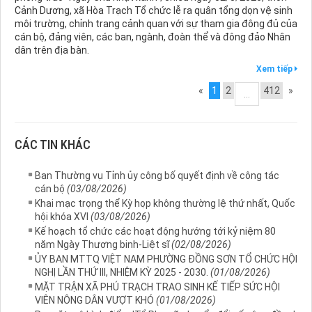
Cảnh Dương, xã Hòa Trạch Tổ chức lễ ra quân tổng dọn vệ sinh
môi trường, chỉnh trang cảnh quan với sự tham gia đông đủ của
cán bộ, đảng viên, các ban, ngành, đoàn thể và đông đảo Nhân
dân trên địa bàn.
Xem tiếp
«
1
2
412
»
...
CÁC TIN KHÁC
Ban Thường vụ Tỉnh ủy công bố quyết định về công tác
cán bộ
(03/08/2026)
Khai mạc trọng thể Kỳ họp không thường lệ thứ nhất, Quốc
hội khóa XVI
(03/08/2026)
Kế hoạch tổ chức các hoạt động hướng tới kỷ niệm 80
năm Ngày Thương binh-Liệt sĩ
(02/08/2026)
ỦY BAN MTTQ VIỆT NAM PHƯỜNG ĐỒNG SƠN TỔ CHỨC HỘI
NGHỊ LẦN THỨ III, NHIỆM KỲ 2025 - 2030.
(01/08/2026)
MẶT TRẬN XÃ PHÚ TRẠCH TRAO SINH KẾ TIẾP SỨC HỘI
VIÊN NÔNG DÂN VƯỢT KHÓ
(01/08/2026)