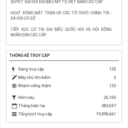
QUYẾT ĐẠI HỘI ĐẠI BIỂU MTTQ VIỆT NAM CÁC CẤP
HOẠT ĐỘNG MẶT TRẬN VÀ CÁC TỔ CHỨC CHÍNH TRỊ -
XÃ HỘI CƠ SỞ
TIẾP XÚC CỬ TRI ĐẠI BIỂU QUỐC HỘI VÀ HỘI ĐỒNG
NHÂN DÂN CÁC CẤP
THỐNG KÊ TRUY CẬP
Đang truy cập
135
Máy chủ tìm kiếm
2
Khách viếng thăm
133
Hôm nay
26,160
Tháng hiện tại
383,697
Tổng lượt truy cập
19,898,661