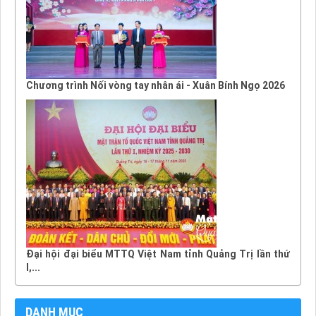
Chương trình Nối vòng tay nhân ái - Xuân Bính Ngọ 2026
Đại hội đại biểu MTTQ Việt Nam tỉnh Quảng Trị lần thứ
I,...
DANH MỤC