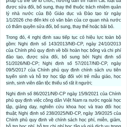
pháp cụ thể để tổ chức, hướng dẫn thi hành các luật đã
được sửa đổi, bổ sung, thay thế thuộc trách nhiệm quản
lý nhà nước của Bộ Giáo dục và Đào tạo từ ngày
1/1/2026 cho đến khi có văn bản của cơ quan nhà nước
có thẩm quyền sửa đổi, bổ sung, thay thế hoặc bãi bỏ.
Trong đó, 4 nghị định sau tiếp tục có hiệu lực toàn bộ
gồm: Nghị định số 143/2013/NĐ-CP, ngày 24/10/2013
của Chính phủ quy định về bồi hoàn học bổng và chi phí
đào tạo, được sửa đổi, bổ sung bởi Nghị định số
51/2026/NĐ-CP; Nghị định số 57/2017/NĐ-CP, ngày
09/5/2017 của Chính phủ quy định chính sách ưu tiên
tuyển sinh và hỗ trợ học tập đối với trẻ mẫu giáo, học
sinh, sinh viên dân tộc thiểu số rất ít người;
Nghị định số 86/2021/NĐ-CP ngày 15/9/2021 của Chính
phủ quy định việc công dân Việt Nam ra nước ngoài học
tập, giảng dạy, nghiên cứu khoa học và trao đổi học
thuật; Nghị định số 238/2025/NĐ-CP, ngày 3/9/2025 của
Chính phủ quy định về chính sách học phí, miễn, giảm,
hỗ trợ học phí, hỗ trợ chi phí học tập và giá dịch vụ trong