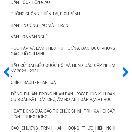
DÂN TỘC - TÔN GIÁO
PHÒNG CHỐNG THIÊN TAI, DỊCH BỆNH
BẢN TIN CÔNG TÁC MẶT TRẬN
VĂN HÓA VĂN NGHỆ
HỌC TẬP VÀ LÀM THEO TƯ TƯỞNG, ĐẠO ĐỨC, PHONG
CÁCH HỒ CHÍ MINH
BẦU CỬ ĐẠI BIỂU QUỐC HỘI VÀ HĐND CÁC CẤP NHIỆM
KỲ 2026 - 2031
Trước
Sau
CHÍNH SÁCH - PHÁP LUẬT
ĐỒNG THUẬN TRONG NHÂN DÂN - XÂY DỰNG KHU DÂN
CƯ ĐOÀN KẾT, DÂN CHỦ, ẤM NO, AN TOÀN HẠNH PHÚC
HOẠT ĐỘNG CỦA CÁC TỔ CHỨC CHÍNH TRỊ - XÃ HỘI CẤP
TỈNH, TRUNG ƯƠNG
CÁC CHƯƠNG TRÌNH HÀNH ĐỘNG THỰC HIỆN NGHỊ