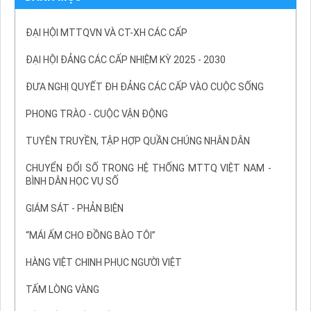
ĐẠI HỘI MTTQVN VÀ CT-XH CÁC CẤP
ĐẠI HỘI ĐẢNG CÁC CẤP NHIỆM KỲ 2025 - 2030
ĐƯA NGHỊ QUYẾT ĐH ĐẢNG CÁC CẤP VÀO CUỘC SỐNG
PHONG TRÀO - CUỘC VẬN ĐỘNG
TUYÊN TRUYỀN, TẬP HỢP QUẦN CHÚNG NHÂN DÂN
CHUYỂN ĐỔI SỐ TRONG HỆ THỐNG MTTQ VIỆT NAM -
BÌNH DÂN HỌC VỤ SỐ
GIÁM SÁT - PHẢN BIỆN
“MÁI ẤM CHO ĐỒNG BÀO TÔI”
HÀNG VIỆT CHINH PHỤC NGƯỜI VIỆT
TẤM LÒNG VÀNG