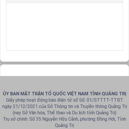
ỦY BAN MẶT TRẬN TỔ QUỐC VIỆT NAM TỈNH QUẢNG TRỊ
Giấy phép hoạt động báo điện tử số Số: 01/STTTT-TTĐT
ngày 21/12/2021 của Sở Thông tin và Truyền thông Quảng Trị
(nay Sở Văn hóa, Thể thao và Du lịch tỉnh Quảng Trị)
Trụ sở chính: Số 35 Nguyễn Hữu Cảnh, phường Đồng Hới, Tỉnh
Quảng Trị