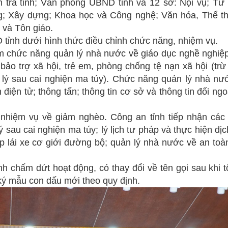
tra tỉnh; Văn phòng UBND tỉnh và 12 sở: Nội vụ; Tư 
g; Xây dựng; Khoa học và Công nghệ; Văn hóa, Thể t
c và Tôn giáo.
tỉnh dưới hình thức điều chỉnh chức năng, nhiệm vụ.
m chức năng quản lý nhà nước về giáo dục nghề nghiệp
ảo trợ xã hội, trẻ em, phòng chống tệ nạn xã hội (trừ
 lý sau cai nghiện ma túy). Chức năng quản lý nhà nư
n điện tử; thông tấn; thông tin cơ sở và thông tin đối ng
nhiệm vụ về giảm nghèo. Công an tỉnh tiếp nhận các
 sau cai nghiện ma túy; lý lịch tư pháp và thực hiện dị
ép lái xe cơ giới đường bộ; quản lý nhà nước về an toà
 chấm dứt hoạt động, có thay đổi về tên gọi sau khi t
 ký mẫu con dấu mới theo quy định.