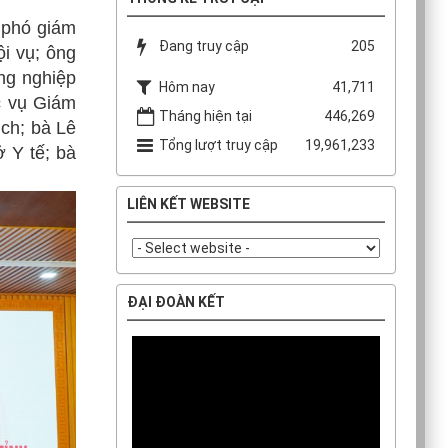
 phó giám
Đang truy cập
205
i vụ; ông
ng nghiệp
Hôm nay
41,711
c vụ Giám
Tháng hiện tại
446,269
ch; bà Lê
Tổng lượt truy cập
19,961,233
 Y tế; bà
LIÊN KẾT WEBSITE
ĐẠI ĐOÀN KẾT