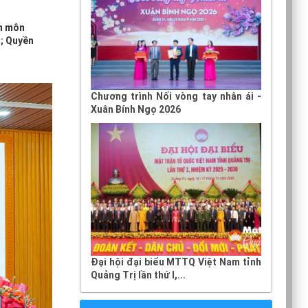
ên môn
g; Quyền
Chương trình Nối vòng tay nhân ái -
Xuân Bính Ngọ 2026
Đại hội đại biểu MTTQ Việt Nam tỉnh
Quảng Trị lần thứ I,...