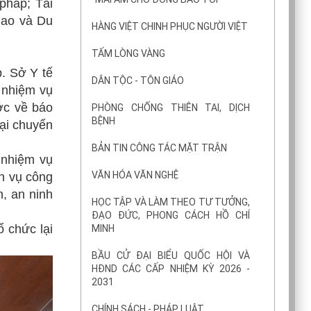
pháp; Tài
hao và Du
HÀNG VIỆT CHINH PHỤC NGƯỜI VIỆT
TẤM LÒNG VÀNG
. Sở Y tế
DÂN TỘC - TÔN GIÁO
 nhiệm vụ
ớc về báo
PHÒNG CHỐNG THIÊN TAI, DỊCH
BỆNH
oại chuyển
BẢN TIN CÔNG TÁC MẶT TRẬN
 nhiệm vụ
VĂN HÓA VĂN NGHỆ
ch vụ công
n, an ninh
HỌC TẬP VÀ LÀM THEO TƯ TƯỞNG,
ĐẠO ĐỨC, PHONG CÁCH HỒ CHÍ
ổ chức lại
MINH
BẦU CỬ ĐẠI BIỂU QUỐC HỘI VÀ
HĐND CÁC CẤP NHIỆM KỲ 2026 -
2031
CHÍNH SÁCH - PHÁP LUẬT