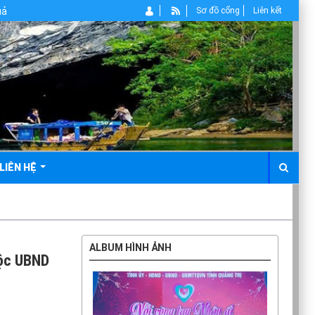
Sơ đồ cổng
Liên kết
LIÊN HỆ
ALBUM HÌNH ẢNH
uộc UBND