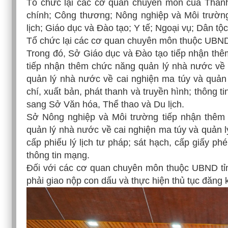
Tổ chức lại các cơ quan chuyên môn của Thanh 
chính; Công thương; Nông nghiệp và Môi trườn
lịch; Giáo dục và Đào tạo; Y tế; Ngoại vụ; Dân tộ
Tổ chức lại các cơ quan chuyên môn thuộc UBND 
Trong đó, Sở Giáo dục và Đào tạo tiếp nhận thê
tiếp nhận thêm chức năng quản lý nhà nước về b
quản lý nhà nước về cai nghiện ma túy và quản
chí, xuất bản, phát thanh và truyền hình; thông ti
sang Sở Văn hóa, Thể thao và Du lịch.
Sở Nông nghiệp và Môi trường tiếp nhận thêm 
quản lý nhà nước về cai nghiện ma túy và quản lý
cấp phiếu lý lịch tư pháp; sát hạch, cấp giấy ph
thông tin mạng.
Đối với các cơ quan chuyên môn thuộc UBND tỉnh
phải giao nộp con dấu và thực hiện thủ tục đăng