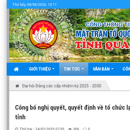
Chào mừng bạn đến với
Thứ bảy, 08/08/2026, 10:11
GIỚI THIỆU
TIN TỨC
VĂN BẢN
CỔ
Đại hội Đảng các cấp nhiệm kỳ 2025 - 2030
Công bố nghị quyết, quyết định về tổ chức 
tỉnh
Thứ hai - 24/02/2025 07:05
306
0