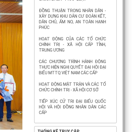
ĐỒNG THUẬN TRONG NHÂN DÂN -
XÂY DỰNG KHU DÂN CƯ ĐOÀN KẾT,
DÂN CHỦ, ẤM NO, AN TOÀN HẠNH
PHÚC
HOẠT ĐỘNG CỦA CÁC TỔ CHỨC
CHÍNH TRỊ - XÃ HỘI CẤP TỈNH,
TRUNG ƯƠNG
CÁC CHƯƠNG TRÌNH HÀNH ĐỘNG
THỰC HIỆN NGHỊ QUYẾT ĐẠI HỘI ĐẠI
BIỂU MTTQ VIỆT NAM CÁC CẤP
HOẠT ĐỘNG MẶT TRẬN VÀ CÁC TỔ
CHỨC CHÍNH TRỊ - XÃ HỘI CƠ SỞ
TIẾP XÚC CỬ TRI ĐẠI BIỂU QUỐC
HỘI VÀ HỘI ĐỒNG NHÂN DÂN CÁC
CẤP
THỐNG KÊ TRUY CẬP