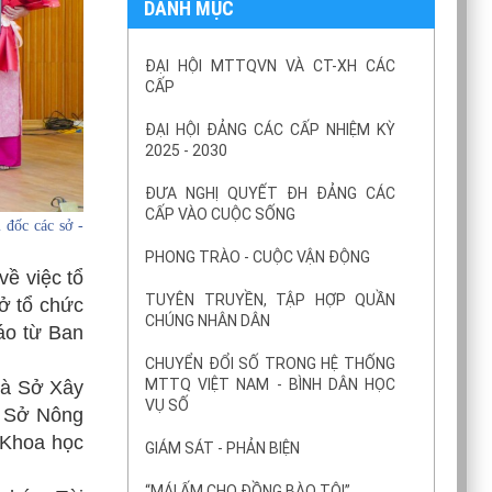
DANH MỤC
ĐẠI HỘI MTTQVN VÀ CT-XH CÁC
CẤP
ĐẠI HỘI ĐẢNG CÁC CẤP NHIỆM KỲ
2025 - 2030
ĐƯA NGHỊ QUYẾT ĐH ĐẢNG CÁC
CẤP VÀO CUỘC SỐNG
đốc các sở -
PHONG TRÀO - CUỘC VẬN ĐỘNG
ề việc tổ
TUYÊN TRUYỀN, TẬP HỢP QUẦN
ở tổ chức
CHÚNG NHÂN DÂN
áo từ Ban
CHUYỂN ĐỔI SỐ TRONG HỆ THỐNG
MTTQ VIỆT NAM - BÌNH DÂN HỌC
và Sở Xây
VỤ SỐ
h Sở Nông
 Khoa học
GIÁM SÁT - PHẢN BIỆN
“MÁI ẤM CHO ĐỒNG BÀO TÔI”