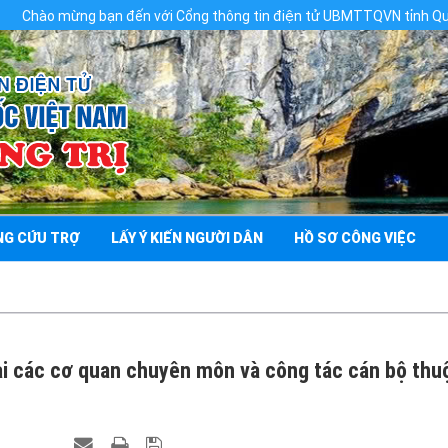
 Cổng thông tin điện tử UBMTTQVN tỉnh Quảng Trị
NG CỨU TRỢ
LẤY Ý KIẾN NGƯỜI DÂN
HỒ SƠ CÔNG VIỆC
lại các cơ quan chuyên môn và công tác cán bộ th