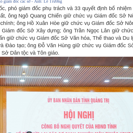
ó giám đốc các sở - Ảnh: Lê Trường
đốc, phó giám đốc phụ trách và 33 quyết định bổ nhiệm
hất, ông Ngô Quang Chiến giữ chức vụ Giám đốc Sở Nộ
 chính; ông Hồ Xuân Hòe giữ chức vụ Giám đốc Sở Nô
ụ Giám đốc Sở Xây dựng; ông Trần Ngọc Lân giữ chứ
n giữ chức vụ Giám đốc Sở Văn hóa, Thể thao và Du lị
à Đào tạo; ông Đỗ Văn Hùng giữ chức vụ Giám đốc Sở
 Sở Dân tộc và Tôn giáo.