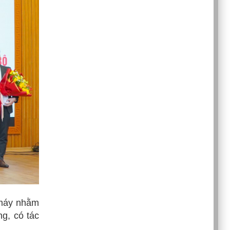
ộ máy nhằm
ng, có tác