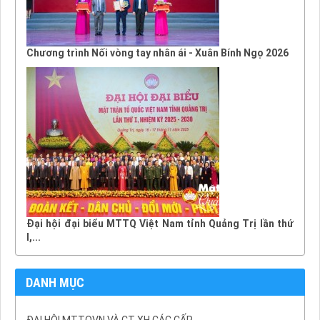
Chương trình Nối vòng tay nhân ái - Xuân Bính Ngọ 2026
Đại hội đại biểu MTTQ Việt Nam tỉnh Quảng Trị lần thứ
I,...
DANH MỤC