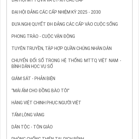
ĐẠI HỘI MTTQVN VÀ CT-XH CÁC CẤP
ĐẠI HỘI ĐẢNG CÁC CẤP NHIỆM KỲ 2025 - 2030
ĐƯA NGHỊ QUYẾT ĐH ĐẢNG CÁC CẤP VÀO CUỘC SỐNG
PHONG TRÀO - CUỘC VẬN ĐỘNG
TUYÊN TRUYỀN, TẬP HỢP QUẦN CHÚNG NHÂN DÂN
CHUYỂN ĐỔI SỐ TRONG HỆ THỐNG MTTQ VIỆT NAM -
BÌNH DÂN HỌC VỤ SỐ
GIÁM SÁT - PHẢN BIỆN
“MÁI ẤM CHO ĐỒNG BÀO TÔI”
HÀNG VIỆT CHINH PHỤC NGƯỜI VIỆT
TẤM LÒNG VÀNG
DÂN TỘC - TÔN GIÁO