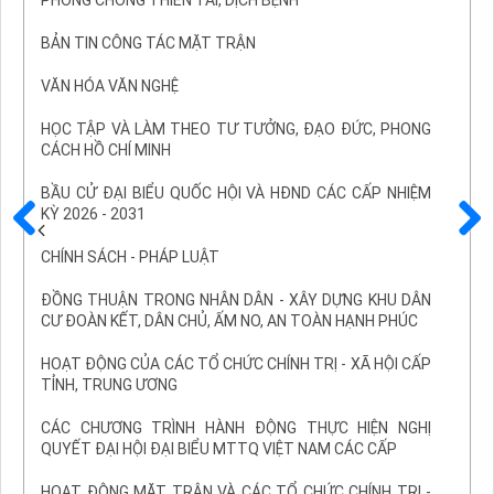
PHÒNG CHỐNG THIÊN TAI, DỊCH BỆNH
BẢN TIN CÔNG TÁC MẶT TRẬN
VĂN HÓA VĂN NGHỆ
HỌC TẬP VÀ LÀM THEO TƯ TƯỞNG, ĐẠO ĐỨC, PHONG
CÁCH HỒ CHÍ MINH
BẦU CỬ ĐẠI BIỂU QUỐC HỘI VÀ HĐND CÁC CẤP NHIỆM
KỲ 2026 - 2031
Trước
Sau
CHÍNH SÁCH - PHÁP LUẬT
ĐỒNG THUẬN TRONG NHÂN DÂN - XÂY DỰNG KHU DÂN
CƯ ĐOÀN KẾT, DÂN CHỦ, ẤM NO, AN TOÀN HẠNH PHÚC
HOẠT ĐỘNG CỦA CÁC TỔ CHỨC CHÍNH TRỊ - XÃ HỘI CẤP
TỈNH, TRUNG ƯƠNG
CÁC CHƯƠNG TRÌNH HÀNH ĐỘNG THỰC HIỆN NGHỊ
QUYẾT ĐẠI HỘI ĐẠI BIỂU MTTQ VIỆT NAM CÁC CẤP
HOẠT ĐỘNG MẶT TRẬN VÀ CÁC TỔ CHỨC CHÍNH TRỊ -