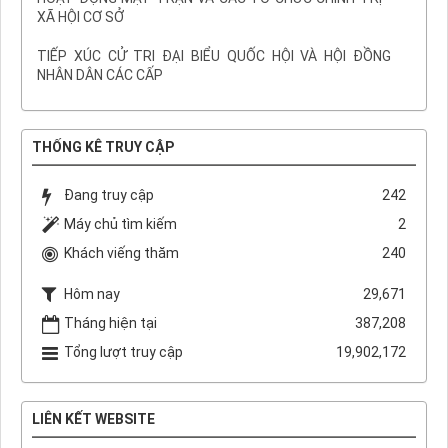
XÃ HỘI CƠ SỞ
TIẾP XÚC CỬ TRI ĐẠI BIỂU QUỐC HỘI VÀ HỘI ĐỒNG
NHÂN DÂN CÁC CẤP
THỐNG KÊ TRUY CẬP
Đang truy cập
242
Máy chủ tìm kiếm
2
Khách viếng thăm
240
Hôm nay
29,671
Tháng hiện tại
387,208
Tổng lượt truy cập
19,902,172
LIÊN KẾT WEBSITE