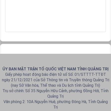
ỦY BAN MẶT TRẬN TỔ QUỐC VIỆT NAM TỈNH QUẢNG TRỊ
Giấy phép hoạt động báo điện tử số Số: 01/STTTT-TTĐT
ngày 21/12/2021 của Sở Thông tin và Truyền thông Quảng Trị
(nay Sở Văn hóa, Thể thao và Du lịch tỉnh Quảng Trị)
Trụ sở chính: Số 35 Nguyễn Hữu Cảnh, phường Đồng Hới, Tỉnh
Quảng Trị
Văn phòng 2: 10A Nguyễn Huệ, phường Đông Hà, Tỉnh Quảng
Trị