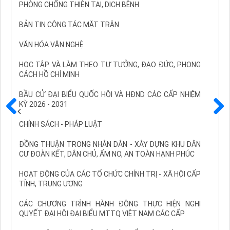
PHÒNG CHỐNG THIÊN TAI, DỊCH BỆNH
BẢN TIN CÔNG TÁC MẶT TRẬN
VĂN HÓA VĂN NGHỆ
HỌC TẬP VÀ LÀM THEO TƯ TƯỞNG, ĐẠO ĐỨC, PHONG
CÁCH HỒ CHÍ MINH
BẦU CỬ ĐẠI BIỂU QUỐC HỘI VÀ HĐND CÁC CẤP NHIỆM
KỲ 2026 - 2031
Trước
Sau
CHÍNH SÁCH - PHÁP LUẬT
ĐỒNG THUẬN TRONG NHÂN DÂN - XÂY DỰNG KHU DÂN
CƯ ĐOÀN KẾT, DÂN CHỦ, ẤM NO, AN TOÀN HẠNH PHÚC
HOẠT ĐỘNG CỦA CÁC TỔ CHỨC CHÍNH TRỊ - XÃ HỘI CẤP
TỈNH, TRUNG ƯƠNG
CÁC CHƯƠNG TRÌNH HÀNH ĐỘNG THỰC HIỆN NGHỊ
QUYẾT ĐẠI HỘI ĐẠI BIỂU MTTQ VIỆT NAM CÁC CẤP