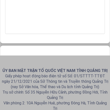
ỦY BAN MẶT TRẬN TỔ QUỐC VIỆT NAM TỈNH QUẢNG TRỊ
Giấy phép hoạt động báo điện tử số Số: 01/STTTT-TTĐT
ngày 21/12/2021 của Sở Thông tin và Truyền thông Quảng Trị
(nay Sở Văn hóa, Thể thao và Du lịch tỉnh Quảng Trị)
Trụ sở chính: Số 35 Nguyễn Hữu Cảnh, phường Đồng Hới, Tỉnh
Quảng Trị
Văn phòng 2: 10A Nguyễn Huệ, phường Đông Hà, Tỉnh Quảng
Trị