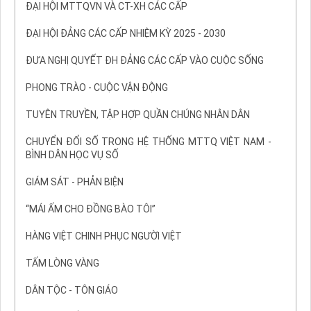
ĐẠI HỘI MTTQVN VÀ CT-XH CÁC CẤP
ĐẠI HỘI ĐẢNG CÁC CẤP NHIỆM KỲ 2025 - 2030
ĐƯA NGHỊ QUYẾT ĐH ĐẢNG CÁC CẤP VÀO CUỘC SỐNG
PHONG TRÀO - CUỘC VẬN ĐỘNG
TUYÊN TRUYỀN, TẬP HỢP QUẦN CHÚNG NHÂN DÂN
CHUYỂN ĐỔI SỐ TRONG HỆ THỐNG MTTQ VIỆT NAM -
BÌNH DÂN HỌC VỤ SỐ
GIÁM SÁT - PHẢN BIỆN
“MÁI ẤM CHO ĐỒNG BÀO TÔI”
HÀNG VIỆT CHINH PHỤC NGƯỜI VIỆT
TẤM LÒNG VÀNG
DÂN TỘC - TÔN GIÁO