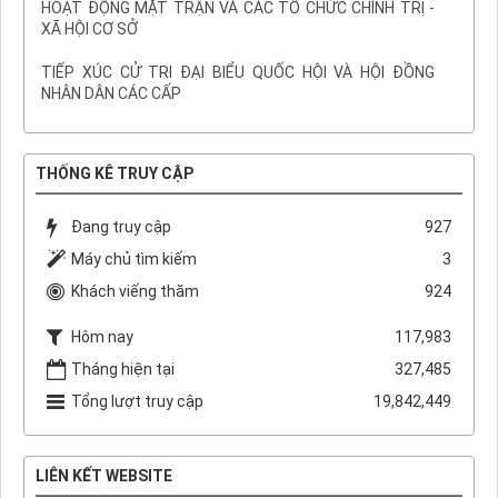
HOẠT ĐỘNG MẶT TRẬN VÀ CÁC TỔ CHỨC CHÍNH TRỊ -
XÃ HỘI CƠ SỞ
TIẾP XÚC CỬ TRI ĐẠI BIỂU QUỐC HỘI VÀ HỘI ĐỒNG
NHÂN DÂN CÁC CẤP
THỐNG KÊ TRUY CẬP
Đang truy cập
927
Máy chủ tìm kiếm
3
Khách viếng thăm
924
Hôm nay
117,983
Tháng hiện tại
327,485
Tổng lượt truy cập
19,842,449
LIÊN KẾT WEBSITE