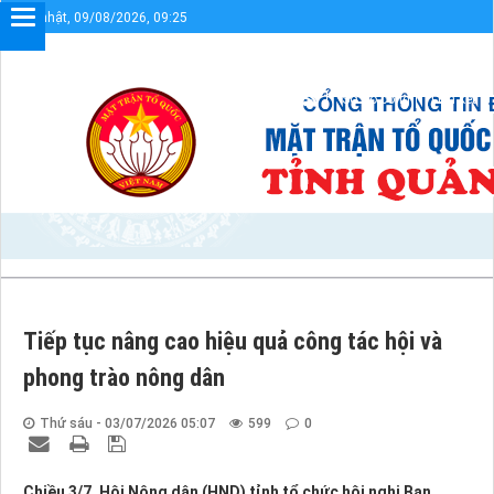
Chủ nhật, 09/08/2026, 09:25
Chào mừng bạn đến với Cổng thông tin điện tử UBMTTQVN tỉnh Quản
Sơ đồ cổng
Liên kết
Tiếp tục nâng cao hiệu quả công tác hội và
phong trào nông dân
Thứ sáu - 03/07/2026 05:07
599
0
Chiều 3/7, Hội Nông dân (HND) tỉnh tổ chức hội nghị Ban