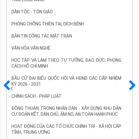
DÂN TỘC - TÔN GIÁO
PHÒNG CHỐNG THIÊN TAI, DỊCH BỆNH
BẢN TIN CÔNG TÁC MẶT TRẬN
VĂN HÓA VĂN NGHỆ
HỌC TẬP VÀ LÀM THEO TƯ TƯỞNG, ĐẠO ĐỨC, PHONG
CÁCH HỒ CHÍ MINH
BẦU CỬ ĐẠI BIỂU QUỐC HỘI VÀ HĐND CÁC CẤP NHIỆM
KỲ 2026 - 2031
Trước
Sau
CHÍNH SÁCH - PHÁP LUẬT
ĐỒNG THUẬN TRONG NHÂN DÂN - XÂY DỰNG KHU DÂN
CƯ ĐOÀN KẾT, DÂN CHỦ, ẤM NO, AN TOÀN HẠNH PHÚC
HOẠT ĐỘNG CỦA CÁC TỔ CHỨC CHÍNH TRỊ - XÃ HỘI CẤP
TỈNH, TRUNG ƯƠNG