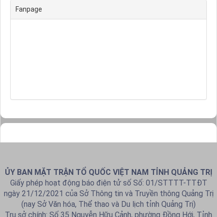
Fanpage
ỦY BAN MẶT TRẬN TỔ QUỐC VIỆT NAM TỈNH QUẢNG TRỊ
Giấy phép hoạt động báo điện tử số Số: 01/STTTT-TTĐT
ngày 21/12/2021 của Sở Thông tin và Truyền thông Quảng Trị
(nay Sở Văn hóa, Thể thao và Du lịch tỉnh Quảng Trị)
Trụ sở chính: Số 35 Nguyễn Hữu Cảnh, phường Đồng Hới, Tỉnh