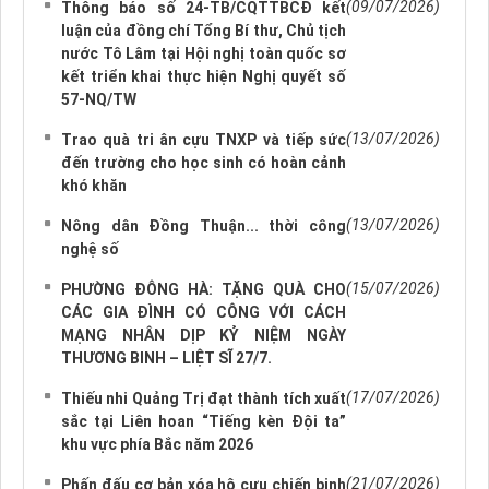
(09/07/2026)
Thông báo số 24-TB/CQTTBCĐ kết
luận của đồng chí Tổng Bí thư, Chủ tịch
nước Tô Lâm tại Hội nghị toàn quốc sơ
kết triển khai thực hiện Nghị quyết số
57-NQ/TW
(13/07/2026)
Trao quà tri ân cựu TNXP và tiếp sức
đến trường cho học sinh có hoàn cảnh
khó khăn
(13/07/2026)
Nông dân Đồng Thuận... thời công
nghệ số
(15/07/2026)
PHƯỜNG ĐÔNG HÀ: TẶNG QUÀ CHO
CÁC GIA ĐÌNH CÓ CÔNG VỚI CÁCH
MẠNG NHÂN DỊP KỶ NIỆM NGÀY
THƯƠNG BINH – LIỆT SĨ 27/7.
(17/07/2026)
Thiếu nhi Quảng Trị đạt thành tích xuất
sắc tại Liên hoan “Tiếng kèn Đội ta”
khu vực phía Bắc năm 2026
(21/07/2026)
Phấn đấu cơ bản xóa hộ cựu chiến binh