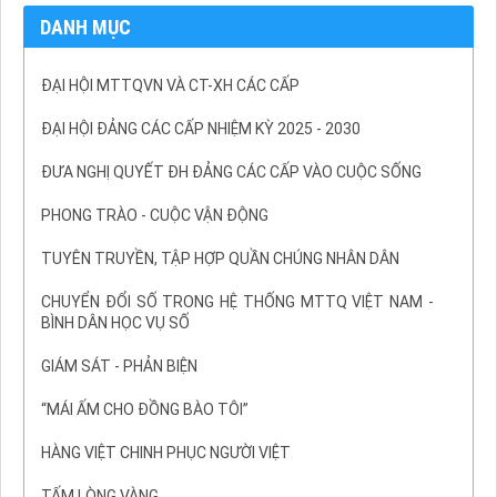
DANH MỤC
ĐẠI HỘI MTTQVN VÀ CT-XH CÁC CẤP
ĐẠI HỘI ĐẢNG CÁC CẤP NHIỆM KỲ 2025 - 2030
ĐƯA NGHỊ QUYẾT ĐH ĐẢNG CÁC CẤP VÀO CUỘC SỐNG
PHONG TRÀO - CUỘC VẬN ĐỘNG
TUYÊN TRUYỀN, TẬP HỢP QUẦN CHÚNG NHÂN DÂN
CHUYỂN ĐỔI SỐ TRONG HỆ THỐNG MTTQ VIỆT NAM -
BÌNH DÂN HỌC VỤ SỐ
GIÁM SÁT - PHẢN BIỆN
“MÁI ẤM CHO ĐỒNG BÀO TÔI”
HÀNG VIỆT CHINH PHỤC NGƯỜI VIỆT
TẤM LÒNG VÀNG