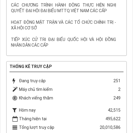
CÁC CHƯƠNG TRÌNH HÀNH ĐỘNG THỰC HIỆN NGHỊ
QUYẾT ĐẠI HỘI ĐẠI BIỂU MTTQ VIỆT NAM CÁC CẤP
HOẠT ĐỘNG MẶT TRẬN VÀ CÁC TỔ CHỨC CHÍNH TRỊ -
XÃ HỘI CƠ SỞ
TIẾP XÚC CỬ TRI ĐẠI BIỂU QUỐC HỘI VÀ HỘI ĐỒNG
NHÂN DÂN CÁC CẤP
THỐNG KÊ TRUY CẬP
Đang truy cập
251
Máy chủ tìm kiếm
2
Khách viếng thăm
249
Hôm nay
42,515
Tháng hiện tại
495,622
Tổng lượt truy cập
20,010,586