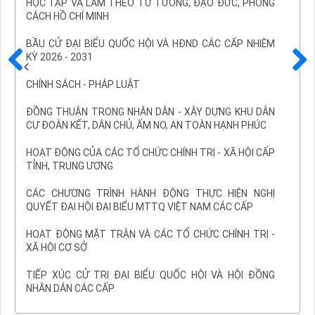
HỌC TẬP VÀ LÀM THEO TƯ TƯỞNG, ĐẠO ĐỨC, PHONG
CÁCH HỒ CHÍ MINH
BẦU CỬ ĐẠI BIỂU QUỐC HỘI VÀ HĐND CÁC CẤP NHIỆM
KỲ 2026 - 2031
Trước
Sau
CHÍNH SÁCH - PHÁP LUẬT
ĐỒNG THUẬN TRONG NHÂN DÂN - XÂY DỰNG KHU DÂN
CƯ ĐOÀN KẾT, DÂN CHỦ, ẤM NO, AN TOÀN HẠNH PHÚC
HOẠT ĐỘNG CỦA CÁC TỔ CHỨC CHÍNH TRỊ - XÃ HỘI CẤP
TỈNH, TRUNG ƯƠNG
CÁC CHƯƠNG TRÌNH HÀNH ĐỘNG THỰC HIỆN NGHỊ
QUYẾT ĐẠI HỘI ĐẠI BIỂU MTTQ VIỆT NAM CÁC CẤP
HOẠT ĐỘNG MẶT TRẬN VÀ CÁC TỔ CHỨC CHÍNH TRỊ -
XÃ HỘI CƠ SỞ
TIẾP XÚC CỬ TRI ĐẠI BIỂU QUỐC HỘI VÀ HỘI ĐỒNG
NHÂN DÂN CÁC CẤP