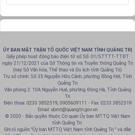
ỦY BAN MẶT TRẬN TỔ QUỐC VIỆT NAM TỈNH QUẢNG TRỊ
Giấy phép hoạt động báo điện tử số Số: 01/STTTT-TTĐT
ngày 21/12/2021 của Sở Thông tin và Truyền thông Quảng Trị
(nay Sở Văn hóa, Thể thao và Du lịch tỉnh Quảng Trị)
Trụ sở chính: Số 35 Nguyễn Hữu Cảnh, phường Đồng Hới, Tỉnh
Quảng Trị
Văn phòng 2: 10A Nguyễn Huệ, phường Đông Hà, Tỉnh Quảng
Trị
Điện thoại:
0233 3852519; 0905609111
- Fax: 0233 3852519
Email:
ubmt@quangtri.gov.vn
© 2020 - Bản quyền thuộc Cơ quan Ủy ban MTTQ Việt Nam
tỉnh Quảng Trị
Ghi rõ nguồn "Ủy ban MTTQ Việt Nam tỉnh Quảng Trị " và dẫn