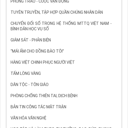
PHONG TRÀO - CUỘC VẬN ĐỘNG
TUYÊN TRUYỀN, TẬP HỢP QUẦN CHÚNG NHÂN DÂN
CHUYỂN ĐỔI SỐ TRONG HỆ THỐNG MTTQ VIỆT NAM -
BÌNH DÂN HỌC VỤ SỐ
GIÁM SÁT - PHẢN BIỆN
“MÁI ẤM CHO ĐỒNG BÀO TÔI”
HÀNG VIỆT CHINH PHỤC NGƯỜI VIỆT
TẤM LÒNG VÀNG
DÂN TỘC - TÔN GIÁO
PHÒNG CHỐNG THIÊN TAI, DỊCH BỆNH
BẢN TIN CÔNG TÁC MẶT TRẬN
VĂN HÓA VĂN NGHỆ