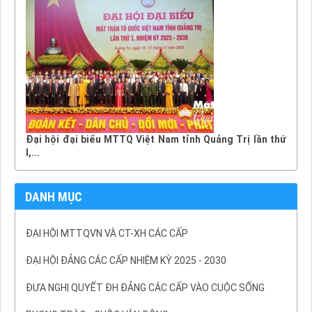
Đại hội đại biểu MTTQ Việt Nam tỉnh Quảng Trị lần thứ
I,...
DANH MỤC
ĐẠI HỘI MTTQVN VÀ CT-XH CÁC CẤP
ĐẠI HỘI ĐẢNG CÁC CẤP NHIỆM KỲ 2025 - 2030
ĐƯA NGHỊ QUYẾT ĐH ĐẢNG CÁC CẤP VÀO CUỘC SỐNG