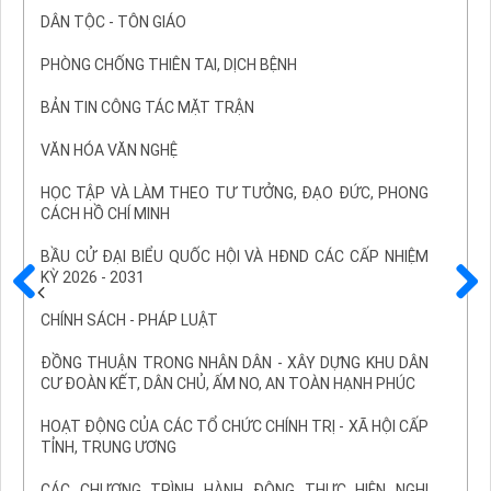
DÂN TỘC - TÔN GIÁO
PHÒNG CHỐNG THIÊN TAI, DỊCH BỆNH
BẢN TIN CÔNG TÁC MẶT TRẬN
VĂN HÓA VĂN NGHỆ
HỌC TẬP VÀ LÀM THEO TƯ TƯỞNG, ĐẠO ĐỨC, PHONG
CÁCH HỒ CHÍ MINH
BẦU CỬ ĐẠI BIỂU QUỐC HỘI VÀ HĐND CÁC CẤP NHIỆM
KỲ 2026 - 2031
Trước
Sau
CHÍNH SÁCH - PHÁP LUẬT
ĐỒNG THUẬN TRONG NHÂN DÂN - XÂY DỰNG KHU DÂN
CƯ ĐOÀN KẾT, DÂN CHỦ, ẤM NO, AN TOÀN HẠNH PHÚC
HOẠT ĐỘNG CỦA CÁC TỔ CHỨC CHÍNH TRỊ - XÃ HỘI CẤP
TỈNH, TRUNG ƯƠNG
CÁC CHƯƠNG TRÌNH HÀNH ĐỘNG THỰC HIỆN NGHỊ