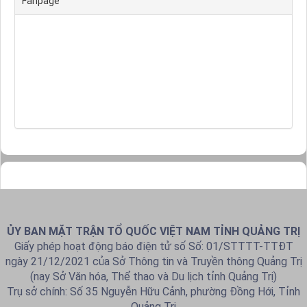
Fanpage
ỦY BAN MẶT TRẬN TỔ QUỐC VIỆT NAM TỈNH QUẢNG TRỊ
Giấy phép hoạt động báo điện tử số Số: 01/STTTT-TTĐT
ngày 21/12/2021 của Sở Thông tin và Truyền thông Quảng Trị
(nay Sở Văn hóa, Thể thao và Du lịch tỉnh Quảng Trị)
Trụ sở chính: Số 35 Nguyễn Hữu Cảnh, phường Đồng Hới, Tỉnh
Quảng Trị