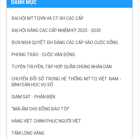
DANH MỤC
ĐẠI HỘI MTTQVN VÀ CT-XH CÁC CẤP
ĐẠI HỘI ĐẢNG CÁC CẤP NHIỆM KỲ 2025 - 2030
ĐƯA NGHỊ QUYẾT ĐH ĐẢNG CÁC CẤP VÀO CUỘC SỐNG
PHONG TRÀO - CUỘC VẬN ĐỘNG
TUYÊN TRUYỀN, TẬP HỢP QUẦN CHÚNG NHÂN DÂN
CHUYỂN ĐỔI SỐ TRONG HỆ THỐNG MTTQ VIỆT NAM -
BÌNH DÂN HỌC VỤ SỐ
GIÁM SÁT - PHẢN BIỆN
“MÁI ẤM CHO ĐỒNG BÀO TÔI”
HÀNG VIỆT CHINH PHỤC NGƯỜI VIỆT
TẤM LÒNG VÀNG