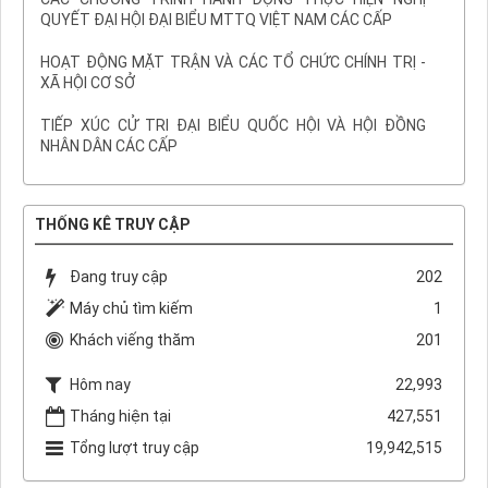
QUYẾT ĐẠI HỘI ĐẠI BIỂU MTTQ VIỆT NAM CÁC CẤP
HOẠT ĐỘNG MẶT TRẬN VÀ CÁC TỔ CHỨC CHÍNH TRỊ -
XÃ HỘI CƠ SỞ
TIẾP XÚC CỬ TRI ĐẠI BIỂU QUỐC HỘI VÀ HỘI ĐỒNG
NHÂN DÂN CÁC CẤP
THỐNG KÊ TRUY CẬP
Đang truy cập
202
Máy chủ tìm kiếm
1
Khách viếng thăm
201
Hôm nay
22,993
Tháng hiện tại
427,551
Tổng lượt truy cập
19,942,515