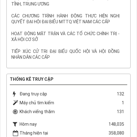
TỈNH, TRUNG ƯƠNG
CÁC CHƯƠNG TRÌNH HÀNH ĐỘNG THỰC HIỆN NGHỊ
QUYẾT ĐẠI HỘI ĐẠI BIỂU MTTQ VIỆT NAM CÁC CẤP
HOẠT ĐỘNG MẶT TRẬN VÀ CÁC TỔ CHỨC CHÍNH TRỊ -
XÃ HỘI CƠ SỞ
TIẾP XÚC CỬ TRI ĐẠI BIỂU QUỐC HỘI VÀ HỘI ĐỒNG
NHÂN DÂN CÁC CẤP
THỐNG KÊ TRUY CẬP
Đang truy cập
132
Máy chủ tìm kiếm
1
Khách viếng thăm
131
Hôm nay
148,035
Tháng hiện tại
358,080