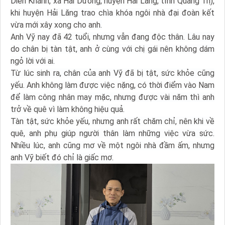
Diên Khánh, xã Hải Dương, huyện Hải Lăng, tỉnh Quảng Trị),
khi huyện Hải Lăng trao chìa khóa ngôi nhà đại đoàn kết
vừa mới xây xong cho anh.
Anh Vỹ nay đã 42 tuổi, nhưng vẫn đang độc thân. Lâu nay
do chân bị tàn tật, anh ở cùng với chị gái nên không dám
ngỏ lời với ai.
Từ lúc sinh ra, chân của anh Vỹ đã bị tật, sức khỏe cũng
yếu. Anh không làm được việc nặng, có thời điểm vào Nam
để làm công nhân may mặc, nhưng được vài năm thì anh
trở về quê vì làm không hiệu quả.
Tàn tật, sức khỏe yếu, nhưng anh rất chăm chỉ, nên khi về
quê, anh phụ giúp người thân làm những việc vừa sức.
Nhiều lúc, anh cũng mơ về một ngôi nhà đầm ấm, nhưng
anh Vỹ biết đó chỉ là giấc mơ.