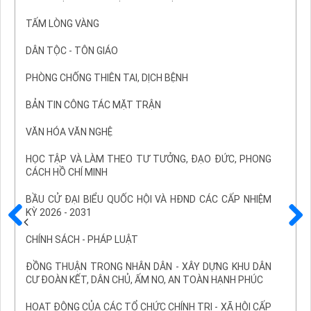
TẤM LÒNG VÀNG
DÂN TỘC - TÔN GIÁO
PHÒNG CHỐNG THIÊN TAI, DỊCH BỆNH
BẢN TIN CÔNG TÁC MẶT TRẬN
VĂN HÓA VĂN NGHỆ
HỌC TẬP VÀ LÀM THEO TƯ TƯỞNG, ĐẠO ĐỨC, PHONG
CÁCH HỒ CHÍ MINH
BẦU CỬ ĐẠI BIỂU QUỐC HỘI VÀ HĐND CÁC CẤP NHIỆM
KỲ 2026 - 2031
Trước
Sau
CHÍNH SÁCH - PHÁP LUẬT
ĐỒNG THUẬN TRONG NHÂN DÂN - XÂY DỰNG KHU DÂN
CƯ ĐOÀN KẾT, DÂN CHỦ, ẤM NO, AN TOÀN HẠNH PHÚC
HOẠT ĐỘNG CỦA CÁC TỔ CHỨC CHÍNH TRỊ - XÃ HỘI CẤP