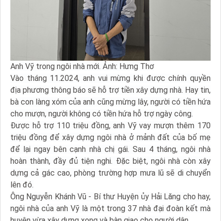
Anh Vỹ trong ngôi nhà mới. Ảnh: Hưng Thơ
Vào tháng 11.2024, anh vui mừng khi được chính quyền
địa phương thông báo sẽ hỗ trợ tiền xây dựng nhà. Hay tin,
bà con làng xóm của anh cũng mừng lây, người có tiền hứa
cho mượn, người không có tiền hứa hỗ trợ ngày công.
Được hỗ trợ 110 triệu đồng, anh Vỹ vay mượn thêm 170
triệu đồng để xây dựng ngôi nhà ở mảnh đất của bố mẹ
để lại ngay bên cạnh nhà chị gái. Sau 4 tháng, ngôi nhà
hoàn thành, đầy đủ tiện nghi. Đặc biệt, ngôi nhà còn xây
dựng cả gác cao, phòng trường hợp mưa lũ sẽ di chuyển
lên đó.
Ông Nguyễn Khánh Vũ - Bí thư Huyện ủy Hải Lăng cho hay,
ngôi nhà của anh Vỹ là một trong 37 nhà đại đoàn kết mà
huyện vừa xây dựng xong và bàn giao cho người dân.