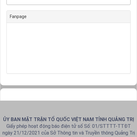
Fanpage
ỦY BAN MẶT TRẬN TỔ QUỐC VIỆT NAM TỈNH QUẢNG TRỊ
Giấy phép hoạt động báo điện tử số Số: 01/STTTT-TTĐT
ngày 21/12/2021 của Sở Thông tin và Truyền thông Quảng Trị