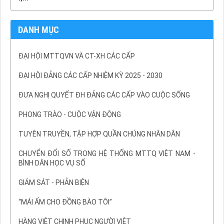
DANH MỤC
ĐẠI HỘI MTTQVN VÀ CT-XH CÁC CẤP
ĐẠI HỘI ĐẢNG CÁC CẤP NHIỆM KỲ 2025 - 2030
ĐƯA NGHỊ QUYẾT ĐH ĐẢNG CÁC CẤP VÀO CUỘC SỐNG
PHONG TRÀO - CUỘC VẬN ĐỘNG
TUYÊN TRUYỀN, TẬP HỢP QUẦN CHÚNG NHÂN DÂN
CHUYỂN ĐỔI SỐ TRONG HỆ THỐNG MTTQ VIỆT NAM -
BÌNH DÂN HỌC VỤ SỐ
GIÁM SÁT - PHẢN BIỆN
“MÁI ẤM CHO ĐỒNG BÀO TÔI”
HÀNG VIỆT CHINH PHỤC NGƯỜI VIỆT