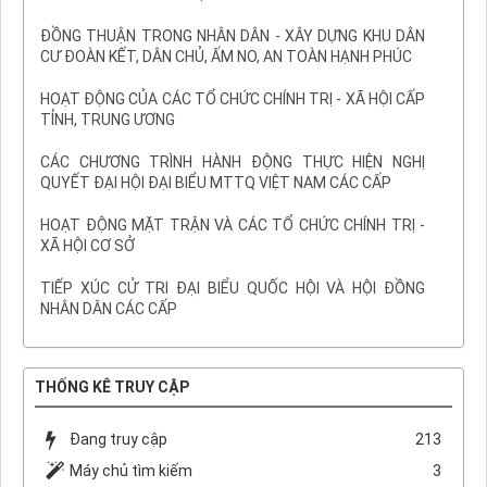
ĐỒNG THUẬN TRONG NHÂN DÂN - XÂY DỰNG KHU DÂN
CƯ ĐOÀN KẾT, DÂN CHỦ, ẤM NO, AN TOÀN HẠNH PHÚC
HOẠT ĐỘNG CỦA CÁC TỔ CHỨC CHÍNH TRỊ - XÃ HỘI CẤP
TỈNH, TRUNG ƯƠNG
CÁC CHƯƠNG TRÌNH HÀNH ĐỘNG THỰC HIỆN NGHỊ
QUYẾT ĐẠI HỘI ĐẠI BIỂU MTTQ VIỆT NAM CÁC CẤP
HOẠT ĐỘNG MẶT TRẬN VÀ CÁC TỔ CHỨC CHÍNH TRỊ -
XÃ HỘI CƠ SỞ
TIẾP XÚC CỬ TRI ĐẠI BIỂU QUỐC HỘI VÀ HỘI ĐỒNG
NHÂN DÂN CÁC CẤP
THỐNG KÊ TRUY CẬP
Đang truy cập
213
Máy chủ tìm kiếm
3