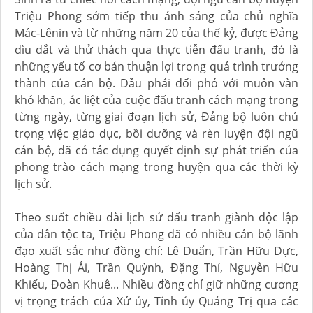
Triệu Phong sớm tiếp thu ánh sáng của chủ nghĩa
Mác-Lênin và từ những năm 20 của thế kỷ, được Đảng
dìu dắt và thử thách qua thực tiễn đấu tranh, đó là
những yếu tố cơ bản thuận lợi trong quá trình trưởng
thành của cán bộ. Dẫu phải đối phó với muôn vàn
khó khăn, ác liệt của cuộc đấu tranh cách mạng trong
từng ngày, từng giai đoạn lịch sử, Đảng bộ luôn chú
trọng việc giáo dục, bồi dưỡng và rèn luyện đội ngũ
cán bộ, đã có tác dụng quyết định sự phát triển của
phong trào cách mạng trong huyện qua các thời kỳ
lịch sử.
Theo suốt chiều dài lịch sử đấu tranh giành độc lập
của dân tộc ta, Triệu Phong đã có nhiều cán bộ lãnh
đạo xuất sắc như đồng chí: Lê Duẩn, Trần Hữu Dực,
Hoàng Thị Ái, Trần Quỳnh, Đặng Thí, Nguyễn Hữu
Khiếu, Đoàn Khuê... Nhiều đồng chí giữ những cương
vị trọng trách của Xứ ủy, Tỉnh ủy Quảng Trị qua các