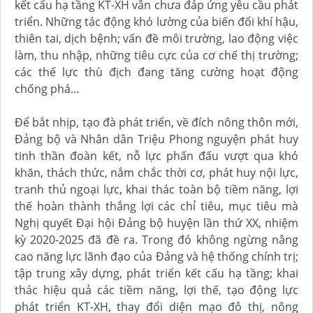
kết cấu hạ tầng KT-XH vẫn chưa đáp ứng yêu cầu phát
triển. Những tác động khó lường của biến đổi khí hậu,
thiên tai, dịch bệnh; vấn đề môi trường, lao động việc
làm, thu nhập, những tiêu cực của cơ chế thị trường;
các thế lực thù địch đang tăng cường hoạt động
chống phá…
Để bắt nhịp, tạo đà phát triển, về đích nông thôn mới,
Đảng bộ và Nhân dân Triệu Phong nguyện phát huy
tinh thần đoàn kết, nỗ lực phấn đấu vượt qua khó
khăn, thách thức, nắm chắc thời cơ, phát huy nội lực,
tranh thủ ngoại lực, khai thác toàn bộ tiềm năng, lợi
thế hoàn thành thắng lợi các chỉ tiêu, mục tiêu mà
Nghị quyết Đại hội Đảng bộ huyện lần thứ XX, nhiệm
kỳ 2020-2025 đã đề ra. Trong đó không ngừng nâng
cao năng lực lãnh đạo của Đảng và hệ thống chính trị;
tập trung xây dựng, phát triển kết cấu hạ tầng; khai
thác hiệu quả các tiềm năng, lợi thế, tạo động lực
phát triển KT-XH, thay đổi diện mạo đô thị, nông