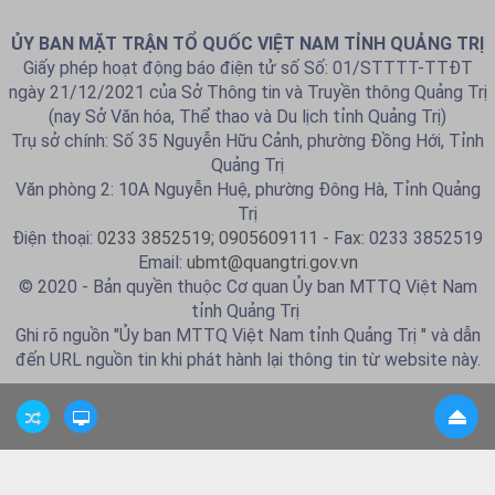
ỦY BAN MẶT TRẬN TỔ QUỐC VIỆT NAM TỈNH QUẢNG TRỊ
Giấy phép hoạt động báo điện tử số Số: 01/STTTT-TTĐT
ngày 21/12/2021 của Sở Thông tin và Truyền thông Quảng Trị
(nay Sở Văn hóa, Thể thao và Du lịch tỉnh Quảng Trị)
Trụ sở chính: Số 35 Nguyễn Hữu Cảnh, phường Đồng Hới, Tỉnh
Quảng Trị
Văn phòng 2: 10A Nguyễn Huệ, phường Đông Hà, Tỉnh Quảng
Trị
Điện thoại:
0233 3852519; 0905609111
- Fax: 0233 3852519
Email:
ubmt@quangtri.gov.vn
© 2020 - Bản quyền thuộc Cơ quan Ủy ban MTTQ Việt Nam
tỉnh Quảng Trị
Ghi rõ nguồn "Ủy ban MTTQ Việt Nam tỉnh Quảng Trị " và dẫn
đến URL nguồn tin khi phát hành lại thông tin từ website này.