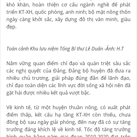
khó khăn, hoàn thiện cơ cấu ngành nghề để phát
triển KT-XH, quốc phòng, anh ninh; bộ mặt nông thôn
ngày càng khởi sắc, xây dựng đô thị văn minh, giàu
đẹp.
Toàn cảnh Khu lưu niệm Tổng Bí thư Lê Duẩn -Ảnh: H.T
Nắm vững quan điểm chỉ đạo và quán triệt sâu sắc
các nghị quyết của Đảng, Đảng bộ huyện đã đưa ra
nhiều chủ trương, giải pháp đúng đắn để lãnh đạo,
chỉ đạo toàn diện các lĩnh vực đời sống xã hội nên đã
gặt hái được nhiều kết quả vượt bậc.
Về kinh tế, từ một huyện thuần nông, có xuất phát
điểm thấp, kết cấu hạ tầng KT-XH còn thiếu, chưa
đồng bộ sau ngày giải phóng, đến nay đã có sự tăng
trưởng đáng khích lệ về kinh tế. Tốc độ tăng trưởng
bình quân hằng năm giai đoạn 2010-2020 đạt trên