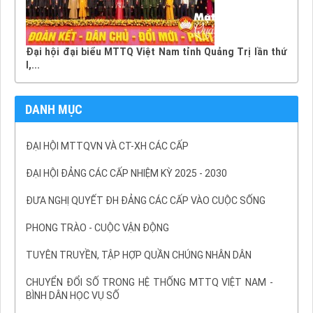
Đại hội đại biểu MTTQ Việt Nam tỉnh Quảng Trị lần thứ
I,...
DANH MỤC
ĐẠI HỘI MTTQVN VÀ CT-XH CÁC CẤP
ĐẠI HỘI ĐẢNG CÁC CẤP NHIỆM KỲ 2025 - 2030
ĐƯA NGHỊ QUYẾT ĐH ĐẢNG CÁC CẤP VÀO CUỘC SỐNG
PHONG TRÀO - CUỘC VẬN ĐỘNG
TUYÊN TRUYỀN, TẬP HỢP QUẦN CHÚNG NHÂN DÂN
CHUYỂN ĐỔI SỐ TRONG HỆ THỐNG MTTQ VIỆT NAM -
BÌNH DÂN HỌC VỤ SỐ