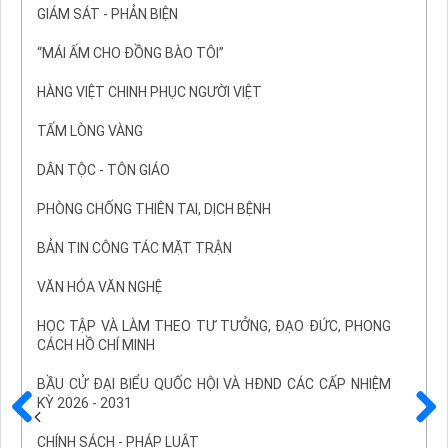
GIÁM SÁT - PHẢN BIỆN
“MÁI ẤM CHO ĐỒNG BÀO TÔI”
HÀNG VIỆT CHINH PHỤC NGƯỜI VIỆT
TẤM LÒNG VÀNG
DÂN TỘC - TÔN GIÁO
PHÒNG CHỐNG THIÊN TAI, DỊCH BỆNH
BẢN TIN CÔNG TÁC MẶT TRẬN
VĂN HÓA VĂN NGHỆ
HỌC TẬP VÀ LÀM THEO TƯ TƯỞNG, ĐẠO ĐỨC, PHONG
CÁCH HỒ CHÍ MINH
BẦU CỬ ĐẠI BIỂU QUỐC HỘI VÀ HĐND CÁC CẤP NHIỆM
KỲ 2026 - 2031
Trước
Sau
CHÍNH SÁCH - PHÁP LUẬT