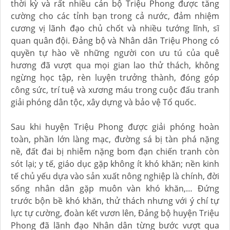
thời kỳ và rất nhiều cán bộ Triệu Phong được tăng
cường cho các tỉnh bạn trong cả nước, đảm nhiệm
cương vị lãnh đạo chủ chốt và nhiều tướng lĩnh, sĩ
quan quân đội. Đảng bộ và Nhân dân Triệu Phong có
quyền tự hào về những người con ưu tú của quê
hương đã vượt qua mọi gian lao thử thách, không
ngừng học tập, rèn luyện trưởng thành, đóng góp
công sức, trí tuệ và xương máu trong cuộc đấu tranh
giải phóng dân tộc, xây dựng và bảo vệ Tổ quốc.
Sau khi huyện Triệu Phong được giải phóng hoàn
toàn, phần lớn làng mạc, đường sá bị tàn phá nặng
nề, đất đai bị nhiễm nặng bom đạn chiến tranh còn
sót lại; y tế, giáo dục gặp không ít khó khăn; nền kinh
tế chủ yếu dựa vào sản xuất nông nghiệp là chính, đời
sống nhân dân gặp muôn vàn khó khăn,… Đứng
trước bộn bề khó khăn, thử thách nhưng với ý chí tự
lực tự cường, đoàn kết vươn lên, Đảng bộ huyện Triệu
Phong đã lãnh đạo Nhân dân từng bước vượt qua