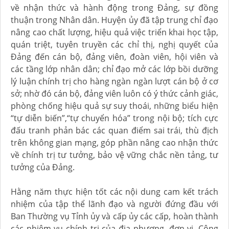
về nhận thức và hành động trong Đảng, sự đồng
thuận trong Nhân dân. Huyện ủy đã tập trung chỉ đạo
nâng cao chất lượng, hiệu quả việc triển khai học tập,
quán triệt, tuyên truyền các chỉ thị, nghị quyết của
Đảng đến cán bộ, đảng viên, đoàn viên, hội viên và
các tầng lớp nhân dân; chỉ đạo mở các lớp bồi dưỡng
lý luận chính trị cho hàng ngàn ngàn lượt cán bộ ở cơ
sở; nhờ đó cán bộ, đảng viên luôn có ý thức cảnh giác,
phòng chống hiệu quả sự suy thoái, những biểu hiện
“tự diễn biến”,“tự chuyển hóa” trong nội bộ; tích cực
đấu tranh phản bác các quan điểm sai trái, thù địch
trên không gian mạng, góp phần nâng cao nhận thức
về chính trị tư tưởng, bảo vệ vững chắc nền tảng, tư
tưởng của Đảng.
Hằng năm thực hiện tốt các nội dung cam kết trách
nhiệm của tập thể lãnh đạo và người đứng đầu với
Ban Thường vụ Tỉnh ủy và cấp ủy các cấp, hoàn thành
các nhiệm vụ chính trị của địa phương, đơn vị. Công