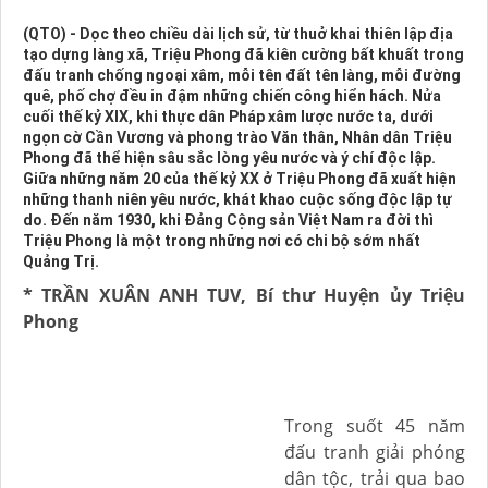
(QTO) - Dọc theo chiều dài lịch sử, từ thuở khai thiên lập địa
tạo dựng làng xã, Triệu Phong đã kiên cường bất khuất trong
đấu tranh chống ngoại xâm, mỗi tên đất tên làng, mỗi đường
quê, phố chợ đều in đậm những chiến công hiển hách. Nửa
cuối thế kỷ XIX, khi thực dân Pháp xâm lược nước ta, dưới
ngọn cờ Cần Vương và phong trào Văn thân, Nhân dân Triệu
Phong đã thể hiện sâu sắc lòng yêu nước và ý chí độc lập.
Giữa những năm 20 của thế kỷ XX ở Triệu Phong đã xuất hiện
những thanh niên yêu nước, khát khao cuộc sống độc lập tự
do. Đến năm 1930, khi Đảng Cộng sản Việt Nam ra đời thì
Triệu Phong là một trong những nơi có chi bộ sớm nhất
Quảng Trị.
* TRẦN XUÂN ANH TUV, Bí thư Huyện ủy Triệu
Phong
Trong suốt 45 năm
đấu tranh giải phóng
dân tộc, trải qua bao