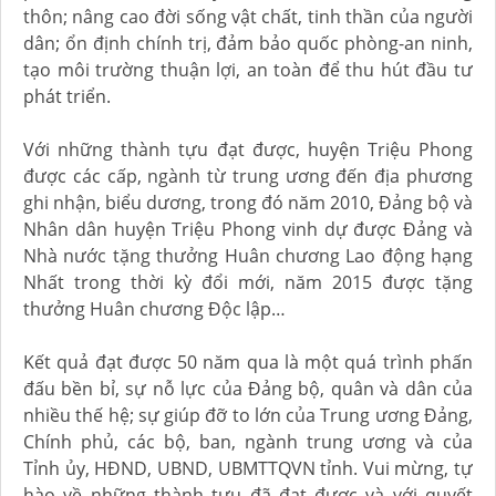
thôn; nâng cao đời sống vật chất, tinh thần của người
dân; ổn định chính trị, đảm bảo quốc phòng-an ninh,
tạo môi trường thuận lợi, an toàn để thu hút đầu tư
phát triển.
Với những thành tựu đạt được, huyện Triệu Phong
được các cấp, ngành từ trung ương đến địa phương
ghi nhận, biểu dương, trong đó năm 2010, Đảng bộ và
Nhân dân huyện Triệu Phong vinh dự được Đảng và
Nhà nước tặng thưởng Huân chương Lao động hạng
Nhất trong thời kỳ đổi mới, năm 2015 được tặng
thưởng Huân chương Độc lập…
Kết quả đạt được 50 năm qua là một quá trình phấn
đấu bền bỉ, sự nỗ lực của Đảng bộ, quân và dân của
nhiều thế hệ; sự giúp đỡ to lớn của Trung ương Đảng,
Chính phủ, các bộ, ban, ngành trung ương và của
Tỉnh ủy, HĐND, UBND, UBMTTQVN tỉnh. Vui mừng, tự
hào về những thành tựu đã đạt được và với quyết