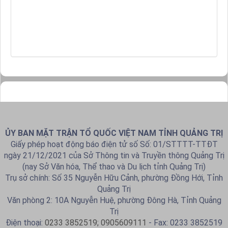
ỦY BAN MẶT TRẬN TỔ QUỐC VIỆT NAM TỈNH QUẢNG TRỊ
Giấy phép hoạt động báo điện tử số Số: 01/STTTT-TTĐT
ngày 21/12/2021 của Sở Thông tin và Truyền thông Quảng Trị
(nay Sở Văn hóa, Thể thao và Du lịch tỉnh Quảng Trị)
Trụ sở chính: Số 35 Nguyễn Hữu Cảnh, phường Đồng Hới, Tỉnh
Quảng Trị
Văn phòng 2: 10A Nguyễn Huệ, phường Đông Hà, Tỉnh Quảng
Trị
Điện thoại:
0233 3852519; 0905609111
- Fax: 0233 3852519