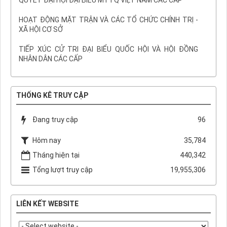
QUYẾT ĐẠI HỘI ĐẠI BIỂU MTTQ VIỆT NAM CÁC CẤP
HOẠT ĐỘNG MẶT TRẬN VÀ CÁC TỔ CHỨC CHÍNH TRỊ -
XÃ HỘI CƠ SỞ
TIẾP XÚC CỬ TRI ĐẠI BIỂU QUỐC HỘI VÀ HỘI ĐỒNG
NHÂN DÂN CÁC CẤP
THỐNG KÊ TRUY CẬP
Đang truy cập
96
Hôm nay
35,784
Tháng hiện tại
440,342
Tổng lượt truy cập
19,955,306
LIÊN KẾT WEBSITE