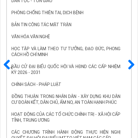
DÂN TỘC - TÔN GIÁO
PHÒNG CHỐNG THIÊN TAI, DỊCH BỆNH
BẢN TIN CÔNG TÁC MẶT TRẬN
VĂN HÓA VĂN NGHỆ
HỌC TẬP VÀ LÀM THEO TƯ TƯỞNG, ĐẠO ĐỨC, PHONG
CÁCH HỒ CHÍ MINH
BẦU CỬ ĐẠI BIỂU QUỐC HỘI VÀ HĐND CÁC CẤP NHIỆM
KỲ 2026 - 2031
Trước
Sau
CHÍNH SÁCH - PHÁP LUẬT
ĐỒNG THUẬN TRONG NHÂN DÂN - XÂY DỰNG KHU DÂN
CƯ ĐOÀN KẾT, DÂN CHỦ, ẤM NO, AN TOÀN HẠNH PHÚC
HOẠT ĐỘNG CỦA CÁC TỔ CHỨC CHÍNH TRỊ - XÃ HỘI CẤP
TỈNH, TRUNG ƯƠNG
CÁC CHƯƠNG TRÌNH HÀNH ĐỘNG THỰC HIỆN NGHỊ