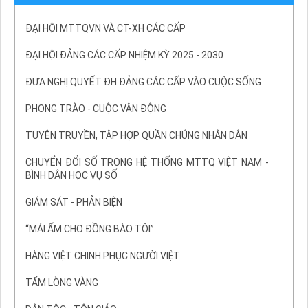
ĐẠI HỘI MTTQVN VÀ CT-XH CÁC CẤP
ĐẠI HỘI ĐẢNG CÁC CẤP NHIỆM KỲ 2025 - 2030
ĐƯA NGHỊ QUYẾT ĐH ĐẢNG CÁC CẤP VÀO CUỘC SỐNG
PHONG TRÀO - CUỘC VẬN ĐỘNG
TUYÊN TRUYỀN, TẬP HỢP QUẦN CHÚNG NHÂN DÂN
CHUYỂN ĐỔI SỐ TRONG HỆ THỐNG MTTQ VIỆT NAM -
BÌNH DÂN HỌC VỤ SỐ
GIÁM SÁT - PHẢN BIỆN
“MÁI ẤM CHO ĐỒNG BÀO TÔI”
HÀNG VIỆT CHINH PHỤC NGƯỜI VIỆT
TẤM LÒNG VÀNG