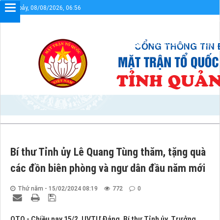
Thứ bảy, 08/08/2026, 06:56
Chào mừng bạn đến với Cổng thông tin điện tử UBMTTQVN tỉnh Q
Sơ đồ cổng
Liên kết
Bí thư Tỉnh ủy Lê Quang Tùng thăm, tặng quà
các đồn biên phòng và ngư dân đầu năm mới
Thứ năm - 15/02/2024 08:19
772
0
QTO - Chiều nay 15/2, UVTƯ Đảng, Bí thư Tỉnh ủy, Trưởng