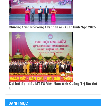
Chương trình Nối vòng tay nhân ái - Xuân Bính Ngọ 2026
Đại hội đại biểu MTTQ Việt Nam tỉnh Quảng Trị lần thứ
I,...
DANH MỤC