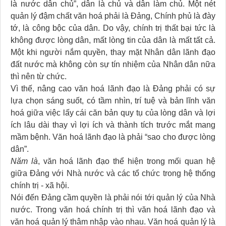
là nước dân chủ”, dân là chủ và dân làm chủ. Một nét
quản lý đậm chất văn hoá phải là Đảng, Chính phủ là đày
tớ, là công bộc của dân. Do vậy, chính trị thất bại tức là
không được lòng dân, mất lòng tin của dân là mất tất cả.
Một khi người nắm quyền, thay mặt Nhân dân lãnh đạo
đất nước mà không còn sự tín nhiệm của Nhân dân nữa
thì nên từ chức.
Vì thế, nâng cao văn hoá lãnh đạo là Đảng phải có sự
lựa chọn sáng suốt, có tầm nhìn, trí tuệ và bản lĩnh văn
hoá giữa việc lấy cái căn bản quy tụ của lòng dân và lợi
ích lâu dài thay vì lợi ích và thành tích trước mắt mang
mầm bệnh. Văn hoá lãnh đạo là phải “sao cho được lòng
dân”.
Năm là
, văn hoá lãnh đạo thể hiện trong mối quan hệ
giữa Đảng với Nhà nước và các tổ chức trong hệ thống
chính trị - xã hội.
Nói đến Đảng cầm quyền là phải nói tới quản lý của Nhà
nước. Trong văn hoá chính trị thì văn hoá lãnh đạo và
văn hoá quản lý thâm nhập vào nhau. Văn hoá quản lý là