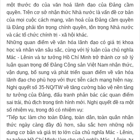
một thước đo của văn hoá lãnh đạo của Đảng cầm
quyền. Trên cơ sở nhận thức Nhà nước là vấn đề cơ bản
của mọi cuộc cách mạng, văn hoá của Đảng cầm quyền
là Đảng phải tôn trọng chính quyền, tôn trọng Nhà nước
và các tổ chức chính trị - xã hội khác.
Những quan điểm về văn hóa lãnh đạo có giá trị khoa
học và nhân văn sâu sắc, cùng với lý luận của chủ nghĩa
Mác - Lênin và tư tưởng Hồ Chí Minh trở thành cơ sở lý
luận quan trọng để Đảng Cộng sản Việt Nam nhận thức,
vận dụng, bổ sung và phát triển quan điểm về văn hóa
lãnh đạo cho phù hợp với thực tiễn cách mạng hiện nay.
Nghị quyết số 35-NQ/TW về tăng cường bảo vệ nền tảng
tư tưởng của Đảng, đấu tranh phản bác các quan điểm
sai trái, thù địch trong tình hình mới. Nghị quyết đề ra một
số nhiệm vụ, trong đó có nhiệm vụ:
“Tiếp tục làm cho toàn Đảng, toàn dân, toàn quân nhận
thức ngày càng đầy đủ hơn, sâu sắc hơn những nội
dung cơ bản và giá trị to lớn của chủ nghĩa Mác - Lênin,
tư tưởng Hồ Chí Minh; làm cho chủ nghĩa Mác - Lênin, tư