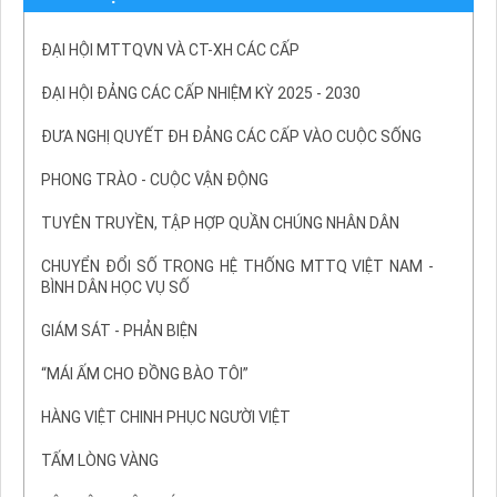
ĐẠI HỘI MTTQVN VÀ CT-XH CÁC CẤP
ĐẠI HỘI ĐẢNG CÁC CẤP NHIỆM KỲ 2025 - 2030
ĐƯA NGHỊ QUYẾT ĐH ĐẢNG CÁC CẤP VÀO CUỘC SỐNG
PHONG TRÀO - CUỘC VẬN ĐỘNG
TUYÊN TRUYỀN, TẬP HỢP QUẦN CHÚNG NHÂN DÂN
CHUYỂN ĐỔI SỐ TRONG HỆ THỐNG MTTQ VIỆT NAM -
BÌNH DÂN HỌC VỤ SỐ
GIÁM SÁT - PHẢN BIỆN
“MÁI ẤM CHO ĐỒNG BÀO TÔI”
HÀNG VIỆT CHINH PHỤC NGƯỜI VIỆT
TẤM LÒNG VÀNG