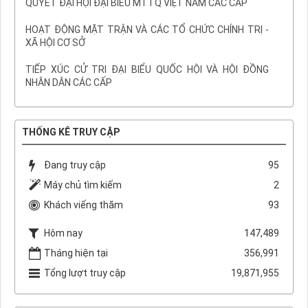
QUYẾT ĐẠI HỘI ĐẠI BIỂU MTTQ VIỆT NAM CÁC CẤP
HOẠT ĐỘNG MẶT TRẬN VÀ CÁC TỔ CHỨC CHÍNH TRỊ -
XÃ HỘI CƠ SỞ
TIẾP XÚC CỬ TRI ĐẠI BIỂU QUỐC HỘI VÀ HỘI ĐỒNG
NHÂN DÂN CÁC CẤP
THỐNG KÊ TRUY CẬP
Đang truy cập
95
Máy chủ tìm kiếm
2
Khách viếng thăm
93
Hôm nay
147,489
Tháng hiện tại
356,991
Tổng lượt truy cập
19,871,955