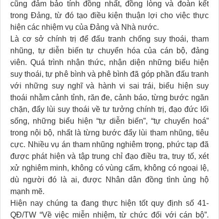
cũng đảm bảo tính đồng nhất, đồng lòng và đoàn kết
trong Đảng, từ đó tạo điều kiện thuận lợi cho việc thực
hiện các nhiệm vụ của Đảng và Nhà nước.
Là cơ sở chính trị để đấu tranh chống suy thoái, tham
nhũng, tự diễn biến tự chuyển hóa của cán bộ, đảng
viên. Quá trình nhận thức, nhận diện những biểu hiện
suy thoái, tự phê bình và phê bình đã góp phần đấu tranh
với những suy nghĩ và hành vi sai trái, biểu hiện suy
thoái nhằm cảnh tỉnh, răn đe, cảnh báo, từng bước ngăn
chặn, đẩy lùi suy thoái về tư tưởng chính trị, đạo đức lối
sống, những biểu hiện “tự diễn biến”, “tự chuyển hoá”
trong nội bộ, nhất là từng bước đẩy lùi tham nhũng, tiêu
cực. Nhiều vụ án tham nhũng nghiêm trọng, phức tạp đã
được phát hiện và tập trung chỉ đạo điều tra, truy tố, xét
xử nghiêm minh, không có vùng cấm, không có ngoại lệ,
dù người đó là ai, được Nhân dân đồng tình ủng hộ
mạnh mẽ.
Hiện nay chúng ta đang thực hiện tốt quy định số 41-
QĐ/TW “Về việc miễn nhiệm, từ chức đối với cán bộ”.