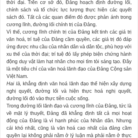
thời đại. Trên cơ sở đó, Đảng hoạch định đường lối,
chính sách và tổ chức lực lượng thực hiện các quyết
sách đó. Tất cả các quan điểm đó được phản ánh trong
cương lĩnh, đường lối chính trị của Đảng.
Vì thế, cương lĩnh chính trị của Đảng kết tinh các giá trị
văn hoá, trí tuệ của Đảng cầm quyền, các giá trị đó đáp
ứng được nhu cầu của nhân dân và dân tộc, phù hợp với
xu thế của thời đại; trí tuệ đó lấy phép biện chứng hành
động duy vật làm hạt nhân cho mọi tìm tòi sáng tạo. Đây
là một tiêu chí của văn hoá lãnh đạo của Đảng Cộng sản
Việt Nam.
Hai là,
khẳng định văn hoá lãnh đạo thể hiện xây dựng
nghị quyết, đường lối và hiện thực hoá nghị quyết,
đường lối đó vào thực tiễn cuộc sống.
Trong đường lối lãnh đạo và cương lĩnh của Đảng, tức là
về mặt lý thuyết, Đảng đã khẳng định tất cả mọi hoạt
động của Đảng là vì hạnh phúc của Nhân dân. Nhưng
cái khó nhất, cũng là văn hoá cao nhất của đảng cầm
quyền lại không phải nằm ở lý luận mà phải nằm ở thực