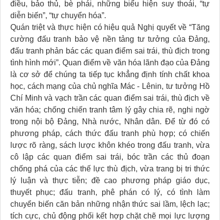
điều, bảo thủ, bè phái, những biểu hiện suy thoái, “tự
diễn biến”, “tự chuyển hóa”.
Quán triệt và thực hiện có hiệu quả Nghị quyết về “Tăng
cường đấu tranh bảo vệ nền tảng tư tưởng của Đảng,
đấu tranh phản bác các quan điểm sai trái, thù địch trong
tình hình mới”. Quan điểm về văn hóa lãnh đạo của Đảng
là cơ sở để chúng ta tiếp tục khẳng định tính chất khoa
học, cách mạng của chủ nghĩa Mác - Lênin, tư tưởng Hồ
Chí Minh và vạch trần các quan điểm sai trái, thù địch về
văn hóa; chống chiến tranh tâm lý gây chia rẽ, nghi ngờ
trong nội bộ Đảng, Nhà nước, Nhân dân. Để từ đó có
phương pháp, cách thức đấu tranh phù hợp; có chiến
lược rõ ràng, sách lược khôn khéo trong đấu tranh, vừa
cô lập các quan điểm sai trái, bóc trần các thủ đoạn
chống phá của các thế lực thù địch, vừa trang bị tri thức
lý luận và thực tiễn; đề cao phương pháp giáo dục,
thuyết phục; đấu tranh, phê phán có lý, có tình làm
chuyển biến căn bản những nhận thức sai lầm, lệch lạc;
tích cực, chủ động phối kết hợp chặt chẽ mọi lực lượng