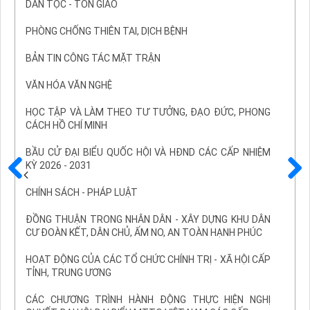
DÂN TỘC - TÔN GIÁO
PHÒNG CHỐNG THIÊN TAI, DỊCH BỆNH
BẢN TIN CÔNG TÁC MẶT TRẬN
VĂN HÓA VĂN NGHỆ
HỌC TẬP VÀ LÀM THEO TƯ TƯỞNG, ĐẠO ĐỨC, PHONG
CÁCH HỒ CHÍ MINH
BẦU CỬ ĐẠI BIỂU QUỐC HỘI VÀ HĐND CÁC CẤP NHIỆM
KỲ 2026 - 2031
Trước
Sau
CHÍNH SÁCH - PHÁP LUẬT
ĐỒNG THUẬN TRONG NHÂN DÂN - XÂY DỰNG KHU DÂN
CƯ ĐOÀN KẾT, DÂN CHỦ, ẤM NO, AN TOÀN HẠNH PHÚC
HOẠT ĐỘNG CỦA CÁC TỔ CHỨC CHÍNH TRỊ - XÃ HỘI CẤP
TỈNH, TRUNG ƯƠNG
CÁC CHƯƠNG TRÌNH HÀNH ĐỘNG THỰC HIỆN NGHỊ