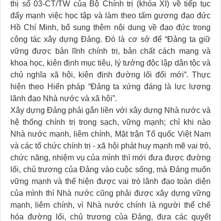
thị số 03-CT/TW của Bộ Chính trị (khóa XI) về tiếp tục
đẩy mạnh việc học tập và làm theo tấm gương đạo đức
Hồ Chí Minh, bổ sung thêm nội dung về đạo đức trong
công tác xây dựng Đảng. Đó là cơ sở để “Đảng ta giữ
vững được bản lĩnh chính trị, bản chất cách mạng và
khoa học, kiên định mục tiêu, lý tưởng độc lập dân tộc và
chủ nghĩa xã hội, kiên định đường lối đổi mới”. Thực
hiện theo Hiến pháp “Đảng ta xứng đáng là lực lượng
lãnh đạo Nhà nước và xã hội”.
Xây dựng Đảng phải gắn liền với xây dựng Nhà nước và
hệ thống chính trị trong sạch, vững mạnh; chỉ khi nào
Nhà nước mạnh, liêm chính, Mặt trận Tổ quốc Việt Nam
và các tổ chức chính trị - xã hội phát huy mạnh mẽ vai trò,
chức năng, nhiệm vụ của mình thì mới đưa được đường
lối, chủ trương của Đảng vào cuộc sống, mà Đảng muốn
vững mạnh và thể hiện được vai trò lãnh đạo toàn diện
của mình thì Nhà nước cũng phải được xây dựng vững
mạnh, liêm chính, vì Nhà nước chính là người thể chế
hóa đường lối, chủ trương của Đảng, đưa các quyết