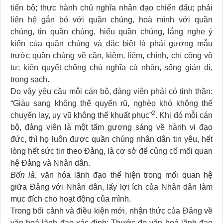
tiến bộ; thực hành chủ nghĩa nhân đạo chiến đấu; phải
liên hệ gắn bó với quần chúng, hoà mình với quần
chúng, tin quần chúng, hiểu quần chúng, lắng nghe ý
kiến của quần chúng và đặc biệt là phải gương mẫu
trước quần chúng về cần, kiệm, liêm, chính, chí công vô
tư; kiên quyết chống chủ nghĩa cá nhân, sống giản dị,
trong sạch.
Do vậy yêu cầu mỗi cán bộ, đảng viên phải có tinh thần:
“Giàu sang không thể quyến rũ, nghèo khó không thể
2
chuyển lay, uy vũ không thể khuất phục”
. Khi đó mỗi cán
bộ, đảng viên là một tấm gương sáng về hành vi đạo
đức, thì họ luôn được quần chúng nhân dân tin yêu, hết
lòng hết sức tin theo Đảng, là cơ sở để củng cố mối quan
hệ Đảng và Nhân dân.
Bốn là
, văn hóa lãnh đạo thể hiện trong mối quan hệ
giữa Đảng với Nhân dân, lấy lợi ích của Nhân dân làm
mục đích cho hoạt động của mình.
Trong bối cảnh và điều kiện mới, nhận thức của Đảng về
văn hoá lãnh đạo xác định: Thước đo văn hoá lãnh đạo