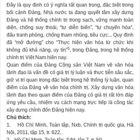
Đây là quy định có ý nghĩa rất quan trọng, đặc biệt trong
bối cảnh Đảng, Nhà nước ta đang quyết tâm xây dựng
Đảng và hệ thống chính trị trong sạch, vững mạnh toàn
diện, chống suy thoái, “tự diễn biến”, “tự chuyển hóa”,
đấu tranh phòng, chống tham nhũng, tiêu cực... Quy định
đã “mở đường” cho “Thực hiện văn hóa từ chức khi
5
không đủ khả năng, uy tín”
, trong Đảng, trong hệ thống
chính trị Việt Nam hiện nay.
Quan điểm của Đảng Cộng sản Việt Nam về văn hóa
lãnh đạo là vấn đề có giá trị lý luận và thực tiễn sâu sắc,
giữ vị trí quan trọng đặc biệt trong hệ thống lý luận, quan
điểm của Đảng về văn hóa chính trị. Xây dựng văn hóa
lãnh đạo theo quan điểm của Đảng có giá trị rất lớn đáp
ứng yêu cầu, nhiệm vụ cách mạng trực tiếp là công tác
xây dựng chỉnh đốn Đảng hiện nay.
Chú thích:
1. Hồ Chí Minh, Toàn tập, Nxb, Chính trị quốc gia, Hà
Nội, 2011, tập 15, tr. 622.
2. Hồ Chí Minh, Toàn tập, Sđd, tập 7, tr. 50.