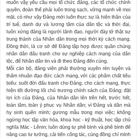
muốn vậy yêu cầu mọi tổ chức đảng, các tổ chức chính
quyền, đoàn thể phải luôn trong sạch, vững mạnh về mọi
mặt, có như vậy Đảng mới luôn thực sự là hiện thân của
trí tuệ, danh dự và lương tâm của dân tộc và thời đại,
luôn xứng đáng là người lãnh đạo, người đày tớ thật sự
trung thành của Nhân dân trong mọi thời kỳ cách mạng.
Đồng thời, là cơ sở để Đảng tập hợp được quần chúng
nhân dân đấu tranh cho sự nghiệp cách mạng của dân
tộc, để Nhân dân tin và đi theo Đảng đến cùng.
Mỗi cán bộ, đảng viên phải thường xuyên rèn luyện và
thấm nhuần đạo đức cách mạng, với các phẩm chất tiêu
biểu: suốt đời đấu tranh cho Đảng, cho cách mạng, thực
hiện tốt đường lối chủ trương chính sách của Đảng; đặt
lợi ích của Đảng, của Nhân dân lên trên hết, trước hết,
toàn tâm, toàn ý phục vụ Nhân dân; vì Đảng và dân mà
hy sinh quên mình; gương mẫu trong mọi việc; không
ngừng học tập văn hóa, khoa học - kỹ thuật, học tập chủ
nghĩa Mác - Lênin; luôn dùng tự phê bình và phê bình để
nâng cao tư tưởng, cải tiến công tác, cùng đồng chí mình