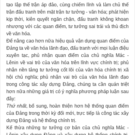
tạo lập thế trận áp đảo, cùng chiếm lĩnh và làm chủ thế
trận đấu tranh trên mặt trận tư tưởng - văn hóa; phát hiện
kịp thời, kiên quyết ngăn chặn, đấu tranh không khoan
nhượng với các quan điểm, tư tưởng sai trái và thù địch
về văn hóa.
Để nâng cao hơn nữa hiệu quả vận dụng quan điểm của
Đảng ta về văn hóa lãnh đạo, đấu tranh với mọi luận điệu
xuyên tạc, phủ nhận quan điểm của chủ nghĩa Mác -
Lênin về vai trò của văn hóa trên lĩnh vực chính trị; phủ
nhận nền tảng tư tưởng cốt lõi của văn hóa chính trị xã
hội chủ nghĩa; phủ nhận vai trò của văn hóa lãnh đạo
trong công tác xây dựng Đảng, chúng ta cần quán triệt
hơn nữa những giá trị có ý nghĩa phương pháp luận sau
đây:
Thứ nhất
, bổ sung, hoàn thiện hơn hệ thống quan điểm
của Đảng trong thời kỳ đổi mới, trực tiếp là công tác xây
dựng Đảng và hệ thống chính trị.
Kế thừa những tư tưởng cơ bản của chủ nghĩa Mác -
Lênin xây dựng Đảng và xây dựng hệ thống chính trị.