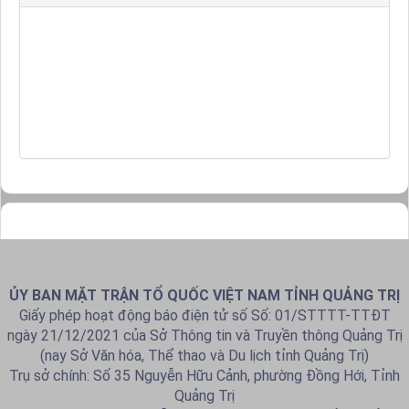
ỦY BAN MẶT TRẬN TỔ QUỐC VIỆT NAM TỈNH QUẢNG TRỊ
Giấy phép hoạt động báo điện tử số Số: 01/STTTT-TTĐT
ngày 21/12/2021 của Sở Thông tin và Truyền thông Quảng Trị
(nay Sở Văn hóa, Thể thao và Du lịch tỉnh Quảng Trị)
Trụ sở chính: Số 35 Nguyễn Hữu Cảnh, phường Đồng Hới, Tỉnh
Quảng Trị