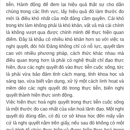
tiễn. Hành động để đem lại hiệu quả thật sự cho dân
chúng trong các lĩnh vực, lấy hiệu quả đó làm thước đo
mới là điều khó nhất của một đảng cầm quyền. Cái khó
trong khi làm không phải là khó khăn, vất vả mà cái chính
là không vượt qua được chính mình để thực hiện quan
điểm. Đây là khâu có nhiều khó khăn hơn so với việc ra
nghị quyết, đòi hỏi Đảng không chỉ có nỗ lực, quyết tâm
cao với nhiều phương pháp, cách thức khác nhau mà
điều quan trọng hơn là phải có nghệ thuật chỉ đạo thực
hiện, đưa các nghị quyết đó vào thực tiễn cuộc sống, tức
là phải vừa bảo đảm tính cách mạng, tính khoa học và
sáng tạo, vừa biết vận dụng, xử lý một cách linh hoạt và
mềm dẻo các nghị quyết đó trong thực tiễn, biến nghị
quyết thành hiện thực sinh động.
Việc hiện thực hoá nghị quyết trong thực tiễn cuộc sống
là một thước đo cao nhất của văn hoá lãnh đạo. Một nghị
quyết dù đúng đắn, có đủ cơ sở khoa học đến mấy vẫn
cứ là nghị quyết nằm trên giấy, nếu sau đó không có một
quá trình tổ chức thực hiện và được hiện thực hoá trong