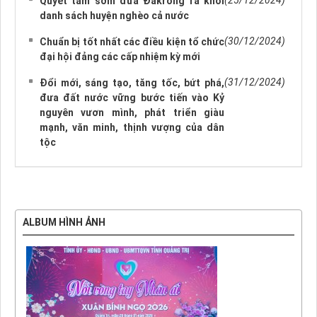
(25/12/2024)
Quyết tâm sớm đưa Đakrông ra khỏi
danh sách huyện nghèo cả nước
(30/12/2024)
Chuẩn bị tốt nhất các điều kiện tổ chức
đại hội đảng các cấp nhiệm kỳ mới
(31/12/2024)
Đổi mới, sáng tạo, tăng tốc, bứt phá,
đưa đất nước vững bước tiến vào Kỷ
nguyên vươn mình, phát triển giàu
mạnh, văn minh, thịnh vượng của dân
tộc
ALBUM HÌNH ẢNH