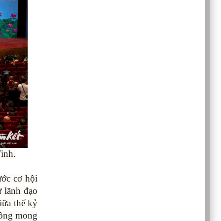
inh.
ước cơ hội
ự lãnh đạo
iữa thế kỷ
 công mong