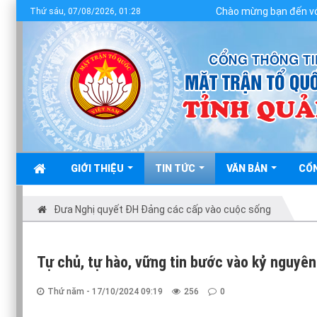
Chào mừng bạn đến với Cổng thông tin 
Thứ sáu, 07/08/2026, 01:28
GIỚI THIỆU
TIN TỨC
VĂN BẢN
CỔ
Đưa Nghị quyết ĐH Đảng các cấp vào cuộc sống
Tự chủ, tự hào, vững tin bước vào kỷ nguyê
Thứ năm - 17/10/2024 09:19
256
0