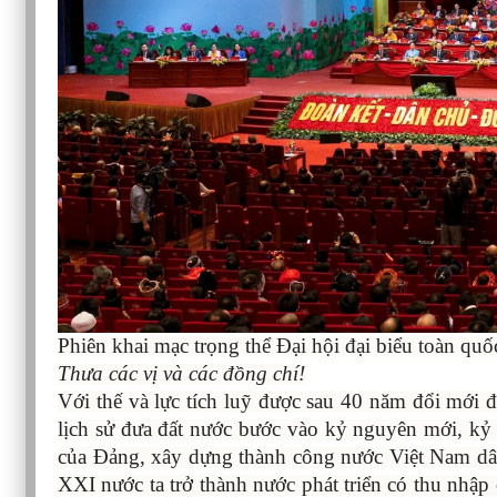
Phiên khai mạc trọng thể Đại hội đại biểu toàn 
Thưa các vị và các đồng chí!
Với thế và lực tích luỹ được sau 40 năm đổi mới đ
lịch sử đưa đất nước bước vào kỷ nguyên mới, kỷ
của Đảng, xây dựng thành công nước Việt Nam dân
XXI nước ta trở thành nước phát triển có thu nhập