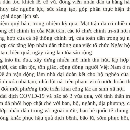
 dân tộc, khích lệ, cổ vũ, động viên nhân dân ta hăng há
 huy các nguồn lực, sức sáng tạo, góp phần thực hiện 
giai đoạn lịch sử.
iệm quý báu, trong nhiệm kỳ qua, Mặt trận đã có nhiều 
g cốt chính trị của Mặt trận, các tổ chức chính trị-xã hội
 hợp của cả hệ thống chính trị, của toàn dân trong sự 
ợp các tầng lớp nhân dân thông qua việc tổ chức Ngày hộ
tạo, hiệu quả, ngày càng lan tỏa sâu rộng.
g trào thi đua, xây dựng nhiều mô hình thu hút, tập hợ
 giới, các dân tộc, tôn giáo, cộng đồng người Việt Nam ở 
 Đề án vận động làm nhà đại đoàn kết cho hộ nghèo của
trình xóa nhà tạm, nhà dột nát trên phạm vi cả nước hoàn t
 đổi mới phương thức triển khai công tác an sinh xã hội.
a đại dịch COVID-19 và bão số 3 vừa qua, với tinh thần t
m đã phối hợp chặt chẽ với ban, bộ, ngành, địa phương, c
 lớp nhân dân trong và ngoài nước, bạn bè quốc tế chung
ng khắc phục hậu quả dịch bệnh, bão lũ, sớm phục hồi, 