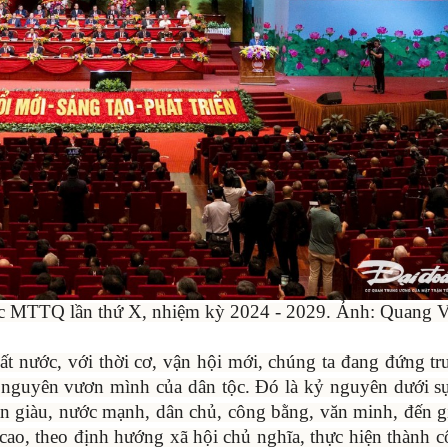
quốc MTTQ lần thứ X, nhiệm kỳ 2024 - 2029. Ảnh: Quang V
ất nước, với thời cơ, vận hội mới, chúng ta đang đứng tr
 nguyên vươn mình của dân tộc. Đó là kỷ nguyên dưới s
 giàu, nước mạnh, dân chủ, công bằng, văn minh, đến g
 cao, theo định hướng xã hội chủ nghĩa, thực hiện thành