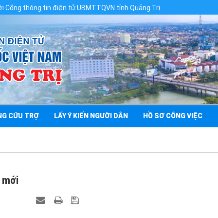
điện tử UBMTTQVN tỉnh Quảng Trị
NG CỨU TRỢ
LẤY Ý KIẾN NGƯỜI DÂN
HỒ SƠ CÔNG VIỆC
n mới