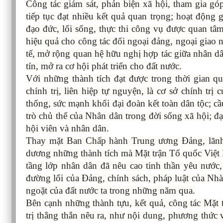
Công tác giám sát, phản biện xã hội, tham gia 
tiếp tục đạt nhiều kết quả quan trọng; hoạt động 
đạo đức, lối sống, thực thi công vụ được quan tâ
hiệu quả cho công tác đối ngoại đảng, ngoại giao 
tế, mở rộng quan hệ hữu nghị hợp tác giữa nhân dâ
tín, mở ra cơ hội phát triển cho đất nước.
Với những thành tích đạt được trong thời gian q
chính trị, liên hiệp tự nguyện, là cơ sở chính tr
thống, sức mạnh khối đại đoàn kết toàn dân tộc; c
trò chủ thể của Nhân dân trong đời sống xã hội; đ
hội viên và nhân dân.
Thay mặt Ban Chấp hành Trung ương Đảng, lãnh đ
dương những thành tích mà Mặt trận Tổ quốc Việt N
tầng lớp nhân dân đã nêu cao tinh thần yêu nước,
đường lối của Đảng, chính sách, pháp luật của Nh
ngoặt của đất nước ta trong những năm qua.
Bên cạnh những thành tựu, kết quả, công tác Mặt 
trị thẳng thắn nêu ra, như nội dung, phương thức