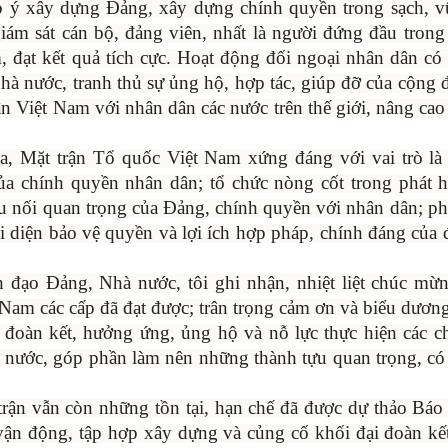
góp ý xây dựng Đảng, xây dựng chính quyền trong sạch,
giám sát cán bộ, đảng viên, nhất là người đứng đầu trong
m, đạt kết quả tích cực. Hoạt động đối ngoại nhân dân c
nhà nước, tranh thủ sự ủng hộ, hợp tác, giúp đỡ của cộng
n Việt Nam với nhân dân các nước trên thế giới, nâng cao 
ua, Mặt trận Tổ quốc Việt Nam xứng đáng với vai trò là
ị của chính quyền nhân dân; tổ chức nòng cốt trong phát 
ầu nối quan trọng của Đảng, chính quyền với nhân dân; ph
ại diện bảo vệ quyền và lợi ích hợp pháp, chính đáng của 
ạo Đảng, Nhà nước, tôi ghi nhận, nhiệt liệt chúc mừn
am các cấp đã đạt được; trân trọng cảm ơn và biểu dương 
 đoàn kết, hưởng ứng, ủng hộ và nỗ lực thực hiện các c
à nước, góp phần làm nên những thành tựu quan trọng, có
trận vẫn còn những tồn tại, hạn chế đã được dự thảo Báo
 vận động, tập hợp xây dựng và củng cố khối đại đoàn kế