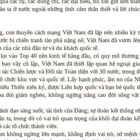
ua các cụ, các đồng chí, các đại biểu, tôi xin gửi đến toà
ào ta ở nước ngoài những tình cảm thân thiết và lời chú
, con thuyền cách mạng Việt Nam đã lập nên nhiều kỳ t
nước bị chiến tranh tàn phá nặng nề, Việt Nam đã vươn lên
 của các nhà đầu tư và du khách quốc tế.
 lọt vào Top 40 nền kinh tế hàng đầu, có quy mô thương
 bao vây cô lập, Việt Nam đã thiết lập quan hệ ngoại gi
tác Chiến lược và Đối tác Toàn diện với 30 nước, trong đó
0 tổ chức khu vực và quốc tế. Lấy hạnh phúc, ấm no của N
tiêu Thiên niên kỷ, được Liên hợp quốc và bạn bè quốc 
a đói giảm nghèo, không ngừng nâng cao đời sống vật c
lãnh đạo sáng suốt, tài tình của Đảng; sự đoàn kết thống n
n ta, trong đó có vai trò quan trọng của khối đại đoàn kế
 các tổ chức thành viên.
am không ngừng lớn mạnh, khẳng định vai trò, sứ mệnh 