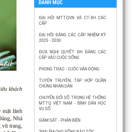
DANH MỤC
ĐẠI HỘI MTTQVN VÀ CT-XH CÁC
CẤP
ĐẠI HỘI ĐẢNG CÁC CẤP NHIỆM KỲ
2025 - 2030
ĐƯA NGHỊ QUYẾT ĐH ĐẢNG CÁC
CẤP VÀO CUỘC SỐNG
PHONG TRÀO - CUỘC VẬN ĐỘNG
TUYÊN TRUYỀN, TẬP HỢP QUẦN
CHÚNG NHÂN DÂN
iểu khách
CHUYỂN ĐỔI SỐ TRONG HỆ THỐNG
MTTQ VIỆT NAM - BÌNH DÂN HỌC
VỤ SỐ
y mặt lãnh
 Đảng, Nhà
GIÁM SÁT - PHẢN BIỆN
 vũ trang,
“MÁI ẤM CHO ĐỒNG BÀO TÔI”