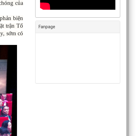
 chóng của
 phản biện
ặt trận Tổ
Fanpage
ày, sớm có