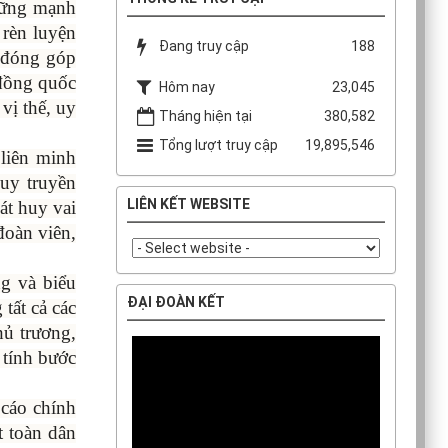
 vững mạnh
 rèn luyện
Đang truy cập
188
ó đóng góp
 đồng quốc
Hôm nay
23,045
vị thế, uy
Tháng hiện tại
380,582
Tổng lượt truy cập
19,895,546
 liên minh
huy truyền
LIÊN KẾT WEBSITE
át huy vai
đoàn viên,
g và biểu
ĐẠI ĐOÀN KẾT
tất cả các
hủ trương,
 tính bước
 cáo chính
t toàn dân