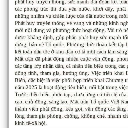
phát huy truyền thống, sức mạnh đại đoàn kết toàn
các phong trào thi đua yêu nước, khơi dậy, phát
những nhiệm vụ chiến lược của đất nước trong mỗi 
Phát huy truyền thống vẻ vang và những kinh ngh
mới nội dung và phương thức hoạt động. Vai trò nòn
được khẳng định, góp phần phát huy sức mạnh tổng
dựng, bảo vệ Tổ quốc. Phương thức đoàn kết, tập h
kết toàn dân tộc ở khu dân cư là một cách làm sáng 
Mặt trận đã phát động nhiều cuộc vận động, phon
các tầng lớp nhân dân, cá nhân tiêu biểu trong các
đồng tình, tham gia, hưởng ứng. Việc triển khai
Biên, đặc biệt là việc phối hợp triển khai Chương 
năm 2025 là hoạt động tiêu biểu, nổi bật trong việc
Trước diễn biến phức tạp, chưa từng có tiền lệ củ
cao, chủ động, sáng tạo, Mặt trận Tổ quốc Việt Na
thành viên phát động, kêu gọi, vận động các tầng
lòng tham gia phòng, chống, khống chế, nhanh chó
kinh tế-xã hội.