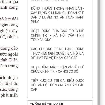
i tham gia
thành công
ĐỒNG THUẬN TRONG NHÂN DÂN -
XÂY DỰNG KHU DÂN CƯ ĐOÀN KẾT,
DÂN CHỦ, ẤM NO, AN TOÀN HẠNH
nỗ lực đổi
PHÚC
 ngày càng
nghiệp xây
HOẠT ĐỘNG CỦA CÁC TỔ CHỨC
CHÍNH TRỊ - XÃ HỘI CẤP TỈNH,
i đại đoàn
TRUNG ƯƠNG
p đông đảo
CÁC CHƯƠNG TRÌNH HÀNH ĐỘNG
THỰC HIỆN NGHỊ QUYẾT ĐẠI HỘI ĐẠI
nước ngoài
BIỂU MTTQ VIỆT NAM CÁC CẤP
 tỉnh Điện
hành trong
HOẠT ĐỘNG MẶT TRẬN VÀ CÁC TỔ
CHỨC CHÍNH TRỊ - XÃ HỘI CƠ SỞ
rách nhiệm
TIẾP XÚC CỬ TRI ĐẠI BIỂU QUỐC
ác tổ chức
HỘI VÀ HỘI ĐỒNG NHÂN DÂN CÁC
 sức, đồng
CẤP
phát triển
THỐNG KÊ TRUY CẬP