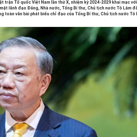
ặt trận Tổ quốc Việt Nam lần thứ X, nhiệm kỳ 2024-2029 khai mạc vớ
y mặt lãnh đạo Đảng, Nhà nước, Tổng Bí thư, Chủ tịch nước Tô Lâm đ
ng toàn văn bài phát biểu chỉ đạo của Tổng Bí thư, Chủ tịch nước Tô