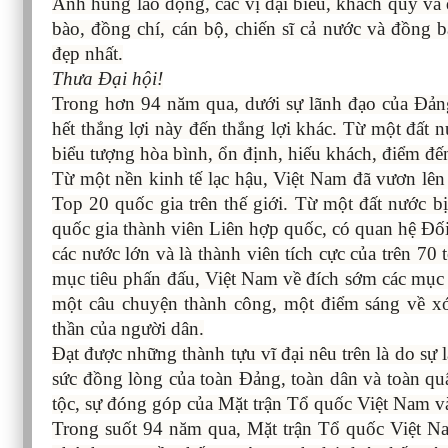
Anh hùng lao động, các vị đại biểu, khách quý và q
bào, đồng chí, cán bộ, chiến sĩ cả nước và đồng b
đẹp nhất.
Thưa Đại hội!
Trong hơn 94 năm qua, dưới sự lãnh đạo của Đảng
hết thắng lợi này đến thắng lợi khác. Từ một đất 
biểu tượng hòa bình, ổn định, hiếu khách, điểm đến
Từ một nền kinh tế lạc hậu, Việt Nam đã vươn lên
Top 20 quốc gia trên thế giới. Từ một đất nước bị
quốc gia thành viên Liên hợp quốc, có quan hệ Đối 
các nước lớn và là thành viên tích cực của trên 7
mục tiêu phấn đấu, Việt Nam về đích sớm các mục 
một câu chuyện thành công, một điểm sáng về xó
thần của người dân.
Đạt được những thành tựu vĩ đại nêu trên là do sự 
sức đồng lòng của toàn Đảng, toàn dân và toàn quâ
tộc, sự đóng góp của Mặt trận Tổ quốc Việt Nam và
Trong suốt 94 năm qua, Mặt trận Tổ quốc Việt N