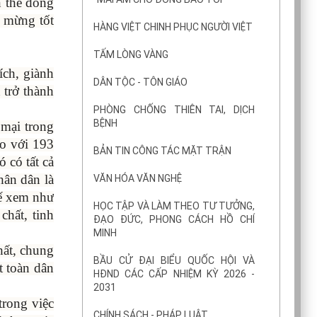
n thể đồng
c mừng tốt
HÀNG VIỆT CHINH PHỤC NGƯỜI VIỆT
TẤM LÒNG VÀNG
ích, giành
DÂN TỘC - TÔN GIÁO
 trở thành
PHÒNG CHỐNG THIÊN TAI, DỊCH
BỆNH
 mại trong
ao với 193
BẢN TIN CÔNG TÁC MẶT TRẬN
 có tất cả
hân dân là
VĂN HÓA VĂN NGHỆ
tế xem như
HỌC TẬP VÀ LÀM THEO TƯ TƯỞNG,
hất, tinh
ĐẠO ĐỨC, PHONG CÁCH HỒ CHÍ
MINH
hất, chung
BẦU CỬ ĐẠI BIỂU QUỐC HỘI VÀ
t toàn dân
HĐND CÁC CẤP NHIỆM KỲ 2026 -
2031
trong việc
CHÍNH SÁCH - PHÁP LUẬT