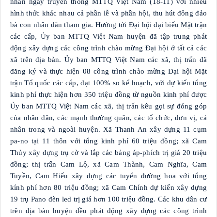
nhân ngày truyền thống MTTQ Việt Nam (18-11) với nhiều
hình thức khác nhau cả phần lễ và phần hội, thu hút đông đảo
bà con nhân dân tham gia. Hướng tới Đại hội đại biểu Mặt trận
các cấp, Ủy ban MTTQ Việt Nam huyện đã tập trung phát
động xây dựng các công trình chào mừng Đại hội ở tất cả các
xã trên địa bàn. Ủy ban MTTQ Việt Nam các xã, thị trấn đã
đăng ký và thực hiện 08 công trình chào mừng Đại hội Mặt
trận Tổ quốc các cấp, đạt 100% so kế hoạch, với dự kiến tổng
kinh phí thực hiện hơn 350 triệu đồng từ nguồn kinh phí được
Ủy ban MTTQ Việt Nam các xã, thị trấn kêu gọi sự đóng góp
của nhân dân, các mạnh thường quân, các tổ chức, đơn vị, cá
nhân trong và ngoài huyện. Xã Thanh An xây dựng 11 cụm
pa-no tại 11 thôn với tổng kinh phí 60 triệu đồng; xã Cam
Thủy xây dựng trụ cờ và lắp các bảng áp-phích trị giá 20 triệu
đồng; thị trấn Cam Lộ, xã Cam Thành, Cam Nghĩa, Cam
Tuyền, Cam Hiếu xây dựng các tuyến đường hoa với tổng
kính phí hơn 80 triệu đồng; xã Cam Chính dự kiến xây dựng
19 trụ Pano đèn led trị giá hơn 100 triệu đồng. Các khu dân cư
trên địa bàn huyện đều phát động xây dựng các công trình