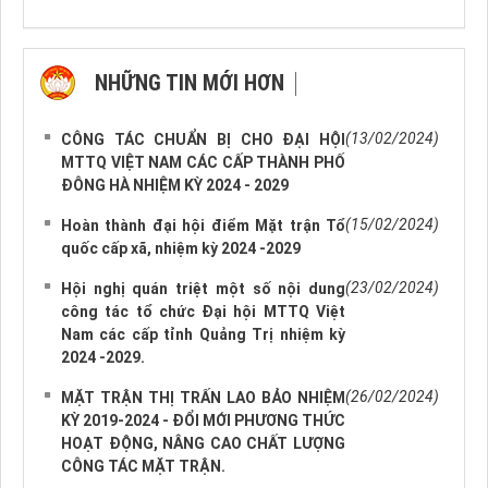
NHỮNG TIN MỚI HƠN
NHỮNG TIN CŨ HƠN
(13/02/2024)
CÔNG TÁC CHUẨN BỊ CHO ĐẠI HỘI
MTTQ VIỆT NAM CÁC CẤP THÀNH PHỐ
ĐÔNG HÀ NHIỆM KỲ 2024 - 2029
(15/02/2024)
Hoàn thành đại hội điểm Mặt trận Tổ
quốc cấp xã, nhiệm kỳ 2024 -2029
(23/02/2024)
Hội nghị quán triệt một số nội dung
công tác tổ chức Đại hội MTTQ Việt
Nam các cấp tỉnh Quảng Trị nhiệm kỳ
2024 -2029.
(26/02/2024)
MẶT TRẬN THỊ TRẤN LAO BẢO NHIỆM
KỲ 2019-2024 - ĐỔI MỚI PHƯƠNG THỨC
HOẠT ĐỘNG, NÂNG CAO CHẤT LƯỢNG
CÔNG TÁC MẶT TRẬN.