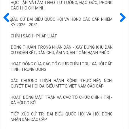
HỌC TẬP VÀ LÀM THEO TƯ TƯỞNG, ĐẠO ĐỨC, PHONG
CÁCH HỒ CHÍ MINH
BẦU CỬ ĐẠI BIỂU QUỐC HỘI VÀ HĐND CÁC CẤP NHIỆM
KỲ 2026 - 2031
Trước
Sau
CHÍNH SÁCH - PHÁP LUẬT
ĐỒNG THUẬN TRONG NHÂN DÂN - XÂY DỰNG KHU DÂN
CƯ ĐOÀN KẾT, DÂN CHỦ, ẤM NO, AN TOÀN HẠNH PHÚC
HOẠT ĐỘNG CỦA CÁC TỔ CHỨC CHÍNH TRỊ - XÃ HỘI CẤP
TỈNH, TRUNG ƯƠNG
CÁC CHƯƠNG TRÌNH HÀNH ĐỘNG THỰC HIỆN NGHỊ
QUYẾT ĐẠI HỘI ĐẠI BIỂU MTTQ VIỆT NAM CÁC CẤP
HOẠT ĐỘNG MẶT TRẬN VÀ CÁC TỔ CHỨC CHÍNH TRỊ -
XÃ HỘI CƠ SỞ
TIẾP XÚC CỬ TRI ĐẠI BIỂU QUỐC HỘI VÀ HỘI ĐỒNG
NHÂN DÂN CÁC CẤP