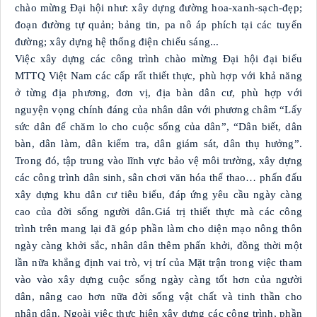
chào mừng Đại hội như: xây dựng đường hoa-xanh-sạch-đẹp;
đoạn đường tự quản; bảng tin, pa nô áp phích tại các tuyến
đường; xây dựng hệ thống điện chiếu sáng...
Việc xây dựng các công trình chào mừng Đại hội đại biểu
MTTQ Việt Nam các cấp rất thiết thực, phù hợp với khả năng
ở từng địa phương, đơn vị, địa bàn dân cư, phù hợp với
nguyện vọng chính đáng của nhân dân với phương châm “Lấy
sức dân để chăm lo cho cuộc sống của dân”, “Dân biết, dân
bàn, dân làm, dân kiểm tra, dân giám sát, dân thụ hưởng”.
Trong đó, tập trung vào lĩnh vực bảo vệ môi trường, xây dựng
các công trình dân sinh, sân chơi văn hóa thể thao… phấn đấu
xây dựng khu dân cư tiêu biểu, đáp ứng yêu cầu ngày càng
cao của đời sống người dân.Giá trị thiết thực mà các công
trình trên mang lại đã góp phần làm cho diện mạo nông thôn
ngày càng khởi sắc, nhân dân thêm phấn khởi, đồng thời một
lần nữa khẳng định vai trò, vị trí của Mặt trận trong việc tham
vào vào xây dựng cuộc sống ngày càng tốt hơn của người
dân, nâng cao hơn nữa đời sống vật chất và tinh thần cho
nhân dân. Ngoài việc thực hiện xây dựng các công trình, phần