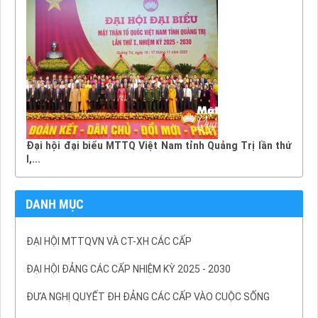
Đại hội đại biểu MTTQ Việt Nam tỉnh Quảng Trị lần thứ
I,...
DANH MỤC
ĐẠI HỘI MTTQVN VÀ CT-XH CÁC CẤP
ĐẠI HỘI ĐẢNG CÁC CẤP NHIỆM KỲ 2025 - 2030
ĐƯA NGHỊ QUYẾT ĐH ĐẢNG CÁC CẤP VÀO CUỘC SỐNG