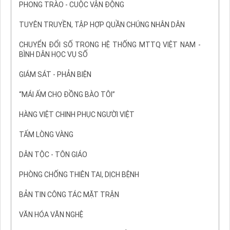
PHONG TRÀO - CUỘC VẬN ĐỘNG
TUYÊN TRUYỀN, TẬP HỢP QUẦN CHÚNG NHÂN DÂN
CHUYỂN ĐỔI SỐ TRONG HỆ THỐNG MTTQ VIỆT NAM -
BÌNH DÂN HỌC VỤ SỐ
GIÁM SÁT - PHẢN BIỆN
“MÁI ẤM CHO ĐỒNG BÀO TÔI”
HÀNG VIỆT CHINH PHỤC NGƯỜI VIỆT
TẤM LÒNG VÀNG
DÂN TỘC - TÔN GIÁO
PHÒNG CHỐNG THIÊN TAI, DỊCH BỆNH
BẢN TIN CÔNG TÁC MẶT TRẬN
VĂN HÓA VĂN NGHỆ