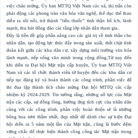
việc chào mừng, Ủy ban MTTQ Việt Nam các xã, thị trấn còn
phát động các phong trào văn hóa văn nghệ, thể dục thể thao
diễn ra sôi nổi, trở thành “liều thuốc” tinh thần bổ ích, lành
mạnh, thu hút đông đảo các tầng lớp nhân dân tham gia.
Đây là tiền đề góp phần nâng cao các giá trị về tinh thần cho
nhân dân, tạo động lực thúc đẩy trong sản xuất, thắt chặt tình
đoàn kết giữa các khu dân cư, xây dựng môi trường văn hóa
lành mạnh, nếp sống văn minh trong cộng đồng.Từ nay đến
khi diễn ra Đại hội Mặt trận cấp huyện, Ủy ban MTTQ Việt
Nam và các tổ chức thành viên từ huyện đến các khu dân cư
tiếp tục đăng ký và hoàn thành các công trình, phần việc để
thi đua lập thành tích chào mừng Đại hội MTTQ các cấp
nhiệm kỳ 2024-2029. Tin tưởng rằng, những nỗ lực của Mặt
trận các cấp, sự đồng lòng, hưởng ứng tích cực của nhân dân
cùng với các công trình, phần việc hoàn thiện sẽ là những
bông hoa tươi thắm nhất, đẹp nhất để dành cho sự kiện Đại
hội diễn ra 5 năm một lần của Mặt trận, cũng là bước đệm
vững chắc để thực hiện thành công công tác Mặt trận trong