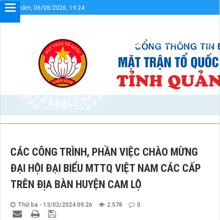
Thứ năm, 06/08/2026, 19:24
Sơ đồ cổng
Liên kết
CÁC CÔNG TRÌNH, PHẦN VIỆC CHÀO MỪNG
ĐẠI HỘI ĐẠI BIỂU MTTQ VIỆT NAM CÁC CẤP
TRÊN ĐỊA BÀN HUYỆN CAM LỘ
Thứ ba - 13/02/2024 09:26
2.578
0