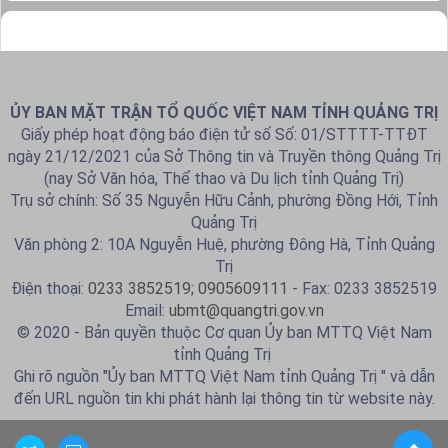
ỦY BAN MẶT TRẬN TỔ QUỐC VIỆT NAM TỈNH QUẢNG TRỊ
Giấy phép hoạt động báo điện tử số Số: 01/STTTT-TTĐT
ngày 21/12/2021 của Sở Thông tin và Truyền thông Quảng Trị
(nay Sở Văn hóa, Thể thao và Du lịch tỉnh Quảng Trị)
Trụ sở chính: Số 35 Nguyễn Hữu Cảnh, phường Đồng Hới, Tỉnh
Quảng Trị
Văn phòng 2: 10A Nguyễn Huệ, phường Đông Hà, Tỉnh Quảng
Trị
Điện thoại:
0233 3852519; 0905609111
- Fax: 0233 3852519
Email:
ubmt@quangtri.gov.vn
© 2020 - Bản quyền thuộc Cơ quan Ủy ban MTTQ Việt Nam
tỉnh Quảng Trị
Ghi rõ nguồn "Ủy ban MTTQ Việt Nam tỉnh Quảng Trị " và dẫn
đến URL nguồn tin khi phát hành lại thông tin từ website này.