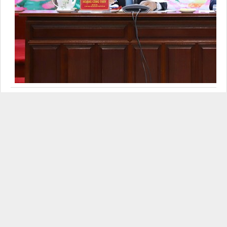
Chủ trì cuộc làm việc
Cùng với đó, thực hiện Nghị quyết số 18-NQ/TW của Ban Chấp
hành Trung ương khóa XII và chỉ đạo của Ban Thường vụ Tỉnh
ủy, Ủy ban MTTQ Việt Nam các cấp trong tỉnh đã tích cực triển
khai sắp xếp, tinh gọn tổ chức bộ máy gắn với lộ trình sáp nhập
đơn vị hành chính; đồng thời tập trung các giải pháp nhanh
chóng ổn định chuyên môn, bảo đảm bộ máy sau sáp nhập vận
hành thông suốt. Đồng thời, Uỷ ban MTTQ Việt Nam các cấp đã
tham mưu thành lập các tổ chức đảng để lãnh đạo, chỉ đạo cán
bộ, đảng viên trong cơ quan, đơn vị.