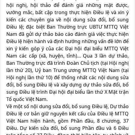
hội nghị, hội thảo để đánh giá những mặt được,
vướng mắc, bất cập trong thực hiện Điều lệ và xin ý
kiến các chuyên gia về nội dung sửa đổi, bổ sung
Điều lệ; đặc biệt Ban Thường trực UBTƯ MTTQ Việt
Nam đã gửi dự thảo báo cáo đánh giá việc thực hiện
Điều lệ hiện hành và định hướng những vấn đề lớn để
xin ý kiến góp ý của các Đại hội đại biểu MTTQ Việt
Nam các cấp (xã, huyện, tỉnh)… Qua 3 lần dự thảo,
Ban Thường trực đã trình Đoàn Chủ tịch (tại Hội nghị
lần thứ 20), Uỷ ban Trung ương MTTQ Việt Nam (tại
Hội nghị lần thứ 10) để thống nhất các nội dung sửa
đổi, bổ sung Điều lệ và xây dựng dự thảo sửa đổi, bổ
sung Điều lệ trình Đại hội đại biểu lần thứ X Mặt trận
Tổ quốc Việt Nam.
Về một số nội dung sửa đổi, bổ sung Điều lệ, Dự thảo
Điều lệ cơ bản giữ nguyên kết cấu của Điều lệ MTTQ
Việt Nam hiện hành, gồm Phần đầu, 8 chương, 37
Điều. Dự kiến sửa đổi, bổ sung Phần đầu và 6 Điều