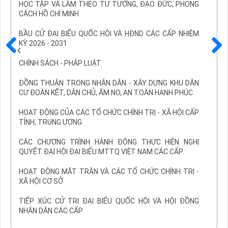
HỌC TẬP VÀ LÀM THEO TƯ TƯỞNG, ĐẠO ĐỨC, PHONG
CÁCH HỒ CHÍ MINH
BẦU CỬ ĐẠI BIỂU QUỐC HỘI VÀ HĐND CÁC CẤP NHIỆM
KỲ 2026 - 2031
Trước
Sau
CHÍNH SÁCH - PHÁP LUẬT
ĐỒNG THUẬN TRONG NHÂN DÂN - XÂY DỰNG KHU DÂN
CƯ ĐOÀN KẾT, DÂN CHỦ, ẤM NO, AN TOÀN HẠNH PHÚC
HOẠT ĐỘNG CỦA CÁC TỔ CHỨC CHÍNH TRỊ - XÃ HỘI CẤP
TỈNH, TRUNG ƯƠNG
CÁC CHƯƠNG TRÌNH HÀNH ĐỘNG THỰC HIỆN NGHỊ
QUYẾT ĐẠI HỘI ĐẠI BIỂU MTTQ VIỆT NAM CÁC CẤP
HOẠT ĐỘNG MẶT TRẬN VÀ CÁC TỔ CHỨC CHÍNH TRỊ -
XÃ HỘI CƠ SỞ
TIẾP XÚC CỬ TRI ĐẠI BIỂU QUỐC HỘI VÀ HỘI ĐỒNG
NHÂN DÂN CÁC CẤP