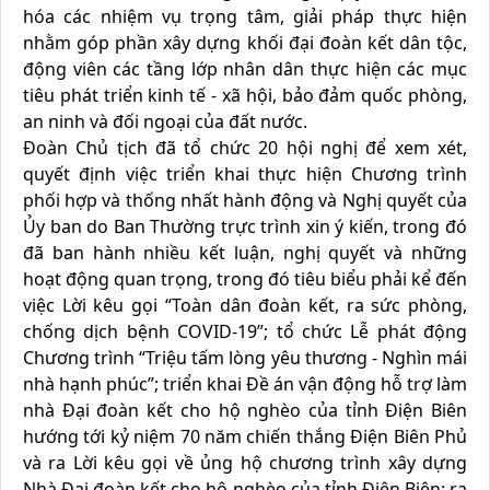
hóa các nhiệm vụ trọng tâm, giải pháp thực hiện
nhằm góp phần xây dựng khối đại đoàn kết dân tộc,
động viên các tầng lớp nhân dân thực hiện các mục
tiêu phát triển kinh tế - xã hội, bảo đảm quốc phòng,
an ninh và đối ngoại của đất nước.
Đoàn Chủ tịch đã tổ chức 20 hội nghị để xem xét,
quyết định việc triển khai thực hiện Chương trình
phối hợp và thống nhất hành động và Nghị quyết của
Ủy ban do Ban Thường trực trình xin ý kiến, trong đó
đã ban hành nhiều kết luận, nghị quyết và những
hoạt động quan trọng, trong đó tiêu biểu phải kể đến
việc Lời kêu gọi “Toàn dân đoàn kết, ra sức phòng,
chống dịch bệnh COVID-19”; tổ chức Lễ phát động
Chương trình “Triệu tấm lòng yêu thương - Nghìn mái
nhà hạnh phúc”; triển khai Đề án vận động hỗ trợ làm
nhà Đại đoàn kết cho hộ nghèo của tỉnh Điện Biên
hướng tới kỷ niệm 70 năm chiến thắng Điện Biên Phủ
và ra Lời kêu gọi về ủng hộ chương trình xây dựng
Nhà Đại đoàn kết cho hộ nghèo của tỉnh Điện Biên; ra