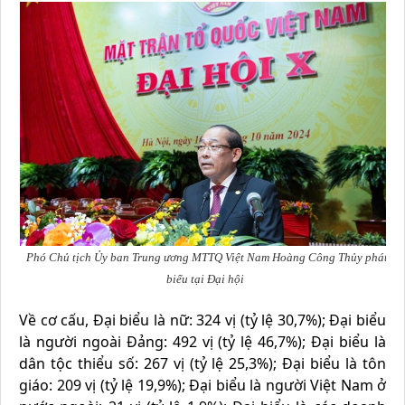
Phó Chủ tịch Ủy ban Trung ương MTTQ Việt Nam Hoàng Công Thủy phát
biểu tại Đại hội
Về cơ cấu, Đại biểu là nữ: 324 vị (tỷ lệ 30,7%); Đại biểu
là người ngoài Đảng: 492 vị (tỷ lệ 46,7%); Đại biểu là
dân tộc thiểu số: 267 vị (tỷ lệ 25,3%); Đại biểu là tôn
giáo: 209 vị (tỷ lệ 19,9%); Đại biểu là người Việt Nam ở