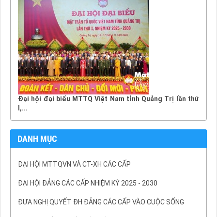
Đại hội đại biểu MTTQ Việt Nam tỉnh Quảng Trị lần thứ
I,...
DANH MỤC
ĐẠI HỘI MTTQVN VÀ CT-XH CÁC CẤP
ĐẠI HỘI ĐẢNG CÁC CẤP NHIỆM KỲ 2025 - 2030
ĐƯA NGHỊ QUYẾT ĐH ĐẢNG CÁC CẤP VÀO CUỘC SỐNG