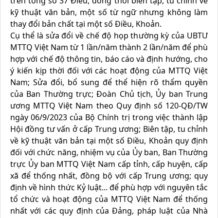
trên tổng số 37 Điều, đồng thời biên tập, tu chỉnh về
kỹ thuật văn bản, một số từ ngữ nhưng không làm
thay đổi bản chất tại một số Điều, Khoản.
Cụ thể là sửa đổi về chế độ họp thường kỳ của UBTƯ
MTTQ Việt Nam từ 1 lần/năm thành 2 lần/năm để phù
hợp với chế độ thông tin, báo cáo và định hướng, cho
ý kiến kịp thời đối với các hoạt động của MTTQ Việt
Nam; Sửa đổi, bổ sung để thể hiện rõ thẩm quyền
của Ban Thường trực; Đoàn Chủ tịch, Ủy ban Trung
ương MTTQ Việt Nam theo Quy định số 120-QĐ/TW
ngày 06/9/2023 của Bộ Chính trị trong việc thành lập
Hội đồng tư vấn ở cấp Trung ương; Biên tập, tu chỉnh
về kỹ thuật văn bản tại một số Điều, Khoản quy định
đối với chức năng, nhiệm vụ của Ủy ban, Ban Thường
trực Ủy ban MTTQ Việt Nam cấp tỉnh, cấp huyện, cấp
xã để thống nhất, đồng bộ với cấp Trung ương; quy
định về hình thức Kỷ luật... để phù hợp với nguyên tắc
tổ chức và hoạt động của MTTQ Việt Nam để thống
nhất với các quy định của Đảng, pháp luật của Nhà