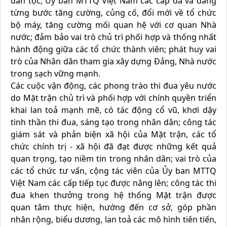
dân tộc; Ủy ban MTTQ Việt Nam các cấp đã và đang
từng bước tăng cường, củng cố, đổi mới về tổ chức
bộ máy, tăng cường mối quan hệ với cơ quan Nhà
nước; đảm bảo vai trò chủ trì phối hợp và thống nhất
hành động giữa các tổ chức thành viên; phát huy vai
trò của Nhân dân tham gia xây dựng Đảng, Nhà nước
trong sạch vững mạnh.
Các cuộc vận động, các phong trào thi đua yêu nước
do Mặt trận chủ trì và phối hợp với chính quyền triển
khai lan toả mạnh mẽ, có tác động cổ vũ, khơi dậy
tinh thần thi đua, sáng tạo trong nhân dân; công tác
giám sát và phản biện xã hội của Mặt trận, các tổ
chức chính trị - xã hội đã đạt được những kết quả
quan trọng, tạo niềm tin trong nhân dân; vai trò của
các tổ chức tư vấn, cộng tác viên của Ủy ban MTTQ
Việt Nam các cấp tiếp tục được nâng lên; công tác thi
đua khen thưởng trong hệ thống Mặt trận được
quan tâm thực hiện, hướng đến cơ sở, góp phần
nhân rộng, biểu dương, lan toả các mô hình tiên tiến,