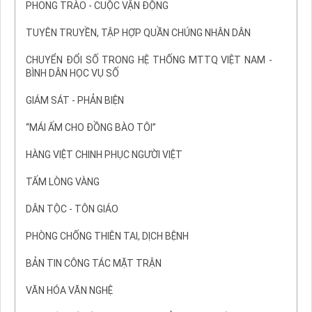
PHONG TRÀO - CUỘC VẬN ĐỘNG
TUYÊN TRUYỀN, TẬP HỢP QUẦN CHÚNG NHÂN DÂN
CHUYỂN ĐỔI SỐ TRONG HỆ THỐNG MTTQ VIỆT NAM -
BÌNH DÂN HỌC VỤ SỐ
GIÁM SÁT - PHẢN BIỆN
“MÁI ẤM CHO ĐỒNG BÀO TÔI”
HÀNG VIỆT CHINH PHỤC NGƯỜI VIỆT
TẤM LÒNG VÀNG
DÂN TỘC - TÔN GIÁO
PHÒNG CHỐNG THIÊN TAI, DỊCH BỆNH
BẢN TIN CÔNG TÁC MẶT TRẬN
VĂN HÓA VĂN NGHỆ