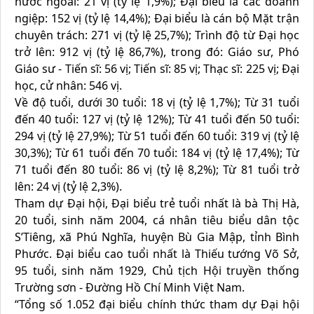
nước ngoài: 21 vị (tỷ lệ 1,9%); Đại biểu là các doanh
ngiệp: 152 vị (tỷ lệ 14,4%); Đại biểu là cán bộ Mặt trận
chuyên trách: 271 vị (tỷ lệ 25,7%); Trình độ từ Đại học
trở lên: 912 vị (tỷ lệ 86,7%), trong đó: Giáo sư, Phó
Giáo sư - Tiến sĩ: 56 vị; Tiến sĩ: 85 vị; Thạc sĩ: 225 vị; Đại
học, cử nhân: 546 vị.
Về độ tuổi, dưới 30 tuổi: 18 vị (tỷ lệ 1,7%); Từ 31 tuổi
đến 40 tuổi: 127 vị (tỷ lệ 12%); Từ 41 tuổi đến 50 tuổi:
294 vị (tỷ lệ 27,9%); Từ 51 tuổi đến 60 tuổi: 319 vị (tỷ lệ
30,3%); Từ 61 tuổi đến 70 tuổi: 184 vị (tỷ lệ 17,4%); Từ
71 tuổi đến 80 tuổi: 86 vị (tỷ lệ 8,2%); Từ 81 tuổi trở
lên: 24 vị (tỷ lệ 2,3%).
Tham dự Đại hội, Đại biểu trẻ tuổi nhất là bà Thị Hà,
20 tuổi, sinh năm 2004, cá nhân tiêu biểu dân tộc
S’Tiêng, xã Phú Nghĩa, huyện Bù Gia Mập, tỉnh Bình
Phước. Đại biểu cao tuổi nhất là Thiếu tướng Võ Sở,
95 tuổi, sinh năm 1929, Chủ tịch Hội truyền thống
Trường sơn - Đường Hồ Chí Minh Việt Nam.
“Tổng số 1.052 đại biểu chính thức tham dự Đại hội