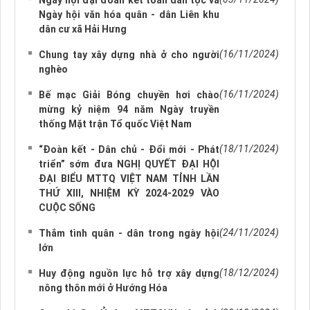
Ngày hội đại đoàn kết toàn dân tộc và
Ngày hội văn hóa quân - dân Liên khu
dân cư xã Hải Hưng
(16/11/2024)
Chung tay xây dựng nhà ở cho người
nghèo
(16/11/2024)
Bế mạc Giải Bóng chuyền hơi chào
mừng kỷ niệm 94 năm Ngày truyền
thống Mặt trận Tổ quốc Việt Nam
(18/11/2024)
“Đoàn kết - Dân chủ - Đổi mới - Phát
triển” sớm đưa NGHỊ QUYẾT ĐẠI HỘI
ĐẠI BIỂU MTTQ VIỆT NAM TỈNH LẦN
THỨ XIII, NHIỆM KỲ 2024-2029 VÀO
CUỘC SỐNG
(24/11/2024)
Thắm tình quân - dân trong ngày hội
lớn
(18/12/2024)
Huy động nguồn lực hỗ trợ xây dựng
nông thôn mới ở Hướng Hóa