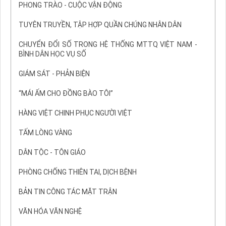
PHONG TRÀO - CUỘC VẬN ĐỘNG
TUYÊN TRUYỀN, TẬP HỢP QUẦN CHÚNG NHÂN DÂN
CHUYỂN ĐỔI SỐ TRONG HỆ THỐNG MTTQ VIỆT NAM -
BÌNH DÂN HỌC VỤ SỐ
GIÁM SÁT - PHẢN BIỆN
“MÁI ẤM CHO ĐỒNG BÀO TÔI”
HÀNG VIỆT CHINH PHỤC NGƯỜI VIỆT
TẤM LÒNG VÀNG
DÂN TỘC - TÔN GIÁO
PHÒNG CHỐNG THIÊN TAI, DỊCH BỆNH
BẢN TIN CÔNG TÁC MẶT TRẬN
VĂN HÓA VĂN NGHỆ