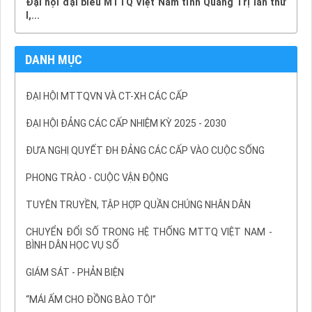
Đại hội đại biểu MTTQ Việt Nam tỉnh Quảng Trị lần thứ
I,...
DANH MỤC
ĐẠI HỘI MTTQVN VÀ CT-XH CÁC CẤP
ĐẠI HỘI ĐẢNG CÁC CẤP NHIỆM KỲ 2025 - 2030
ĐƯA NGHỊ QUYẾT ĐH ĐẢNG CÁC CẤP VÀO CUỘC SỐNG
PHONG TRÀO - CUỘC VẬN ĐỘNG
TUYÊN TRUYỀN, TẬP HỢP QUẦN CHÚNG NHÂN DÂN
CHUYỂN ĐỔI SỐ TRONG HỆ THỐNG MTTQ VIỆT NAM -
BÌNH DÂN HỌC VỤ SỐ
GIÁM SÁT - PHẢN BIỆN
“MÁI ẤM CHO ĐỒNG BÀO TÔI”