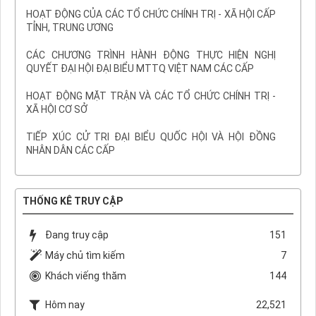
HOẠT ĐỘNG CỦA CÁC TỔ CHỨC CHÍNH TRỊ - XÃ HỘI CẤP
TỈNH, TRUNG ƯƠNG
CÁC CHƯƠNG TRÌNH HÀNH ĐỘNG THỰC HIỆN NGHỊ
QUYẾT ĐẠI HỘI ĐẠI BIỂU MTTQ VIỆT NAM CÁC CẤP
HOẠT ĐỘNG MẶT TRẬN VÀ CÁC TỔ CHỨC CHÍNH TRỊ -
XÃ HỘI CƠ SỞ
TIẾP XÚC CỬ TRI ĐẠI BIỂU QUỐC HỘI VÀ HỘI ĐỒNG
NHÂN DÂN CÁC CẤP
THỐNG KÊ TRUY CẬP
Đang truy cập
151
Máy chủ tìm kiếm
7
Khách viếng thăm
144
Hôm nay
22,521