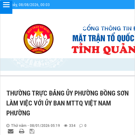
Thứ bảy, 08/08/2026, 00:03
Chào mừng bạn đến với Cổng thôn
Sơ đồ cổng
Liên kết
THƯỜNG TRỰC ĐẢNG ỦY PHƯỜNG ĐỒNG SƠN
LÀM VIỆC VỚI ỦY BAN MTTQ VIỆT NAM
PHƯỜNG
Thứ năm - 08/01/2026 05:19
334
0