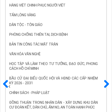
HÀNG VIỆT CHINH PHỤC NGƯỜI VIỆT
TẤM LÒNG VÀNG
DÂN TỘC - TÔN GIÁO
PHÒNG CHỐNG THIÊN TAI, DỊCH BỆNH
BẢN TIN CÔNG TÁC MẶT TRẬN
VĂN HÓA VĂN NGHỆ
HỌC TẬP VÀ LÀM THEO TƯ TƯỞNG, ĐẠO ĐỨC, PHONG
CÁCH HỒ CHÍ MINH
BẦU CỬ ĐẠI BIỂU QUỐC HỘI VÀ HĐND CÁC CẤP NHIỆM
KỲ 2026 - 2031
Trước
Sau
CHÍNH SÁCH - PHÁP LUẬT
ĐỒNG THUẬN TRONG NHÂN DÂN - XÂY DỰNG KHU DÂN
CƯ ĐOÀN KẾT, DÂN CHỦ, ẤM NO, AN TOÀN HẠNH PHÚC