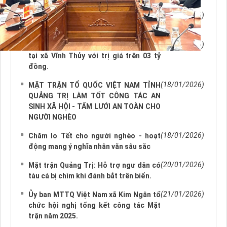
NHỮNG TIN CŨ HƠN
(11/01/2026)
Từ những việc làm bình dị – Lan tỏa giá
trị bền vững
(15/01/2026)
Lễ khánh thành tuyến đường liên thôn
tại xã Vĩnh Thủy với trị giá trên 03 tỷ
đồng.
(18/01/2026)
MẶT TRẬN TỔ QUỐC VIỆT NAM TỈNH
QUẢNG TRỊ LÀM TỐT CÔNG TÁC AN
SINH XÃ HỘI - TẤM LƯỚI AN TOÀN CHO
NGƯỜI NGHÈO
(18/01/2026)
Chăm lo Tết cho người nghèo - hoạt
động mang ý nghĩa nhân văn sâu sắc
(20/01/2026)
Mặt trận Quảng Trị: Hỗ trợ ngư dân có
tàu cá bị chìm khi đánh bắt trên biển.
(21/01/2026)
Ủy ban MTTQ Việt Nam xã Kim Ngân tổ
chức hội nghị tổng kết công tác Mặt
trận năm 2025.