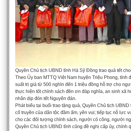
Quyền Chủ tịch UBND tỉnh Hà Sỹ Đồng trao quà tết cho 
Theo Ủy ban MTTQ Việt Nam huyện Triệu Phong, tính đế
suất trị giá từ 500 nghìn đến 1 triệu đồng hỗ trợ cho n
thực hiện tốt chính sách đền ơn đáp nghĩa, an sinh xã 
nhân dịp đón tết Nguyên đán.
Phát biểu tại buổi trao tặng quà, Quyền Chủ tịch UBND
cổ truyền của dân tộc đầm ấm, yên vui; tiếp tục nỗ lực v
cho các đối tượng chính sách, người có công, người ngh
Quyền Chủ tịch UBND tỉnh cũng đề nghị cấp ủy, chính q