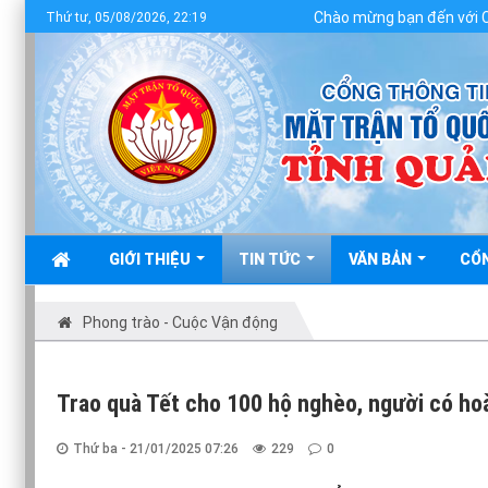
Chào mừng bạn đến với Cổng thông ti
Thứ tư, 05/08/2026, 22:19
GIỚI THIỆU
TIN TỨC
VĂN BẢN
CỔ
Phong trào - Cuộc Vận động
Trao quà Tết cho 100 hộ nghèo, người có ho
Thứ ba - 21/01/2025 07:26
229
0