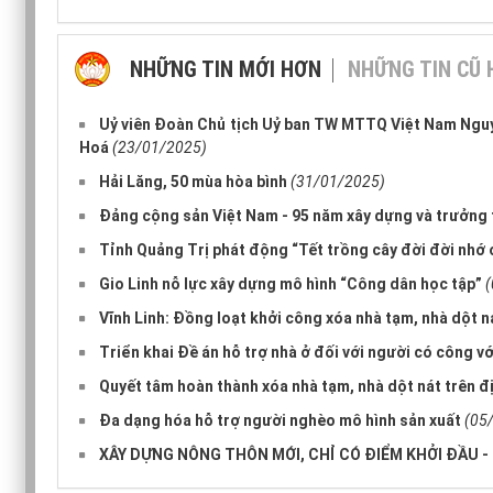
NHỮNG TIN MỚI HƠN
NHỮNG TIN CŨ
Uỷ viên Đoàn Chủ tịch Uỷ ban TW MTTQ Việt Nam Nguy
Hoá
(23/01/2025)
Hải Lăng, 50 mùa hòa bình
(31/01/2025)
Đảng cộng sản Việt Nam - 95 năm xây dựng và trưởng
Tỉnh Quảng Trị phát động “Tết trồng cây đời đời nhớ 
Gio Linh nỗ lực xây dựng mô hình “Công dân học tập”
Vĩnh Linh: Đồng loạt khởi công xóa nhà tạm, nhà dột 
Triển khai Đề án hỗ trợ nhà ở đối với người có công vớ
Quyết tâm hoàn thành xóa nhà tạm, nhà dột nát trên đ
Đa dạng hóa hỗ trợ người nghèo mô hình sản xuất
(05
XÂY DỰNG NÔNG THÔN MỚI, CHỈ CÓ ĐIỂM KHỞI ĐẦU 