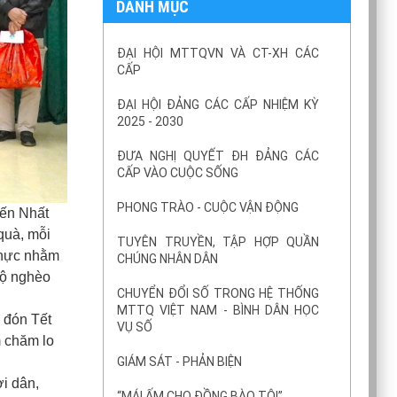
DANH MỤC
ĐẠI HỘI MTTQVN VÀ CT-XH CÁC
CẤP
ĐẠI HỘI ĐẢNG CÁC CẤP NHIỆM KỲ
2025 - 2030
ĐƯA NGHỊ QUYẾT ĐH ĐẢNG CÁC
CẤP VÀO CUỘC SỐNG
PHONG TRÀO - CUỘC VẬN ĐỘNG
iến Nhất
quà, mỗi
TUYÊN TRUYỀN, TẬP HỢP QUẦN
 thực nhằm
CHÚNG NHÂN DÂN
hộ nghèo
CHUYỂN ĐỔI SỐ TRONG HỆ THỐNG
MTTQ VIỆT NAM - BÌNH DÂN HỌC
 đón Tết
VỤ SỐ
m chăm lo
GIÁM SÁT - PHẢN BIỆN
i dân,
“MÁI ẤM CHO ĐỒNG BÀO TÔI”