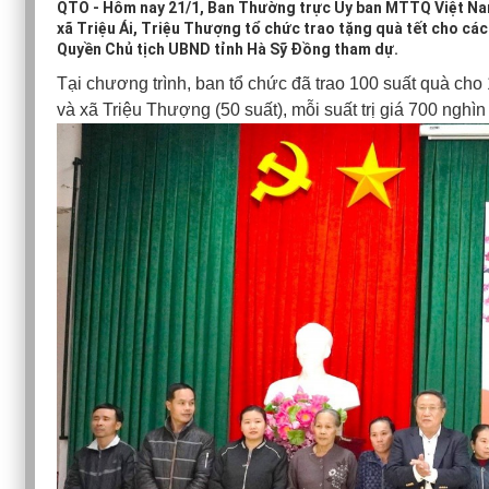
QTO - Hôm nay 21/1, Ban Thường trực Ủy ban MTTQ Việt Na
xã Triệu Ái, Triệu Thượng tổ chức trao tặng quà tết cho các
Quyền Chủ tịch UBND tỉnh Hà Sỹ Đồng tham dự.
Tại chương trình, ban tổ chức đã trao 100 suất quà cho 
và xã Triệu Thượng (50 suất), mỗi suất trị giá 700 nghìn