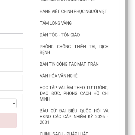
HÀNG VIỆT CHINH PHỤC NGƯỜI VIỆT
TẤM LÒNG VÀNG
DÂN TỘC - TÔN GIÁO
PHÒNG CHỐNG THIÊN TAI, DỊCH
BỆNH
BẢN TIN CÔNG TÁC MẶT TRẬN
VĂN HÓA VĂN NGHỆ
HỌC TẬP VÀ LÀM THEO TƯ TƯỞNG,
ĐẠO ĐỨC, PHONG CÁCH HỒ CHÍ
MINH
BẦU CỬ ĐẠI BIỂU QUỐC HỘI VÀ
HĐND CÁC CẤP NHIỆM KỲ 2026 -
2031
CHÍNH SÁCH - PHÁP LUẬT