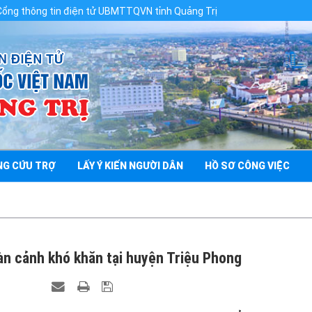
n điện tử UBMTTQVN tỉnh Quảng Trị
NG CỨU TRỢ
LẤY Ý KIẾN NGƯỜI DÂN
HỒ SƠ CÔNG VIỆC
àn cảnh khó khăn tại huyện Triệu Phong