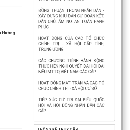
ĐỒNG THUẬN TRONG NHÂN DÂN -
XÂY DỰNG KHU DÂN CƯ ĐOÀN KẾT,
DÂN CHỦ, ẤM NO, AN TOÀN HẠNH
PHÚC
ện Hướng
HOẠT ĐỘNG CỦA CÁC TỔ CHỨC
CHÍNH TRỊ - XÃ HỘI CẤP TỈNH,
TRUNG ƯƠNG
CÁC CHƯƠNG TRÌNH HÀNH ĐỘNG
THỰC HIỆN NGHỊ QUYẾT ĐẠI HỘI ĐẠI
BIỂU MTTQ VIỆT NAM CÁC CẤP
HOẠT ĐỘNG MẶT TRẬN VÀ CÁC TỔ
CHỨC CHÍNH TRỊ - XÃ HỘI CƠ SỞ
TIẾP XÚC CỬ TRI ĐẠI BIỂU QUỐC
HỘI VÀ HỘI ĐỒNG NHÂN DÂN CÁC
CẤP
THỐNG KÊ TRUY CẬP