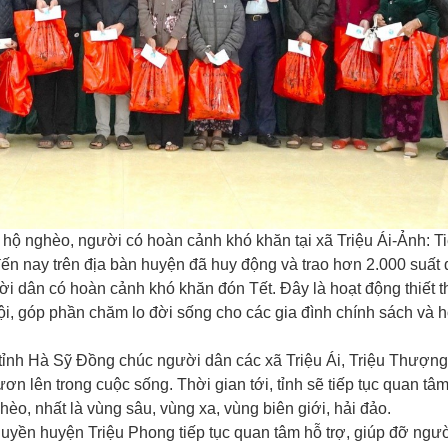
hộ nghèo, người có hoàn cảnh khó khăn tại xã Triệu Ái-Ảnh: T
n nay trên địa bàn huyện đã huy động và trao hơn 2.000 suất 
gười dân có hoàn cảnh khó khăn đón Tết. Đây là hoạt động thiết
hội, góp phần chăm lo đời sống cho các gia đình chính sách và 
 tỉnh Hà Sỹ Đồng chúc người dân các xã Triệu Ái, Triệu Thượng
ươn lên trong cuộc sống. Thời gian tới, tỉnh sẽ tiếp tục quan tâ
èo, nhất là vùng sâu, vùng xa, vùng biên giới, hải đảo.
uyền huyện Triệu Phong tiếp tục quan tâm hỗ trợ, giúp đỡ ngườ