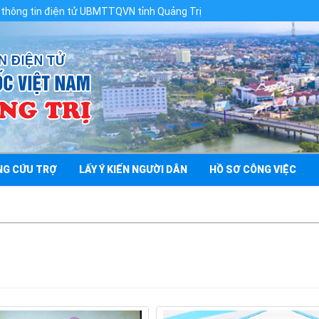
 UBMTTQVN tỉnh Quảng Trị
NG CỨU TRỢ
LẤY Ý KIẾN NGƯỜI DÂN
HỒ SƠ CÔNG VIỆC