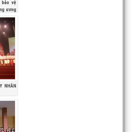
 bảo vệ
ung ương
Hội đồng
 vệ Cách
Nordelo
việc tại
AY NHÂN