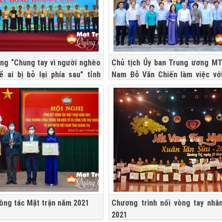
ng “Chung tay vì người nghèo
Chủ tịch Ủy ban Trung ương M
 ai bị bỏ lại phía sau” tỉnh
Nam Đỗ Văn Chiến làm việc vớ
năm 2022
MTTQ Việt Nam tỉnh
ông tác Mặt trận năm 2021
Chương trình nối vòng tay nhâ
2021