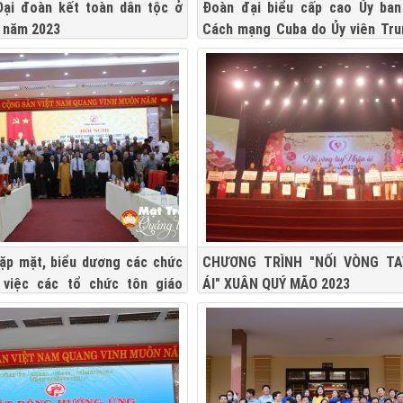
Đại đoàn kết toàn dân tộc ở
Đoàn đại biểu cấp cao Ủy ban
 năm 2023
Cách mạng Cuba do Ủy viên Tr
Đảng Cộng sản Cuba, Ủy viên 
Nhà nước, Chủ tịch Ủy ban bảo
mạng Cuba Gerardo Hernandez 
làm trưởng đoàn thăm và làm 
Quảng Trị
Gặp mặt, biểu dương các chức
CHƯƠNG TRÌNH "NỐI VÒNG T
 việc các tổ chức tôn giáo
ÁI" XUÂN QUÝ MÃO 2023
thực hiện các cuộc vận động,
trào thi đua yêu nước