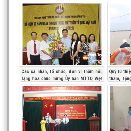
Các cá nhân, tổ chức, đơn vị thăm hỏi,
Quỹ từ thi
tặng hoa chúc mừng Ủy ban MTTQ Việt
thăm, tặn
Nam tỉnh Quảng Trị nhân kỷ niệm 90 Năm
Quảng Trị
ngày truyền thống MTTQ Việt Nam
(18/11/1930-18/11/2020)