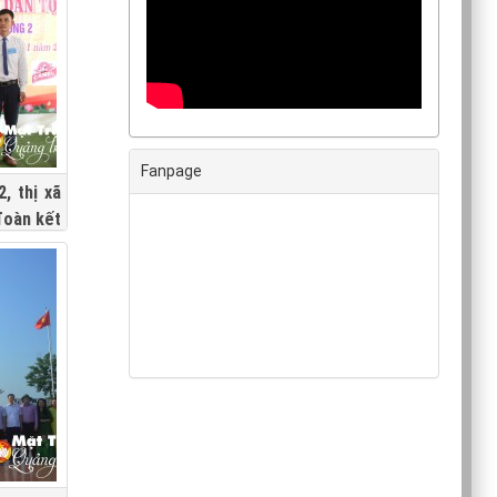
Fanpage
, thị xã
đoàn kết