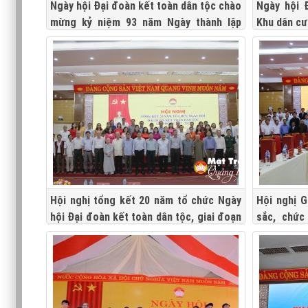
Ngày hội Đại đoàn kết toàn dân tộc chào
Ngày hội 
mừng kỷ niệm 93 năm Ngày thành lập
Khu dân cư
Mặt trận Dân tộc thống nhất 18/11 (1930
- 2023) Khu dân cư khu phố Tân Vĩnh,
phường Đông Lương, TP. Đông Hà
Hội nghị tổng kết 20 năm tổ chức Ngày
Hội nghị 
hội Đại đoàn kết toàn dân tộc, giai đoạn
sắc, chức
2003 - 2023
tham gia 
các phong 