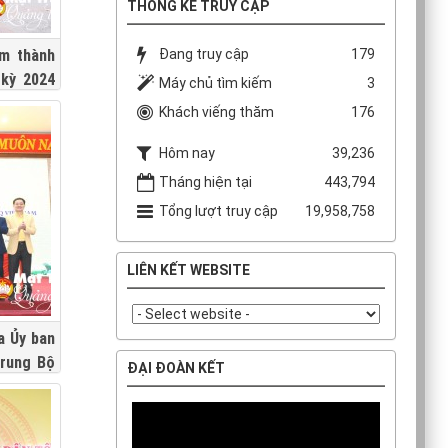
THỐNG KÊ TRUY CẬP
Đang truy cập
179
am thành
 kỳ 2024
Máy chủ tìm kiếm
3
Khách viếng thăm
176
Hôm nay
39,236
Tháng hiện tại
443,794
Tổng lượt truy cập
19,958,758
LIÊN KẾT WEBSITE
a Ủy ban
rung Bộ
ĐẠI ĐOÀN KẾT