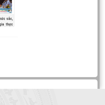
hức sắc,
gia thực
đoàn kết
minh đô