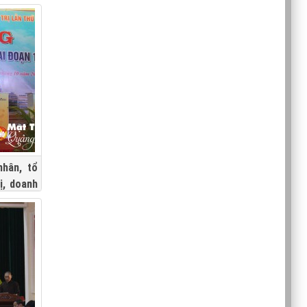
hân, tổ
ị, doanh
a lũ gây