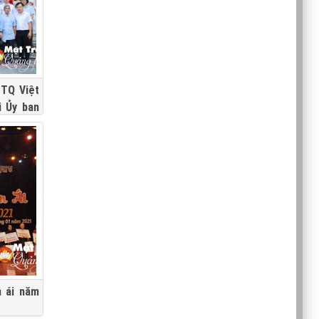
TTQ Việt
i Ủy ban
n ái năm