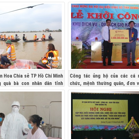
ện Hoa Chia sẻ TP Hồ Chí Minh
Công tác ủng hộ của các cá n
g quà bà con nhân dân tỉnh
chức, mệnh thường quân, đơn v
nghiệp khắc phục thiệt hại do mư
ra