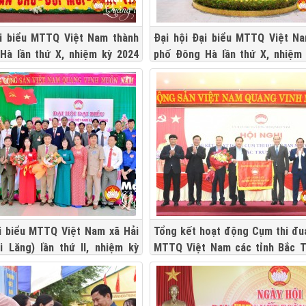
ại biểu MTTQ Việt Nam thành
Đại hội Đại biểu MTTQ Việt N
Hà lần thứ X, nhiệm kỳ 2024
phố Đông Hà lần thứ X, nhiệm
n thứ 2
-2029
ại biểu MTTQ Việt Nam xã Hải
Tổng kết hoạt động Cụm thi đu
i Lăng) lần thứ II, nhiệm kỳ
MTTQ Việt Nam các tỉnh Bắc T
năm 2023