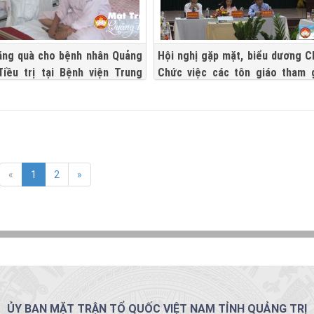
ặng quà cho bệnh nhân Quảng
Hội nghị gặp mặt, biểu dương C
điều trị tại Bệnh viện Trung
Chức việc các tôn giáo tham 
hiện cuộc vận động "Toàn dân 
xây dựng nông thôn mới, văn 
thị"
«
1
2
»
ỦY BAN MẶT TRẬN TỔ QUỐC VIỆT NAM TỈNH QUẢNG TRỊ