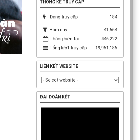
THỐNG KÊ TRUY CẬP
Đang truy cập
184
Hôm nay
41,664
Tháng hiện tại
446,222
Tổng lượt truy cập
19,961,186
LIÊN KẾT WEBSITE
ĐẠI ĐOÀN KẾT