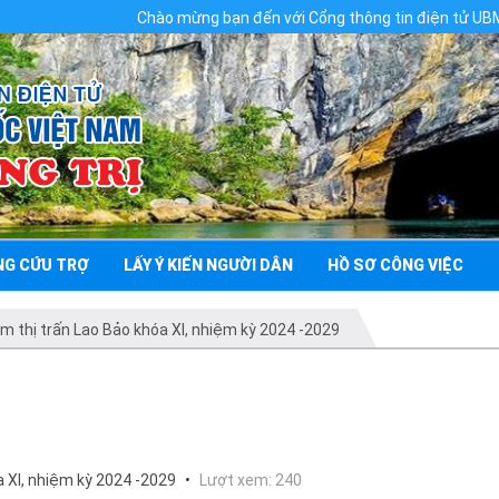
Chào mừng bạn đến với Cổng thông tin điện tử UBMTTQVN t
NG CỨU TRỢ
LẤY Ý KIẾN NGƯỜI DÂN
HỒ SƠ CÔNG VIỆC
m thị trấn Lao Bảo khóa XI, nhiệm kỳ 2024 -2029
a XI, nhiệm kỳ 2024 -2029
Lượt xem: 240