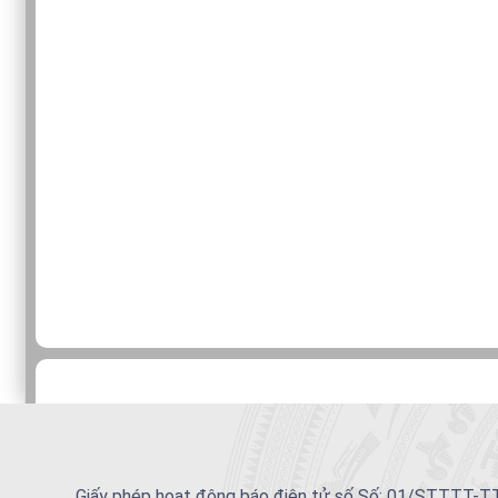
Giấy phép hoạt động báo điện tử số Số: 01/STTTT-TTĐ