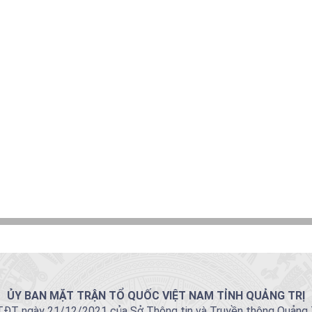
ỦY BAN MẶT TRẬN TỔ QUỐC VIỆT NAM TỈNH QUẢNG TRỊ
T ngày 21/12/2021 của Sở Thông tin và Truyền thông Quảng Trị 