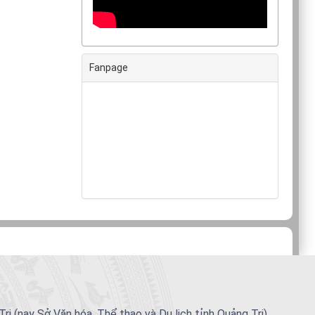
Fanpage
(nay Sở Văn hóa, Thể thao và Du lịch tỉnh Quảng Trị)