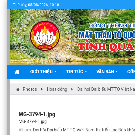
Thứ bảy, 08/08/2026, 10:10
GIỚI THIỆU
TIN TỨC
VĂN BẢN
CỔ
Photos
Hoạt động
Đại hội Đại biểu MTTQ Việt Na
MG-3794-1.jpg
MG-3794-1.jpg
Album:
Đại hội Đại biểu MTTQ Việt Nam thị trấn Lao Bảo khó