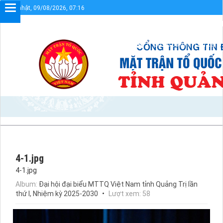
Chủ nhật, 09/08/2026, 07:16
Chào mừng bạn đến với Cổng thông tin điện tử UBMTTQV
Sơ đồ cổng
Liên kết
4-1.jpg
4-1.jpg
Album:
Đại hội đại biểu MTTQ Việt Nam tỉnh Quảng Trị lần
thứ I, Nhiệm kỳ 2025-2030
Lượt xem: 58