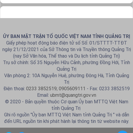
ỦY BAN MẶT TRẬN TỔ QUỐC VIỆT NAM TỈNH QUẢNG TRỊ
Giấy phép hoạt động báo điện tử số Số: 01/STTTT-TTĐT
ngày 21/12/2021 của Sở Thông tin và Truyền thông Quảng Trị
(nay Sở Văn hóa, Thể thao và Du lịch tỉnh Quảng Trị)
Trụ sở chính: Số 35 Nguyễn Hữu Cảnh, phường Đồng Hới, Tỉnh
Quảng Trị
Văn phòng 2: 10A Nguyễn Huệ, phường Đông Hà, Tỉnh Quảng
Trị
Điện thoại:
0233 3852519; 0905609111
- Fax: 0233 3852519
Email:
ubmt@quangtri.gov.vn
© 2020 - Bản quyền thuộc Cơ quan Ủy ban MTTQ Việt Nam
tỉnh Quảng Trị
Ghi rõ nguồn "Ủy ban MTTQ Việt Nam tỉnh Quảng Trị " và dẫn
đến URL nguồn tin khi phát hành lại thông tin từ website này.