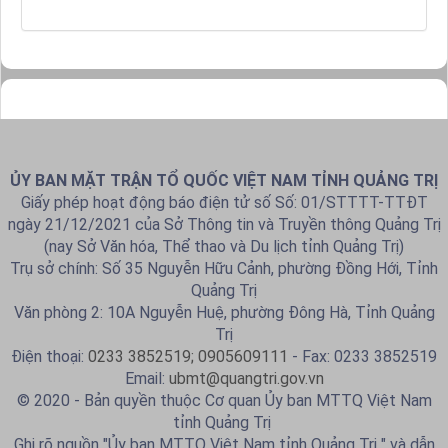
ỦY BAN MẶT TRẬN TỔ QUỐC VIỆT NAM TỈNH QUẢNG TRỊ
Giấy phép hoạt động báo điện tử số Số: 01/STTTT-TTĐT
ngày 21/12/2021 của Sở Thông tin và Truyền thông Quảng Trị
(nay Sở Văn hóa, Thể thao và Du lịch tỉnh Quảng Trị)
Trụ sở chính: Số 35 Nguyễn Hữu Cảnh, phường Đồng Hới, Tỉnh
Quảng Trị
Văn phòng 2: 10A Nguyễn Huệ, phường Đông Hà, Tỉnh Quảng
Trị
Điện thoại:
0233 3852519; 0905609111
- Fax: 0233 3852519
Email:
ubmt@quangtri.gov.vn
© 2020 - Bản quyền thuộc Cơ quan Ủy ban MTTQ Việt Nam
tỉnh Quảng Trị
Ghi rõ nguồn "Ủy ban MTTQ Việt Nam tỉnh Quảng Trị " và dẫn