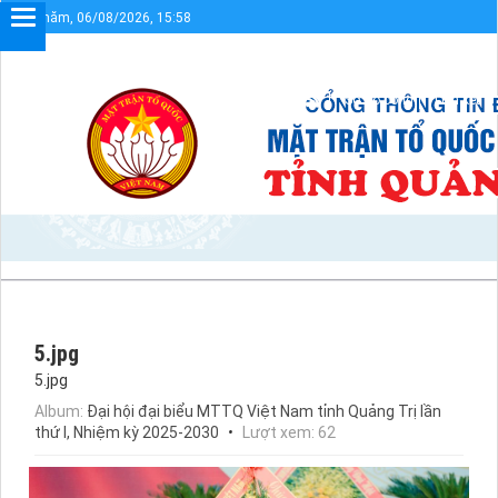
Thứ năm, 06/08/2026, 15:58
đến với Cổng thông tin điện tử UBMTTQVN tỉnh Quảng Trị
Sơ đồ cổng
Liên kết
5.jpg
5.jpg
Album:
Đại hội đại biểu MTTQ Việt Nam tỉnh Quảng Trị lần
thứ I, Nhiệm kỳ 2025-2030
Lượt xem: 62