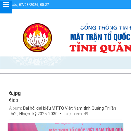
Thứ sáu, 07/08/2026, 05:27
Chào mừng bạn đến với Cổng thô
Sơ đồ cổng
Liên kết
6.jpg
6.jpg
Album:
Đại hội đại biểu MTTQ Việt Nam tỉnh Quảng Trị lần
thứ I, Nhiệm kỳ 2025-2030
Lượt xem: 49