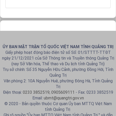
ỦY BAN MẶT TRẬN TỔ QUỐC VIỆT NAM TỈNH QUẢNG TRỊ
Giấy phép hoạt động báo điện tử số Số: 01/STTTT-TTĐT
ngày 21/12/2021 của Sở Thông tin và Truyền thông Quảng Trị
(nay Sở Văn hóa, Thể thao và Du lịch tỉnh Quảng Trị)
Trụ sở chính: Số 35 Nguyễn Hữu Cảnh, phường Đồng Hới, Tỉnh
Quảng Trị
Văn phòng 2: 10A Nguyễn Huệ, phường Đông Hà, Tỉnh Quảng
Trị
Điện thoại:
0233 3852519; 0905609111
- Fax: 0233 3852519
Email:
ubmt@quangtri.gov.vn
© 2020 - Bản quyền thuộc Cơ quan Ủy ban MTTQ Việt Nam
tỉnh Quảng Trị
Ghi rõ nguồn "Ủy ban MTTQ Việt Nam tỉnh Quảng Trị " và dẫn