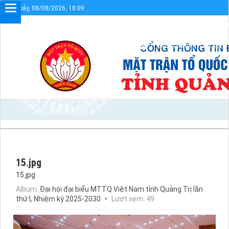
Thứ bảy, 08/08/2026, 18:09
Chào mừng bạn đến với Cổng t
Sơ đồ cổng
Liên kết
15.jpg
15.jpg
Album:
Đại hội đại biểu MTTQ Việt Nam tỉnh Quảng Trị lần
thứ I, Nhiệm kỳ 2025-2030
Lượt xem: 49