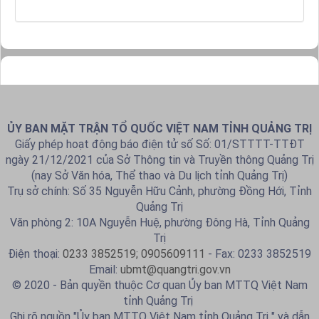
ỦY BAN MẶT TRẬN TỔ QUỐC VIỆT NAM TỈNH QUẢNG TRỊ
Giấy phép hoạt động báo điện tử số Số: 01/STTTT-TTĐT
ngày 21/12/2021 của Sở Thông tin và Truyền thông Quảng Trị
(nay Sở Văn hóa, Thể thao và Du lịch tỉnh Quảng Trị)
Trụ sở chính: Số 35 Nguyễn Hữu Cảnh, phường Đồng Hới, Tỉnh
Quảng Trị
Văn phòng 2: 10A Nguyễn Huệ, phường Đông Hà, Tỉnh Quảng
Trị
Điện thoại:
0233 3852519; 0905609111
- Fax: 0233 3852519
Email:
ubmt@quangtri.gov.vn
© 2020 - Bản quyền thuộc Cơ quan Ủy ban MTTQ Việt Nam
tỉnh Quảng Trị
Ghi rõ nguồn "Ủy ban MTTQ Việt Nam tỉnh Quảng Trị " và dẫn