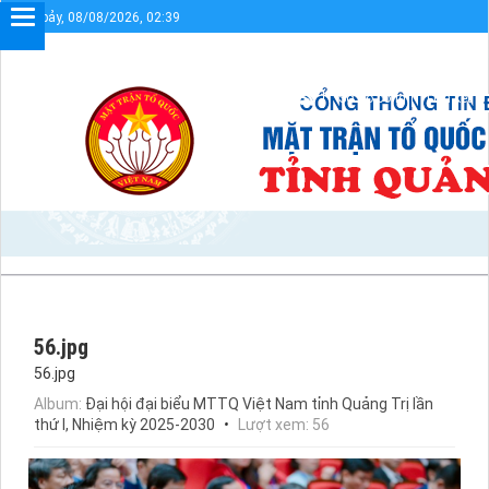
Thứ bảy, 08/08/2026, 02:39
Chào mừng bạn đến với Cổng thông tin điện 
Sơ đồ cổng
Liên kết
56.jpg
56.jpg
Album:
Đại hội đại biểu MTTQ Việt Nam tỉnh Quảng Trị lần
thứ I, Nhiệm kỳ 2025-2030
Lượt xem: 56