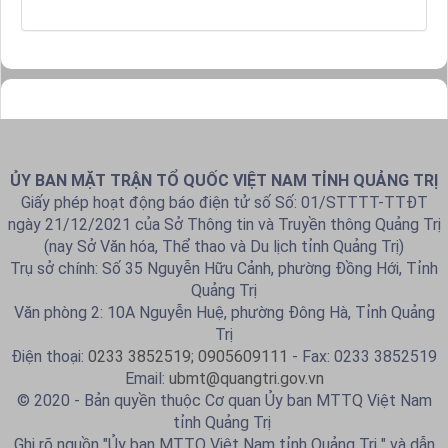
ỦY BAN MẶT TRẬN TỔ QUỐC VIỆT NAM TỈNH QUẢNG TRỊ
Giấy phép hoạt động báo điện tử số Số: 01/STTTT-TTĐT
ngày 21/12/2021 của Sở Thông tin và Truyền thông Quảng Trị
(nay Sở Văn hóa, Thể thao và Du lịch tỉnh Quảng Trị)
Trụ sở chính: Số 35 Nguyễn Hữu Cảnh, phường Đồng Hới, Tỉnh
Quảng Trị
Văn phòng 2: 10A Nguyễn Huệ, phường Đông Hà, Tỉnh Quảng
Trị
Điện thoại:
0233 3852519; 0905609111
- Fax: 0233 3852519
Email:
ubmt@quangtri.gov.vn
© 2020 - Bản quyền thuộc Cơ quan Ủy ban MTTQ Việt Nam
tỉnh Quảng Trị
Ghi rõ nguồn "Ủy ban MTTQ Việt Nam tỉnh Quảng Trị " và dẫn