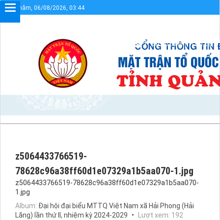
Thứ năm, 06/08/2026, 03:44
Chào mừng bạn đến với Cổng 
Sơ đồ cổng
Liên kết
z5064433766519-
78628c96a38ff60d1e07329a1b5aa070-1.jpg
z5064433766519-78628c96a38ff60d1e07329a1b5aa070-
1.jpg
Album:
Ðại hội đại biểu MTTQ Việt Nam xã Hải Phong (Hải
Lăng) lần thứ II, nhiệm kỳ 2024-2029
Lượt xem: 192