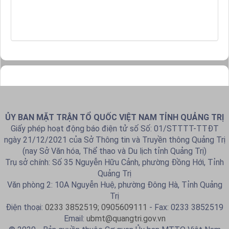
ỦY BAN MẶT TRẬN TỔ QUỐC VIỆT NAM TỈNH QUẢNG TRỊ
Giấy phép hoạt động báo điện tử số Số: 01/STTTT-TTĐT
ngày 21/12/2021 của Sở Thông tin và Truyền thông Quảng Trị
(nay Sở Văn hóa, Thể thao và Du lịch tỉnh Quảng Trị)
Trụ sở chính: Số 35 Nguyễn Hữu Cảnh, phường Đồng Hới, Tỉnh
Quảng Trị
Văn phòng 2: 10A Nguyễn Huệ, phường Đông Hà, Tỉnh Quảng
Trị
Điện thoại:
0233 3852519; 0905609111
- Fax: 0233 3852519
Email:
ubmt@quangtri.gov.vn