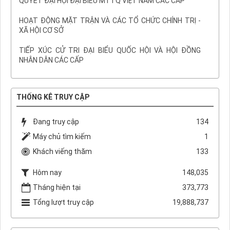
QUYẾT ĐẠI HỘI ĐẠI BIỂU MTTQ VIỆT NAM CÁC CẤP
HOẠT ĐỘNG MẶT TRẬN VÀ CÁC TỔ CHỨC CHÍNH TRỊ -
XÃ HỘI CƠ SỞ
TIẾP XÚC CỬ TRI ĐẠI BIỂU QUỐC HỘI VÀ HỘI ĐỒNG
NHÂN DÂN CÁC CẤP
THỐNG KÊ TRUY CẬP
Đang truy cập
134
Máy chủ tìm kiếm
1
Khách viếng thăm
133
Hôm nay
148,035
Tháng hiện tại
373,773
Tổng lượt truy cập
19,888,737