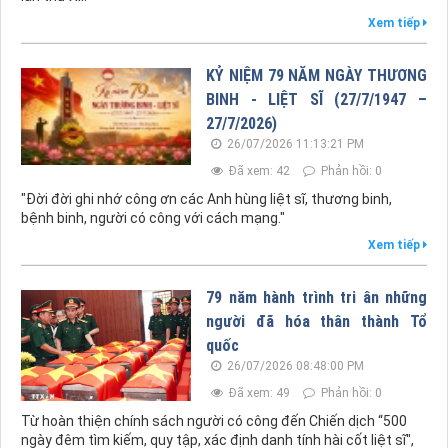
Xem tiếp
KỶ NIỆM 79 NĂM NGÀY THƯƠNG
BINH - LIỆT SĨ (27/7/1947 –
27/7/2026)
26/07/2026 11:13:21 PM
Đã xem: 42
Phản hồi: 0
"Đời đời ghi nhớ công ơn các Anh hùng liệt sĩ, thương binh,
bệnh binh, người có công với cách mạng."
Xem tiếp
79 năm hành trình tri ân những
người đã hóa thân thành Tổ
quốc
26/07/2026 08:48:00 PM
Đã xem: 49
Phản hồi: 0
Từ hoàn thiện chính sách người có công đến Chiến dịch “500
ngày đêm tìm kiếm, quy tập, xác định danh tính hài cốt liệt sĩ",