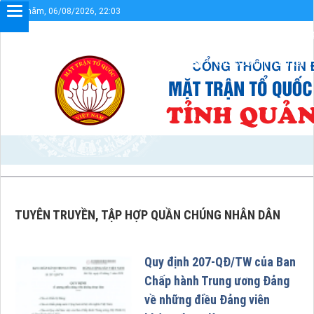
Thứ năm, 06/08/2026, 22:03
ạn đến với Cổng thông tin điện tử UBMTTQVN tỉnh Quảng Trị
Sơ đồ cổng
Liên kết
TUYÊN TRUYỀN, TẬP HỢP QUẦN CHÚNG NHÂN DÂN
Quy định 207-QĐ/TW của Ban
Chấp hành Trung ương Đảng
về những điều Đảng viên