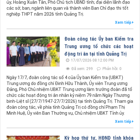
ủy; Hoàng Xuân Tân, Phó Chủ tịch UBND tỉnh; đại diện lãnh đạo
các sở, ban, ngành liên quan và thành viên Ban Chỉ đạo thi tốt
nghiệp THPT năm 2026 tỉnh Quảng Trị.
Xem tiếp
Đoàn công tác Ủy ban Kiểm tra
Trung ương tổ chức các hoạt
động tri ân tại tỉnh Quảng Trị
17/07/2026 08:12:00 PM
Đã xem: 299
Phản hồi: 0
Ngày 17/7, đoàn công tác số 4 của Ủy ban Kiểm tra (UBKT)
Trung ương do đồng chí Đinh Hữu Thành, Ủy viên Trung ương
Đảng, Phó Chủ nhiệm UBKT Trung ương làm trưởng đoàn đã tổ
chức các hoạt động tri ân nhân kỷ niệm 79 năm Ngày Thương
binh-Liệt sĩ (27/7/1947-27/7/2026) tại tỉnh Quảng Trị. Tham gia
đoàn công tác, về phía tỉnh Quảng Trị có đồng chí Phạm Thị
Minh Huệ, Ủy viên Ban Thường vụ, Chủ nhiệm UBKT Tỉnh ủy.
Xem tiếp
Kỳ họp thứ tư, HĐND tỉnh khóa