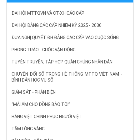
ĐẠI HỘI MTTQVN VÀ CT-XH CÁC CẤP
ĐẠI HỘI ĐẢNG CÁC CẤP NHIỆM KỲ 2025 - 2030
ĐƯA NGHỊ QUYẾT ĐH ĐẢNG CÁC CẤP VÀO CUỘC SỐNG
PHONG TRÀO - CUỘC VẬN ĐỘNG
TUYÊN TRUYỀN, TẬP HỢP QUẦN CHÚNG NHÂN DÂN
CHUYỂN ĐỔI SỐ TRONG HỆ THỐNG MTTQ VIỆT NAM -
BÌNH DÂN HỌC VỤ SỐ
GIÁM SÁT - PHẢN BIỆN
“MÁI ẤM CHO ĐỒNG BÀO TÔI”
HÀNG VIỆT CHINH PHỤC NGƯỜI VIỆT
TẤM LÒNG VÀNG