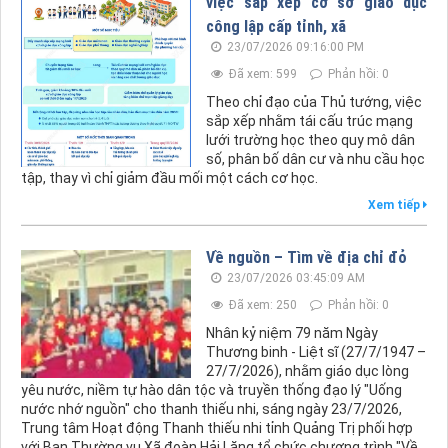
việc sắp xếp cơ sở giáo dục
công lập cấp tỉnh, xã
23/07/2026 09:16:00 PM
Đã xem: 599
Phản hồi: 0
Theo chỉ đạo của Thủ tướng, việc
sắp xếp nhằm tái cấu trúc mạng
lưới trường học theo quy mô dân
số, phân bố dân cư và nhu cầu học
tập, thay vì chỉ giảm đầu mối một cách cơ học.
Xem tiếp
Về nguồn – Tìm về địa chỉ đỏ
23/07/2026 03:45:09 AM
Đã xem: 250
Phản hồi: 0
Nhân kỷ niệm 79 năm Ngày
Thương binh - Liệt sĩ (27/7/1947 –
27/7/2026), nhằm giáo dục lòng
yêu nước, niềm tự hào dân tộc và truyền thống đạo lý "Uống
nước nhớ nguồn" cho thanh thiếu nhi, sáng ngày 23/7/2026,
Trung tâm Hoạt động Thanh thiếu nhi tỉnh Quảng Trị phối hợp
với Ban Thường vụ Xã đoàn Hải Lăng tổ chức chương trình "Về