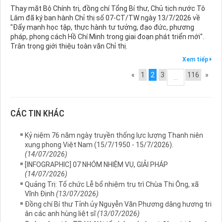
Thay mặt Bộ Chính trị, đồng chí Tổng Bí thư, Chủ tịch nước Tô
Lâm đã ký ban hành Chỉ thị số 07-CT/TW ngày 13/7/2026 về
"Đẩy mạnh học tập, thực hành tư tưởng, đạo đức, phương
pháp, phong cách Hồ Chí Minh trong giai đoạn phát triển mới".
Trân trọng giới thiệu toàn văn Chỉ thị.
Xem tiếp
«
1
2
3
116
»
...
CÁC TIN KHÁC
Kỷ niệm 76 năm ngày truyền thống lực lượng Thanh niên
xung phong Việt Nam (15/7/1950 - 15/7/2026).
(14/07/2026)
[INFOGRAPHIC] 07 NHÓM NHIỆM VỤ, GIẢI PHÁP
(14/07/2026)
Quảng Trị: Tổ chức Lễ bổ nhiệm trụ trì Chùa Thi Ông, xã
Vĩnh Định
(13/07/2026)
Đồng chí Bí thư Tỉnh ủy Nguyễn Văn Phương dâng hương tri
ân các anh hùng liệt sĩ
(13/07/2026)