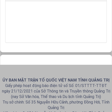
ỦY BAN MẶT TRẬN TỔ QUỐC VIỆT NAM TỈNH QUẢNG TRỊ
Giấy phép hoạt động báo điện tử số Số: 01/STTTT-TTĐT
ngày 21/12/2021 của Sở Thông tin và Truyền thông Quảng Trị
(nay Sở Văn hóa, Thể thao và Du lịch tỉnh Quảng Trị)
Trụ sở chính: Số 35 Nguyễn Hữu Cảnh, phường Đồng Hới, Tỉnh
Quảng Trị