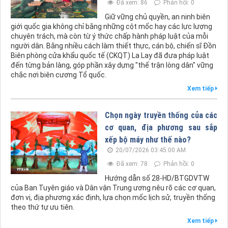
Đã xem: 86
Phản hồi: 0
Giữ vững chủ quyền, an ninh biên
giới quốc gia không chỉ bằng những cột mốc hay các lực lượng
chuyên trách, mà còn từ ý thức chấp hành pháp luật của mỗi
người dân. Bằng nhiều cách làm thiết thực, cán bộ, chiến sĩ Đồn
Biên phòng cửa khẩu quốc tế (CKQT) La Lay đã đưa pháp luật
đến từng bản làng, góp phần xây dựng "thế trận lòng dân" vững
chắc nơi biên cương Tổ quốc.
Xem tiếp
Chọn ngày truyền thống của các
cơ quan, địa phương sau sắp
xếp bộ máy như thế nào?
20/07/2026 03:45:00 AM
Đã xem: 78
Phản hồi: 0
Hướng dẫn số 28-HD/BTGDVTW
của Ban Tuyên giáo và Dân vận Trung ương nêu rõ các cơ quan,
đơn vị, địa phương xác định, lựa chọn mốc lịch sử, truyền thống
theo thứ tự ưu tiên.
Xem tiếp