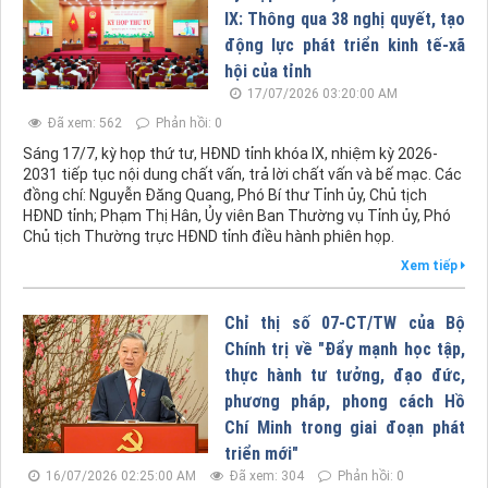
IX: Thông qua 38 nghị quyết, tạo
động lực phát triển kinh tế-xã
hội của tỉnh
17/07/2026 03:20:00 AM
Đã xem: 562
Phản hồi: 0
Sáng 17/7, kỳ họp thứ tư, HĐND tỉnh khóa IX, nhiệm kỳ 2026-
2031 tiếp tục nội dung chất vấn, trả lời chất vấn và bế mạc. Các
đồng chí: Nguyễn Đăng Quang, Phó Bí thư Tỉnh ủy, Chủ tịch
HĐND tỉnh; Phạm Thị Hân, Ủy viên Ban Thường vụ Tỉnh ủy, Phó
Chủ tịch Thường trực HĐND tỉnh điều hành phiên họp.
Xem tiếp
Chỉ thị số 07-CT/TW của Bộ
Chính trị về "Đẩy mạnh học tập,
thực hành tư tưởng, đạo đức,
phương pháp, phong cách Hồ
Chí Minh trong giai đoạn phát
triển mới"
16/07/2026 02:25:00 AM
Đã xem: 304
Phản hồi: 0