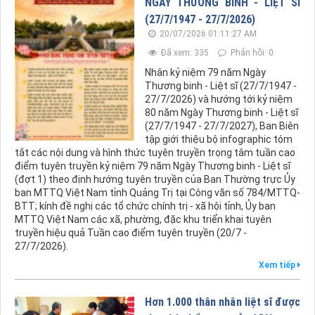
NGÀY THƯƠNG BINH - LIỆT SĨ
(27/7/1947 - 27/7/2026)
20/07/2026 01:11:27 AM
Đã xem: 335
Phản hồi: 0
Nhân kỷ niệm 79 năm Ngày
Thương binh - Liệt sĩ (27/7/1947 -
27/7/2026) và hướng tới kỷ niệm
80 năm Ngày Thương binh - Liệt sĩ
(27/7/1947 - 27/7/2027), Ban Biên
tập giới thiệu bộ infographic tóm
tắt các nội dung và hình thức tuyên truyền trọng tâm tuần cao
điểm tuyên truyền kỷ niệm 79 năm Ngày Thương binh - Liệt sĩ
(đợt 1) theo định hướng tuyên truyền của Ban Thường trực Ủy
ban MTTQ Việt Nam tỉnh Quảng Trị tại Công văn số 784/MTTQ-
BTT; kính đề nghị các tổ chức chính trị - xã hội tỉnh, Ủy ban
MTTQ Việt Nam các xã, phường, đặc khu triển khai tuyên
truyền hiệu quả Tuần cao điểm tuyên truyền (20/7 -
27/7/2026).
Xem tiếp
Hơn 1.000 thân nhân liệt sĩ được