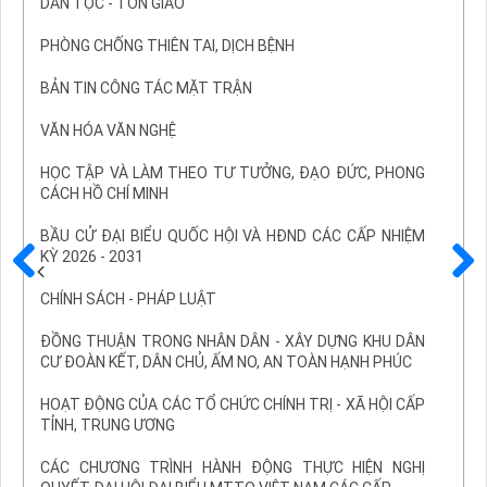
DÂN TỘC - TÔN GIÁO
PHÒNG CHỐNG THIÊN TAI, DỊCH BỆNH
BẢN TIN CÔNG TÁC MẶT TRẬN
VĂN HÓA VĂN NGHỆ
HỌC TẬP VÀ LÀM THEO TƯ TƯỞNG, ĐẠO ĐỨC, PHONG
CÁCH HỒ CHÍ MINH
BẦU CỬ ĐẠI BIỂU QUỐC HỘI VÀ HĐND CÁC CẤP NHIỆM
KỲ 2026 - 2031
Trước
Sau
CHÍNH SÁCH - PHÁP LUẬT
ĐỒNG THUẬN TRONG NHÂN DÂN - XÂY DỰNG KHU DÂN
CƯ ĐOÀN KẾT, DÂN CHỦ, ẤM NO, AN TOÀN HẠNH PHÚC
HOẠT ĐỘNG CỦA CÁC TỔ CHỨC CHÍNH TRỊ - XÃ HỘI CẤP
TỈNH, TRUNG ƯƠNG
CÁC CHƯƠNG TRÌNH HÀNH ĐỘNG THỰC HIỆN NGHỊ