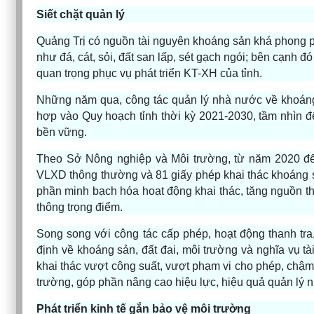
Siết chặt quản lý
Quảng Trị có nguồn tài nguyên khoáng sản khá phong p
như đá, cát, sỏi, đất san lấp, sét gạch ngói; bên cạnh 
quan trọng phục vụ phát triển KT-XH của tỉnh.
Những năm qua, công tác quản lý nhà nước về khoán
hợp vào Quy hoạch tỉnh thời kỳ 2021-2030, tầm nhìn đ
bền vững.
Theo Sở Nông nghiệp và Môi trường, từ năm 2020 đế
VLXD thông thường và 81 giấy phép khai thác khoáng 
phần minh bạch hóa hoạt động khai thác, tăng nguồn th
thông trọng điểm.
Song song với công tác cấp phép, hoạt động thanh tr
định về khoáng sản, đất đai, môi trường và nghĩa vụ t
khai thác vượt công suất, vượt phạm vi cho phép, chậm
trường, góp phần nâng cao hiệu lực, hiệu quả quản lý 
Phát triển kinh tế gắn bảo vệ môi trường