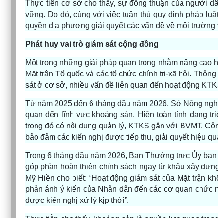
Thực tiễn cơ sở cho thấy, sự đồng thuận của người dâ
vững. Do đó, cùng với việc tuân thủ quy định pháp luậ
quyền địa phương giải quyết các vấn đề về môi trường 
Phát huy vai trò giám sát cộng đồng
Một trong những giải pháp quan trọng nhằm nâng cao h
Mặt trận Tổ quốc và các tổ chức chính trị-xã hội. Thông
sát ở cơ sở, nhiều vấn đề liên quan đến hoạt động KTKS
Từ năm 2025 đến 6 tháng đầu năm 2026, Sở Nông nghiệp
quan đến lĩnh vực khoáng sản. Hiện toàn tỉnh đang tr
trong đó có nội dung quản lý, KTKS gắn với BVMT. Côn
bảo đảm các kiến nghị được tiếp thu, giải quyết hiệu qu
Trong 6 tháng đầu năm 2026, Ban Thường trực Ủy ban M
góp phần hoàn thiện chính sách ngay từ khâu xây dựng
Mỹ Hiền cho biết: “Hoạt động giám sát của Mặt trận kh
phản ánh ý kiến của Nhân dân đến các cơ quan chức 
được kiến nghị xử lý kịp thời”.