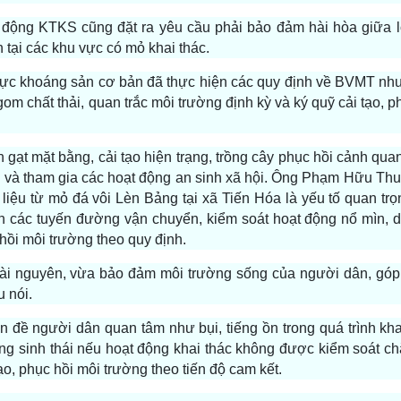
 động KTKS cũng đặt ra yêu cầu phải bảo đảm hài hòa giữa lợ
tại các khu vực có mỏ khai thác.
 vực khoáng sản cơ bản đã thực hiện các quy định về BVMT nh
om chất thải, quan trắc môi trường định kỳ và ký quỹ cải tạo, p
n gạt mặt bằng, cải tạo hiện trạng, trồng cây phục hồi cảnh qua
và tham gia các hoạt động an sinh xã hội. Ông Phạm Hữu Thu
ệu từ mỏ đá vôi Lèn Bảng tại xã Tiến Hóa là yếu tố quan trọ
n các tuyến đường vận chuyển, kiểm soát hoạt động nổ mìn, d
hồi môi trường theo quy định.
tài nguyên, vừa bảo đảm môi trường sống của người dân, góp
 nói.
n đề người dân quan tâm như bụi, tiếng ồn trong quá trình kha
g sinh thái nếu hoạt động khai thác không được kiểm soát ch
o, phục hồi môi trường theo tiến độ cam kết.