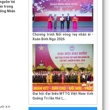
 nguồn tài
án trọng
 sống Nhân
Chương trình Nối vòng tay nhân ái -
Xuân Bính Ngọ 2026
Đại hội đại biểu MTTQ Việt Nam tỉnh
Quảng Trị lần thứ I,...
Ảnh: K.H