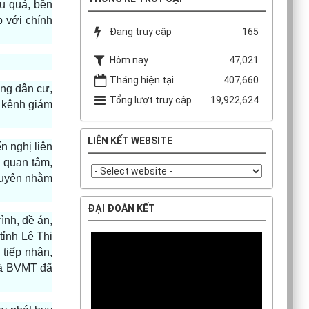
ệu quả, bền
p với chính
Đang truy cập
165
Hôm nay
47,021
Tháng hiện tại
407,660
ồng dân cư,
Tổng lượt truy cập
19,922,624
c kênh giám
LIÊN KẾT WEBSITE
n nghị liên
n quan tâm,
xuyên nhằm
ĐẠI ĐOÀN KẾT
nh, đề án,
tỉnh Lê Thị
 tiếp nhận,
và BVMT đã