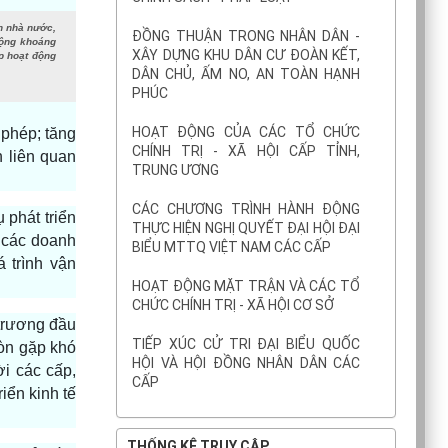
ch nhà nước,
ĐỒNG THUẬN TRONG NHÂN DÂN -
 động khoáng
XÂY DỰNG KHU DÂN CƯ ĐOÀN KẾT,
p hoạt động
DÂN CHỦ, ẤM NO, AN TOÀN HẠNH
PHÚC
HOẠT ĐỘNG CỦA CÁC TỔ CHỨC
 phép; tăng
CHÍNH TRỊ - XÃ HỘI CẤP TỈNH,
 liên quan
TRUNG ƯƠNG
CÁC CHƯƠNG TRÌNH HÀNH ĐỘNG
phát triển
THỰC HIỆN NGHỊ QUYẾT ĐẠI HỘI ĐẠI
 các doanh
BIỂU MTTQ VIỆT NAM CÁC CẤP
 trình vận
HOẠT ĐỘNG MẶT TRẬN VÀ CÁC TỔ
CHỨC CHÍNH TRỊ - XÃ HỘI CƠ SỞ
trương đầu
TIẾP XÚC CỬ TRI ĐẠI BIỂU QUỐC
còn gặp khó
HỘI VÀ HỘI ĐỒNG NHÂN DÂN CÁC
i các cấp,
CẤP
iển kinh tế
THỐNG KÊ TRUY CẬP