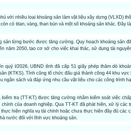
hú với nhiều loại khoáng sản làm vật liệu xây dựng (VLXD) t
đó còn có titan, vàng, than bùn và một số khoáng sản khác. Đây l
g sản từng bước được tăng cường. Quy hoạch khoáng sản đã
ến năm 2050, tạo cơ sở cho việc khai thác, sử dụng tài nguyê
n quý I/2026, UBND tỉnh đã cấp 51 giấy phép thăm dò khoá
sản (KTKS). Tỉnh cũng tổ chức đấu giá thành công 44 khu vực
u ngân sách và đáp ứng nhu cầu vật liệu cho các công trình hạ
a, kiểm tra (TT-KT) được tăng cường nhằm kiểm soát việc chấ
ài chính của doanh nghiệp. Qua TT-KT đã phát hiện, xử lý các
 thực hiện nghĩa vụ tài chính hoặc chưa thực hiện đầy đủ các 
nhà nước đối với lĩnh vực khoáng sản.