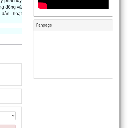
ày phát huy
ộng đồng và
 dân, hoạt
Fanpage