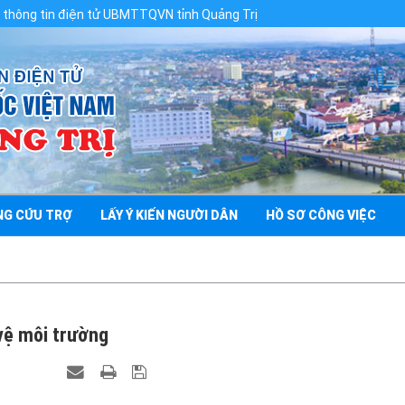
iện tử UBMTTQVN tỉnh Quảng Trị
NG CỨU TRỢ
LẤY Ý KIẾN NGƯỜI DÂN
HỒ SƠ CÔNG VIỆC
vệ môi trường