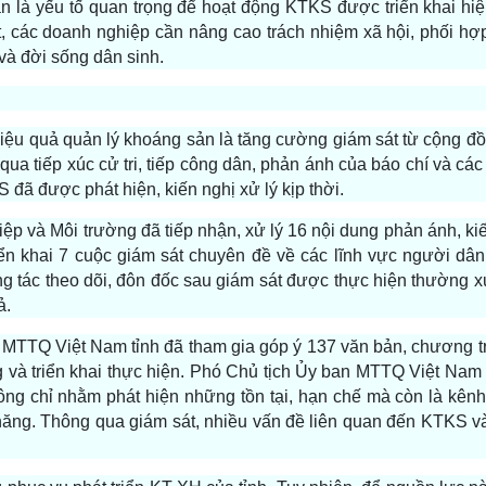
n là yếu tố quan trọng để hoạt động KTKS được triển khai hi
t, các doanh nghiệp cần nâng cao trách nhiệm xã hội, phối hợ
và đời sống dân sinh.
iệu quả quản lý khoáng sản là tăng cường giám sát từ cộng đ
 qua tiếp xúc cử tri, tiếp công dân, phản ánh của báo chí và cá
 đã được phát hiện, kiến nghị xử lý kịp thời.
 và Môi trường đã tiếp nhận, xử lý 16 nội dung phản ánh, kiế
iển khai 7 cuộc giám sát chuyên đề về các lĩnh vực người dâ
g tác theo dõi, đôn đốc sau giám sát được thực hiện thường 
ả.
TTQ Việt Nam tỉnh đã tham gia góp ý 137 văn bản, chương trì
 và triển khai thực hiện. Phó Chủ tịch Ủy ban MTTQ Việt Nam 
ông chỉ nhằm phát hiện những tồn tại, hạn chế mà còn là kênh
năng. Thông qua giám sát, nhiều vấn đề liên quan đến KTKS 