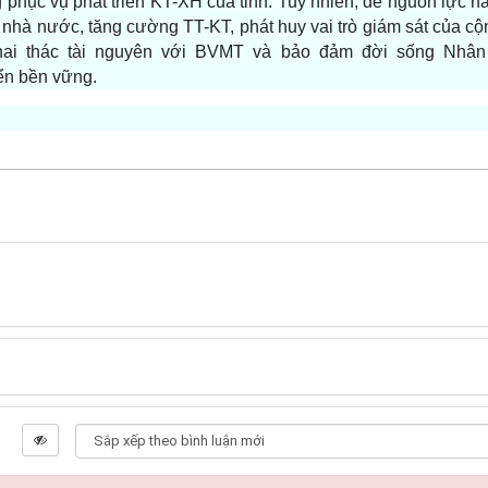
 phục vụ phát triển KT-XH của tỉnh. Tuy nhiên, để nguồn lực n
lý nhà nước, tăng cường TT-KT, phát huy vai trò giám sát của c
khai thác tài nguyên với BVMT và bảo đảm đời sống Nhân
ển bền vững.