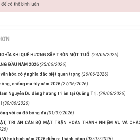
c
để có thể bình luận
 HƠN
 NGHĨA KHI QUÊ HƯƠNG SẮP TRÒN MỘT TUỔI
(24/06/2026)
ÁNG ĐẦU NĂM 2026
(25/06/2026)
tế, văn hóa có ý nghĩa đặc biệt quan trọng
(26/06/2026)
hòng, chống ma túy năm 2026
(27/06/2026)
Nam Nguyễn Du dâng hương tri ân tại Quảng Trị.
(29/06/2026)
I
(30/06/2026)
hông với cá độ bóng đá
(01/07/2026)
ẶT, TRI ÂN CÁN BỘ MẶT TRẬN HOÀN THÀNH NHIỆM VỤ VÀ CH
026)
 Vì hoà bình năm 2026 diễn ra thành công
(03/07/2026)