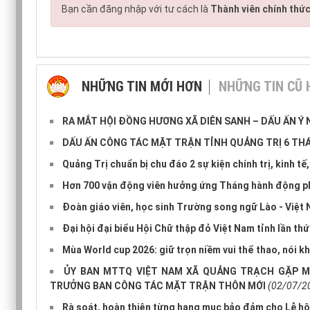
Bạn cần đăng nhập với tư cách là
Thành viên chính thứ
NHỮNG TIN MỚI HƠN
NHỮNG TIN CŨ
RA MẮT HỘI ĐỒNG HƯƠNG XÃ DIÊN SANH – DẤU ẤN Ý
DẤU ẤN CÔNG TÁC MẶT TRẬN TỈNH QUẢNG TRỊ 6 TH
Quảng Trị chuẩn bị chu đáo 2 sự kiện chính trị, kinh 
Hơn 700 vận động viên hưởng ứng Tháng hành động p
Đoàn giáo viên, học sinh Trường song ngữ Lào - Việt 
Đại hội đại biểu Hội Chữ thập đỏ Việt Nam tỉnh lần thứ 
Mùa World cup 2026: giữ trọn niềm vui thể thao, nói k
ỦY BAN MTTQ VIỆT NAM XÃ QUẢNG TRẠCH GẶP M
TRƯỞNG BAN CÔNG TÁC MẶT TRẬN THÔN MỚI
(02/07/2
Rà soát, hoàn thiện từng hạng mục bảo đảm cho Lễ hội