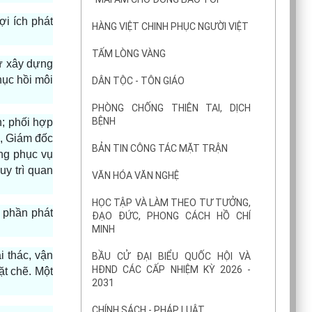
i ích phát
HÀNG VIỆT CHINH PHỤC NGƯỜI VIỆT
TẤM LÒNG VÀNG
ư xây dựng
hục hồi môi
DÂN TỘC - TÔN GIÁO
PHÒNG CHỐNG THIÊN TAI, DỊCH
BỆNH
n; phối hợp
, Giám đốc
BẢN TIN CÔNG TÁC MẶT TRẬN
ng phục vụ
uy trì quan
VĂN HÓA VĂN NGHỆ
HỌC TẬP VÀ LÀM THEO TƯ TƯỞNG,
 phần phát
ĐẠO ĐỨC, PHONG CÁCH HỒ CHÍ
MINH
i thác, vận
BẦU CỬ ĐẠI BIỂU QUỐC HỘI VÀ
HĐND CÁC CẤP NHIỆM KỲ 2026 -
ặt chẽ. Một
2031
CHÍNH SÁCH - PHÁP LUẬT