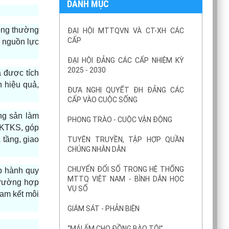
DANH MỤC
hông thường
ĐẠI HỘI MTTQVN VÀ CT-XH CÁC
CẤP
à nguồn lực
ĐẠI HỘI ĐẢNG CÁC CẤP NHIỆM KỲ
2025 - 2030
 được tích
n hiệu quả,
ĐƯA NGHỊ QUYẾT ĐH ĐẢNG CÁC
CẤP VÀO CUỘC SỐNG
ng sản làm
PHONG TRÀO - CUỘC VẬN ĐỘNG
 KTKS, góp
 tầng, giao
TUYÊN TRUYỀN, TẬP HỢP QUẦN
CHÚNG NHÂN DÂN
CHUYỂN ĐỔI SỐ TRONG HỆ THỐNG
p hành quy
MTTQ VIỆT NAM - BÌNH DÂN HỌC
 trường hợp
VỤ SỐ
cam kết môi
GIÁM SÁT - PHẢN BIỆN
“MÁI ẤM CHO ĐỒNG BÀO TÔI”