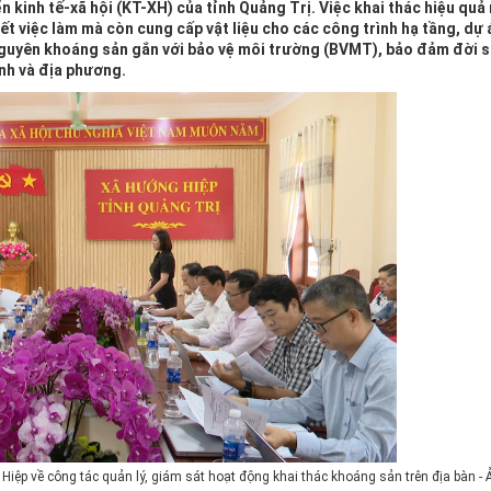
ển kinh tế-xã hội (KT-XH) của tỉnh Quảng Trị. Việc khai thác hiệu quả
t việc làm mà còn cung cấp vật liệu cho các công trình hạ tầng, dự 
i nguyên khoáng sản gắn với bảo vệ môi trường (BVMT), bảo đảm đời
nh và địa phương.
ệp về công tác quản lý, giám sát hoạt động khai thác khoáng sản trên địa bàn - 