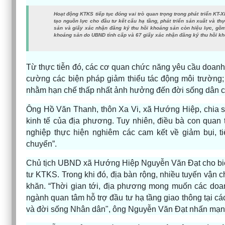
Hoạt động KTKS tiếp tục đóng vai trò quan trọng trong phát triển KT-
tạo nguồn lực cho đầu tư kết cấu hạ tầng, phát triển sản xuất và th
sản và giấy xác nhận đăng ký thu hồi khoáng sản còn hiệu lực, gồ
khoáng sản do UBND tỉnh cấp và 67 giấy xác nhận đăng ký thu hồi k
Từ thực tiễn đó, các cơ quan chức năng yêu cầu doanh
cường các biện pháp giảm thiểu tác động môi trường; 
nhằm hạn chế thấp nhất ảnh hưởng đến đời sống dân 
Ông Hồ Văn Thanh, thôn Xa Vi, xã Hướng Hiệp, chia sẻ
kinh tế của địa phương. Tuy nhiên, điều bà con qua
nghiệp thực hiện nghiêm các cam kết về giảm bụi, t
chuyển”.
Chủ tịch UBND xã Hướng Hiệp Nguyễn Văn Đạt cho biết
tư KTKS. Trong khi đó, địa bàn rộng, nhiều tuyến vận 
khăn. “Thời gian tới, địa phương mong muốn các doan
ngành quan tâm hỗ trợ đầu tư hạ tầng giao thông tại cá
và đời sống Nhân dân", ông Nguyễn Văn Đạt nhấn mạn