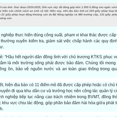
XH của tỉnh. Giai đoạn 2020-2025, lĩnh vực này đã đóng góp trên 1.500 tỉ đồng vào ngân sá
ực hiện các chính sách an sinh xã hội. Hiện nay, trên địa bàn tỉnh có 220 giấy phép hoạt
m 22 giấy phép hoạt động khoáng sản do Bộ Nông nghiệp và Môi trường cấp, 131 giấy phé
hoáng sản.
 nghiệp thực hiện đúng công suất, phạm vi khai thác được cấp
thường xuyên kiểm tra, giám sát việc chấp hành các quy định
cư.
: “Hầu hết người dân đồng tình với chủ trương KTKS phục vụ 
n tâm là môi trường sống phải được bảo đảm. Chúng tôi mong
iếng ồn, bảo vệ nguồn nước và an toàn giao thông trong quá
, hiện địa bàn có 11 điểm mỏ đã được cấp phép hoặc có chủ 
chuyển đi qua khu dân cư và trường học nên công tác quản lý 
h nghiệp tiếp tục nâng cao trách nhiệm trong BVMT, đồng thờ
c khu vực chịu tác động, góp phần bảo đảm hài hòa giữa phát tr
h.