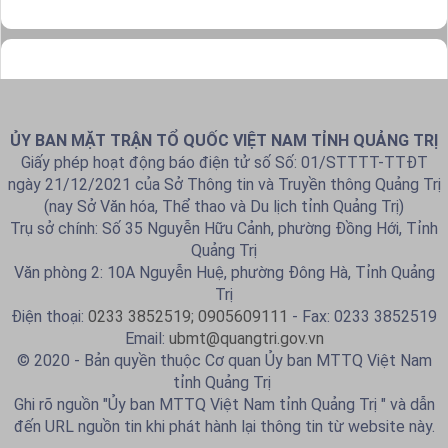
ỦY BAN MẶT TRẬN TỔ QUỐC VIỆT NAM TỈNH QUẢNG TRỊ
Giấy phép hoạt động báo điện tử số Số: 01/STTTT-TTĐT
ngày 21/12/2021 của Sở Thông tin và Truyền thông Quảng Trị
(nay Sở Văn hóa, Thể thao và Du lịch tỉnh Quảng Trị)
Trụ sở chính: Số 35 Nguyễn Hữu Cảnh, phường Đồng Hới, Tỉnh
Quảng Trị
Văn phòng 2: 10A Nguyễn Huệ, phường Đông Hà, Tỉnh Quảng
Trị
Điện thoại:
0233 3852519; 0905609111
- Fax: 0233 3852519
Email:
ubmt@quangtri.gov.vn
© 2020 - Bản quyền thuộc Cơ quan Ủy ban MTTQ Việt Nam
tỉnh Quảng Trị
Ghi rõ nguồn "Ủy ban MTTQ Việt Nam tỉnh Quảng Trị " và dẫn
đến URL nguồn tin khi phát hành lại thông tin từ website này.