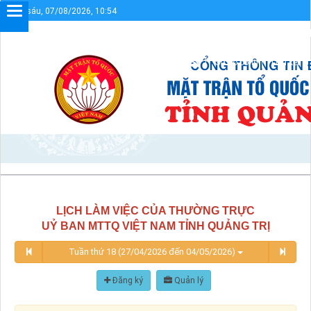
Thứ sáu, 07/08/2026, 10:54
Chào mừng bạn đến với Cổng thông tin điện tử UBMTTQVN tỉnh Qu
Sơ đồ cổng
Liên kết
LỊCH LÀM VIỆC CỦA THƯỜNG TRỰC
UỶ BAN MTTQ VIỆT NAM TỈNH QUẢNG TRỊ
Tuần thứ 18 (27/04/2026 đến 04/05/2026)
Đăng ký
Quản lý