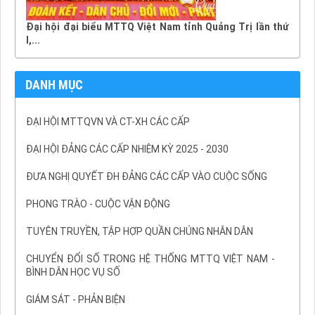
Đại hội đại biểu MTTQ Việt Nam tỉnh Quảng Trị lần thứ
I,...
DANH MỤC
ĐẠI HỘI MTTQVN VÀ CT-XH CÁC CẤP
ĐẠI HỘI ĐẢNG CÁC CẤP NHIỆM KỲ 2025 - 2030
ĐƯA NGHỊ QUYẾT ĐH ĐẢNG CÁC CẤP VÀO CUỘC SỐNG
PHONG TRÀO - CUỘC VẬN ĐỘNG
TUYÊN TRUYỀN, TẬP HỢP QUẦN CHÚNG NHÂN DÂN
CHUYỂN ĐỔI SỐ TRONG HỆ THỐNG MTTQ VIỆT NAM -
BÌNH DÂN HỌC VỤ SỐ
GIÁM SÁT - PHẢN BIỆN