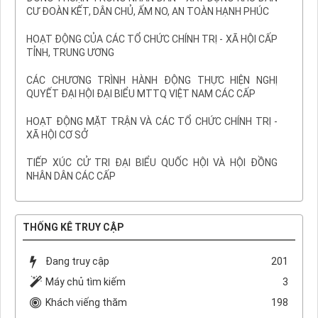
CƯ ĐOÀN KẾT, DÂN CHỦ, ẤM NO, AN TOÀN HẠNH PHÚC
HOẠT ĐỘNG CỦA CÁC TỔ CHỨC CHÍNH TRỊ - XÃ HỘI CẤP
TỈNH, TRUNG ƯƠNG
CÁC CHƯƠNG TRÌNH HÀNH ĐỘNG THỰC HIỆN NGHỊ
QUYẾT ĐẠI HỘI ĐẠI BIỂU MTTQ VIỆT NAM CÁC CẤP
HOẠT ĐỘNG MẶT TRẬN VÀ CÁC TỔ CHỨC CHÍNH TRỊ -
XÃ HỘI CƠ SỞ
TIẾP XÚC CỬ TRI ĐẠI BIỂU QUỐC HỘI VÀ HỘI ĐỒNG
NHÂN DÂN CÁC CẤP
THỐNG KÊ TRUY CẬP
Đang truy cập
201
Máy chủ tìm kiếm
3
Khách viếng thăm
198