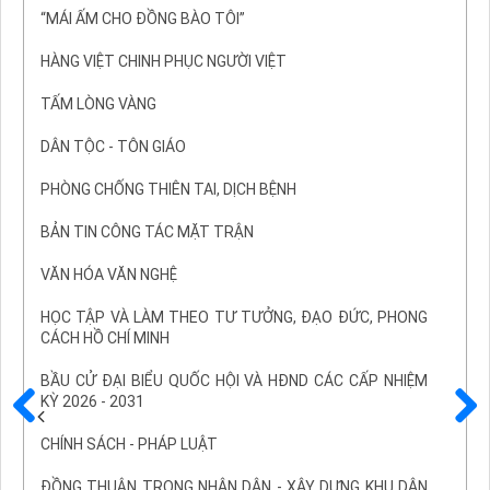
“MÁI ẤM CHO ĐỒNG BÀO TÔI”
HÀNG VIỆT CHINH PHỤC NGƯỜI VIỆT
TẤM LÒNG VÀNG
DÂN TỘC - TÔN GIÁO
PHÒNG CHỐNG THIÊN TAI, DỊCH BỆNH
BẢN TIN CÔNG TÁC MẶT TRẬN
VĂN HÓA VĂN NGHỆ
HỌC TẬP VÀ LÀM THEO TƯ TƯỞNG, ĐẠO ĐỨC, PHONG
CÁCH HỒ CHÍ MINH
BẦU CỬ ĐẠI BIỂU QUỐC HỘI VÀ HĐND CÁC CẤP NHIỆM
KỲ 2026 - 2031
Trước
Sau
CHÍNH SÁCH - PHÁP LUẬT
ĐỒNG THUẬN TRONG NHÂN DÂN - XÂY DỰNG KHU DÂN