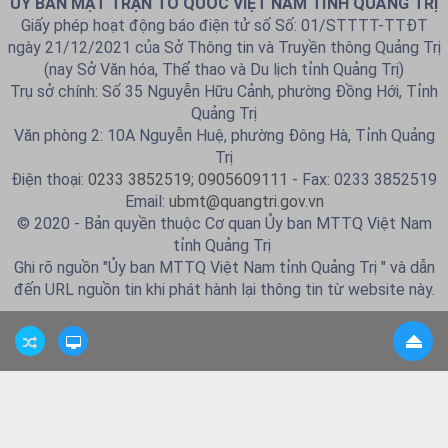
ỦY BAN MẶT TRẬN TỔ QUỐC VIỆT NAM TỈNH QUẢNG TRỊ
Giấy phép hoạt động báo điện tử số Số: 01/STTTT-TTĐT
ngày 21/12/2021 của Sở Thông tin và Truyền thông Quảng Trị
(nay Sở Văn hóa, Thể thao và Du lịch tỉnh Quảng Trị)
Trụ sở chính: Số 35 Nguyễn Hữu Cảnh, phường Đồng Hới, Tỉnh
Quảng Trị
Văn phòng 2: 10A Nguyễn Huệ, phường Đông Hà, Tỉnh Quảng
Trị
Điện thoại:
0233 3852519; 0905609111
- Fax: 0233 3852519
Email:
ubmt@quangtri.gov.vn
© 2020 - Bản quyền thuộc Cơ quan Ủy ban MTTQ Việt Nam
tỉnh Quảng Trị
Ghi rõ nguồn "Ủy ban MTTQ Việt Nam tỉnh Quảng Trị " và dẫn
đến URL nguồn tin khi phát hành lại thông tin từ website này.