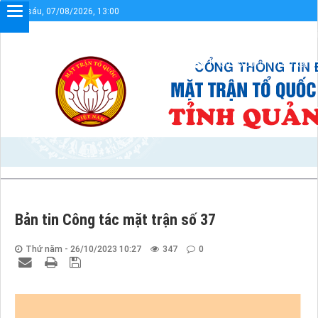
Thứ sáu, 07/08/2026, 13:00
Chào mừng bạn đến với Cổng thông tin điện tử UBMTTQVN tỉnh Quản
Sơ đồ cổng
Liên kết
Bản tin Công tác mặt trận số 37
Thứ năm - 26/10/2023 10:27
347
0