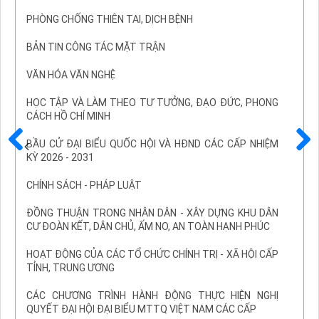
PHÒNG CHỐNG THIÊN TAI, DỊCH BỆNH
BẢN TIN CÔNG TÁC MẶT TRẬN
VĂN HÓA VĂN NGHỆ
HỌC TẬP VÀ LÀM THEO TƯ TƯỞNG, ĐẠO ĐỨC, PHONG
CÁCH HỒ CHÍ MINH
BẦU CỬ ĐẠI BIỂU QUỐC HỘI VÀ HĐND CÁC CẤP NHIỆM
KỲ 2026 - 2031
Trước
Sau
CHÍNH SÁCH - PHÁP LUẬT
ĐỒNG THUẬN TRONG NHÂN DÂN - XÂY DỰNG KHU DÂN
CƯ ĐOÀN KẾT, DÂN CHỦ, ẤM NO, AN TOÀN HẠNH PHÚC
HOẠT ĐỘNG CỦA CÁC TỔ CHỨC CHÍNH TRỊ - XÃ HỘI CẤP
TỈNH, TRUNG ƯƠNG
CÁC CHƯƠNG TRÌNH HÀNH ĐỘNG THỰC HIỆN NGHỊ
QUYẾT ĐẠI HỘI ĐẠI BIỂU MTTQ VIỆT NAM CÁC CẤP