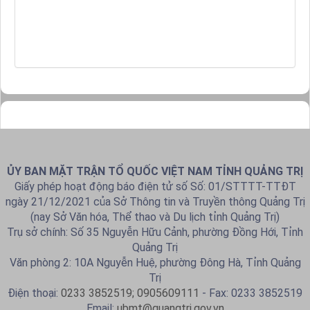
ỦY BAN MẶT TRẬN TỔ QUỐC VIỆT NAM TỈNH QUẢNG TRỊ
Giấy phép hoạt động báo điện tử số Số: 01/STTTT-TTĐT
ngày 21/12/2021 của Sở Thông tin và Truyền thông Quảng Trị
(nay Sở Văn hóa, Thể thao và Du lịch tỉnh Quảng Trị)
Trụ sở chính: Số 35 Nguyễn Hữu Cảnh, phường Đồng Hới, Tỉnh
Quảng Trị
Văn phòng 2: 10A Nguyễn Huệ, phường Đông Hà, Tỉnh Quảng
Trị
Điện thoại:
0233 3852519; 0905609111
- Fax: 0233 3852519
Email:
ubmt@quangtri.gov.vn