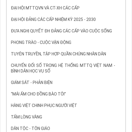
ĐẠI HỘI MTTQVN VÀ CT-XH CÁC CẤP
ĐẠI HỘI ĐẢNG CÁC CẤP NHIỆM KỲ 2025 - 2030
ĐƯA NGHỊ QUYẾT ĐH ĐẢNG CÁC CẤP VÀO CUỘC SỐNG
PHONG TRÀO - CUỘC VẬN ĐỘNG
TUYÊN TRUYỀN, TẬP HỢP QUẦN CHÚNG NHÂN DÂN
CHUYỂN ĐỔI SỐ TRONG HỆ THỐNG MTTQ VIỆT NAM -
BÌNH DÂN HỌC VỤ SỐ
GIÁM SÁT - PHẢN BIỆN
“MÁI ẤM CHO ĐỒNG BÀO TÔI”
HÀNG VIỆT CHINH PHỤC NGƯỜI VIỆT
TẤM LÒNG VÀNG
DÂN TỘC - TÔN GIÁO