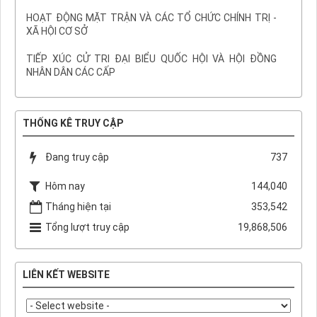
HOẠT ĐỘNG MẶT TRẬN VÀ CÁC TỔ CHỨC CHÍNH TRỊ -
XÃ HỘI CƠ SỞ
TIẾP XÚC CỬ TRI ĐẠI BIỂU QUỐC HỘI VÀ HỘI ĐỒNG
NHÂN DÂN CÁC CẤP
THỐNG KÊ TRUY CẬP
Đang truy cập
737
Hôm nay
144,040
Tháng hiện tại
353,542
Tổng lượt truy cập
19,868,506
LIÊN KẾT WEBSITE