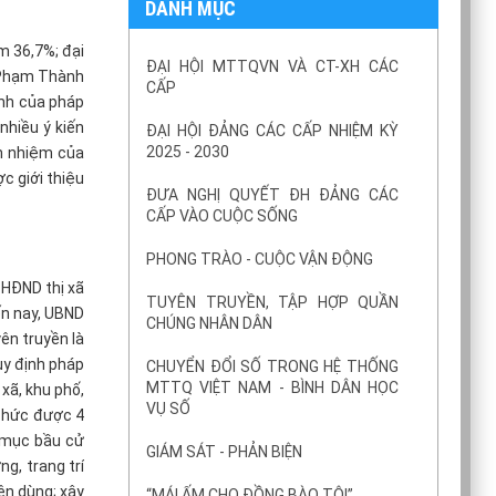
DANH MỤC
m 36,7%; đại
ĐẠI HỘI MTTQVN VÀ CT-XH CÁC
ị Phạm Thành
CẤP
ịnh của pháp
nhiều ý kiến
ĐẠI HỘI ĐẢNG CÁC CẤP NHIỆM KỲ
2025 - 2030
ch nhiệm của
ợc giới thiệu
ĐƯA NGHỊ QUYẾT ĐH ĐẢNG CÁC
CẤP VÀO CUỘC SỐNG
PHONG TRÀO - CUỘC VẬN ĐỘNG
 HĐND thị xã
TUYÊN TRUYỀN, TẬP HỢP QUẦN
ến nay, UBND
CHÚNG NHÂN DÂN
ên truyền là
uy định pháp
CHUYỂN ĐỔI SỐ TRONG HỆ THỐNG
MTTQ VIỆT NAM - BÌNH DÂN HỌC
xã, khu phố,
VỤ SỐ
 chức được 4
n mục bầu cử
GIÁM SÁT - PHẢN BIỆN
g, trang trí
ên dùng; xây
“MÁI ẤM CHO ĐỒNG BÀO TÔI”