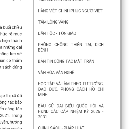
HÀNG VIỆT CHINH PHỤC NGƯỜI VIỆT
TẤM LÒNG VÀNG
à buổi chiều
DÂN TỘC - TÔN GIÁO
 thức rõ mục
c hiện thành
PHÒNG CHỐNG THIÊN TAI, DỊCH
ra những đại
BỆNH
 năng lực sở
quan có thẩm
BẢN TIN CÔNG TÁC MẶT TRẬN
ết sách đúng
VĂN HÓA VĂN NGHỆ
HỌC TẬP VÀ LÀM THEO TƯ TƯỞNG,
ĐẠO ĐỨC, PHONG CÁCH HỒ CHÍ
MINH
ạo thị xã đã
công tác bảo
BẦU CỬ ĐẠI BIỂU QUỐC HỘI VÀ
đến công tác
HĐND CÁC CẤP NHIỆM KỲ 2026 -
/2021. Trong
2031
ruyền, hướng
CHÍNH SÁCH - PHÁP LUẬT
thường xuyên