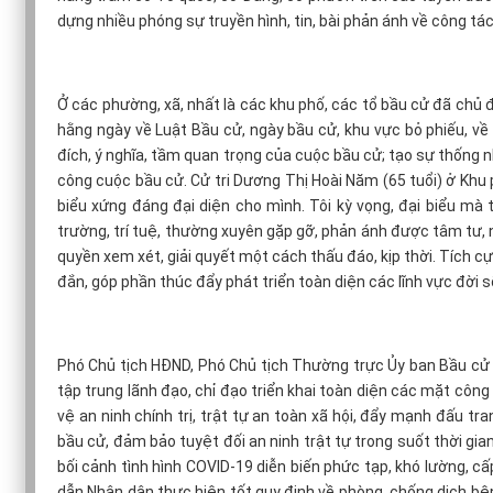
dựng nhiều phóng sự truyền hình, tin, bài phản ánh về công tá
Ở các phường, xã, nhất là các khu phố, các tổ bầu cử đã chủ 
hằng ngày về Luật Bầu cử, ngày bầu cử, khu vực bỏ phiếu, về
đích, ý nghĩa, tầm quan trọng của cuộc bầu cử; tạo sự thống n
công cuộc bầu cử. Cử tri Dương Thị Hoài Năm (65 tuổi) ở Khu
biểu xứng đáng đại diện cho mình. Tôi kỳ vọng, đại biểu mà 
trường, trí tuệ, thường xuyên gặp gỡ, phản ánh được tâm tư,
quyền xem xét, giải quyết một cách thấu đáo, kịp thời. Tíc
đắn, góp phần thúc đẩy phát triển toàn diện các lĩnh vực đời s
Phó Chủ tịch HĐND, Phó Chủ tịch Thường trực Ủy ban Bầu cử t
tập trung lãnh đạo, chỉ đạo triển khai toàn diện các mặt côn
vệ an ninh chính trị, trật tự an toàn xã hội, đẩy mạnh đấu t
bầu cử, đảm bảo tuyệt đối an ninh trật tự trong suốt thời gia
bối cảnh tình hình COVID-19 diễn biến phức tạp, khó lường, cấ
dẫn Nhân dân thực hiện tốt quy định về phòng, chống dịch bệnh