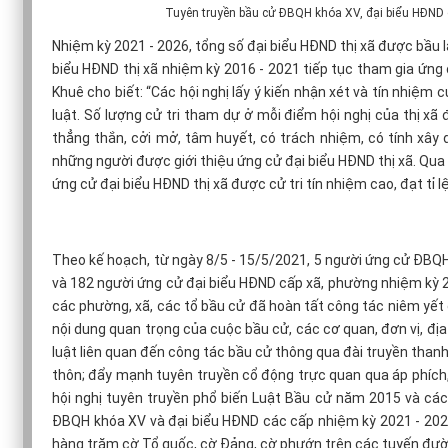
Tuyên truyền bầu cử ĐBQH khóa XV, đại biểu HĐND c
Nhiệm kỳ 2021 - 2026, tổng số đại biểu HĐND thị xã được bầu l
biểu HĐND thị xã nhiệm kỳ 2016 - 2021 tiếp tục tham gia ứn
Khuê cho biết: “Các hội nghị lấy ý kiến nhận xét và tín nhiệm
luật. Số lượng cử tri tham dự ở mỗi điểm hội nghị của thị xã 
thẳng thắn, cởi mở, tâm huyết, có trách nhiệm, có tính xây d
những người được giới thiệu ứng cử đại biểu HĐND thị xã. Qua hộ
ứng cử đại biểu HĐND thị xã được cử tri tín nhiệm cao, đạt tỉ l
Theo kế hoạch, từ ngày 8/5 - 15/5/2021, 5 người ứng cử ĐBQH 
và 182 người ứng cử đại biểu HĐND cấp xã, phường nhiệm kỳ 20
các phường, xã, các tổ bầu cử đã hoàn tất công tác niêm yết
nội dung quan trọng của cuộc bầu cử, các cơ quan, đơn vị, đị
luật liên quan đến công tác bầu cử thông qua đài truyền thanh
thôn; đẩy mạnh tuyên truyền cổ động trực quan qua áp phích,
hội nghị tuyên truyền phổ biến Luật Bầu cử năm 2015 và các
ĐBQH khóa XV và đại biểu HĐND các cấp nhiệm kỳ 2021 - 2026;
hàng trăm cờ Tổ quốc, cờ Đảng, cờ phướn trên các tuyến đườn