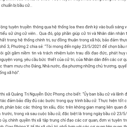
c chuẩn bị bầu cử…
động tuyên truyền thông qua hệ thống loa theo định kỳ vào buổi sáng v
 tiểu sử ứng cử viên… Qua đó, góp phần giúp cử tri và Nhân dân nhận
hất trong hệ thống chính trị, sự đồng thuận trong xã hội, bảo đảm thự
 phố 3, Phường 2 chia sẻ: “Tôi mong đến ngày 23/5/2021 để chọn bầu 
tôi gửi gắm niềm tin và trách nhiệm luôn trau dồi đạo đức, phát huy
 nguyện vọng, yêu cầu bức thiết của cử tri, của Nhân dân đến các cơ 
h cực tham mưu cho Đảng, Nhà nước, địa phương những chủ trương, quy
ống xã hội”.
hị xã Quảng Trị Nguyễn Đức Phong cho biết: “Ủy ban bầu cử và lãnh đ
g tác đảm bảo đầy đủ các bước trong quy trình bầu cử. Thực hiện tốt 
ranh, phản bác các thông tin xấu, độc trên không gian mạng liên quan 
n trước, trong và sau cuộc bầu cử, đặc biệt là trong ngày bầu cử 23/5
p ủy, chính quyền thị xã tập trung chỉ đạo các cơ quan, đơn vị tuyên t
. Giao Phòng Y tế thị xã chủ trì, phối hợp với các cơ quan liên quan 