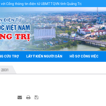
hông tin điện tử UBMTTQVN tỉnh Quảng Trị
NG CỨU TRỢ
LẤY Ý KIẾN NGƯỜI DÂN
HỒ SƠ CÔNG VIỆC
- 2031