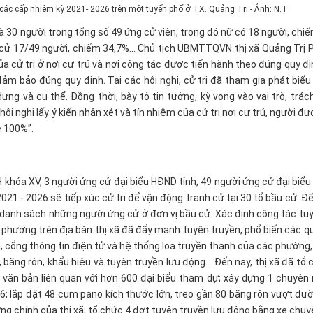
ác cấp nhiệm kỳ 2021- 2026 trên một tuyến phố ở TX. Quảng Trị - Ảnh: N.T​
à 30 người trong tổng số 49 ứng cử viên, trong đó nữ có 18 người, chiế
g cử 17/49 người, chiếm 34,7%... Chủ tịch UBMTTQVN thị xã Quảng Tr
 của cử tri ở nơi cư trú và nơi công tác được tiến hành theo đúng quy đ
đảm bảo đúng quy định. Tại các hội nghị, cử tri đã tham gia phát biểu 
ựng và cụ thể. Đồng thời, bày tỏ tin tưởng, kỳ vọng vào vai trò, trá
i nghị lấy ý kiến nhận xét và tín nhiệm của cử tri nơi cư trú, người đư
ệ 100%”.
khóa XV, 3 người ứng cử đại biểu HĐND tỉnh, 49 người ứng cử đại biểu
21 - 2026 sẽ tiếp xúc cử tri để vận động tranh cử tại 30 tổ bầu cử. Đ
 danh sách những người ứng cử ở đơn vị bầu cử. Xác định công tác tuy
a phương trên địa bàn thị xã đã đẩy mạnh tuyên truyền, phổ biến các q
, cổng thông tin điện tử và hệ thống loa truyền thanh của các phường, 
 băng rôn, khẩu hiệu và tuyên truyền lưu động… Đến nay, thị xã đã tổ
 văn bản liên quan với hơn 600 đại biểu tham dự; xây dựng 1 chuyê
 lắp đặt 48 cụm pano kích thước lớn, treo gần 80 băng rôn vượt đườn
g chính của thị xã; tổ chức 4 đợt tuyên truyền lưu động bằng xe chuy