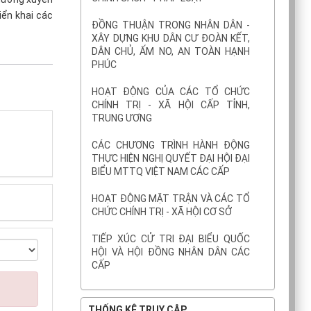
iển khai các
ĐỒNG THUẬN TRONG NHÂN DÂN -
XÂY DỰNG KHU DÂN CƯ ĐOÀN KẾT,
DÂN CHỦ, ẤM NO, AN TOÀN HẠNH
PHÚC
HOẠT ĐỘNG CỦA CÁC TỔ CHỨC
CHÍNH TRỊ - XÃ HỘI CẤP TỈNH,
TRUNG ƯƠNG
CÁC CHƯƠNG TRÌNH HÀNH ĐỘNG
THỰC HIỆN NGHỊ QUYẾT ĐẠI HỘI ĐẠI
BIỂU MTTQ VIỆT NAM CÁC CẤP
HOẠT ĐỘNG MẶT TRẬN VÀ CÁC TỔ
CHỨC CHÍNH TRỊ - XÃ HỘI CƠ SỞ
TIẾP XÚC CỬ TRI ĐẠI BIỂU QUỐC
HỘI VÀ HỘI ĐỒNG NHÂN DÂN CÁC
CẤP
THỐNG KÊ TRUY CẬP