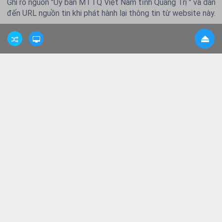
Ghi rõ nguồn "Ủy ban MTTQ Việt Nam tỉnh Quảng Trị " và dẫn
đến URL nguồn tin khi phát hành lại thông tin từ website này.