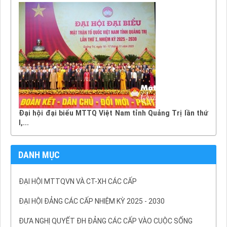
Đại hội đại biểu MTTQ Việt Nam tỉnh Quảng Trị lần thứ
I,...
DANH MỤC
ĐẠI HỘI MTTQVN VÀ CT-XH CÁC CẤP
ĐẠI HỘI ĐẢNG CÁC CẤP NHIỆM KỲ 2025 - 2030
ĐƯA NGHỊ QUYẾT ĐH ĐẢNG CÁC CẤP VÀO CUỘC SỐNG