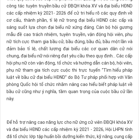
công tác tuyên truyền bầu cử ĐBQH khóa XV và đại biểu HĐND
các cấp nhiệm kỳ 2021- 2026 để cử tri hiểu rõ các quy định về
cơ cấu, thành phần, tỉ lệ nữ trong đại biểu HĐND các cấp và
sáng suốt lựa chọn đại biểu nữ xứng đáng. Cán bộ hội gương
mẫu đề cao trách nhiệm, tuyên truyền, vận động hội viên, phụ
nữ tích cực tham gia bầu cử, bầu đúng, bầu đủ, bầu một lần và
đảm bảo tỉ lệ, chất lượng đại biểu các cơ quan dân cử nói
chung, đại biểu nữ nói riêng đạt yêu cầu theo quy định… Các cấp
hội phụ nữ còn vận động, tổ chức và hướng dẫn cán bộ, hội viên,
phụ nữ tham gia tích cực cuộc thi trực tuyến “Tìm hiểu pháp
luật về bầu cử đại biểu HĐND” do Bộ Tư pháp phối hợp với Văn
phòng Quốc hội tổ chức nhằm nâng cao hiểu biết pháp luật về
bầu cử cũng như ý nghĩa, tầm quan trọng của cuộc bầu cử lần
này.
Để hỗ trợ nâng cao năng lực cho nữ ứng cử viên ĐBQH khóa XV
và đại biểu HĐND các cấp nhiệm kỳ 2021 - 2026, Hội LHPN tỉnh
đã tổ chức lớp tập huấn bồi dưỡng kiến thức, kỹ năng; cung cấp