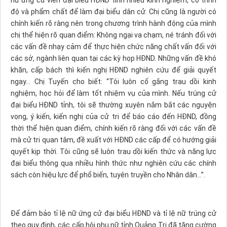
nữ ứng cử viên đại biểu HĐND tỉnh nhiều kinh nghiệm, có trình
độ và phẩm chất để làm đại biểu dân cử. Chị cũng là người có
chính kiến rõ ràng nên trong chương trình hành động của mình
chị thể hiện rõ quan điểm: Không ngại va chạm, né tránh đối với
các vấn đề nhạy cảm để thực hiện chức năng chất vấn đối với
các sở, ngành liên quan tại các kỳ họp HĐND. Những vấn đề khó
khăn, cấp bách thì kiến nghị HĐND nghiên cứu để giải quyết
ngay... Chị Tuyến cho biết: “Tôi luôn cố gắng trau dồi kinh
nghiệm, học hỏi để làm tốt nhiệm vụ của mình. Nếu trúng cử
đại biểu HĐND tỉnh, tôi sẽ thường xuyên nắm bắt các nguyện
vọng, ý kiến, kiến nghị của cử tri để báo cáo đến HĐND, đồng
thời thể hiện quan điểm, chính kiến rõ ràng đối với các vấn đề
mà cử tri quan tâm, đề xuất với HĐND các cấp để có hướng giải
quyết kịp thời. Tôi cũng sẽ luôn trau dồi kiến thức và năng lực
đại biểu thông qua nhiều hình thức như nghiên cứu các chính
sách còn hiệu lực để phổ biến, tuyên truyền cho Nhân dân…”.
Để đảm bảo tỉ lệ nữ ứng cử đại biểu HĐND và tỉ lệ nữ trúng cử
theo quy định, các cấp hội phụ nữ tỉnh Quảng Trị đã tăng cường