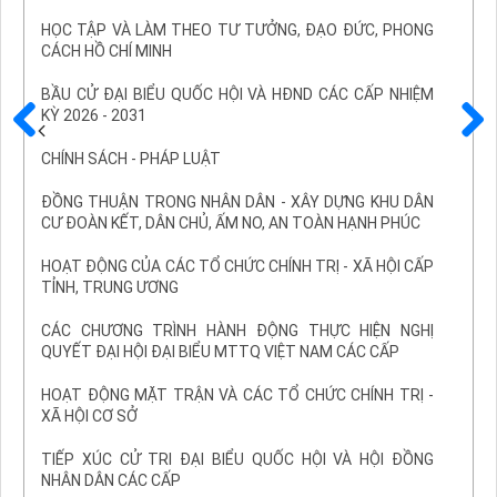
HỌC TẬP VÀ LÀM THEO TƯ TƯỞNG, ĐẠO ĐỨC, PHONG
CÁCH HỒ CHÍ MINH
BẦU CỬ ĐẠI BIỂU QUỐC HỘI VÀ HĐND CÁC CẤP NHIỆM
KỲ 2026 - 2031
Trước
Sau
CHÍNH SÁCH - PHÁP LUẬT
ĐỒNG THUẬN TRONG NHÂN DÂN - XÂY DỰNG KHU DÂN
CƯ ĐOÀN KẾT, DÂN CHỦ, ẤM NO, AN TOÀN HẠNH PHÚC
HOẠT ĐỘNG CỦA CÁC TỔ CHỨC CHÍNH TRỊ - XÃ HỘI CẤP
TỈNH, TRUNG ƯƠNG
CÁC CHƯƠNG TRÌNH HÀNH ĐỘNG THỰC HIỆN NGHỊ
QUYẾT ĐẠI HỘI ĐẠI BIỂU MTTQ VIỆT NAM CÁC CẤP
HOẠT ĐỘNG MẶT TRẬN VÀ CÁC TỔ CHỨC CHÍNH TRỊ -
XÃ HỘI CƠ SỞ
TIẾP XÚC CỬ TRI ĐẠI BIỂU QUỐC HỘI VÀ HỘI ĐỒNG
NHÂN DÂN CÁC CẤP