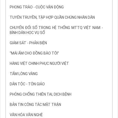
PHONG TRÀO - CUỘC VẬN ĐỘNG
TUYÊN TRUYỀN, TẬP HỢP QUẦN CHÚNG NHÂN DÂN
CHUYỂN ĐỔI SỐ TRONG HỆ THỐNG MTTQ VIỆT NAM -
BÌNH DÂN HỌC VỤ SỐ
GIÁM SÁT - PHẢN BIỆN
“MÁI ẤM CHO ĐỒNG BÀO TÔI”
HÀNG VIỆT CHINH PHỤC NGƯỜI VIỆT
TẤM LÒNG VÀNG
DÂN TỘC - TÔN GIÁO
PHÒNG CHỐNG THIÊN TAI, DỊCH BỆNH
BẢN TIN CÔNG TÁC MẶT TRẬN
VĂN HÓA VĂN NGHỆ