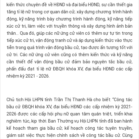
kiến thức chuyên đề về HĐND và đại biểu HĐND, sự cần thiết gia
tăng tỉ lệ nữ trong cơ quan dân cử; xây dựng chương trình hành
động, kỹ năng trình bày chương trình hành động, kỹ năng tiếp
xúc cử tri, làm việc với truyền thông và xây dựng hình ảnh bản
thân... Qua đó, giúp các nữ ứng cử viên có thêm sự tự tin trong
tiếp xúc cử tri, vận động tranh cử và áp dụng kiến thức vào thực
tiễn trong quá trình vận động bầu cử, tạo được ấn tượng tốt với
cử tri. Các nữ ứng cử viên cũng có thêm kiến thức và kỹ năng
cần thiết để vận động bầu cử đảm bảo nguyên tắc bầu cử,
phấn đấu đạt tỉ lệ nữ ĐBQH khóa XV, đại biểu HĐND các cấp
nhiệm kỳ 2021 - 2026.
Chủ tịch Hội LHPN tỉnh Trần Thị Thanh Hà cho biết: “Công tác
bầu cử ĐBQH khóa XV, đại biểu HĐND các cấp nhiệm kỳ 2021-
2026 được các cấp hội phụ nữ quan tâm quán triệt, triển khai
nghiêm túc, kịp thời. Ban Thường vụ Hội LHPN tỉnh đã ban hành
kế hoạch tham gia bầu cử; kế hoạch công tác tuyên truyền,
giám sát việc thực hiện chính sách về công tác bầu cử. Cùng