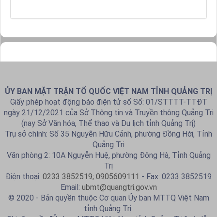
ỦY BAN MẶT TRẬN TỔ QUỐC VIỆT NAM TỈNH QUẢNG TRỊ
Giấy phép hoạt động báo điện tử số Số: 01/STTTT-TTĐT
ngày 21/12/2021 của Sở Thông tin và Truyền thông Quảng Trị
(nay Sở Văn hóa, Thể thao và Du lịch tỉnh Quảng Trị)
Trụ sở chính: Số 35 Nguyễn Hữu Cảnh, phường Đồng Hới, Tỉnh
Quảng Trị
Văn phòng 2: 10A Nguyễn Huệ, phường Đông Hà, Tỉnh Quảng
Trị
Điện thoại:
0233 3852519; 0905609111
- Fax: 0233 3852519
Email:
ubmt@quangtri.gov.vn
© 2020 - Bản quyền thuộc Cơ quan Ủy ban MTTQ Việt Nam
tỉnh Quảng Trị