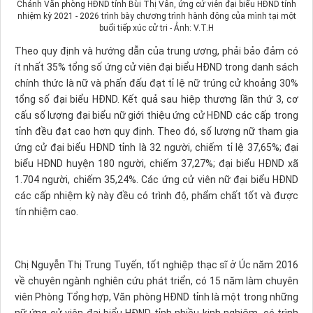
Chánh Văn phòng HĐND tỉnh Bùi Thị Vân, ứng cử viên đại biểu HĐND tỉnh
nhiệm kỳ 2021 - 2026 trình bày chương trình hành động của mình tại một
buổi tiếp xúc cử tri - Ảnh: V.T.H​
Theo quy định và hướng dẫn của trung ương, phải bảo đảm có
ít nhất 35% tổng số ứng cử viên đại biểu HĐND trong danh sách
chính thức là nữ và phấn đấu đạt tỉ lệ nữ trúng cử khoảng 30%
tổng số đại biểu HĐND. Kết quả sau hiệp thương lần thứ 3, cơ
cấu số lượng đại biểu nữ giới thiệu ứng cử HĐND các cấp trong
tỉnh đều đạt cao hơn quy định. Theo đó, số lượng nữ tham gia
ứng cử đại biểu HĐND tỉnh là 32 người, chiếm tỉ lệ 37,65%; đại
biểu HĐND huyện 180 người, chiếm 37,27%; đại biểu HĐND xã
1.704 người, chiếm 35,24%. Các ứng cử viên nữ đại biểu HĐND
các cấp nhiệm kỳ này đều có trình độ, phẩm chất tốt và được
tín nhiệm cao.
Chị Nguyễn Thị Trung Tuyến, tốt nghiệp thạc sĩ ở Úc năm 2016
về chuyên ngành nghiên cứu phát triển, có 15 năm làm chuyên
viên Phòng Tổng hợp, Văn phòng HĐND tỉnh là một trong những