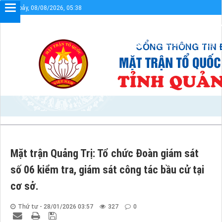
Thứ bảy, 08/08/2026, 05:38
Chào mừng bạn đến với Cổng thông tin điện tử UBMTTQVN 
Sơ đồ cổng
Liên kết
Mặt trận Quảng Trị: Tổ chức Đoàn giám sát
số 06 kiểm tra, giám sát công tác bầu cử tại
cơ sở.
Thứ tư - 28/01/2026 03:57
327
0