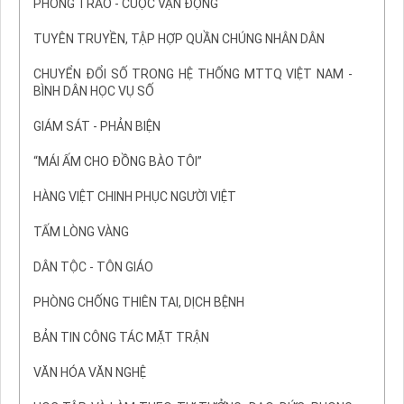
PHONG TRÀO - CUỘC VẬN ĐỘNG
TUYÊN TRUYỀN, TẬP HỢP QUẦN CHÚNG NHÂN DÂN
CHUYỂN ĐỔI SỐ TRONG HỆ THỐNG MTTQ VIỆT NAM -
BÌNH DÂN HỌC VỤ SỐ
GIÁM SÁT - PHẢN BIỆN
“MÁI ẤM CHO ĐỒNG BÀO TÔI”
HÀNG VIỆT CHINH PHỤC NGƯỜI VIỆT
TẤM LÒNG VÀNG
DÂN TỘC - TÔN GIÁO
PHÒNG CHỐNG THIÊN TAI, DỊCH BỆNH
BẢN TIN CÔNG TÁC MẶT TRẬN
VĂN HÓA VĂN NGHỆ