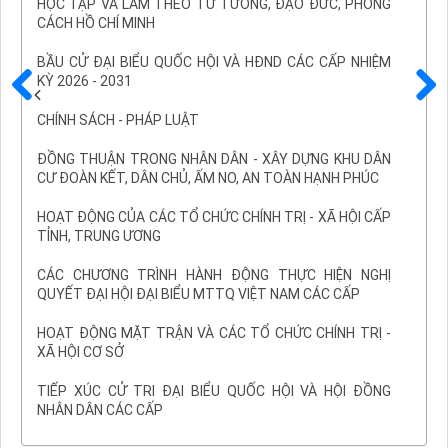
HỌC TẬP VÀ LÀM THEO TƯ TƯỞNG, ĐẠO ĐỨC, PHONG
CÁCH HỒ CHÍ MINH
BẦU CỬ ĐẠI BIỂU QUỐC HỘI VÀ HĐND CÁC CẤP NHIỆM
KỲ 2026 - 2031
Trước
Sau
CHÍNH SÁCH - PHÁP LUẬT
ĐỒNG THUẬN TRONG NHÂN DÂN - XÂY DỰNG KHU DÂN
CƯ ĐOÀN KẾT, DÂN CHỦ, ẤM NO, AN TOÀN HẠNH PHÚC
HOẠT ĐỘNG CỦA CÁC TỔ CHỨC CHÍNH TRỊ - XÃ HỘI CẤP
TỈNH, TRUNG ƯƠNG
CÁC CHƯƠNG TRÌNH HÀNH ĐỘNG THỰC HIỆN NGHỊ
QUYẾT ĐẠI HỘI ĐẠI BIỂU MTTQ VIỆT NAM CÁC CẤP
HOẠT ĐỘNG MẶT TRẬN VÀ CÁC TỔ CHỨC CHÍNH TRỊ -
XÃ HỘI CƠ SỞ
TIẾP XÚC CỬ TRI ĐẠI BIỂU QUỐC HỘI VÀ HỘI ĐỒNG
NHÂN DÂN CÁC CẤP