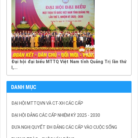
Đại hội đại biểu MTTQ Việt Nam tỉnh Quảng Trị lần thứ
I,...
DANH MỤC
ĐẠI HỘI MTTQVN VÀ CT-XH CÁC CẤP
ĐẠI HỘI ĐẢNG CÁC CẤP NHIỆM KỲ 2025 - 2030
ĐƯA NGHỊ QUYẾT ĐH ĐẢNG CÁC CẤP VÀO CUỘC SỐNG