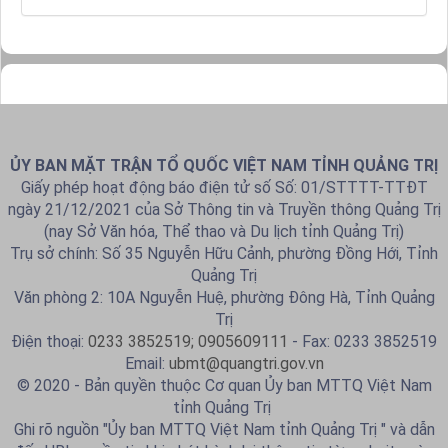
ỦY BAN MẶT TRẬN TỔ QUỐC VIỆT NAM TỈNH QUẢNG TRỊ
Giấy phép hoạt động báo điện tử số Số: 01/STTTT-TTĐT
ngày 21/12/2021 của Sở Thông tin và Truyền thông Quảng Trị
(nay Sở Văn hóa, Thể thao và Du lịch tỉnh Quảng Trị)
Trụ sở chính: Số 35 Nguyễn Hữu Cảnh, phường Đồng Hới, Tỉnh
Quảng Trị
Văn phòng 2: 10A Nguyễn Huệ, phường Đông Hà, Tỉnh Quảng
Trị
Điện thoại:
0233 3852519; 0905609111
- Fax: 0233 3852519
Email:
ubmt@quangtri.gov.vn
© 2020 - Bản quyền thuộc Cơ quan Ủy ban MTTQ Việt Nam
tỉnh Quảng Trị
Ghi rõ nguồn "Ủy ban MTTQ Việt Nam tỉnh Quảng Trị " và dẫn