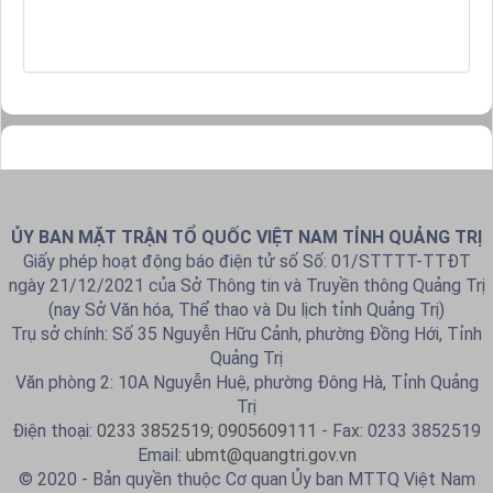
ỦY BAN MẶT TRẬN TỔ QUỐC VIỆT NAM TỈNH QUẢNG TRỊ
Giấy phép hoạt động báo điện tử số Số: 01/STTTT-TTĐT
ngày 21/12/2021 của Sở Thông tin và Truyền thông Quảng Trị
(nay Sở Văn hóa, Thể thao và Du lịch tỉnh Quảng Trị)
Trụ sở chính: Số 35 Nguyễn Hữu Cảnh, phường Đồng Hới, Tỉnh
Quảng Trị
Văn phòng 2: 10A Nguyễn Huệ, phường Đông Hà, Tỉnh Quảng
Trị
Điện thoại:
0233 3852519; 0905609111
- Fax: 0233 3852519
Email:
ubmt@quangtri.gov.vn
© 2020 - Bản quyền thuộc Cơ quan Ủy ban MTTQ Việt Nam