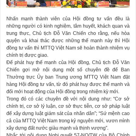
Nhấn mạnh thành viên của Hội đồng tư vấn đều là
những người có kinh nghiệm, tâm huyết, khách quan và
trung thực, Chủ tịch Đỗ Văn Chiến cho rằng, nếu hòa
quyện và khai thác được những thế mạnh này thì Hội
đồng tư vấn thì MTTQ Việt Nam sẽ hoàn thành nhiệm vụ
chính trị được giao.
Để phát huy thế mạnh của Hội đồng, Chủ tịch Đỗ Văn
Chiến gợi mở nội dung một số chuyên đề để Ban
Thường trực Ủy ban Trung ương MTTQ Việt Nam đặt
hàng Hội đồng tư vấn, từ đó phát huy được thế mạnh và
đổi mới hoạt động của Hội đồng trong nhiệm kỳ mới.
Trong đó có các chuyên đề với nội dung như: “Cơ sở
chính trị, cơ sở lý luận, cơ sở thực tiễn, cơ sở pháp luật
để xây dựng luật giám sát của nhân dân”; “Sứ mệnh cao
cả của MTTQ Việt Nam trong kỷ nguyên mới, vươn mình
xây dựng đất nước giàu mạnh và thịnh vượng”.
Nhắc tới nội dung Nghị quyết 57-NQ/TW của Bộ Chính