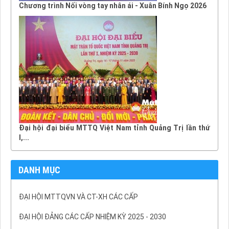
Chương trình Nối vòng tay nhân ái - Xuân Bính Ngọ 2026
Đại hội đại biểu MTTQ Việt Nam tỉnh Quảng Trị lần thứ
I,...
DANH MỤC
ĐẠI HỘI MTTQVN VÀ CT-XH CÁC CẤP
ĐẠI HỘI ĐẢNG CÁC CẤP NHIỆM KỲ 2025 - 2030