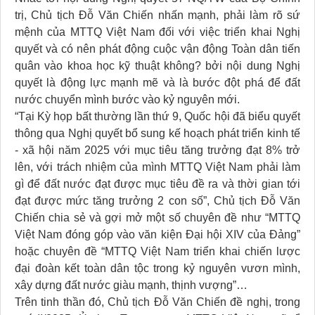
trị, Chủ tịch Đỗ Văn Chiến nhấn mạnh, phải làm rõ sứ
mệnh của MTTQ Việt Nam đối với việc triển khai Nghị
quyết và có nên phát động cuộc vận động Toàn dân tiến
quân vào khoa học kỹ thuật không? bởi nội dung Nghị
quyết là động lực mạnh mẽ và là bước đột phá để đất
nước chuyển mình bước vào kỷ nguyên mới.
“Tại Kỳ họp bất thường lần thứ 9, Quốc hội đã biểu quyết
thông qua Nghị quyết bổ sung kế hoạch phát triển kinh tế
- xã hội năm 2025 với mục tiêu tăng trưởng đạt 8% trở
lên, với trách nhiệm của mình MTTQ Việt Nam phải làm
gì để đất nước đạt được mục tiêu đề ra và thời gian tới
đạt được mức tăng trưởng 2 con số”, Chủ tịch Đỗ Văn
Chiến chia sẻ và gợi mở một số chuyên đề như “MTTQ
Việt Nam đóng góp vào văn kiện Đại hội XIV của Đảng”
hoặc chuyên đề “MTTQ Việt Nam triển khai chiến lược
đại đoàn kết toàn dân tộc trong kỷ nguyên vươn mình,
xây dựng đất nước giàu mạnh, thịnh vượng”…
Trên tinh thần đó, Chủ tịch Đỗ Văn Chiến đề nghị, trong