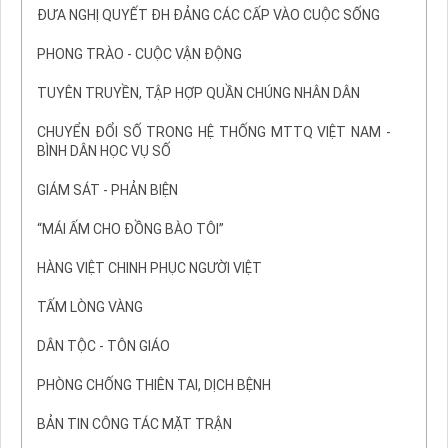
ĐƯA NGHỊ QUYẾT ĐH ĐẢNG CÁC CẤP VÀO CUỘC SỐNG
PHONG TRÀO - CUỘC VẬN ĐỘNG
TUYÊN TRUYỀN, TẬP HỢP QUẦN CHÚNG NHÂN DÂN
CHUYỂN ĐỔI SỐ TRONG HỆ THỐNG MTTQ VIỆT NAM -
BÌNH DÂN HỌC VỤ SỐ
GIÁM SÁT - PHẢN BIỆN
“MÁI ẤM CHO ĐỒNG BÀO TÔI”
HÀNG VIỆT CHINH PHỤC NGƯỜI VIỆT
TẤM LÒNG VÀNG
DÂN TỘC - TÔN GIÁO
PHÒNG CHỐNG THIÊN TAI, DỊCH BỆNH
BẢN TIN CÔNG TÁC MẶT TRẬN