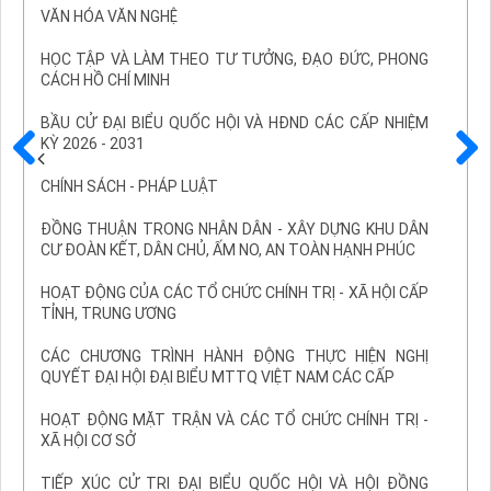
VĂN HÓA VĂN NGHỆ
HỌC TẬP VÀ LÀM THEO TƯ TƯỞNG, ĐẠO ĐỨC, PHONG
CÁCH HỒ CHÍ MINH
BẦU CỬ ĐẠI BIỂU QUỐC HỘI VÀ HĐND CÁC CẤP NHIỆM
KỲ 2026 - 2031
Trước
Sau
CHÍNH SÁCH - PHÁP LUẬT
ĐỒNG THUẬN TRONG NHÂN DÂN - XÂY DỰNG KHU DÂN
CƯ ĐOÀN KẾT, DÂN CHỦ, ẤM NO, AN TOÀN HẠNH PHÚC
HOẠT ĐỘNG CỦA CÁC TỔ CHỨC CHÍNH TRỊ - XÃ HỘI CẤP
TỈNH, TRUNG ƯƠNG
CÁC CHƯƠNG TRÌNH HÀNH ĐỘNG THỰC HIỆN NGHỊ
QUYẾT ĐẠI HỘI ĐẠI BIỂU MTTQ VIỆT NAM CÁC CẤP
HOẠT ĐỘNG MẶT TRẬN VÀ CÁC TỔ CHỨC CHÍNH TRỊ -
XÃ HỘI CƠ SỞ
TIẾP XÚC CỬ TRI ĐẠI BIỂU QUỐC HỘI VÀ HỘI ĐỒNG