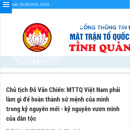
Chủ nhật, 09/08/2026, 03:02
Chào mừng bạn đến với Cổng thông tin điện tử UBMTTQVN tỉnh Quản
Sơ đồ cổng
Liên kết
Chủ tịch Đỗ Văn Chiến: MTTQ Việt Nam phải
làm gì để hoàn thành sứ mệnh của mình
trong kỷ nguyên mới - kỷ nguyên vươn mình
của dân tộc