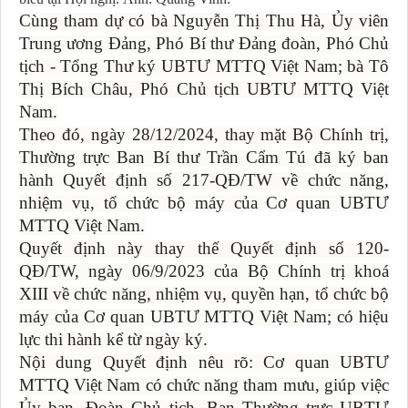
Cùng tham dự có bà Nguyễn Thị Thu Hà, Ủy viên
Trung ương Đảng, Phó Bí thư Đảng đoàn, Phó Chủ
tịch - Tổng Thư ký UBTƯ MTTQ Việt Nam; bà Tô
Thị Bích Châu, Phó Chủ tịch UBTƯ MTTQ Việt
Nam.
Theo đó, ngày 28/12/2024, thay mặt Bộ Chính trị,
Thường trực Ban Bí thư Trần Cẩm Tú đã ký ban
hành Quyết định số 217-QĐ/TW về chức năng,
nhiệm vụ, tổ chức bộ máy của Cơ quan UBTƯ
MTTQ Việt Nam.
Quyết định này thay thế Quyết định số 120-
QĐ/TW, ngày 06/9/2023 của Bộ Chính trị khoá
XIII về chức năng, nhiệm vụ, quyền hạn, tổ chức bộ
máy của Cơ quan UBTƯ MTTQ Việt Nam; có hiệu
lực thi hành kể từ ngày ký.
Nội dung Quyết định nêu rõ: Cơ quan UBTƯ
MTTQ Việt Nam có chức năng tham mưu, giúp việc
Ủy ban, Đoàn Chủ tịch, Ban Thường trực UBTƯ