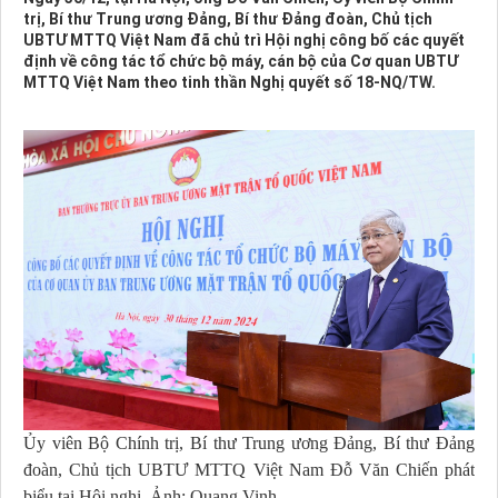
trị, Bí thư Trung ương Đảng, Bí thư Đảng đoàn, Chủ tịch
UBTƯ MTTQ Việt Nam đã chủ trì Hội nghị công bố các quyết
định về công tác tổ chức bộ máy, cán bộ của Cơ quan UBTƯ
MTTQ Việt Nam theo tinh thần Nghị quyết số 18-NQ/TW.
Ủy viên Bộ Chính trị, Bí thư Trung ương Đảng, Bí thư Đảng
đoàn, Chủ tịch UBTƯ MTTQ Việt Nam Đỗ Văn Chiến phát
biểu tại Hội nghị. Ảnh: Quang Vinh.