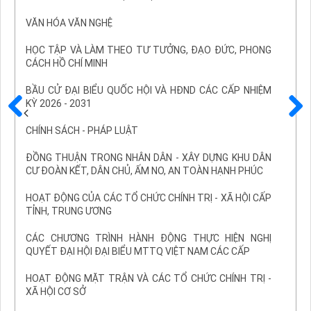
VĂN HÓA VĂN NGHỆ
HỌC TẬP VÀ LÀM THEO TƯ TƯỞNG, ĐẠO ĐỨC, PHONG
CÁCH HỒ CHÍ MINH
BẦU CỬ ĐẠI BIỂU QUỐC HỘI VÀ HĐND CÁC CẤP NHIỆM
KỲ 2026 - 2031
Trước
Sau
CHÍNH SÁCH - PHÁP LUẬT
ĐỒNG THUẬN TRONG NHÂN DÂN - XÂY DỰNG KHU DÂN
CƯ ĐOÀN KẾT, DÂN CHỦ, ẤM NO, AN TOÀN HẠNH PHÚC
HOẠT ĐỘNG CỦA CÁC TỔ CHỨC CHÍNH TRỊ - XÃ HỘI CẤP
TỈNH, TRUNG ƯƠNG
CÁC CHƯƠNG TRÌNH HÀNH ĐỘNG THỰC HIỆN NGHỊ
QUYẾT ĐẠI HỘI ĐẠI BIỂU MTTQ VIỆT NAM CÁC CẤP
HOẠT ĐỘNG MẶT TRẬN VÀ CÁC TỔ CHỨC CHÍNH TRỊ -
XÃ HỘI CƠ SỞ