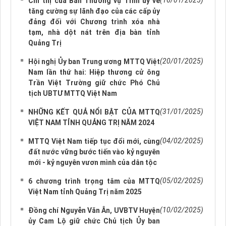
(16/01/2025)
Chỉ thị của Ban Thường vụ Tỉnh uỷ về
tăng cường sự lãnh đạo của các cấp ủy
đảng đối với Chương trình xóa nhà
tạm, nhà dột nát trên địa bàn tỉnh
Quảng Trị
(20/01/2025)
Hội nghị Ủy ban Trung ương MTTQ Việt
Nam lần thứ hai: Hiệp thương cử ông
Trần Việt Trường giữ chức Phó Chủ
tịch UBTƯ MTTQ Việt Nam
(31/01/2025)
NHỮNG KẾT QUẢ NỔI BẬT CỦA MTTQ
VIỆT NAM TỈNH QUẢNG TRỊ NĂM 2024
(04/02/2025)
MTTQ Việt Nam tiếp tục đổi mới, cùng
đất nước vững bước tiến vào kỷ nguyên
mới - kỷ nguyên vươn mình của dân tộc
(05/02/2025)
6 chương trình trọng tâm của MTTQ
Việt Nam tỉnh Quảng Trị năm 2025
(10/02/2025)
Đồng chí Nguyễn Văn Ân, UVBTV Huyện
ủy Cam Lộ giữ chức Chủ tịch Ủy ban