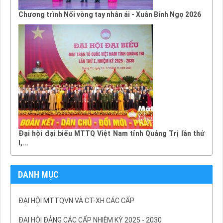
Chương trình Nối vòng tay nhân ái - Xuân Bính Ngọ 2026
Đại hội đại biểu MTTQ Việt Nam tỉnh Quảng Trị lần thứ
I,...
DANH MỤC
ĐẠI HỘI MTTQVN VÀ CT-XH CÁC CẤP
ĐẠI HỘI ĐẢNG CÁC CẤP NHIỆM KỲ 2025 - 2030