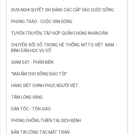
ĐƯA NGHỊ QUYẾT ĐH ĐẢNG CÁC CẤP VÀO CUỘC SỐNG
PHONG TRÀO - CUỘC VẬN ĐỘNG
TUYÊN TRUYỀN, TẬP HỢP QUẦN CHÚNG NHÂN DÂN
CHUYỂN ĐỔI SỐ TRONG HỆ THỐNG MTTQ VIỆT NAM -
BÌNH DÂN HỌC VỤ SỐ
GIÁM SÁT - PHẢN BIỆN
“MÁI ẤM CHO ĐỒNG BÀO TÔI”
HÀNG VIỆT CHINH PHỤC NGƯỜI VIỆT
TẤM LÒNG VÀNG
DÂN TỘC - TÔN GIÁO
PHÒNG CHỐNG THIÊN TAI, DỊCH BỆNH
BẢN TIN CÔNG TÁC MẶT TRẬN