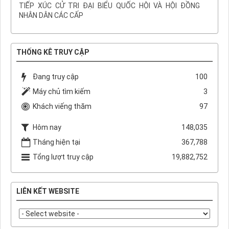
TIẾP XÚC CỬ TRI ĐẠI BIỂU QUỐC HỘI VÀ HỘI ĐỒNG
NHÂN DÂN CÁC CẤP
THỐNG KÊ TRUY CẬP
Đang truy cập
100
Máy chủ tìm kiếm
3
Khách viếng thăm
97
Hôm nay
148,035
Tháng hiện tại
367,788
Tổng lượt truy cập
19,882,752
LIÊN KẾT WEBSITE