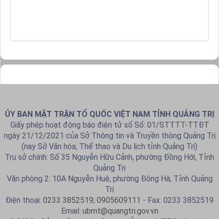
ỦY BAN MẶT TRẬN TỔ QUỐC VIỆT NAM TỈNH QUẢNG TRỊ
Giấy phép hoạt động báo điện tử số Số: 01/STTTT-TTĐT
ngày 21/12/2021 của Sở Thông tin và Truyền thông Quảng Trị
(nay Sở Văn hóa, Thể thao và Du lịch tỉnh Quảng Trị)
Trụ sở chính: Số 35 Nguyễn Hữu Cảnh, phường Đồng Hới, Tỉnh
Quảng Trị
Văn phòng 2: 10A Nguyễn Huệ, phường Đông Hà, Tỉnh Quảng
Trị
Điện thoại:
0233 3852519; 0905609111
- Fax: 0233 3852519
Email:
ubmt@quangtri.gov.vn