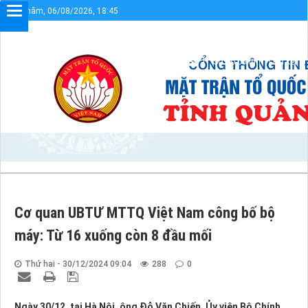
Thứ năm, 06/08/2026, 18:45
Chào mừng bạn đến với Cổng thông tin điện tử UBMTTQVN tỉn
Sơ đồ cổng
Liên kết
Cơ quan UBTƯ MTTQ Việt Nam công bố bộ
máy: Từ 16 xuống còn 8 đầu mối
Thứ hai - 30/12/2024 09:04
288
0
Ngày 30/12, tại Hà Nội, ông Đỗ Văn Chiến, Ủy viên Bộ Chính