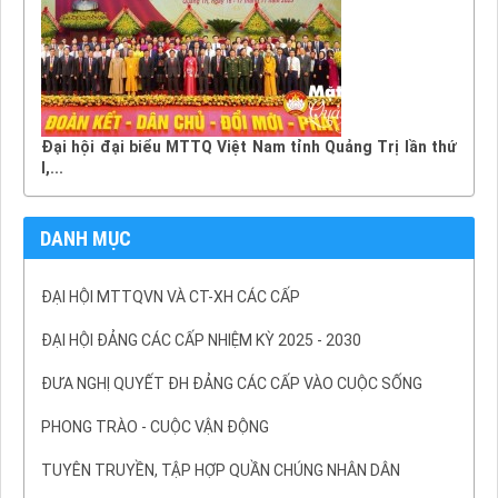
Đại hội đại biểu MTTQ Việt Nam tỉnh Quảng Trị lần thứ
I,...
DANH MỤC
ĐẠI HỘI MTTQVN VÀ CT-XH CÁC CẤP
ĐẠI HỘI ĐẢNG CÁC CẤP NHIỆM KỲ 2025 - 2030
ĐƯA NGHỊ QUYẾT ĐH ĐẢNG CÁC CẤP VÀO CUỘC SỐNG
PHONG TRÀO - CUỘC VẬN ĐỘNG
TUYÊN TRUYỀN, TẬP HỢP QUẦN CHÚNG NHÂN DÂN