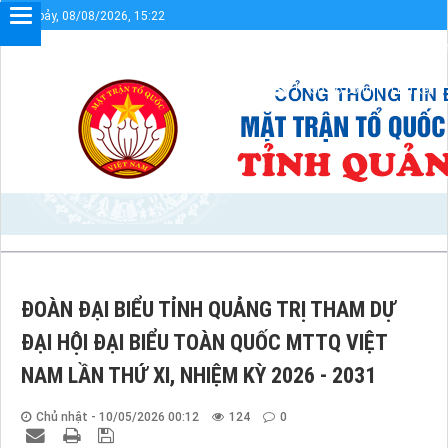
Thứ bảy, 08/08/2026, 15:22
Chào mừng bạn đến với Cổng thông tin điện tử UBM
Sơ đồ cổng
Liên kết
ĐOÀN ĐẠI BIỂU TỈNH QUẢNG TRỊ THAM DỰ
ĐẠI HỘI ĐẠI BIỂU TOÀN QUỐC MTTQ VIỆT
NAM LẦN THỨ XI, NHIỆM KỲ 2026 - 2031
Chủ nhật - 10/05/2026 00:12
124
0