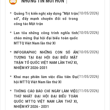
NHỮNG TIN MỚI HƠN
NHỮNG TIN CŨ HƠN
(10/05/2026)
Quảng Trị kiến nghị xây dựng “Mặt trận
số”, đẩy mạnh chuyển đổi số trong
công tác Mặt trận
(10/05/2026)
Lan tỏa những công trình nghĩa tình
chào mừng Đại hội đại biểu toàn quốc
MTTQ Việt Nam lần thứ XI
(10/05/2026)
INFOGRAPHIC NHỮNG CON SỐ ẤN
TƯỢNG TẠI ĐẠI HỘI ĐẠI BIỂU MẶT
TRẬN TỔ QUỐC VIỆT NAM LẦN THỨ XI,
NHIỆM KỲ 2026-2031
(11/05/2026)
Khai mạc phiên làm việc đầu tiên Đại
hội MTTQ Việt Nam lần thứ XI
(11/05/2026)
THÔNG CÁO BÁO CHÍ NGÀY LÀM VIỆC
THỨ NHẤT ĐẠI HỘI ĐẠI BIỂU TOÀN
QUỐC MTTQ VIỆT NAM LẦN THỨ XI,
NHIỆM KỲ 2026 - 2031