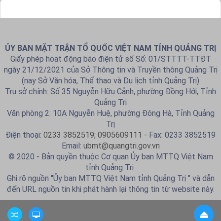
ỦY BAN MẶT TRẬN TỔ QUỐC VIỆT NAM TỈNH QUẢNG TRỊ
Giấy phép hoạt động báo điện tử số Số: 01/STTTT-TTĐT
ngày 21/12/2021 của Sở Thông tin và Truyền thông Quảng Trị
(nay Sở Văn hóa, Thể thao và Du lịch tỉnh Quảng Trị)
Trụ sở chính: Số 35 Nguyễn Hữu Cảnh, phường Đồng Hới, Tỉnh
Quảng Trị
Văn phòng 2: 10A Nguyễn Huệ, phường Đông Hà, Tỉnh Quảng
Trị
Điện thoại:
0233 3852519; 0905609111
- Fax: 0233 3852519
Email:
ubmt@quangtri.gov.vn
© 2020 - Bản quyền thuộc Cơ quan Ủy ban MTTQ Việt Nam
tỉnh Quảng Trị
Ghi rõ nguồn "Ủy ban MTTQ Việt Nam tỉnh Quảng Trị " và dẫn
đến URL nguồn tin khi phát hành lại thông tin từ website này.