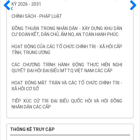
KỲ 2026 - 2031
Trước
Sau
CHÍNH SÁCH - PHÁP LUẬT
ĐỒNG THUẬN TRONG NHÂN DÂN - XÂY DỰNG KHU DÂN
CƯ ĐOÀN KẾT, DÂN CHỦ, ẤM NO, AN TOÀN HẠNH PHÚC
HOẠT ĐỘNG CỦA CÁC TỔ CHỨC CHÍNH TRỊ - XÃ HỘI CẤP
TỈNH, TRUNG ƯƠNG
CÁC CHƯƠNG TRÌNH HÀNH ĐỘNG THỰC HIỆN NGHỊ
QUYẾT ĐẠI HỘI ĐẠI BIỂU MTTQ VIỆT NAM CÁC CẤP
HOẠT ĐỘNG MẶT TRẬN VÀ CÁC TỔ CHỨC CHÍNH TRỊ -
XÃ HỘI CƠ SỞ
TIẾP XÚC CỬ TRI ĐẠI BIỂU QUỐC HỘI VÀ HỘI ĐỒNG
NHÂN DÂN CÁC CẤP
THỐNG KÊ TRUY CẬP