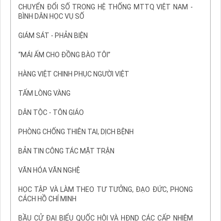
CHUYỂN ĐỔI SỐ TRONG HỆ THỐNG MTTQ VIỆT NAM -
BÌNH DÂN HỌC VỤ SỐ
GIÁM SÁT - PHẢN BIỆN
“MÁI ẤM CHO ĐỒNG BÀO TÔI”
HÀNG VIỆT CHINH PHỤC NGƯỜI VIỆT
TẤM LÒNG VÀNG
DÂN TỘC - TÔN GIÁO
PHÒNG CHỐNG THIÊN TAI, DỊCH BỆNH
BẢN TIN CÔNG TÁC MẶT TRẬN
VĂN HÓA VĂN NGHỆ
HỌC TẬP VÀ LÀM THEO TƯ TƯỞNG, ĐẠO ĐỨC, PHONG
CÁCH HỒ CHÍ MINH
BẦU CỬ ĐẠI BIỂU QUỐC HỘI VÀ HĐND CÁC CẤP NHIỆM