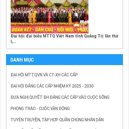
Đại hội đại biểu MTTQ Việt Nam tỉnh Quảng Trị lần thứ
I,...
DANH MỤC
ĐẠI HỘI MTTQVN VÀ CT-XH CÁC CẤP
ĐẠI HỘI ĐẢNG CÁC CẤP NHIỆM KỲ 2025 - 2030
ĐƯA NGHỊ QUYẾT ĐH ĐẢNG CÁC CẤP VÀO CUỘC SỐNG
PHONG TRÀO - CUỘC VẬN ĐỘNG
TUYÊN TRUYỀN, TẬP HỢP QUẦN CHÚNG NHÂN DÂN