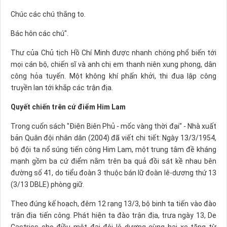
Chúc các chú thắng to.
Bác hôn các chú".
Thư của Chủ tịch Hồ Chí Minh được nhanh chóng phổ biến tới
mọi cán bộ, chiến sĩ và anh chị em thanh niên xung phong, dân
công hỏa tuyến. Một không khí phấn khởi, thi đua lập công
truyền lan tới khắp các trận địa.
Quyết chiến trên cứ điểm Him Lam
Trong cuốn sách "Ðiện Biên Phủ - mốc vàng thời đại" - Nhà xuất
bản Quân đội nhân dân (2004) đã viết chi tiết: Ngày 13/3/1954,
bộ đội ta nổ súng tiến công Him Lam, một trung tâm đề kháng
mạnh gồm ba cứ điểm nằm trên ba quả đồi sát kề nhau bên
đường số 41, do tiểu đoàn 3 thuộc bán lữ đoàn lê-dương thứ 13
(3/13 DBLE) phòng giữ.
Theo đúng kế hoạch, đêm 12 rạng 13/3, bộ binh ta tiến vào đào
trận địa tiến công. Phát hiện ta đào trận địa, trưa ngày 13, De
Castries cho điều một đại đội lê dương cùng hai xe tăng từ