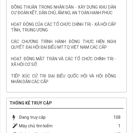
ĐỒNG THUẬN TRONG NHÂN DÂN - XÂY DỰNG KHU DÂN
CƯ ĐOÀN KẾT, DÂN CHỦ, ẤM NO, AN TOÀN HẠNH PHÚC
HOẠT ĐỘNG CỦA CÁC TỔ CHỨC CHÍNH TRỊ - XÃ HỘI CẤP
TỈNH, TRUNG ƯƠNG
CÁC CHƯƠNG TRÌNH HÀNH ĐỘNG THỰC HIỆN NGHỊ
QUYẾT ĐẠI HỘI ĐẠI BIỂU MTTQ VIỆT NAM CÁC CẤP
HOẠT ĐỘNG MẶT TRẬN VÀ CÁC TỔ CHỨC CHÍNH TRỊ -
XÃ HỘI CƠ SỞ
TIẾP XÚC CỬ TRI ĐẠI BIỂU QUỐC HỘI VÀ HỘI ĐỒNG
NHÂN DÂN CÁC CẤP
THỐNG KÊ TRUY CẬP
Đang truy cập
108
Máy chủ tìm kiếm
1