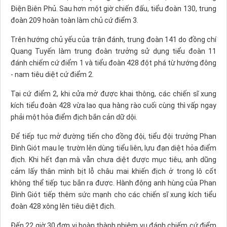
Ðiện Biên Phủ. Sau hơn một giờ chiến đấu, tiểu đoàn 130, trung
đoàn 209 hoàn toàn làm chủ cứ điểm 3.
Trên hướng chủ yếu của trận đánh, trung đoàn 141 do đồng chí
Quang Tuyến làm trung đoàn trưởng sử dụng tiểu đoàn 11
đánh chiếm cứ điểm 1 và tiểu đoàn 428 đột phá từ hướng đông
- nam tiêu diệt cứ điểm 2.
Tại cứ điểm 2, khi cửa mở được khai thông, các chiến sĩ xung
kích tiểu đoàn 428 vừa lao qua hàng rào cuối cùng thì vấp ngay
phải một hỏa điểm địch bắn cản dữ dội.
Ðể tiếp tục mở đường tiến cho đồng đội, tiểu đội trưởng Phan
Ðình Giót mau lẹ trườn lên dùng tiểu liên, lựu đạn diệt hỏa điểm
địch. Khi hết đạn mà vẫn chưa diệt được mục tiêu, anh dũng
cảm lấy thân mình bịt lỗ châu mai khiến địch ở trong lô cốt
không thể tiếp tục bắn ra được. Hành động anh hùng của Phan
Ðình Giót tiếp thêm sức mạnh cho các chiến sĩ xung kích tiểu
đoàn 428 xông lên tiêu diệt địch.
Ðến 22 giờ 30 đơn vị hoàn thành nhiệm vụ đánh chiếm cứ điểm