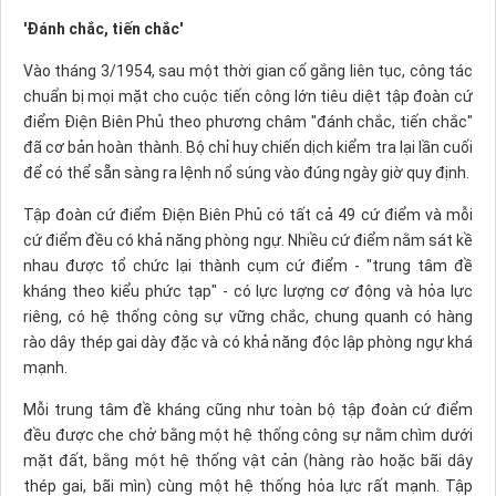
'Đánh chắc, tiến chắc'
Vào tháng 3/1954, sau một thời gian cố gắng liên tục, công tác
chuẩn bị mọi mặt cho cuộc tiến công lớn tiêu diệt tập đoàn cứ
điểm Ðiện Biên Phủ theo phương châm "đánh chắc, tiến chắc"
đã cơ bản hoàn thành. Bộ chỉ huy chiến dịch kiểm tra lại lần cuối
để có thể sẵn sàng ra lệnh nổ súng vào đúng ngày giờ quy định.
Tập đoàn cứ điểm Ðiện Biên Phủ có tất cả 49 cứ điểm và mỗi
cứ điểm đều có khả năng phòng ngự. Nhiều cứ điểm nằm sát kề
nhau được tổ chức lại thành cụm cứ điểm - "trung tâm đề
kháng theo kiểu phức tạp" - có lực lượng cơ động và hỏa lực
riêng, có hệ thống công sự vững chắc, chung quanh có hàng
rào dây thép gai dày đặc và có khả năng độc lập phòng ngự khá
mạnh.
Mỗi trung tâm đề kháng cũng như toàn bộ tập đoàn cứ điểm
đều được che chở bằng một hệ thống công sự nằm chìm dưới
mặt đất, bằng một hệ thống vật cản (hàng rào hoặc bãi dây
thép gai, bãi mìn) cùng một hệ thống hỏa lực rất mạnh. Tập