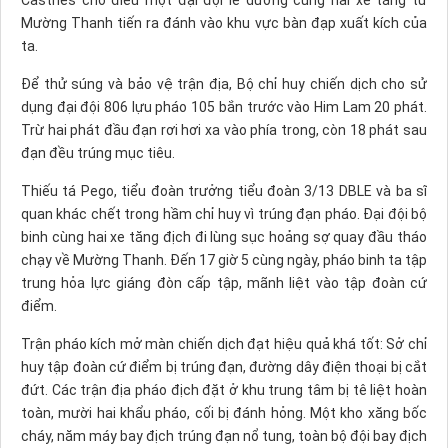
Mường Thanh tiến ra đánh vào khu vực bàn đạp xuất kích của
ta.
Ðể thử súng và bảo vệ trận địa, Bộ chỉ huy chiến dịch cho sử
dụng đại đội 806 lựu pháo 105 bắn trước vào Him Lam 20 phát.
Trừ hai phát đầu đạn rơi hơi xa vào phía trong, còn 18 phát sau
đạn đều trúng mục tiêu.
Thiếu tá Pego, tiểu đoàn trưởng tiểu đoàn 3/13 DBLE và ba sĩ
quan khác chết trong hầm chỉ huy vì trúng đạn pháo. Ðại đội bộ
binh cùng hai xe tăng địch đi lùng sục hoảng sợ quay đầu tháo
chạy về Mường Thanh. Ðến 17 giờ 5 cùng ngày, pháo binh ta tập
trung hỏa lực giáng đòn cấp tập, mãnh liệt vào tập đoàn cứ
điểm.
Trận pháo kích mở màn chiến dịch đạt hiệu quả khá tốt: Sở chỉ
huy tập đoàn cứ điểm bị trúng đạn, đường dây điện thoại bị cắt
đứt. Các trận địa pháo địch đặt ở khu trung tâm bị tê liệt hoàn
toàn, mười hai khẩu pháo, cối bị đánh hỏng. Một kho xăng bốc
cháy, năm máy bay địch trúng đạn nổ tung, toàn bộ đội bay địch