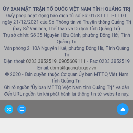
ỦY BAN MẶT TRẬN TỔ QUỐC VIỆT NAM TỈNH QUẢNG TRỊ
Giấy phép hoạt động báo điện tử số Số: 01/STTTT-TTĐT
ngày 21/12/2021 của Sở Thông tin và Truyền thông Quảng Trị
(nay Sở Văn hóa, Thể thao và Du lịch tỉnh Quảng Trị)
Trụ sở chính: Số 35 Nguyễn Hữu Cảnh, phường Đồng Hới, Tỉnh
Quảng Trị
Văn phòng 2: 10A Nguyễn Huệ, phường Đông Hà, Tỉnh Quảng
Trị
Điện thoại:
0233 3852519; 0905609111
- Fax: 0233 3852519
Email:
ubmt@quangtri.gov.vn
© 2020 - Bản quyền thuộc Cơ quan Ủy ban MTTQ Việt Nam
tỉnh Quảng Trị
Ghi rõ nguồn "Ủy ban MTTQ Việt Nam tỉnh Quảng Trị " và dẫn
đến URL nguồn tin khi phát hành lại thông tin từ website này.