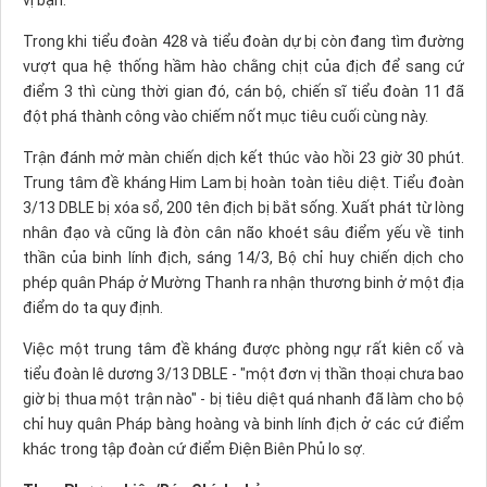
Trong khi tiểu đoàn 428 và tiểu đoàn dự bị còn đang tìm đường
vượt qua hệ thống hầm hào chằng chịt của địch để sang cứ
điểm 3 thì cùng thời gian đó, cán bộ, chiến sĩ tiểu đoàn 11 đã
đột phá thành công vào chiếm nốt mục tiêu cuối cùng này.
Trận đánh mở màn chiến dịch kết thúc vào hồi 23 giờ 30 phút.
Trung tâm đề kháng Him Lam bị hoàn toàn tiêu diệt. Tiểu đoàn
3/13 DBLE bị xóa sổ, 200 tên địch bị bắt sống. Xuất phát từ lòng
nhân đạo và cũng là đòn cân não khoét sâu điểm yếu về tinh
thần của binh lính địch, sáng 14/3, Bộ chỉ huy chiến dịch cho
phép quân Pháp ở Mường Thanh ra nhận thương binh ở một địa
điểm do ta quy định.
Việc một trung tâm đề kháng được phòng ngự rất kiên cố và
tiểu đoàn lê dương 3/13 DBLE - "một đơn vị thần thoại chưa bao
giờ bị thua một trận nào" - bị tiêu diệt quá nhanh đã làm cho bộ
chỉ huy quân Pháp bàng hoàng và binh lính địch ở các cứ điểm
khác trong tập đoàn cứ điểm Ðiện Biên Phủ lo sợ.