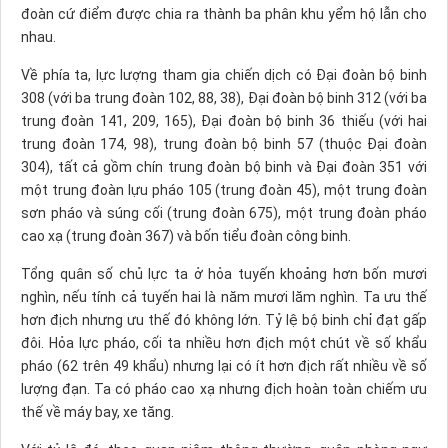
đoàn cứ điểm được chia ra thành ba phân khu yểm hộ lẫn cho
nhau.
Về phía ta, lực lượng tham gia chiến dịch có Ðại đoàn bộ binh
308 (với ba trung đoàn 102, 88, 38), Ðại đoàn bộ binh 312 (với ba
trung đoàn 141, 209, 165), Ðại đoàn bộ binh 36 thiếu (với hai
trung đoàn 174, 98), trung đoàn bộ binh 57 (thuộc Ðại đoàn
304), tất cả gồm chín trung đoàn bộ binh và Ðại đoàn 351 với
một trung đoàn lựu pháo 105 (trung đoàn 45), một trung đoàn
sơn pháo và súng cối (trung đoàn 675), một trung đoàn pháo
cao xạ (trung đoàn 367) và bốn tiểu đoàn công binh.
Tổng quân số chủ lực ta ở hỏa tuyến khoảng hơn bốn mươi
nghìn, nếu tính cả tuyến hai là năm mươi lăm nghìn. Ta ưu thế
hơn địch nhưng ưu thế đó không lớn. Tỷ lệ bộ binh chỉ đạt gấp
đôi. Hỏa lực pháo, cối ta nhiều hơn địch một chút về số khẩu
pháo (62 trên 49 khẩu) nhưng lại có ít hơn địch rất nhiều về số
lượng đạn. Ta có pháo cao xạ nhưng địch hoàn toàn chiếm ưu
thế về máy bay, xe tăng.