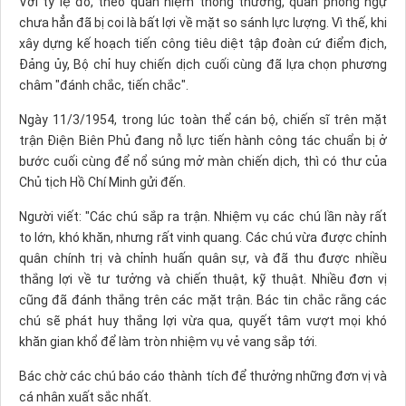
Với tỷ lệ đó, theo quan niệm thông thường, quân phòng ngự
chưa hẳn đã bị coi là bất lợi về mặt so sánh lực lượng. Vì thế, khi
xây dựng kế hoạch tiến công tiêu diệt tập đoàn cứ điểm địch,
Ðảng ủy, Bộ chỉ huy chiến dịch cuối cùng đã lựa chọn phương
châm "đánh chắc, tiến chắc".
Ngày 11/3/1954, trong lúc toàn thể cán bộ, chiến sĩ trên mặt
trận Ðiện Biên Phủ đang nỗ lực tiến hành công tác chuẩn bị ở
bước cuối cùng để nổ súng mở màn chiến dịch, thì có thư của
Chủ tịch Hồ Chí Minh gửi đến.
Người viết: "Các chú sắp ra trận. Nhiệm vụ các chú lần này rất
to lớn, khó khăn, nhưng rất vinh quang. Các chú vừa được chỉnh
quân chính trị và chỉnh huấn quân sự, và đã thu được nhiều
thắng lợi về tư tưởng và chiến thuật, kỹ thuật. Nhiều đơn vị
cũng đã đánh thắng trên các mặt trận. Bác tin chắc rằng các
chú sẽ phát huy thắng lợi vừa qua, quyết tâm vượt mọi khó
khăn gian khổ để làm tròn nhiệm vụ vẻ vang sắp tới.
Bác chờ các chú báo cáo thành tích để thưởng những đơn vị và
cá nhân xuất sắc nhất.