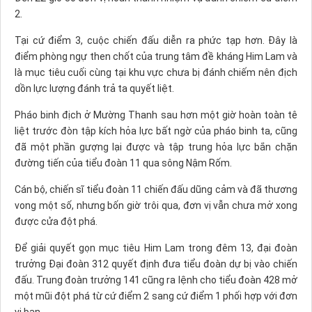
2.
Tại cứ điểm 3, cuộc chiến đấu diễn ra phức tạp hơn. Ðây là
điểm phòng ngự then chốt của trung tâm đề kháng Him Lam và
là mục tiêu cuối cùng tại khu vực chưa bị đánh chiếm nên địch
dồn lực lượng đánh trả ta quyết liệt.
Pháo binh địch ở Mường Thanh sau hơn một giờ hoàn toàn tê
liệt trước đòn tập kích hỏa lực bất ngờ của pháo binh ta, cũng
đã một phần gượng lại được và tập trung hỏa lực bắn chặn
đường tiến của tiểu đoàn 11 qua sông Nậm Rốm.
Cán bộ, chiến sĩ tiểu đoàn 11 chiến đấu dũng cảm và đã thương
vong một số, nhưng bốn giờ trôi qua, đơn vị vẫn chưa mở xong
được cửa đột phá.
Ðể giải quyết gọn mục tiêu Him Lam trong đêm 13, đại đoàn
trưởng Ðại đoàn 312 quyết định đưa tiểu đoàn dự bị vào chiến
đấu. Trung đoàn trưởng 141 cũng ra lệnh cho tiểu đoàn 428 mở
một mũi đột phá từ cứ điểm 2 sang cứ điểm 1 phối hợp với đơn
vị bạn.