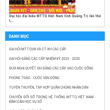
Đại hội đại biểu MTTQ Việt Nam tỉnh Quảng Trị lần thứ
I,...
DANH MỤC
ĐẠI HỘI MTTQVN VÀ CT-XH CÁC CẤP
ĐẠI HỘI ĐẢNG CÁC CẤP NHIỆM KỲ 2025 - 2030
ĐƯA NGHỊ QUYẾT ĐH ĐẢNG CÁC CẤP VÀO CUỘC SỐNG
PHONG TRÀO - CUỘC VẬN ĐỘNG
TUYÊN TRUYỀN, TẬP HỢP QUẦN CHÚNG NHÂN DÂN
CHUYỂN ĐỔI SỐ TRONG HỆ THỐNG MTTQ VIỆT NAM -
BÌNH DÂN HỌC VỤ SỐ