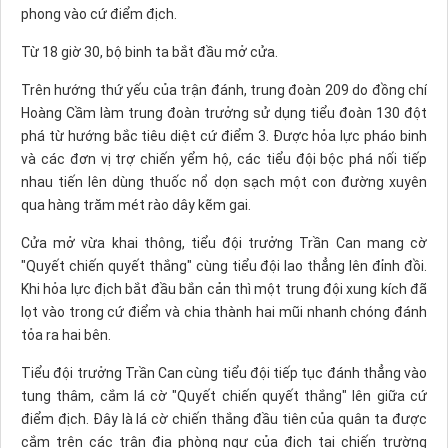
phong vào cứ điểm địch.
Từ 18 giờ 30, bộ binh ta bắt đầu mở cửa.
Trên hướng thứ yếu của trận đánh, trung đoàn 209 do đồng chí
Hoàng Cầm làm trung đoàn trưởng sử dụng tiểu đoàn 130 đột
phá từ hướng bắc tiêu diệt cứ điểm 3. Ðược hỏa lực pháo binh
và các đơn vị trợ chiến yểm hộ, các tiểu đội bộc phá nối tiếp
nhau tiến lên dùng thuốc nổ dọn sạch một con đường xuyên
qua hàng trăm mét rào dây kẽm gai.
Cửa mở vừa khai thông, tiểu đội trưởng Trần Can mang cờ
"Quyết chiến quyết thắng" cùng tiểu đội lao thẳng lên đỉnh đồi.
Khi hỏa lực địch bắt đầu bắn cản thì một trung đội xung kích đã
lọt vào trong cứ điểm và chia thành hai mũi nhanh chóng đánh
tỏa ra hai bên.
Tiểu đội trưởng Trần Can cùng tiểu đội tiếp tục đánh thẳng vào
tung thâm, cắm lá cờ "Quyết chiến quyết thắng" lên giữa cứ
điểm địch. Ðây là lá cờ chiến thắng đầu tiên của quân ta được
cắm trên các trận địa phòng ngự của địch tại chiến trường