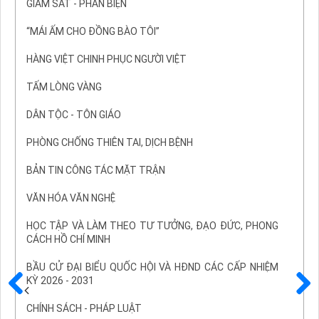
GIÁM SÁT - PHẢN BIỆN
“MÁI ẤM CHO ĐỒNG BÀO TÔI”
HÀNG VIỆT CHINH PHỤC NGƯỜI VIỆT
TẤM LÒNG VÀNG
DÂN TỘC - TÔN GIÁO
PHÒNG CHỐNG THIÊN TAI, DỊCH BỆNH
BẢN TIN CÔNG TÁC MẶT TRẬN
VĂN HÓA VĂN NGHỆ
HỌC TẬP VÀ LÀM THEO TƯ TƯỞNG, ĐẠO ĐỨC, PHONG
CÁCH HỒ CHÍ MINH
BẦU CỬ ĐẠI BIỂU QUỐC HỘI VÀ HĐND CÁC CẤP NHIỆM
KỲ 2026 - 2031
Trước
Sau
CHÍNH SÁCH - PHÁP LUẬT