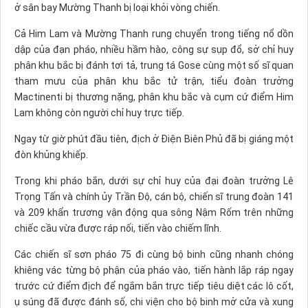
ở sân bay Mường Thanh bị loại khỏi vòng chiến.
Cả Him Lam và Mường Thanh rung chuyển trong tiếng nổ dồn
dập của đạn pháo, nhiều hầm hào, công sự sụp đổ, sở chỉ huy
phân khu bắc bị đánh tơi tả, trung tá Gose cùng một số sĩ quan
tham mưu của phân khu bắc tử trận, tiểu đoàn trưởng
Mactinenti bị thương nặng, phân khu bắc và cụm cứ điểm Him
Lam không còn người chỉ huy trực tiếp.
Ngay từ giờ phút đầu tiên, địch ở Ðiện Biên Phủ đã bị giáng một
đòn khủng khiếp.
Trong khi pháo bắn, dưới sự chỉ huy của đại đoàn trưởng Lê
Trọng Tấn và chính ủy Trần Ðộ, cán bộ, chiến sĩ trung đoàn 141
và 209 khẩn trương vận động qua sông Nậm Rốm trên những
chiếc cầu vừa được ráp nối, tiến vào chiếm lĩnh.
Các chiến sĩ sơn pháo 75 đi cùng bộ binh cũng nhanh chóng
khiêng vác từng bộ phận của pháo vào, tiến hành lắp ráp ngay
trước cứ điểm địch để ngắm bắn trực tiếp tiêu diệt các lô cốt,
ụ súng đã được đánh số, chi viện cho bộ binh mở cửa và xung