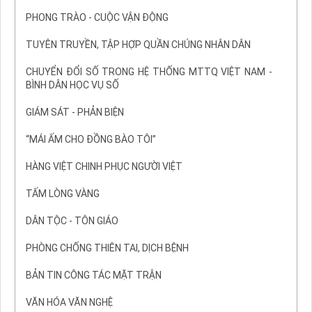
PHONG TRÀO - CUỘC VẬN ĐỘNG
TUYÊN TRUYỀN, TẬP HỢP QUẦN CHÚNG NHÂN DÂN
CHUYỂN ĐỔI SỐ TRONG HỆ THỐNG MTTQ VIỆT NAM -
BÌNH DÂN HỌC VỤ SỐ
GIÁM SÁT - PHẢN BIỆN
“MÁI ẤM CHO ĐỒNG BÀO TÔI”
HÀNG VIỆT CHINH PHỤC NGƯỜI VIỆT
TẤM LÒNG VÀNG
DÂN TỘC - TÔN GIÁO
PHÒNG CHỐNG THIÊN TAI, DỊCH BỆNH
BẢN TIN CÔNG TÁC MẶT TRẬN
VĂN HÓA VĂN NGHỆ