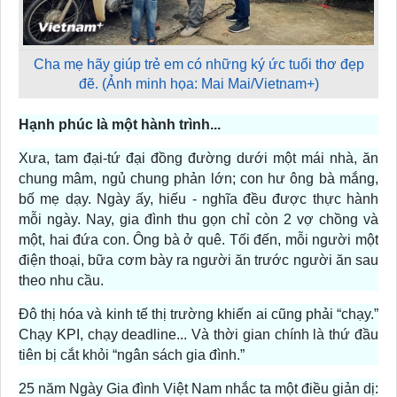
Cha mẹ hãy giúp trẻ em có những ký ức tuổi thơ đẹp
đẽ. (Ảnh minh họa: Mai Mai/Vietnam+)
Hạnh phúc là một hành trình...
Xưa, tam đại-tứ đại đồng đường dưới một mái nhà, ăn
chung mâm, ngủ chung phản lớn; con hư ông bà mắng,
bố mẹ dạy. Ngày ấy, hiếu - nghĩa đều được thực hành
mỗi ngày. Nay, gia đình thu gọn chỉ còn 2 vợ chồng và
một, hai đứa con. Ông bà ở quê. Tối đến, mỗi người một
điện thoại, bữa cơm bày ra người ăn trước người ăn sau
theo nhu cầu.
Đô thị hóa và kinh tế thị trường khiến ai cũng phải “chạy.”
Chạy KPI, chạy deadline... Và thời gian chính là thứ đầu
tiên bị cắt khỏi “ngân sách gia đình.”
25 năm Ngày Gia đình Việt Nam nhắc ta một điều giản dị: