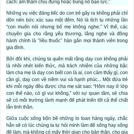
cách: âm thầm chịu đựng hoặc bùng nổ bạo lực."
Những vụ việc đáng tiếc do con trẻ gây ra không phải chỉ
dồn nén bức xúc sau một đêm. Nó là tích tụ những lần
“con muốn nói nhưng bố mẹ không nghe.” Vì thế, các
chuyên gia cho rằng yêu thương, lắng nghe và đồng
hành chính là "liều thuốc" hàn gắn mọi thành viên trong
gia đình.
Bởi đôi khi, chúng ta quên mất rằng dạy con không phải
là nhồi nhét kiến thức, mà trách nhiệm của những bậc
làm cha mẹ là dạy con biết con là ai, con cảm thấy gì, con
cần gì, dạy con về niềm vui và hạnh phúc... Một đứa trẻ
khi mỗi ngày đều được cha mẹ sát sao: “Hôm nay ở lớp
con thế nào, có gì vui không,” với sự quan tâm, sẻ chia
sẽ có môi trường lành mạnh để phát triển tốt cả thể chất
lẫn tinh thần.
Giữa cuộc sống bộn bề những lo toan hàng ngày, chắc
hẳn sẽ có lúc chúng ta tự hỏi mình làm để sống hay sống
để làm, mà không có mấy thời gian cho bản thân, cho gia