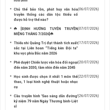
hòa bình'
(06/07/2026)
Chủ thể bảo tồn, phát huy văn hóa
truyền thống các dân tộc thiểu số
được hỗ trợ thế nào?
(07/07/2026)
☘️ [ĐỊNH HƯỚNG TUYÊN TRUYỀN
MIỆNG THÁNG 7/2026]☘️
(17/07/2026)
Thiếu nhi Quảng Trị đạt thành tích xuất
sắc tại Liên hoan “Tiếng kèn Đội ta”
khu vực phía Bắc năm 2026
(20/07/2026)
Phê duyệt Chiến lược văn hóa đối ngoại
đến năm 2030, tầm nhìn đến năm 2045
(22/07/2026)
Học sinh được chọn ít nhất 1 môn thể
thao, 1 loại hình nghệ thuật hoặc nhạc
cụ
(26/07/2026)
Cầu truyền hình 'Sao sáng dẫn đường'
kỷ niệm 79 năm Ngày Thương binh-Liệt
sĩ