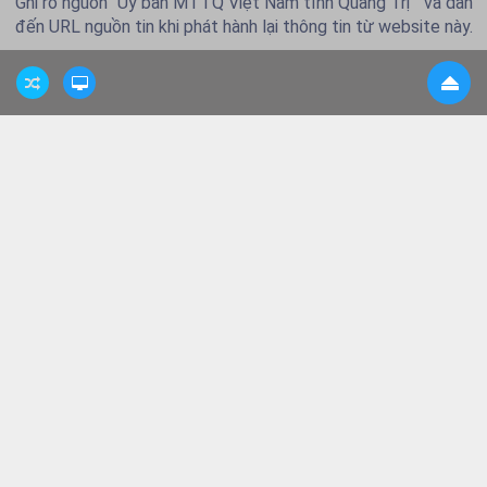
Ghi rõ nguồn "Ủy ban MTTQ Việt Nam tỉnh Quảng Trị " và dẫn
đến URL nguồn tin khi phát hành lại thông tin từ website này.