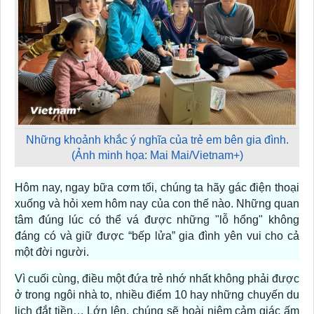
Những khoảnh khắc ý nghĩa của trẻ em bên gia đình.
(Ảnh minh họa: Mai Mai/Vietnam+)
Hôm nay, ngay bữa cơm tối, chúng ta hãy gác điện thoại
xuống và hỏi xem hôm nay của con thế nào. Những quan
tâm đúng lúc có thể vá được những "lỗ hổng" không
đáng có và giữ được “bếp lửa” gia đình yên vui cho cả
một đời người.
Vì cuối cùng, điều một đứa trẻ nhớ nhất không phải được
ở trong ngôi nhà to, nhiều điểm 10 hay những chuyến du
lịch đắt tiền… Lớn lên, chúng sẽ hoài niệm cảm giác ấm