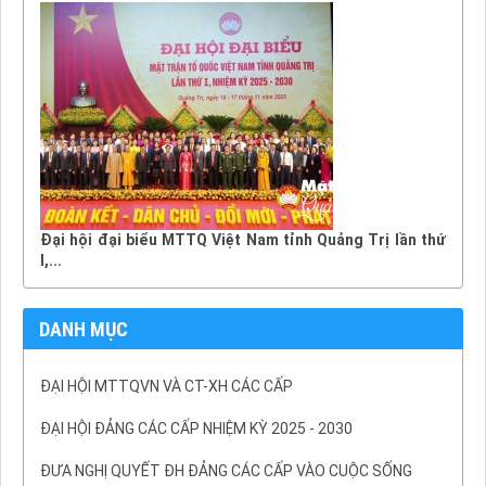
Đại hội đại biểu MTTQ Việt Nam tỉnh Quảng Trị lần thứ
I,...
DANH MỤC
ĐẠI HỘI MTTQVN VÀ CT-XH CÁC CẤP
ĐẠI HỘI ĐẢNG CÁC CẤP NHIỆM KỲ 2025 - 2030
ĐƯA NGHỊ QUYẾT ĐH ĐẢNG CÁC CẤP VÀO CUỘC SỐNG