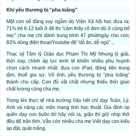
Khi yêu thương bị "pha loãng"
Một con số đáng suy ngẫm do Viện Xã hội học đưa ra:
71% trẻ 6-12 tuổi ở đô thị “cảm thấy cô đơn dù ở cùng bố
mẹ;” cha mẹ chỉ dành trung bình 47 phút/ngày cho con;
83% dùng điện thoại/Youtube để “dỗ ăn, dỗ ngủ”…
Thạc sỹ Tâm lý Giáo dục Phạm Thị Mỹ Nhung lý giải,
thời nay, chính áp lực kinh tế khiến nhiều phụ huynh
chọn cách nhanh nhất: đưa con iPad, đóng tiền trung
tâm, thuê gia sư. Vô tình, yêu thương bị "pha loãng"
thành chu cấp. Con đủ vật chất nhưng thiếu thời gian
chất lượng cùng cha mẹ.
Trong khi thực tế nhà trường hầu hết chỉ dạy Toán, Lý,
Anh và nặng các môn mang tính học thuật. Gia đình lại
quên dạy con buồn thì hãy nói ra, giận thì giữ nhịp thở
đều để trấn tĩnh. Vẫn còn nhiều cha mẹ Việt dạy con kiểu
áp đặt, quát mắng.