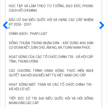
HỌC TẬP VÀ LÀM THEO TƯ TƯỞNG, ĐẠO ĐỨC, PHONG
CÁCH HỒ CHÍ MINH
BẦU CỬ ĐẠI BIỂU QUỐC HỘI VÀ HĐND CÁC CẤP NHIỆM
KỲ 2026 - 2031
Trước
Sau
CHÍNH SÁCH - PHÁP LUẬT
ĐỒNG THUẬN TRONG NHÂN DÂN - XÂY DỰNG KHU DÂN
CƯ ĐOÀN KẾT, DÂN CHỦ, ẤM NO, AN TOÀN HẠNH PHÚC
HOẠT ĐỘNG CỦA CÁC TỔ CHỨC CHÍNH TRỊ - XÃ HỘI CẤP
TỈNH, TRUNG ƯƠNG
CÁC CHƯƠNG TRÌNH HÀNH ĐỘNG THỰC HIỆN NGHỊ
QUYẾT ĐẠI HỘI ĐẠI BIỂU MTTQ VIỆT NAM CÁC CẤP
HOẠT ĐỘNG MẶT TRẬN VÀ CÁC TỔ CHỨC CHÍNH TRỊ -
XÃ HỘI CƠ SỞ
TIẾP XÚC CỬ TRI ĐẠI BIỂU QUỐC HỘI VÀ HỘI ĐỒNG
NHÂN DÂN CÁC CẤP