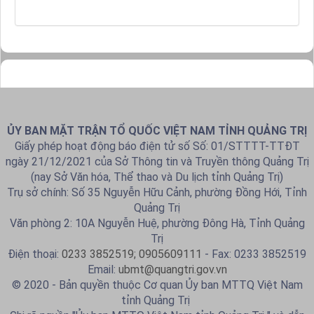
ỦY BAN MẶT TRẬN TỔ QUỐC VIỆT NAM TỈNH QUẢNG TRỊ
Giấy phép hoạt động báo điện tử số Số: 01/STTTT-TTĐT
ngày 21/12/2021 của Sở Thông tin và Truyền thông Quảng Trị
(nay Sở Văn hóa, Thể thao và Du lịch tỉnh Quảng Trị)
Trụ sở chính: Số 35 Nguyễn Hữu Cảnh, phường Đồng Hới, Tỉnh
Quảng Trị
Văn phòng 2: 10A Nguyễn Huệ, phường Đông Hà, Tỉnh Quảng
Trị
Điện thoại:
0233 3852519; 0905609111
- Fax: 0233 3852519
Email:
ubmt@quangtri.gov.vn
© 2020 - Bản quyền thuộc Cơ quan Ủy ban MTTQ Việt Nam
tỉnh Quảng Trị