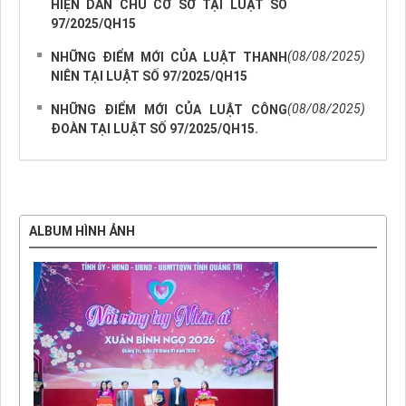
HIỆN DÂN CHỦ CƠ SỞ TẠI LUẬT SỐ
97/2025/QH15
(08/08/2025)
NHỮNG ĐIỂM MỚI CỦA LUẬT THANH
NIÊN TẠI LUẬT SỐ 97/2025/QH15
(08/08/2025)
NHỮNG ĐIỂM MỚI CỦA LUẬT CÔNG
ĐOÀN TẠI LUẬT SỐ 97/2025/QH15.
ALBUM HÌNH ẢNH