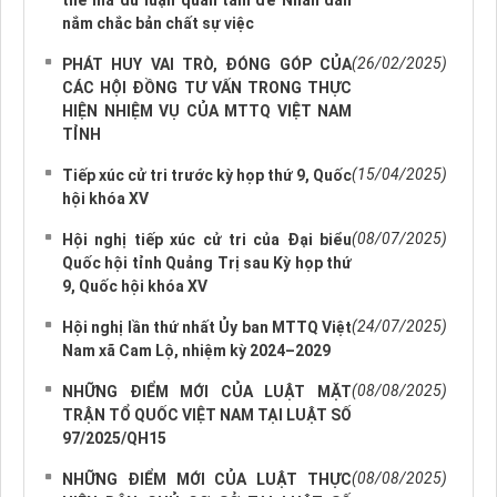
thể mà dư luận quan tâm để Nhân dân
nắm chắc bản chất sự việc
(26/02/2025)
PHÁT HUY VAI TRÒ, ĐÓNG GÓP CỦA
CÁC HỘI ĐỒNG TƯ VẤN TRONG THỰC
HIỆN NHIỆM VỤ CỦA MTTQ VIỆT NAM
TỈNH
(15/04/2025)
Tiếp xúc cử tri trước kỳ họp thứ 9, Quốc
hội khóa XV
(08/07/2025)
Hội nghị tiếp xúc cử tri của Đại biểu
Quốc hội tỉnh Quảng Trị sau Kỳ họp thứ
9, Quốc hội khóa XV
(24/07/2025)
Hội nghị lần thứ nhất Ủy ban MTTQ Việt
Nam xã Cam Lộ, nhiệm kỳ 2024–2029
(08/08/2025)
NHỮNG ĐIỂM MỚI CỦA LUẬT MẶT
TRẬN TỔ QUỐC VIỆT NAM TẠI LUẬT SỐ
97/2025/QH15
(08/08/2025)
NHỮNG ĐIỂM MỚI CỦA LUẬT THỰC