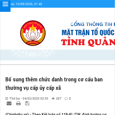
Thứ hai, 10/08/2026, 01:45
Chào mừng bạn đến với Cổng thông tin điện tử UBMTTQVN
Sơ đồ cổng
Liên kết
Bổ sung thêm chức danh trong cơ cấu ban
thường vụ cấp ủy cấp xã
Thứ ba - 04/02/2025 02:55
287
0
(Chinhphu.vn) - Theo Kết luận số 118-KL/TW, định hướng cơ