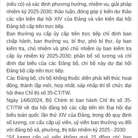
(nếu có) và xác định phương hướng, nhiệm vụ, giải pháp
nhiệm kỳ 2025-2030; thảo luận, đóng góp ý kiến dự thảo
các văn kiện đại hội XIV của Đảng và văn kiện đại hội
Đảng bộ cấp trên trực tiếp.
Ban thường vụ cấp ủy cấp trên trực tiếp chỉ định ban
chấp hành, ban thường vụ, bí thư, phó bí thư, ủy ban
kiểm tra, chủ nhiệm và phó chủ nhiệm ủy ban kiểm tra
cấp ủy nhiệm kỳ 2025-2030; phân bổ số lượng và chỉ
định đại biểu của các Đảng bộ, chi bộ này dự đại hội
Đảng bộ cấp trên trực tiếp.
Các Đảng bộ, chi bộ không thuộc diện phải kết thúc hoạt
động, thành lập mới, hợp nhất, sáp nhập thì tổ chức đại
hội theo Chỉ thị số 35-CT/TW.
Ngày 14/6/2024, Bộ Chính trị ban hành Chỉ thị số 35-
CT/TW về đại hội đảng bộ các cấp tiến tới Đại hội đại
biểu toàn quốc lần thứ XIV của Đảng, trong đó quy định
số lượng, cơ cấu cấp uỷ viên, uỷ viên ban thường vụ đối
với đảng bộ xã, phường, thị trấn nhiệm kỳ 2025 - 2030:
“
Số lượng cấp uỷ viên không quá 15 đồng chí; ban