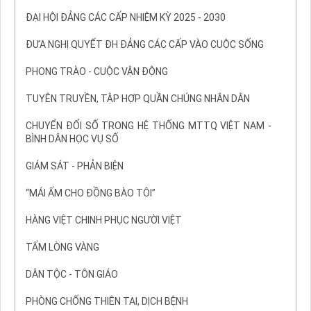
ĐẠI HỘI ĐẢNG CÁC CẤP NHIỆM KỲ 2025 - 2030
ĐƯA NGHỊ QUYẾT ĐH ĐẢNG CÁC CẤP VÀO CUỘC SỐNG
PHONG TRÀO - CUỘC VẬN ĐỘNG
TUYÊN TRUYỀN, TẬP HỢP QUẦN CHÚNG NHÂN DÂN
CHUYỂN ĐỔI SỐ TRONG HỆ THỐNG MTTQ VIỆT NAM -
BÌNH DÂN HỌC VỤ SỐ
GIÁM SÁT - PHẢN BIỆN
“MÁI ẤM CHO ĐỒNG BÀO TÔI”
HÀNG VIỆT CHINH PHỤC NGƯỜI VIỆT
TẤM LÒNG VÀNG
DÂN TỘC - TÔN GIÁO
PHÒNG CHỐNG THIÊN TAI, DỊCH BỆNH