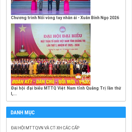
Chương trình Nối vòng tay nhân ái - Xuân Bính Ngọ 2026
Đại hội đại biểu MTTQ Việt Nam tỉnh Quảng Trị lần thứ
I,...
DANH MỤC
ĐẠI HỘI MTTQVN VÀ CT-XH CÁC CẤP