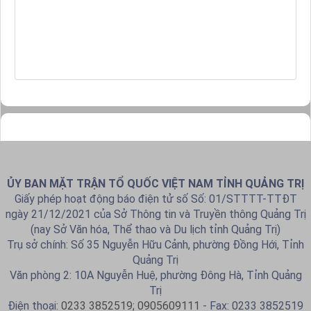
ỦY BAN MẶT TRẬN TỔ QUỐC VIỆT NAM TỈNH QUẢNG TRỊ
Giấy phép hoạt động báo điện tử số Số: 01/STTTT-TTĐT
ngày 21/12/2021 của Sở Thông tin và Truyền thông Quảng Trị
(nay Sở Văn hóa, Thể thao và Du lịch tỉnh Quảng Trị)
Trụ sở chính: Số 35 Nguyễn Hữu Cảnh, phường Đồng Hới, Tỉnh
Quảng Trị
Văn phòng 2: 10A Nguyễn Huệ, phường Đông Hà, Tỉnh Quảng
Trị
Điện thoại:
0233 3852519; 0905609111
- Fax: 0233 3852519