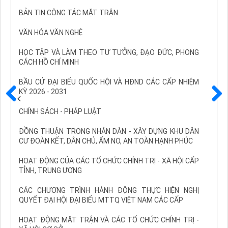
BẢN TIN CÔNG TÁC MẶT TRẬN
VĂN HÓA VĂN NGHỆ
HỌC TẬP VÀ LÀM THEO TƯ TƯỞNG, ĐẠO ĐỨC, PHONG
CÁCH HỒ CHÍ MINH
BẦU CỬ ĐẠI BIỂU QUỐC HỘI VÀ HĐND CÁC CẤP NHIỆM
KỲ 2026 - 2031
Trước
Sau
CHÍNH SÁCH - PHÁP LUẬT
ĐỒNG THUẬN TRONG NHÂN DÂN - XÂY DỰNG KHU DÂN
CƯ ĐOÀN KẾT, DÂN CHỦ, ẤM NO, AN TOÀN HẠNH PHÚC
HOẠT ĐỘNG CỦA CÁC TỔ CHỨC CHÍNH TRỊ - XÃ HỘI CẤP
TỈNH, TRUNG ƯƠNG
CÁC CHƯƠNG TRÌNH HÀNH ĐỘNG THỰC HIỆN NGHỊ
QUYẾT ĐẠI HỘI ĐẠI BIỂU MTTQ VIỆT NAM CÁC CẤP
HOẠT ĐỘNG MẶT TRẬN VÀ CÁC TỔ CHỨC CHÍNH TRỊ -