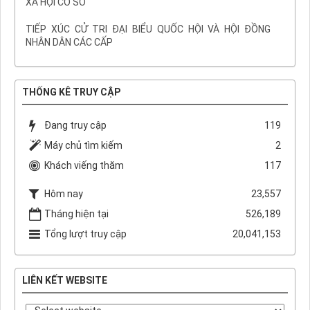
XÃ HỘI CƠ SỞ
TIẾP XÚC CỬ TRI ĐẠI BIỂU QUỐC HỘI VÀ HỘI ĐỒNG
NHÂN DÂN CÁC CẤP
THỐNG KÊ TRUY CẬP
Đang truy cập
119
Máy chủ tìm kiếm
2
Khách viếng thăm
117
Hôm nay
23,557
Tháng hiện tại
526,189
Tổng lượt truy cập
20,041,153
LIÊN KẾT WEBSITE